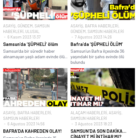
ASAYİŞ
,
GÜNDEM
,
SAMSUN
ASAYİŞ
,
BAFRA HABERLERİ
,
HABERLERİ
,
ULUSAL
GÜNDEM
,
SAMSUN HABERLERİ
6 Kasım 2023 13:37
7 Ağustos 2023 14:26
Samsun’da ‘ŞÜPHELİ’ ölüm
Bafra’da ‘ŞÜPHELİ ÖLÜM’
Samsun’da bir süredir haber
Samsun’un Bafra ilçesinde 36
alınamayan yaşlı adam evinde ölü...
yaşındaki bir şahıs evinde ölü
bulundu
ASAYİŞ
,
BAFRA HABERLERİ
,
ALAÇAM HABERLERİ
,
ASAYİŞ
,
SAMSUN HABERLERİ
SAMSUN HABERLERİ
6 Ağustos 2023 14:56
3 Ağustos 2023 18:23
BAFRA’DA KAHREDEN OLAY!
SAMSUN’DA SON DAKİKA…
CİNAYET Mİ İNTİHAR MI?
Samsun'un Bafra ilçesinde 15