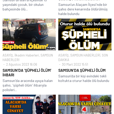
yaşındaki çocuk, bir okulun
Samsun’un Alaçam İlçesi'nde bir
bahçesinde ölü...
şahıs dere kenarında öldürülmüş
halde bulundu
ASAYİŞ
,
İlkadım Haberleri
,
SAMSUN
ASAYİŞ
,
SAMSUN HABERLERİ
,
SON
HABERLERİ
DAKİKA
2 Ağustos 2023 16:06
30 Mart 2022 15:51
SAMSUN’DA ‘ŞÜPHELİ ÖLÜM’
SAMSUN’DA ŞÜPHELİ ÖLÜM
İHBARI
Samsun’da bir kişi evindeki tekli
Samsun'da aracında uyuya kalan
koltukta oturur halde ölü bulundu
şahıs, 'şüpheli ölüm' ihbarıyla
polisleri...