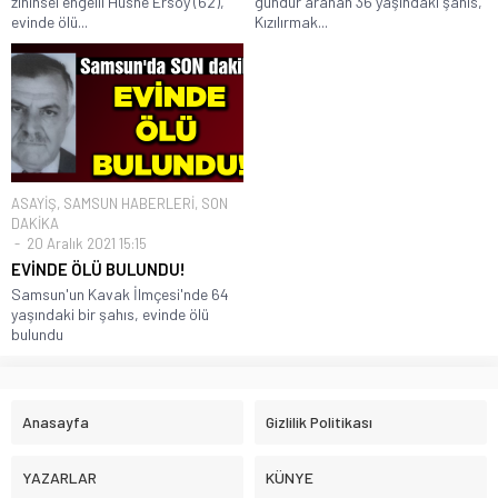
zihinsel engelli Hüsne Ersoy (62),
gündür aranan 36 yaşındaki şahıs,
evinde ölü...
Kızılırmak...
ASAYİŞ
,
SAMSUN HABERLERİ
,
SON
DAKİKA
20 Aralık 2021 15:15
EVİNDE ÖLÜ BULUNDU!
Samsun'un Kavak İlmçesi'nde 64
yaşındaki bir şahıs, evinde ölü
bulundu
Anasayfa
Gizlilik Politikası
YAZARLAR
KÜNYE