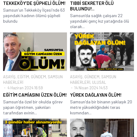
TEKKEKÖY’DE ŞÜPHELİ ÖLÜM!
TIBBİ SEKRETER ÖLÜ
BULUNDU!..
Samsun'un Tekkeköy İlçesi'nde 63
yaşındaki kadının ölümü şüpheli
Samsun’da sağlık çalışanı 22
bulundu
yaşındaki genç kız yatağında ölü
olarak...
ASAYİŞ
,
EĞİTİM
,
GÜNDEM
,
SAMSUN
ASAYİŞ
,
GÜNDEM
,
SAMSUN
HABERLERİ
HABERLERİ
,
ULUSAL
4 Haziran 2024 16:59
14 Nisan 2024 14:53
EĞİTİM CAMİASINI ÜZEN ÖLÜM!
YÜREK DAĞLAYAN ÖLÜM!
Samsun'da özel bir okulda görev
Samsun'da bir binanın yaklaşık 20
yapan öğretmen, yakınları
metre yüksekliğindeki teras
tarafından evinin...
kısmından...