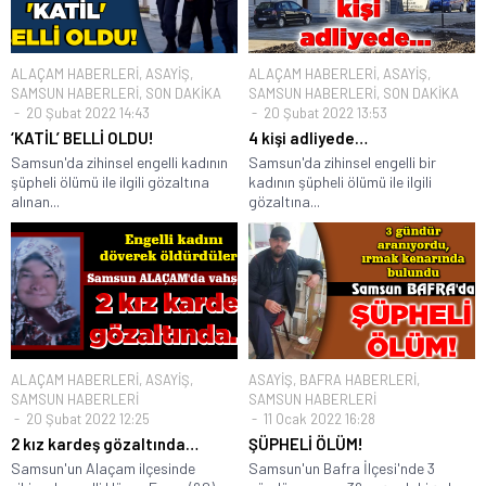
ALAÇAM HABERLERİ
,
ASAYİŞ
,
ALAÇAM HABERLERİ
,
ASAYİŞ
,
SAMSUN HABERLERİ
,
SON DAKİKA
SAMSUN HABERLERİ
,
SON DAKİKA
20 Şubat 2022 14:43
20 Şubat 2022 13:53
‘KATİL’ BELLİ OLDU!
4 kişi adliyede…
Samsun'da zihinsel engelli kadının
Samsun'da zihinsel engelli bir
şüpheli ölümü ile ilgili gözaltına
kadının şüpheli ölümü ile ilgili
alınan...
gözaltına...
ALAÇAM HABERLERİ
,
ASAYİŞ
,
ASAYİŞ
,
BAFRA HABERLERİ
,
SAMSUN HABERLERİ
SAMSUN HABERLERİ
20 Şubat 2022 12:25
11 Ocak 2022 16:28
2 kız kardeş gözaltında…
ŞÜPHELİ ÖLÜM!
Samsun'un Alaçam ilçesinde
Samsun'un Bafra İlçesi'nde 3