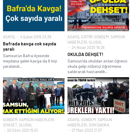
ASAYİŞ
4 Şubat 2019 23:38
ASAYİŞ
,
EĞİTİM
,
GÜNDEM
,
SAMSUN
HABERLERİ
,
ULUSAL
Bafrada kavga cok sayıda
24 Nisan 2025 16:26
yaralı
OKULDA DEHŞET!
Samsun’un Bafra ilçesinde
meydana gelen kavga da 6 kişi
Samsun'da okuldan atılan öğrenci
yaralandı...
okula gelip nöbetçi öğretmene
saldırarak hastanelik...
GÜNDEM
,
SAMSUN HABERLERİ
,
ASAYİŞ
,
GÜNDEM
,
SAMSUN
SİYASET
,
ULUSAL
HABERLERİ
,
SON DAKİKA
20 Ekim 2021 15:51
27 Mart 2023 17:37