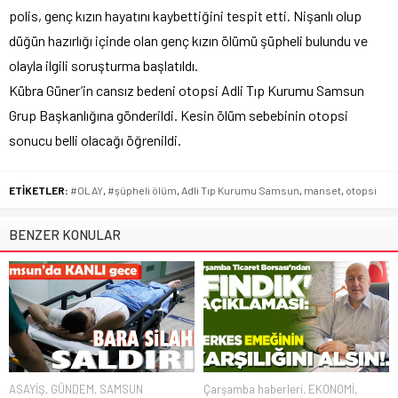
polis, genç kızın hayatını kaybettiğini tespit etti. Nişanlı olup
düğün hazırlığı içinde olan genç kızın ölümü şüpheli bulundu ve
olayla ilgili soruşturma başlatıldı.
Kübra Güner’in cansız bedeni otopsi Adli Tıp Kurumu Samsun
Grup Başkanlığına gönderildi. Kesin ölüm sebebinin otopsi
sonucu belli olacağı öğrenildi.
ETİKETLER:
#OLAY
,
#şüpheli ölüm
,
Adli Tıp Kurumu Samsun
,
manset
,
otopsi
BENZER KONULAR
ASAYİŞ
,
GÜNDEM
,
SAMSUN
Çarşamba haberleri
,
EKONOMİ
,