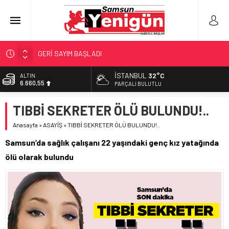
GERİ SAYIM BAŞLADI
SAMSUNSPOR’DA HEDEF 5’İNCİLİK!
İSTANBUL
32°C
ALTIN
6.660,55
‘BAFRA’YA YATIRIM YAPIN!’
PARÇALI BULUTLU
İŞTE FINDIK FİYATI!
BİST
TIBBİ SEKRETER ÖLÜ BULUNDU!..
13.779,39
YÖNETİCİ SEÇERKEN YAPILAN EN BÜYÜK HATALAR
Anasayfa
»
ASAYİŞ
»
TIBBİ SEKRETER ÖLÜ BULUNDU!..
DOLAR
47,7111
Samsun’da sağlık çalışanı 22 yaşındaki genç kız yatağında
EURO
ölü olarak bulundu
55,1881