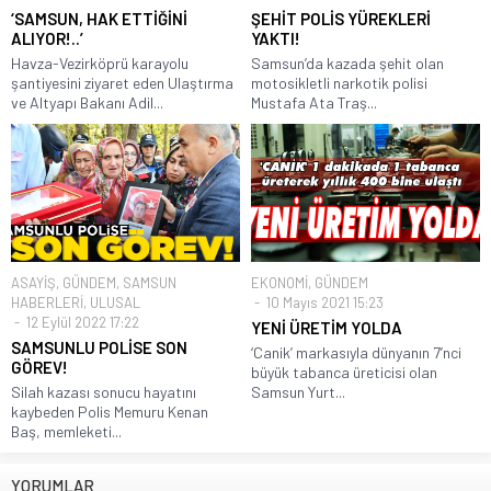
‘SAMSUN, HAK ETTİĞİNİ
ŞEHİT POLİS YÜREKLERİ
ALIYOR!..’
YAKTI!
Havza-Vezirköprü karayolu
Samsun’da kazada şehit olan
şantiyesini ziyaret eden Ulaştırma
motosikletli narkotik polisi
ve Altyapı Bakanı Adil...
Mustafa Ata Traş...
ASAYİŞ
,
GÜNDEM
,
SAMSUN
EKONOMİ
,
GÜNDEM
HABERLERİ
,
ULUSAL
10 Mayıs 2021 15:23
12 Eylül 2022 17:22
YENİ ÜRETİM YOLDA
SAMSUNLU POLİSE SON
‘Canik’ markasıyla dünyanın 7’nci
GÖREV!
büyük tabanca üreticisi olan
Silah kazası sonucu hayatını
Samsun Yurt...
kaybeden Polis Memuru Kenan
Baş, memleketi...
YORUMLAR