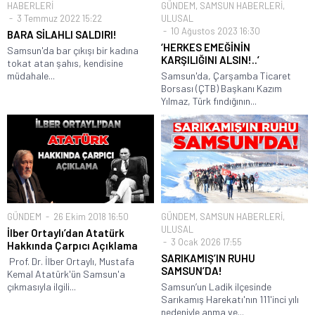
HABERLERİ
GÜNDEM
,
SAMSUN HABERLERİ
,
3 Temmuz 2022 15:22
ULUSAL
10 Ağustos 2023 16:30
BARA SİLAHLI SALDIRI!
‘HERKES EMEĞİNİN
Samsun'da bar çıkışı bir kadına
KARŞILIĞINI ALSIN!..’
tokat atan şahıs, kendisine
müdahale...
Samsun'da, Çarşamba Ticaret
Borsası (ÇTB) Başkanı Kazım
Yılmaz, Türk fındığının...
GÜNDEM
26 Ekim 2018 16:50
GÜNDEM
,
SAMSUN HABERLERİ
,
ULUSAL
İlber Ortaylı’dan Atatürk
3 Ocak 2026 17:55
Hakkında Çarpıcı Açıklama
SARIKAMIŞ’IN RUHU
Prof. Dr. İlber Ortaylı, Mustafa
SAMSUN’DA!
Kemal Atatürk'ün Samsun'a
çıkmasıyla ilgili...
Samsun’un Ladik ilçesinde
Sarıkamış Harekatı'nın 111'inci yılı
nedeniyle anma ve...