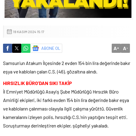
19 KASIM 2024 15:17
A
A
ABONE OL
+
-
Samsun’un Atakum İlçesinde 2 evden 154 bin lira değerinde bakır
eşya ve kabloları çalan C.S. (46), gözaltına alındı.
HIRSIZLIK BÜRO’DAN SIKI TAKİP
İl Emniyet Müdürlüğü Asayiş Şube Müdürlüğü Hırsızlık Büro
Amirliği ekipleri, iki farklı evden 154 bin lira değerinde bakır eşya
ve kabloların çalınması olayıyla ilgili çalışma yürüttü. Güvenlik
kameralarını izleyen polis, hırsızlığı C.S.’nin yaptığını tespit etti.
Soruşturmayı derinleştiren ekipler, şüpheliyi yakaladı.