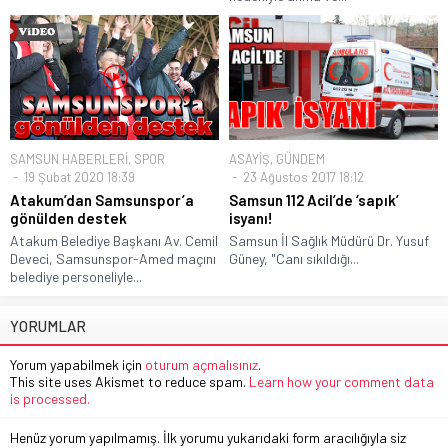
SAMSUN HABERLERİ
,
SPOR
ASAYİŞ
,
GÜNDEM
19 Şubat 2020 18:39
23 Ağustos 2017 18:12
Atakum’dan Samsunspor’a
Samsun 112 Acil’de ‘sapık’
gönülden destek
isyanı!
Atakum Belediye Başkanı Av. Cemil
Samsun İl Sağlık Müdürü Dr. Yusuf
Deveci, Samsunspor-Amed maçını
Güney, "Canı sıkıldığı...
belediye personeliyle...
YORUMLAR
Yorum yapabilmek için
oturum açmalısınız
.
This site uses Akismet to reduce spam.
Learn how your comment data
is processed.
Henüz yorum yapılmamış. İlk yorumu yukarıdaki form aracılığıyla siz