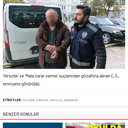
‘Hırsızlık’ ve ‘Mala zarar verme’ suçlarından gözaltına alınan C.S.,
emniyete götürüldü.
ETİKETLER:
hırsızlık
,
manset
,
samsun
,
yakalandı
BENZER KONULAR