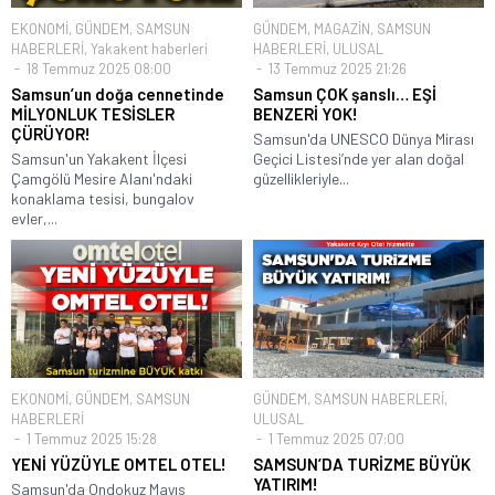
EKONOMİ
,
GÜNDEM
,
SAMSUN
GÜNDEM
,
MAGAZİN
,
SAMSUN
HABERLERİ
,
Yakakent haberleri
HABERLERİ
,
ULUSAL
18 Temmuz 2025 08:00
13 Temmuz 2025 21:26
Samsun’un doğa cennetinde
Samsun ÇOK şanslı… EŞİ
MİLYONLUK TESİSLER
BENZERİ YOK!
ÇÜRÜYOR!
Samsun'da UNESCO Dünya Mirası
Samsun'un Yakakent İlçesi
Geçici Listesi’nde yer alan doğal
Çamgölü Mesire Alanı'ndaki
güzellikleriyle...
konaklama tesisi, bungalov
evler,...
EKONOMİ
,
GÜNDEM
,
SAMSUN
GÜNDEM
,
SAMSUN HABERLERİ
,
HABERLERİ
ULUSAL
1 Temmuz 2025 15:28
1 Temmuz 2025 07:00
YENİ YÜZÜYLE OMTEL OTEL!
SAMSUN’DA TURİZME BÜYÜK
YATIRIM!
Samsun'da Ondokuz Mayıs