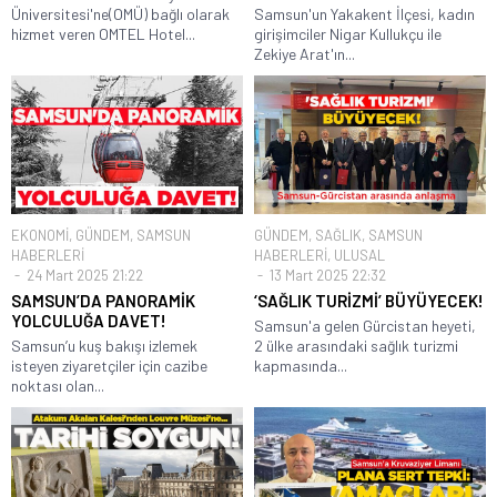
Üniversitesi'ne(OMÜ) bağlı olarak
Samsun'un Yakakent İlçesi, kadın
hizmet veren OMTEL Hotel...
girişimciler Nigar Kullukçu ile
Zekiye Arat'ın...
EKONOMİ
,
GÜNDEM
,
SAMSUN
GÜNDEM
,
SAĞLIK
,
SAMSUN
HABERLERİ
HABERLERİ
,
ULUSAL
24 Mart 2025 21:22
13 Mart 2025 22:32
SAMSUN’DA PANORAMİK
‘SAĞLIK TURİZMİ’ BÜYÜYECEK!
YOLCULUĞA DAVET!
Samsun'a gelen Gürcistan heyeti,
Samsun’u kuş bakışı izlemek
2 ülke arasındaki sağlık turizmi
isteyen ziyaretçiler için cazibe
kapmasında...
noktası olan...