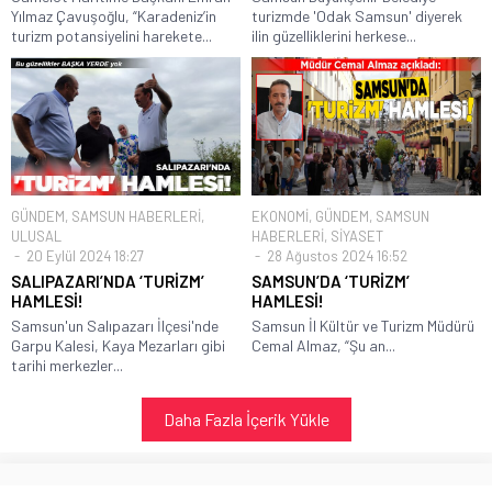
Yılmaz Çavuşoğlu, “Karadeniz’in
turizmde 'Odak Samsun' diyerek
turizm potansiyelini harekete...
ilin güzelliklerini herkese...
GÜNDEM
,
SAMSUN HABERLERİ
,
EKONOMİ
,
GÜNDEM
,
SAMSUN
ULUSAL
HABERLERİ
,
SİYASET
20 Eylül 2024 18:27
28 Ağustos 2024 16:52
SALIPAZARI’NDA ‘TURİZM’
SAMSUN’DA ‘TURİZM’
HAMLESİ!
HAMLESİ!
Samsun'un Salıpazarı İlçesi'nde
Samsun İl Kültür ve Turizm Müdürü
Garpu Kalesi, Kaya Mezarları gibi
Cemal Almaz, “Şu an...
tarihi merkezler...
Daha Fazla İçerik Yükle