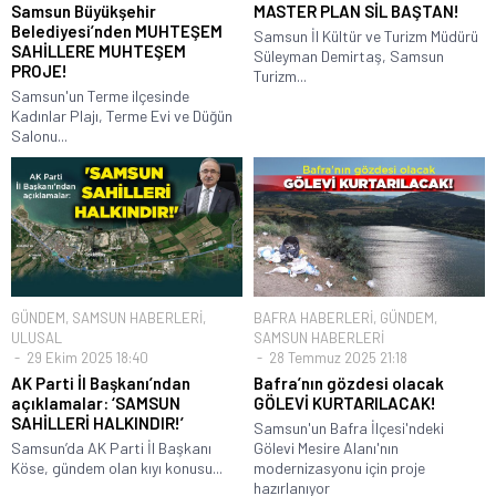
Samsun Büyükşehir
MASTER PLAN SİL BAŞTAN!
Belediyesi’nden MUHTEŞEM
Samsun İl Kültür ve Turizm Müdürü
SAHİLLERE MUHTEŞEM
Süleyman Demirtaş, Samsun
PROJE!
Turizm...
Samsun'un Terme ilçesinde
Kadınlar Plajı, Terme Evi ve Düğün
Salonu...
GÜNDEM
,
SAMSUN HABERLERİ
,
BAFRA HABERLERİ
,
GÜNDEM
,
ULUSAL
SAMSUN HABERLERİ
29 Ekim 2025 18:40
28 Temmuz 2025 21:18
AK Parti İl Başkanı’ndan
Bafra’nın gözdesi olacak
açıklamalar: ‘SAMSUN
GÖLEVİ KURTARILACAK!
SAHİLLERİ HALKINDIR!’
Samsun'un Bafra İlçesi'ndeki
Samsun’da AK Parti İl Başkanı
Gölevi Mesire Alanı'nın
Köse, gündem olan kıyı konusu...
modernizasyonu için proje
hazırlanıyor