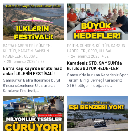
BAFRA HABERLERİ
,
GÜNDEM
,
EĞİTİM
,
GÜNDEM
,
KÜLTÜR
,
SAMSUN
KÜLTÜR
,
MAGAZİN
,
SAMSUN
HABERLERİ
,
SPOR
,
ULUSAL
HABERLERİ
,
ULUSAL
24 Temmuz 2025 14:52
28 Temmuz 2025 16:29
Karadeniz STB, SAMSUN’da
Bafra Kapıkaya’da unutulmaz
kuruldu BÜYÜK HEDEFLER!
anlar İLKLERİN FESTİVALİ!
Samsun’da kurulan Karadeniz Spor
Samsun'un Bafra İlçesi'nde bu yıl
Turizmi Birliği Derneği(Karadeniz
6'ncısı düzenlenen Uluslararası
STB), bölgenin doğasını,...
Kapıkaya Festivali,...