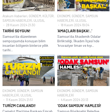
Atakum Haberleri
,
GÜNDEM
,
KÜLTÜR
,
EKONOMİ
,
GÜNDEM
,
SAMSUN
SAMSUN HABERLERİ
,
ULUSAL
HABERLERİ
,
ULUSAL
28 Kasım 2024 21:30
18 Kasım 2024 19:04
TARİHİ SOYGUN!
‘AMAÇLARI BAŞKA!..’
Samsun'da düzenlenen
Samsun'da Akademik Odalar
sempozyumda konuşan bilim
Birlikteliği, İlkadım İlçesi'nde
insanları bölgenin binlerce yıllık
'kruvaziyer liman ve kıyı...
tarihi...
EKONOMİ
,
GÜNDEM
,
SAMSUN
EKONOMİ
,
GÜNDEM
,
SAMSUN
HABERLERİ
,
ULUSAL
HABERLERİ
11 Kasım 2024 21:51
4 Kasım 2024 20:13
TURİZM CANLANDI!
‘ODAK SAMSUN’ HAMLESİ!
Camelot Maritime Başkanı Emrah
Samsun Büyükşehir Belediye