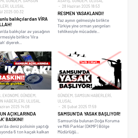
Mİ
,
GÜNDEM
,
SAMSUN
ASAYİŞ
,
GÜNDEM
,
ULUSAL
LERİ
,
ULUSAL
28 Haziran 2025 18:53
lül 2025 00:32
RESMEN YASAKLANDI!
nlu balıkçılardan VİRA
Yaz ayının gelmesiyle birlikte
LLAH!
Türkiye yine orman yangınları
’da balıkçılar av yasağının
tehlikesiyle mücadele...
rmesiyle birlikte ‘Vira
ah’ diyerek...
Ş
,
EKONOMİ
,
GÜNDEM
,
GÜNDEM
,
SAMSUN HABERLERİ
,
N HABERLERİ
,
ULUSAL
ULUSAL
aziran 2025 14:08
26 Şubat 2025 17:59
UN AÇIKLARINDA
SAMSUN’DA YASAK BAŞLIYOR!
K’ BASKINI!
Samsun'da bulunan Doğa Koruma
'da deniz polisinin yaptığı
ve Milli Parklar (DKMP) Bölge
syonda 6 ton kaçak kalkan
Müdürlüğü...
.