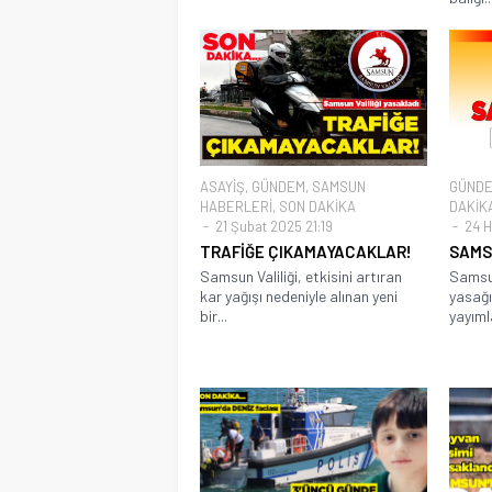
ASAYİŞ
,
GÜNDEM
,
SAMSUN
GÜND
HABERLERİ
,
SON DAKİKA
DAKİK
21 Şubat 2025 21:19
24 H
TRAFİĞE ÇIKAMAYACAKLAR!
SAMS
Samsun Valiliği, etkisini artıran
Samsu
kar yağışı nedeniyle alınan yeni
yasağı
bir...
yayıml