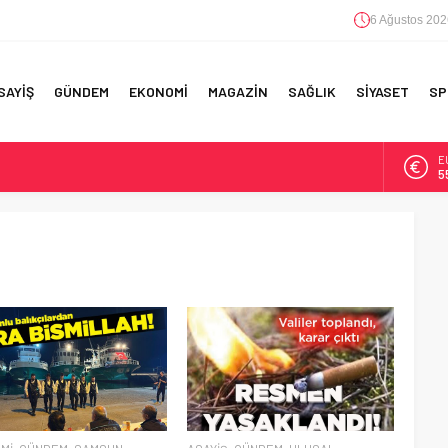
6 Ağustos 202
SAYİŞ
GÜNDEM
EKONOMİ
MAGAZİN
SAĞLIK
SİYASET
SP
E
5
A
6
RI!
B
1
D
4