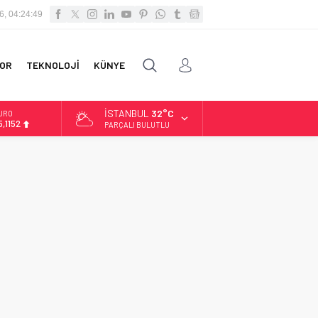
6, 04:24:49
OR
TEKNOLOJİ
KÜNYE
İSTANBUL
32°C
URO
5,1152
PARÇALI BULUTLU
LTIN
.529,72
İST
3.703,13
OLAR
7,5844