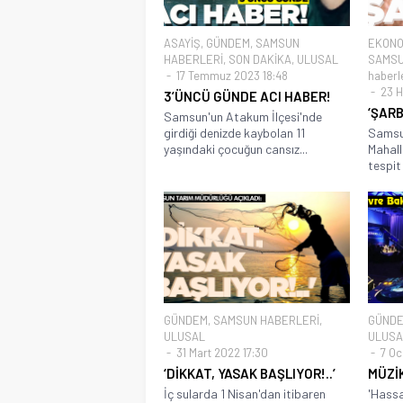
ASAYİŞ
,
GÜNDEM
,
SAMSUN
EKONO
HABERLERİ
,
SON DAKİKA
,
ULUSAL
SAMSU
17 Temmuz 2023 18:48
haberl
23 H
3’ÜNCÜ GÜNDE ACI HABER!
‘ŞARB
Samsun'un Atakum İlçesi'nde
girdiği denizde kaybolan 11
Samsun
yaşındaki çocuğun cansız...
Mahall
tespit 
GÜNDEM
,
SAMSUN HABERLERİ
,
GÜND
ULUSAL
ULUSA
31 Mart 2022 17:30
7 Oc
‘DİKKAT, YASAK BAŞLIYOR!..’
MÜZİK
İç sularda 1 Nisan'dan itibaren
'Hassa