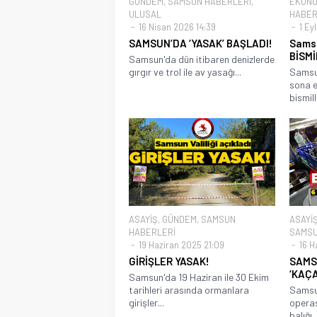
GÜNDEM
,
SAMSUN HABERLERİ
,
EKONO
ULUSAL
HABER
16 Nisan 2026 14:39
1 Ey
SAMSUN’DA ‘YASAK’ BAŞLADI!
Samsu
BİSMİ
Samsun'da dün itibaren denizlerde
gırgır ve trol ile av yasağı...
Samsun
sona e
bismill
ASAYİŞ
,
GÜNDEM
,
SAMSUN
ASAYİ
HABERLERİ
SAMSU
19 Haziran 2025 21:09
16 H
GİRİŞLER YASAK!
SAMS
‘KAÇA
Samsun'da 19 Haziran ile 30 Ekim
tarihleri arasında ormanlara
Samsun
girişler...
opera
balığı..