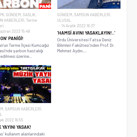
Mİ
,
GÜNDEM
,
SAĞLIK
,
GÜNDEM
,
SAMSUN HABERLERİ
,
N HABERLERİ
,
Terme
ULUSAL
eri
14 Aralık 2022 16:37
aziran 2023 15:48
‘HAMSİ AVINI YASAKLAYIN!..’
ON’ PANİĞİ!
Ordu Üniversitesi Fatsa Deniz
’un Terme İlçesi Kumcağız
Bilimleri Fakültesi'nden Prof. Dr.
esi’nde şarbon hastalığı
Mehmet Aydın,...
edilmesi üzerine...
EM
,
SAMSUN HABERLERİ
,
L
ak 2022 16:55
 YAYINI YASAK!
s' kullanım alanlarındaki