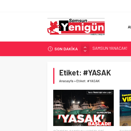
A
SAMSUN YANACAK!
SON DAKİKA
BİLİMİN İZİNDE!
TIR’A ‘ZEHİR’ BASKINI!
FECİ SON!
Etiket:
#YASAK
UÇURUMDA CAN PAZA
Anasayfa
»
Etiket: #YASAK