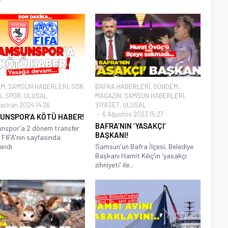
EM
,
SAMSUN HABERLERİ
,
SON
BAFRA HABERLERİ
,
GÜNDEM
,
A
,
SPOR
,
ULUSAL
MAGAZİN
,
SAMSUN HABERLERİ
,
aziran 2024 14:26
SİYASET
,
ULUSAL
6 Ağustos 2023 15:27
UNSPOR’A KÖTÜ HABER!
BAFRA’NIN ‘YASAKÇI’
nspor'a 2 dönem transfer
BAŞKANI!
 FIFA'nın sayfasında
andı
Samsun'un Bafra İlçesi, Belediye
Başkanı Hamit Kılıç'ın 'yasakçı
zihniyeti' ile...