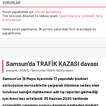
YORUMLAR
Yorum yapabilmek için
oturum açmalısınız
.
This site uses Akismet to reduce spam.
Learn how your comment data
is processed.
Henüz yorum yapılmamış. İlk yorumu yukarıdaki form aracılığıyla siz
yapabilirsiniz.
Samsun’da TRAFİK KAZASI davası
Anasayfa
»
ASAYİŞ
»
Samsun’da TRAFİK KAZASI davası
Samsun’un 19 Mayıs ilçesinde 17 yaşındaki bisiklet
sürücüsüne motosikletle çarparak ölümüne neden olan
tutuksuz sanığın mahkemesi adli tıp raporları gelmediği
için ikinci kez ertelendi. 25 Haziran 2020 tarihinde
otomobilin çarpması sonucu hayatını kaybeden bisiklet