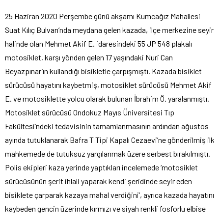
25 Haziran 2020 Perşembe günü akşamı Kumcağız Mahallesi
Suat Kılıç Bulvarı’nda meydana gelen kazada, ilçe merkezine seyir
halinde olan Mehmet Akif E. idaresindeki 55 JP 548 plakalı
motosiklet, karşı yönden gelen 17 yaşındaki Nuri Can
Beyazpınar’ın kullandığı bisikletle çarpışmıştı. Kazada bisiklet
sürücüsü hayatını kaybetmiş, motosiklet sürücüsü Mehmet Akif
E. ve motosiklette yolcu olarak bulunan İbrahim Ö. yaralanmıştı.
Motosiklet sürücüsü Ondokuz Mayıs Üniversitesi Tıp
Fakültesi’ndeki tedavisinin tamamlanmasının ardından ağustos
ayında tutuklanarak Bafra T Tipi Kapalı Cezaevi’ne gönderilmiş ilk
mahkemede de tutuksuz yargılanmak üzere serbest bırakılmıştı.
Polis ekipleri kaza yerinde yaptıkları incelemede ‘motosiklet
sürücüsünün şerit ihlali yaparak kendi şeridinde seyir eden
bisiklete çarparak kazaya mahal verdiğini’, ayrıca kazada hayatını
kaybeden gencin üzerinde kırmızı ve siyah renkli fosforlu elbise