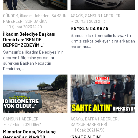
GÜNDEM
,
İlkadım Haberleri
,
SAMSUN
ASAYİŞ
,
SAMSUN HABERLERİ
HABERLERİ
,
SON DAKİKA
20 Mart 2021 21:13
10 Şubat 2023 14:40
SAMSUN’DA KAZA
İlkadım Belediye Başkanı
Samsun'da otomobilin kavşakta
Demirtaş: ‘BEN DE
kırmızı ışıkta bekleyen tıra arkadan
DEPREMZEDEYİM!..’
çarpması...
Samsun'da İlkadım Belediyesi'nin
deprem bölgesine yardımları
sürerken Başkan Necattin
Demirtaş,...
SAMSUN HABERLERİ
ASAYİŞ
,
BAFRA HABERLERİ
,
22 Ekim 2020 19:47
SAMSUN HABERLERİ
1 Ocak 2021 14:56
Mimarlar Odası, ‘Korkunç
Gerçeği’ açıkladı ’10
‘SAHTE ALTIN’