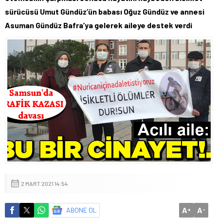
sürücüsü Umut Gündüz’ün babası Oğuz Gündüz ve annesi
Asuman Gündüz Bafra’ya gelerek aileye destek verdi
2 MART 2021 14:54
A
A
ABONE OL
+
-