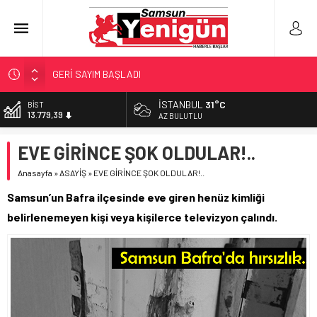
GERİ SAYIM BAŞLADI
SAMSUNSPOR’DA HEDEF 5’İNCİLİK!
İSTANBUL
31°C
BİST
‘BAFRA’YA YATIRIM YAPIN!’
13.779,39
AZ BULUTLU
İŞTE FINDIK FİYATI!
DOLAR
EVE GİRİNCE ŞOK OLDULAR!..
47,7111
YÖNETİCİ SEÇERKEN YAPILAN EN BÜYÜK HATALAR
Anasayfa
»
ASAYİŞ
»
EVE GİRİNCE ŞOK OLDULAR!..
EURO
55,1881
Samsun’un Bafra ilçesinde eve giren henüz kimliği
ALTIN
belirlenemeyen kişi veya kişilerce televizyon çalındı.
6.660,55