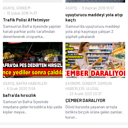
ASAYİŞ
,
GÜNDEM
ASAYİŞ
9 Haziran 2019 16:57
19 Şubat 2016 14:37
uyuşturucu maddeyi yola atıp
Trafik Polisi Affetmiyor
kaçtı
Samsun’un Bafra ilçesinde yapılan
Samsun'da uyuşturucu maddeyi
hatalı parklar polis tarafından
yola atıp kaçmaya çalışan 2
denetlenerek otoparka...
şüpheli yakalandı
ASAYİŞ
,
BAFRA HABERLERİ
EKONOMİ
,
GÜNDEM
,
SAMSUN
6 Ocak 2020 11:58
HABERLERİ
,
ULUSAL
23 Aralık 2021 20:37
bafra’da hırsızlık
ÇEMBER DARALIYOR
Samsun'un Bafra İlçesinde
meydana gelen hırsızlıkta kişi yada
Döviz kurunda yaşanan artışla
kişiler meyve...
birlikte birçok ürüne gelen zamlar,
kurun...