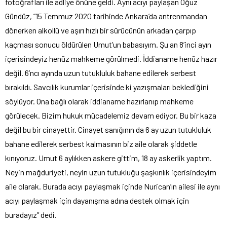
fotoğrafları ile adliye önüne geldi. Aynı acıyı paylaşan Oğuz
Gündüz, ”15 Temmuz 2020 tarihinde Ankara’da antrenmandan
dönerken alkollü ve aşırı hızlı bir sürücünün arkadan çarpıp
kaçması sonucu öldürülen Umut’un babasıyım. Şu an 8’inci ayın
içerisindeyiz henüz mahkeme görülmedi. İddianame henüz hazır
değil. 6’ncı ayında uzun tutukluluk bahane edilerek serbest
bırakıldı. Savcılık kurumlar içerisinde ki yazışmaları beklediğini
söylüyor. Ona bağlı olarak iddianame hazırlanıp mahkeme
görülecek. Bizim hukuk mücadelemiz devam ediyor. Bu bir kaza
değil bu bir cinayettir. Cinayet sanığının da 6 ay uzun tutukluluk
bahane edilerek serbest kalmasının biz aile olarak şiddetle
kınıyoruz. Umut 6 aylıkken askere gittim, 18 ay askerlik yaptım.
Neyin mağduriyeti, neyin uzun tutukluğu şaşkınlık içerisindeyim
aile olarak. Burada acıyı paylaşmak içinde Nurican’ın ailesi ile aynı
acıyı paylaşmak için dayanışma adına destek olmak için
buradayız” dedi.