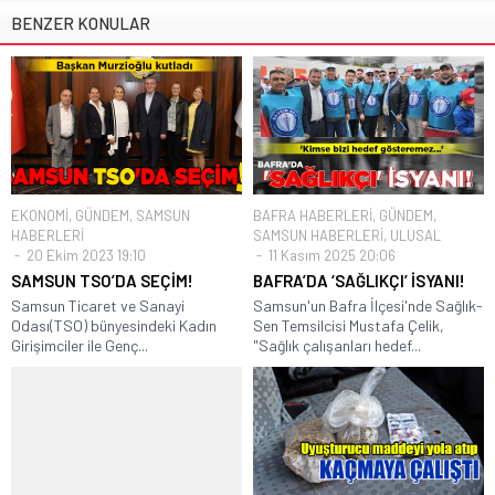
BENZER KONULAR
EKONOMİ
,
GÜNDEM
,
SAMSUN
BAFRA HABERLERİ
,
GÜNDEM
,
HABERLERİ
SAMSUN HABERLERİ
,
ULUSAL
20 Ekim 2023 19:10
11 Kasım 2025 20:06
SAMSUN TSO’DA SEÇİM!
BAFRA’DA ‘SAĞLIKÇI’ İSYANI!
Samsun Ticaret ve Sanayi
Samsun'un Bafra İlçesi'nde Sağlık-
Odası(TSO) bünyesindeki Kadın
Sen Temsilcisi Mustafa Çelik,
Girişimciler ile Genç...
"Sağlık çalışanları hedef...