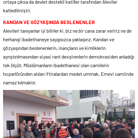
ortaya çıksa da devlet destekli katiller tarafından Aleviler
katledilmiştir.
KANDAN VE GÖZYAŞINDA BESLENENLER
Alevileri tanıyanlar iyi bilirler ki, biz ne bir cana zarar veririz ne de
herhangi ibadethaneye saygısızca yaklaşırız. Kandan ve
gözyaşından beslenenlerin, inançların ve kimliklerin
ayrıştırılmasından siyasi rant devşirenlerin demokrasiden anladığı
tek ölçüt, Müslümanların ibadethanesi olan camilerin
hoparlöründen atılan iftiralardan medet ummak, Emevi camiinde
namaz kılmaktır.