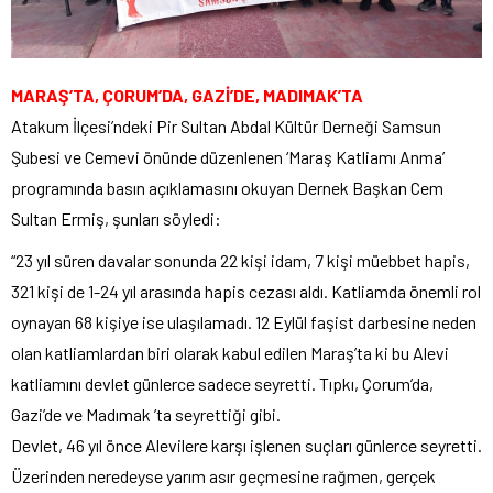
MARAŞ’TA, ÇORUM’DA, GAZİ’DE, MADIMAK’TA
Atakum İlçesi’ndeki Pir Sultan Abdal Kültür Derneği Samsun
Şubesi ve Cemevi önünde düzenlenen ‘Maraş Katliamı Anma’
programında basın açıklamasını okuyan Dernek Başkan Cem
Sultan Ermiş, şunları söyledi:
“23 yıl süren davalar sonunda 22 kişi idam, 7 kişi müebbet hapis,
321 kişi de 1-24 yıl arasında hapis cezası aldı. Katliamda önemli rol
oynayan 68 kişiye ise ulaşılamadı. 12 Eylül faşist darbesine neden
olan katliamlardan biri olarak kabul edilen Maraş’ta ki bu Alevi
katliamını devlet günlerce sadece seyretti. Tıpkı, Çorum’da,
Gazi’de ve Madımak ’ta seyrettiği gibi.
Devlet, 46 yıl önce Alevilere karşı işlenen suçları günlerce seyretti.
Üzerinden neredeyse yarım asır geçmesine rağmen, gerçek