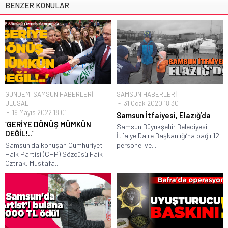
BENZER KONULAR
GÜNDEM
,
SAMSUN HABERLERİ
,
SAMSUN HABERLERİ
ULUSAL
31 Ocak 2020 18:30
19 Mayıs 2022 18:01
Samsun İtfaiyesi, Elazığ’da
‘GERİYE DÖNÜŞ MÜMKÜN
Samsun Büyükşehir Belediyesi
DEĞİL!..’
İtfaiye Daire Başkanlığı’na bağlı 12
Samsun'da konuşan Cumhuriyet
personel ve...
Halk Partisi (CHP) Sözcüsü Faik
Öztrak, Mustafa...