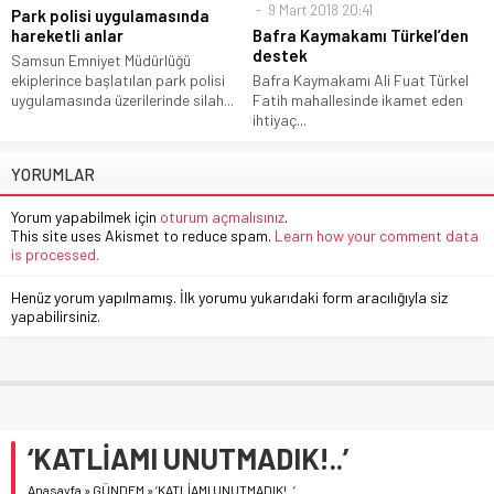
9 Mart 2018 20:41
Park polisi uygulamasında
hareketli anlar
Bafra Kaymakamı Türkel’den
destek
Samsun Emniyet Müdürlüğü
ekiplerince başlatılan park polisi
Bafra Kaymakamı Ali Fuat Türkel
uygulamasında üzerilerinde silah...
Fatih mahallesinde ikamet eden
ihtiyaç...
YORUMLAR
Yorum yapabilmek için
oturum açmalısınız
.
This site uses Akismet to reduce spam.
Learn how your comment data
is processed.
Henüz yorum yapılmamış. İlk yorumu yukarıdaki form aracılığıyla siz
yapabilirsiniz.
‘KATLİAMI UNUTMADIK!..’
Anasayfa
»
GÜNDEM
»
‘KATLİAMI UNUTMADIK!..’