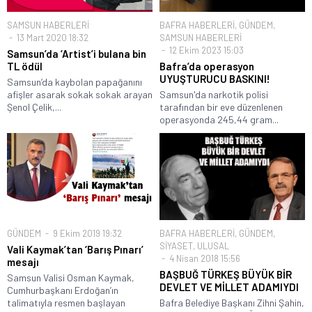
SAMSUN HABERLERİ
BAFRA HABERLERİ
,
GÜNDEM
,
13 Mart 2020 18:32
SAMSUN HABERLERİ
12 Ekim 2023 15:03
Samsun’da ‘Artist’i bulana bin
TL ödül
Bafra’da operasyon
UYUŞTURUCU BASKINI!
Samsun’da kaybolan papağanını
afişler asarak sokak sokak arayan
Samsun'da narkotik polisi
Şenol Çelik,...
tarafından bir eve düzenlenen
operasyonda 245,44 gram...
GÜNDEM
9 Ekim 2019 19:32
BAFRA HABERLERİ
,
GÜNDEM
,
SİYASET
,
ULUSAL
Vali Kaymak’tan ‘Barış Pınarı’
4 Nisan 2018 15:56
mesajı
BAŞBUĞ TÜRKEŞ BÜYÜK BİR
Samsun Valisi Osman Kaymak,
DEVLET VE MİLLET ADAMIYDI
Cumhurbaşkanı Erdoğan’ın
talimatıyla resmen başlayan
Bafra Belediye Başkanı Zihni Şahin,