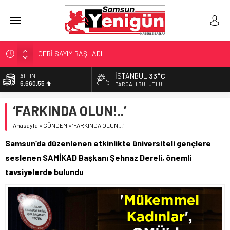
GERİ SAYIM BAŞLADI
SAMSUNSPOR’DA HEDEF 5’İNCİLİK!
İSTANBUL
33°C
BİST
13.779,39
‘BAFRA’YA YATIRIM YAPIN!’
PARÇALI BULUTLU
İŞTE FINDIK FİYATI!
DOLAR
‘FARKINDA OLUN!..’
47,7111
YÖNETİCİ SEÇERKEN YAPILAN EN BÜYÜK HATALAR
Anasayfa
»
GÜNDEM
»
‘FARKINDA OLUN!..’
EURO
55,1881
Samsun’da düzenlenen etkinlikte üniversiteli gençlere
ALTIN
seslenen SAMİKAD Başkanı Şehnaz Dereli, önemli
6.660,55
tavsiyelerde bulundu