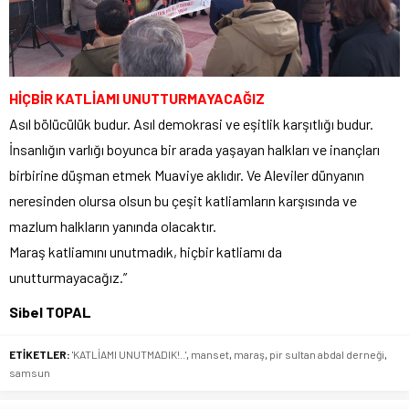
HİÇ
BİR KATLİAMI UNUTTURMAYACAĞIZ
Asıl bölücülük budur. Asıl demokrasi ve eşitlik karşıtlığı budur.
İnsanlığın varlığı boyunca bir arada yaşayan halkları ve inançları
birbirine düşman etmek Muaviye aklıdır. Ve Aleviler dünyanın
neresinden olursa olsun bu çeşit katliamların karşısında ve
mazlum halkların yanında olacaktır.
Maraş katliamını unutmadık, hiçbir katliamı da
unutturmayacağız.”
Sibel TOPAL
ETİKETLER:
'KATLİAMI UNUTMADIK!..'
,
manset
,
maraş
,
pir sultan abdal derneği
,
samsun