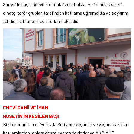
Suriye’de başta Aleviler olmak üzere halklar ve inançlar, selefi-
cihatçı terör grupları tarafından katliama uğramakta ve soykırım
tehdidi ile biat etmeye zorlanmaktadır.
EMEVİ CAMİİ VE İMAM
HÜSEYİN’İN KESİLEN BAŞI
Biz buradan ilan ediyoruz ki Suriye’de yaşanan ve yaşanacak olan
katliamlardan, onlara destek veren devletler ve AKP MHP