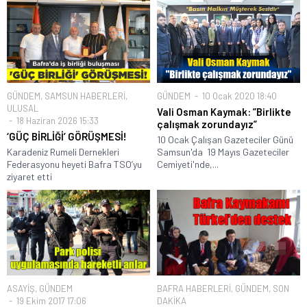
GÜNDEM
,
SAMSUN HABERLERİ
,
GÜNDEM
10 Ocak 2020 18:40
ULUSAL
Vali Osman Kaymak: ”Birlikte
18 Haziran 2026 15:33
çalışmak zorundayız”
‘GÜÇ BİRLİĞİ’ GÖRÜŞMESİ!
10 Ocak Çalışan Gazeteciler Günü
Karadeniz Rumeli Dernekleri
Samsun'da 19 Mayıs Gazeteciler
Federasyonu heyeti Bafra TSO’yu
Cemiyeti'nde,...
ziyaret etti
ASAYİŞ
,
GÜNDEM
BAFRA HABERLERİ
,
GÜNDEM
,
SON
19 Ekim 2017 17:06
DAKİKA