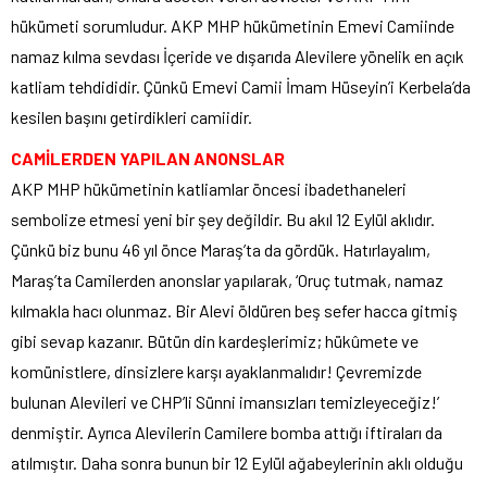
hükümeti sorumludur. AKP MHP hükümetinin Emevi Camiinde
namaz kılma sevdası İçeride ve dışarıda Alevilere yönelik en açık
katliam tehdididir. Çünkü Emevi Camii İmam Hüseyin’i Kerbela’da
kesilen başını getirdikleri camiidir.
CAMİLERDEN YAPILAN ANONSLAR
AKP MHP hükümetinin katliamlar öncesi ibadethaneleri
sembolize etmesi yeni bir şey değildir. Bu akıl 12 Eylül aklıdır.
Çünkü biz bunu 46 yıl önce Maraş’ta da gördük. Hatırlayalım,
Maraş’ta Camilerden anonslar yapılarak, ‘Oruç tutmak, namaz
kılmakla hacı olunmaz. Bir Alevi öldüren beş sefer hacca gitmiş
gibi sevap kazanır. Bütün din kardeşlerimiz; hükûmete ve
komünistlere, dinsizlere karşı ayaklanmalıdır! Çevremizde
bulunan Alevileri ve CHP’li Sünni imansızları temizleyeceğiz!’
denmiştir. Ayrıca Alevilerin Camilere bomba attığı iftiraları da
atılmıştır. Daha sonra bunun bir 12 Eylül ağabeylerinin aklı olduğu