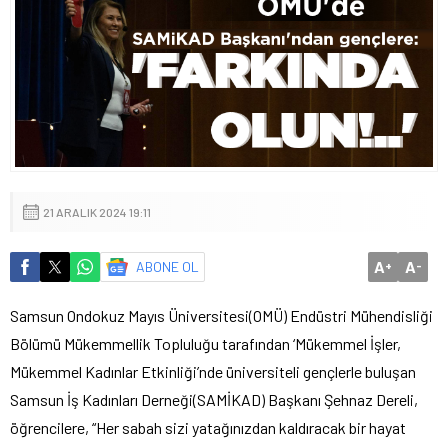
21 ARALIK 2024 19:11
A
A
ABONE OL
+
-
Samsun Ondokuz Mayıs Üniversitesi(OMÜ) Endüstri Mühendisliği
Bölümü Mükemmellik Topluluğu tarafından ‘Mükemmel İşler,
Mükemmel Kadınlar Etkinliği’nde üniversiteli gençlerle buluşan
Samsun İş Kadınları Derneği(SAMİKAD) Başkanı Şehnaz Dereli,
öğrencilere, “Her sabah sizi yatağınızdan kaldıracak bir hayat