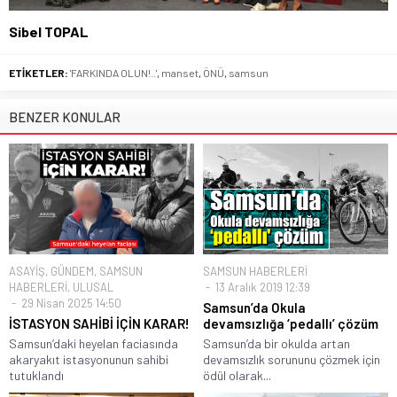
Sibel TOPAL
ETİKETLER:
'FARKINDA OLUN!..'
,
manset
,
ÖNÜ
,
samsun
BENZER KONULAR
ASAYİŞ
,
GÜNDEM
,
SAMSUN
SAMSUN HABERLERİ
HABERLERİ
,
ULUSAL
13 Aralık 2019 12:39
29 Nisan 2025 14:50
Samsun’da Okula
İSTASYON SAHİBİ İÇİN KARAR!
devamsızlığa ‘pedallı’ çözüm
Samsun’daki heyelan faciasında
Samsun’da bir okulda artan
akaryakıt istasyonunun sahibi
devamsızlık sorununu çözmek için
tutuklandı
ödül olarak...