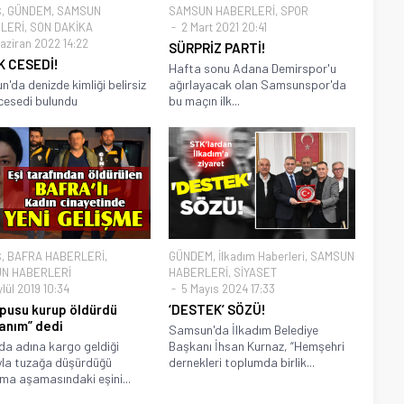
Ş
,
GÜNDEM
,
SAMSUN
SAMSUN HABERLERİ
,
SPOR
LERİ
,
SON DAKİKA
2 Mart 2021 20:41
aziran 2022 14:22
SÜRPRİZ PARTİ!
K CESEDİ!
Hafta sonu Adana Demirspor'u
'da denizde kimliği belirsiz
ağırlayacak olan Samsunspor'da
cesedi bulundu
bu maçın ilk...
Ş
,
BAFRA HABERLERİ
,
GÜNDEM
,
İlkadım Haberleri
,
SAMSUN
N HABERLERİ
HABERLERİ
,
SİYASET
lül 2019 10:34
5 Mayıs 2024 17:33
 pusu kurup öldürdü
‘DESTEK’ SÖZÜ!
anım” dedi
Samsun'da İlkadım Belediye
da adına kargo geldiği
Başkanı İhsan Kurnaz, “Hemşehri
yla tuzağa düşürdüğü
dernekleri toplumda birlik...
a aşamasındaki eşini...