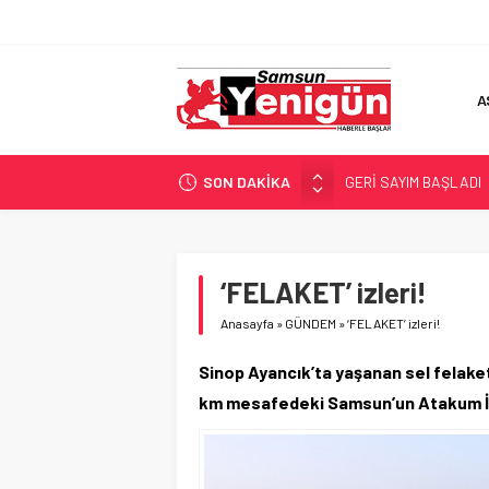
A
SON DAKİKA
GERİ SAYIM BAŞLADI
SAMSUNSPOR’DA HEDE
‘BAFRA’YA YATIRIM YAP
İŞTE FINDIK FİYATI!
‘FELAKET’ izleri!
YÖNETİCİ SEÇERKEN
Anasayfa
»
GÜNDEM
»
‘FELAKET’ izleri!
Sinop Ayancık’ta yaşanan sel felak
km mesafedeki Samsun’un Atakum İlç