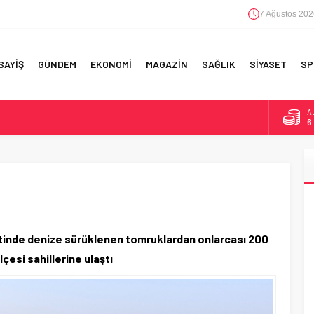
7 Ağustos 202
SAYİŞ
GÜNDEM
EKONOMİ
MAGAZİN
SAĞLIK
SİYASET
SP
A
6
F 5’İNCİLİK!
B
1
IN!’
D
4
 YAPILAN EN BÜYÜK HATALAR
E
5
etinde denize sürüklenen tomruklardan onlarcası 200
esi sahillerine ulaştı