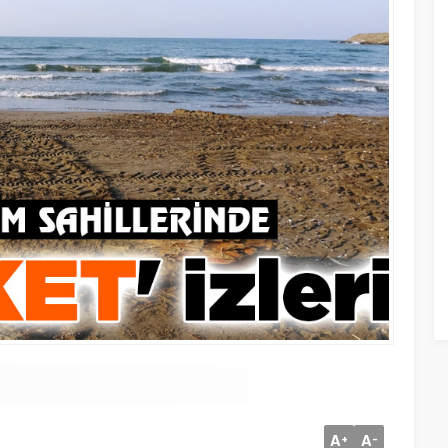
A
A
+
-