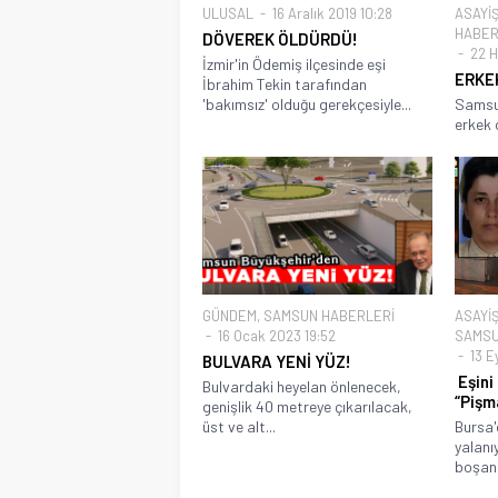
ULUSAL
16 Aralık 2019 10:28
ASAYİ
HABER
DÖVEREK ÖLDÜRDÜ!
22 H
İzmir'in Ödemiş ilçesinde eşi
ERKE
İbrahim Tekin tarafından
'bakımsız' olduğu gerekçesiyle...
Samsun
erkek 
GÜNDEM
,
SAMSUN HABERLERİ
ASAYİ
16 Ocak 2023 19:52
SAMSU
13 Ey
BULVARA YENİ YÜZ!
Eşini
Bulvardaki heyelan önlenecek,
“Pişm
genişlik 40 metreye çıkarılacak,
üst ve alt...
Bursa'
yalanı
boşanm