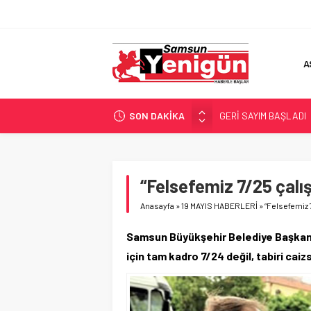
A
SON DAKİKA
GERİ SAYIM BAŞLADI
SAMSUNSPOR’DA HEDE
‘BAFRA’YA YATIRIM YAP
İŞTE FINDIK FİYATI!
“Felsefemiz 7/25 çal
YÖNETİCİ SEÇERKEN
Anasayfa
»
19 MAYIS HABERLERİ
»
“Felsefemiz 
Samsun Büyükşehir Belediye Başkanı 
için tam kadro 7/24 değil, tabiri caiz