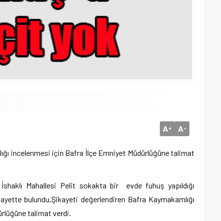
A
A
+
-
ğı incelenmesi için Bafra İlçe Emniyet Müdürlüğüne talimat
i İshaklı Mahallesi Pelit sokakta bir evde fuhuş yapıldığı
kayette bulundu,Şikayeti değerlendiren Bafra Kaymakamlığı
rlüğüne talimat verdi.