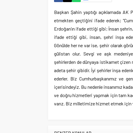
Başkan Şahin yaptığı açıklamada AK Par
etmekten geçtiğini ifade ederek; “Cu
Erdoğan’ın ifade ettiği gibi; İnsan şehrin
ifade ettiği gibi, insan, şehri inşa ed
Gönülde her ne var ise, şehir olarak görün
gülistan olur. Sevgi ve aşk medeniye
şehirlerden de dünyaya istikamet çizen m
adeta şehir gibidir. İyi şehirler inşa edenl
ederler. Biz Cumhurbaşkanımız ve gen
içerisindeyiz. Bu nedenle insanımız kad
ve doğru hizmetleri yapmak için tam kadr
varız. Biz milletimize hizmet etmek için v