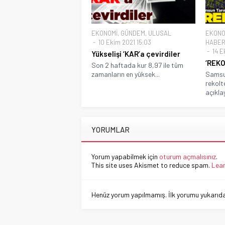
EKONOMİ
,
GÜNDEM
,
ULUSAL
EKONO
10 Ekim 2021 15:03
HABER
14 E
Yükselişi ‘KAR’a çevirdiler
‘REKO
Son 2 haftada kur 8,97 ile tüm
zamanların en yüksek...
Samsu
rekolt
açıklay
YORUMLAR
Yorum yapabilmek için
oturum açmalısınız
.
This site uses Akismet to reduce spam.
Lear
Henüz yorum yapılmamış. İlk yorumu yukarıdaki