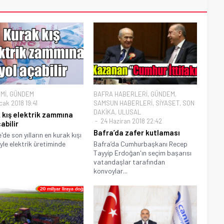
Mİ
,
GÜNDEM
BAFRA HABERLERİ
,
GÜNDEM
,
cak 2018 19:41
SAMSUN HABERLERİ
,
SİYASET
,
SON
DAKİKA
,
ULUSAL
 kış elektrik zammına
24 Haziran 2018 22:42
abilir
Bafra’da zafer kutlaması
'de son yılların en kurak kışı
yle elektrik üretiminde
Bafra’da Cumhurbaşkanı Recep
Tayyip Erdoğan'ın seçim başarısı
vatandaşlar tarafından
konvoylar...