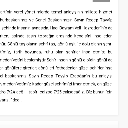
tinin yerel yönetimlerde temel anlayışının millete hizmet
mhurbaşkanımız ve Genel Başkanımızın Sayın Recep Tayyip
, şehir de insanın aynasıdır. Hacı Bayram Veli Hazretleri’nin de
erken, aslında taşın toprağın arasında kendisini inşa eder.
ür. Gönlü taş olanın şehri taş, gönlü aşk ile dolu olanın şehri
timiz, tarih boyunca, ruhu olan şehirler inşa etmiş; bu
edeniyetini beslemiştir.Şehir insanın gönlü gibidir, gönül de
er, gönüllere girerler; gönülleri fethedenler, güzel şehirler inşa
el başkanımız Sayın Recep Tayyip Erdoğan’ın bu anlayışı
ar, medeniyetimiz kadar güzel şehrimizi imar etmek, en güzel
o 7/24 değil, tabiri caizse 7/25 çalışacağız. Biz bunun için
arız. “ dedi.