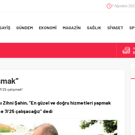
7 Ağustos 202
SAYİŞ
GÜNDEM
EKONOMİ
MAGAZİN
SAĞLIK
SİYASET
SP
A
6
F 5’İNCİLİK!
B
1
IN!’
ışmak”
D
4
 YAPILAN EN BÜYÜK HATALAR
7/25 çalışmak”
E
5
Zihni Şahin, “En güzel ve doğru hizmetleri yapmak
se 7/25 çalışacağız” dedi