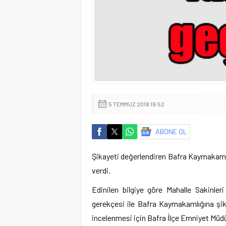
5 TEMMUZ 2018 19:52
ABONE OL
Şikayeti değerlendiren Bafra Kaymakamlı
verdi.
Edinilen bilgiye göre Mahalle Sakinler
gerekçesi ile Bafra Kaymakamlığına şi
incelenmesi için Bafra İlçe Emniyet Müdü