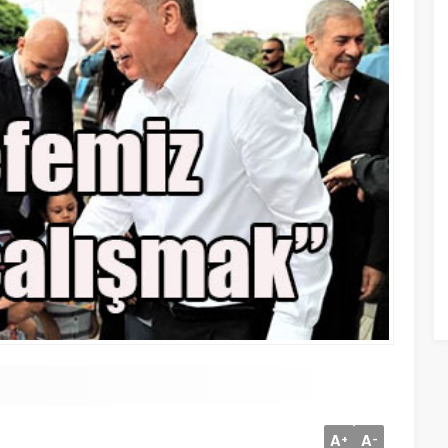
A
A
+
-