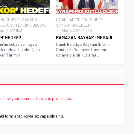
Mİ
,
GÜNDEM
,
SAMSUN
CANİK HABERLERİ
,
GÜNDEM
,
LERİ
,
SON DAKİKA
,
ULUSAL
SAMSUN HABERLERİ
kim 2022 15:31
1 Mayıs 2022 20:24
R’ HEDEFİ!
RAMAZAN BAYRAMI MESAJI
n'un sebze ve meyve
Canik Belediye Başkanı İbrahim
elerinde artış olduğunu
Sandıkçı, Ramazan bayramı
an Tarım İl...
dolayısıyla bir kutlama...
n how your comment data is processed.
 form aracılığıyla siz yapabilirsiniz.