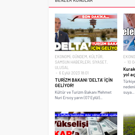
BENZER KONULAR
EKONOMİ
,
GÜNDEM
,
KÜLTÜR
,
EKONO
SAMSUN HABERLERİ
,
SİYASET
,
10 O
ULUSAL
Kurak
6 Eylül 2023 18:01
yol aç
TURİZM BAKANI ‘DELTA’ İÇİN
Türkiye
GELİYOR!
nedeni
Kültür ve Turizm Bakanı Mehmet
suya...
Nuri Ersoy yarın (07 Eylül)...