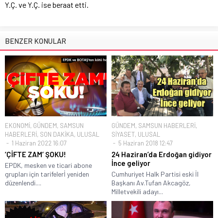
Y.Ç. ve Y.Ç. ise beraat etti.
BENZER KONULAR
EKONOMİ
,
GÜNDEM
,
SAMSUN
GÜNDEM
,
SAMSUN HABERLERİ
,
HABERLERİ
,
SON DAKİKA
,
ULUSAL
SİYASET
,
ULUSAL
1 Haziran 2022 16:07
5 Haziran 2018 12:47
‘ÇİFTE ZAM’ ŞOKU!
24 Haziran’da Erdoğan gidiyor
İnce geliyor
EPDK, mesken ve ticari abone
grupları için tarifelerİ yeniden
Cumhuriyet Halk Partisi eski İl
düzenlendi....
Başkanı Av.Tufan Akcagöz,
Milletvekili adayı...