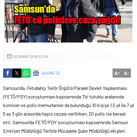
20 ŞUBAT 2018 22:29
A
A
ABONE OL
+
-
Samsun’da, Fetullahçı Terör Örgütü/Paralel Devlet Yapılanması
(FETÖ/PDY) soruşturması kapsamında 7’si tutuklu aralarında
komiser ve polis memurlarının da bulunduğu 10 kişiye 1,5 yıl ila 7 yıl
5 ay 3 gün arasında hapis cezası verilirken, 20 polis ise beraat
etti. Samsun’da FETÖ/PDY soruşturması kapsamında Samsun
Emniyet Müdürlüğü Terörle Mücadele Şube Müdürlüğü ekipleri