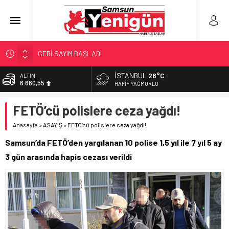
GERİ SAYIM BAŞLADI
SAMSUNSPOR’DA HEDEF 5’İNCİLİK!
İSTANBUL
28°C
ALTIN
6.660,55
‘BAFRA’YA YATIRIM YAPIN!’
HAFIF YAĞMURLU
İŞTE FINDIK FİYATI!
BİST
FETÖ’cü polislere ceza yağdı!
13.779,39
YÖNETİCİ SEÇERKEN YAPILAN EN BÜYÜK HATALAR
Anasayfa
»
ASAYİŞ
»
FETÖ’cü polislere ceza yağdı!
DOLAR
47,7111
Samsun’da FETÖ’den yargılanan 10 polise 1,5 yıl ile 7 yıl 5 ay
EURO
3 gün arasında hapis cezası verildi
55,1881