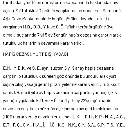
tarafından yürütülen soruşturma kapsamında haklarında dava
açılan 7’si tutuklu 30 polisin yargılanmaları sona erdi. Samsun 2.
Ağır Ceza Mahkemesinde bugün görülen davada, tutuklu
yargılanan H.D., D.D., Y.K.ve O. Ö. “silahlı terör örgütüne üye
olmak” suçlarında 7 yıl 5 ay 3’er gün hapis cezasına çarptırılarak
tutukluluk hallerinin devamına karar verildi.
HAPİS CEZASI, YURT DIŞI YASAĞI
E.M., M.D.K. ve S. E. aynı suçtan 6 yıl 9’ar ay hapis cezasına
çarptırılıp tutukluluk süreleri göz önünde bulundurularak yurt
dışına çıkış yasağı getirilip tahliyelerine karar verildi. Tutuksuz
sanık İ.H. ise 6 yıl 3 ay hapis cezasına çarptırılıp yurt dışı çıkış
yasağı uygulandı. E.Ü. ve F.Ö. ise 1 yıl 6 ay 22’şer gün hapis
cezasına çarptırılıp hükmün açıklanmasının geri bırakılmasına
(HGB) karar verilip cezaları ertelendi. L.K., İ.E.H., K.P., M. A., A.G.,
E.T., F. Ç., G.A., H.A., İ.I., İ.Ö., K.Ç., M.K., O.Y., S.A., S.P., T.S., Y.E.,