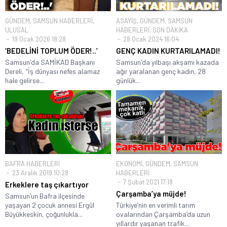
GÜNDEM
,
SAMSUN HABERLERİ
,
ASAYİŞ
,
GÜNDEM
,
SAMSUN
ULUSAL
HABERLERİ
,
SON DAKİKA
19 Ocak 2026 18:28
28 Ocak 2024 16:04
‘BEDELİNİ TOPLUM ÖDER!..’
GENÇ KADIN KURTARILAMADI!
Samsun'da SAMİKAD Başkanı
Samsun'da yılbaşı akşamı kazada
Dereli, "İş dünyası nefes alamaz
ağır yaralanan genç kadın, 28
hale gelirse...
günlük...
BAFRA HABERLERİ
EKONOMİ
,
GÜNDEM
,
SAMSUN
23 Aralık 2019 10:28
HABERLERİ
7 Şubat 2021 17:18
Erkeklere taş çıkartıyor
Çarşamba’ya müjde!
Samsun’un Bafra ilçesinde
yaşayan 2 çocuk annesi Ergül
Türkiye’nin en verimli tarım
Büyükkeskin, çoğunlukla...
ovalarından Çarşamba’da uzun
yıllardır yaşanan trafik...