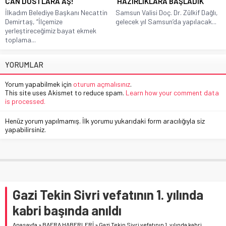
CAN DOSTLARA AŞ!
‘HAZIRLIKLARA BAŞLADIK’
İlkadım Belediye Başkanı Necattin
Samsun Valisi Doç. Dr. Zülkif Dağlı,
Demirtaş, “İlçemize
gelecek yıl Samsun’da yapılacak...
yerleştireceğimiz bayat ekmek
toplama...
YORUMLAR
Yorum yapabilmek için
oturum açmalısınız
.
This site uses Akismet to reduce spam.
Learn how your comment data
is processed.
Henüz yorum yapılmamış. İlk yorumu yukarıdaki form aracılığıyla siz
yapabilirsiniz.
Gazi Tekin Sivri vefatının 1. yılında
kabri başında anıldı
Anasayfa
»
BAFRA HABERLERİ
»
Gazi Tekin Sivri vefatının 1. yılında kabri