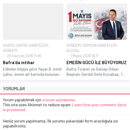
ASAYİŞ
,
BAFRA HABERLERİ
,
GÜNDEM
,
SAMSUN HABERLERİ
,
GÜNDEM
ULUSAL
20 Haziran 2016 11:46
1 Mayıs 2026 16:11
Bafra’da intihar
EMEĞİN GÜCÜ İLE BÜYÜYORUZ
Edinilen bilgiye göre Yaşar.B. isimli
Bafra Ticaret ve Sanayi Odası
şahıs, evinin alt katında bulunan...
Başkanı Serdal Sefa Kocabaş, 1...
YORUMLAR
Yorum yapabilmek için
oturum açmalısınız
.
This site uses Akismet to reduce spam.
Learn how your comment data
is processed.
Henüz yorum yapılmamış. İlk yorumu yukarıdaki form aracılığıyla siz
yapabilirsiniz.