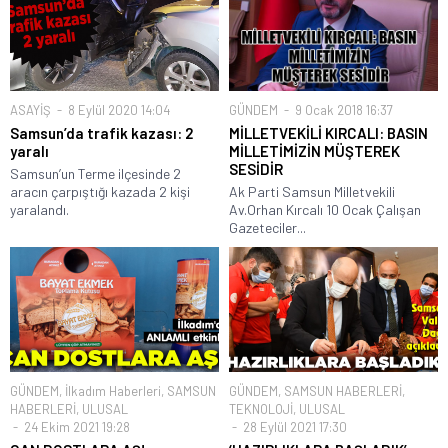
ASAYİŞ
8 Eylül 2020 14:04
GÜNDEM
9 Ocak 2018 16:37
Samsun’da trafik kazası: 2
MİLLETVEKİLİ KIRCALI: BASIN
yaralı
MİLLETİMİZİN MÜŞTEREK
SESİDİR
Samsun’un Terme ilçesinde 2
aracın çarpıştığı kazada 2 kişi
Ak Parti Samsun Milletvekili
yaralandı.
Av.Orhan Kırcalı 10 Ocak Çalışan
Gazeteciler...
GÜNDEM
,
İlkadım Haberleri
,
SAMSUN
GÜNDEM
,
SAMSUN HABERLERİ
,
HABERLERİ
,
ULUSAL
TEKNOLOJİ
,
ULUSAL
24 Ekim 2021 19:28
28 Eylül 2021 17:30