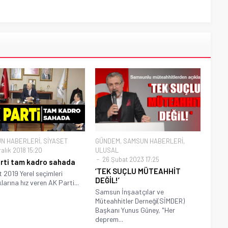
N HABERLERİ
,
SİYASET
GÜNDEM
,
SAMSUN HABERLERİ
,
alık 2018 15:20
ULUSAL
26 Şubat 2023 17:25
rti tam kadro sahada
‘TEK SUÇLU MÜTEAHHİT
t 2019 Yerel seçimleri
DEĞİL!’
klarına hız veren AK Parti...
Samsun İnşaatçılar ve
Müteahhitler Derneği(SİMDER)
Başkanı Yunus Güney, "Her
deprem...