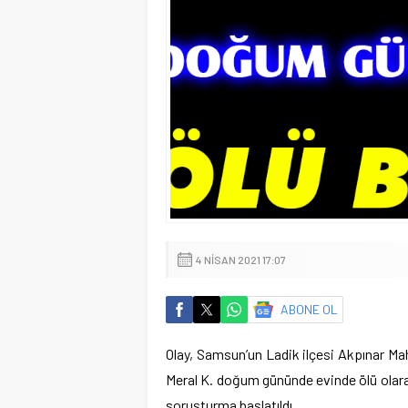
4 NISAN 2021 17:07
ABONE OL
Olay, Samsun’un Ladik ilçesi Akpınar Mah
Meral K. doğum gününde evinde ölü olarak
soruşturma başlatıldı.