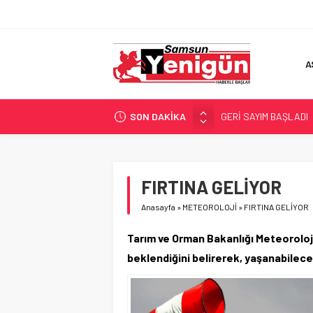
A
SON DAKİKA
GERİ SAYIM BAŞLADI
SAMSUNSPOR’DA HEDE
‘BAFRA’YA YATIRIM YAP
İŞTE FINDIK FİYATI!
FIRTINA GELİYOR
YÖNETİCİ SEÇERKEN
Anasayfa
»
METEOROLOJİ
»
FIRTINA GELİYOR
Tarım ve Orman Bakanlığı Meteoroloji
beklendiğini belirerek, yaşanabilece