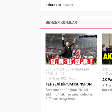
ETİKETLER:
manset
BENZER KONULAR
GÜNDEM
,
SAMSUN HABERLERİ
,
SAMSU
SPOR
,
ULUSAL
13 Ar
4 Mayıs 2026 15:59
AK Pa
YEPYENİ BİR SAMSUNSPOR!
31 Mar
Samsunspor Başkanı Yüksel
hazırlı
Yıldırım, “Takımın yarısı gidebilir.
6-7 oyuncu ayrılırsa...