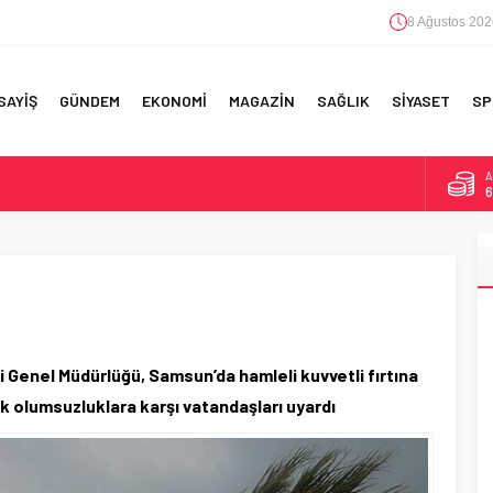
8 Ağustos 202
SAYİŞ
GÜNDEM
EKONOMİ
MAGAZİN
SAĞLIK
SİYASET
SP
A
6
F 5’İNCİLİK!
B
1
IN!’
D
4
 YAPILAN EN BÜYÜK HATALAR
E
5
 Genel Müdürlüğü, Samsun’da hamleli kuvvetli fırtına
k olumsuzluklara karşı vatandaşları uyardı