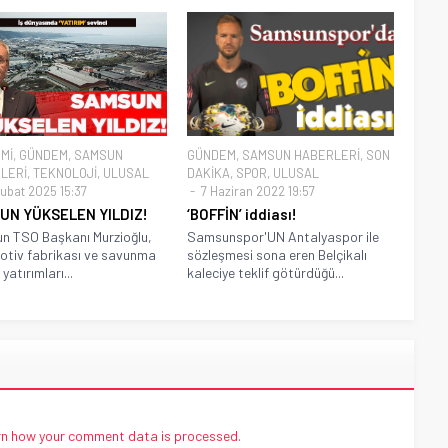
Mİ
,
GÜNDEM
,
SAMSUN
GÜNDEM
,
SAMSUN HABERLERİ
,
SON
LERİ
,
TEKNOLOJİ
,
ULUSAL
DAKİKA
,
SPOR
,
ULUSAL
ubat 2025 15:37
7 Haziran 2022 19:57
UN YÜKSELEN YILDIZ!
‘BOFFİN’ iddiası!
n TSO Başkanı Murzioğlu,
Samsunspor'UN Antalyaspor ile
tiv fabrikası ve savunma
sözleşmesi sona eren Belçikalı
yatırımları...
kaleciye teklif götürdüğü...
n how your comment data is processed.