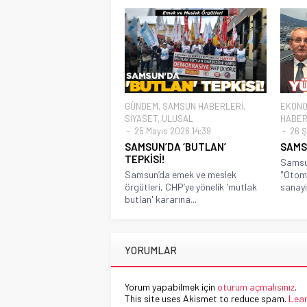
GÜNDEM
,
SAMSUN HABERLERİ
,
EKONO
SİYASET
,
ULUSAL
HABER
25 Mayıs 2026 14:39
26 Ş
SAMSUN’DA ‘BUTLAN’
SAMS
TEPKİSİ!
Samsu
Samsun’da emek ve meslek
"Otomo
örgütleri, CHP’ye yönelik 'mutlak
sanayi 
butlan' kararına...
YORUMLAR
Yorum yapabilmek için
oturum açmalısınız
.
This site uses Akismet to reduce spam.
Lear