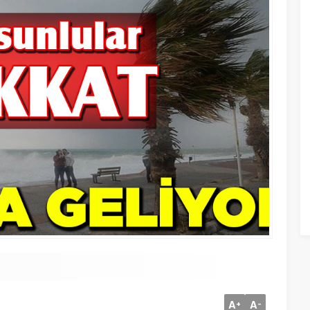
A
A
+
-