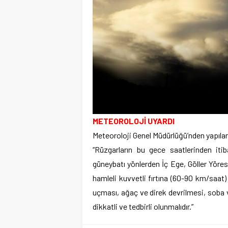
METEOROLOJİ UYARDI
Meteoroloji Genel Müdürlüğü’nden yapılan u
“Rüzgarların bu gece saatlerinden iti
güneybatı yönlerden İç Ege, Göller Yöresi
hamleli kuvvetli fırtına (60-90 km/saat
uçması, ağaç ve direk devrilmesi, soba 
dikkatli ve tedbirli olunmalıdır.”