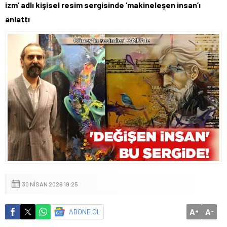
izm’ adlı kişisel resim sergisinde ‘makineleşen insan’ı
anlattı
30 NISAN 2026 19:25
A
A
ABONE OL
+
-