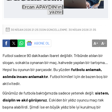
30 NISAN 2026 21:25 | SON GÜNCELLENME: 30 NISAN 2026 21:35
A
A
ABONE OL
+
-
Futbol sadece 90 dakikadan ibaret değildir. Tribünde atılan bir
slogan, sokakta oynanan bir maç, kahvede yapılan bir tartışma…
Hepsi bu oyunun bir parçasıdır. Bu yüzden
futbolu anlamak,
aslında insanı anlamaktır
. Futbol kimileri için de bazen boş bir
aktivitedir.
Günümüz de futbola baktığımızda sadece yetenek değil;
sistem,
disiplin ve akıl görüyoruz
. Eskiden bir yıldız oyuncu maçı tek
başına alabilirdi. Şimdi ise en büyük yıldız bile iyi kurulmuş bir