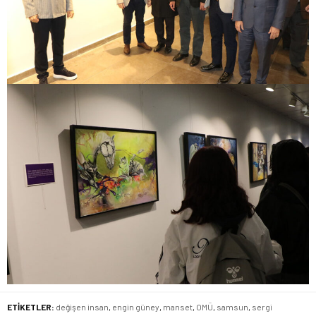
ETİKETLER:
değişen insan
,
engin güney
,
manset
,
OMÜ
,
samsun
,
sergi