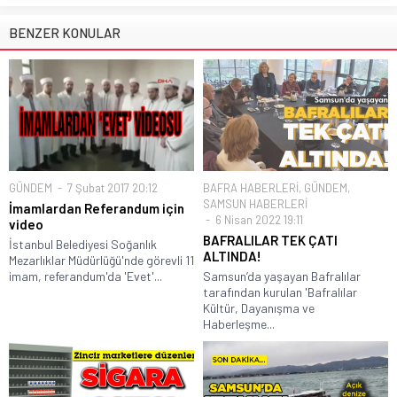
BENZER KONULAR
GÜNDEM
7 Şubat 2017 20:12
BAFRA HABERLERİ
,
GÜNDEM
,
SAMSUN HABERLERİ
İmamlardan Referandum için
6 Nisan 2022 19:11
video
BAFRALILAR TEK ÇATI
İstanbul Belediyesi Soğanlık
ALTINDA!
Mezarlıklar Müdürlüğü'nde görevli 11
imam, referandum'da 'Evet'...
Samsun’da yaşayan Bafralılar
tarafından kurulan 'Bafralılar
Kültür, Dayanışma ve
Haberleşme...