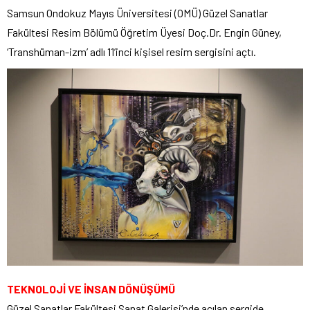
Samsun Ondokuz Mayıs Üniversitesi (OMÜ) Güzel Sanatlar
Fakültesi Resim Bölümü Öğretim Üyesi Doç.Dr. Engin Güney,
‘Transhüman-izm’ adlı 11’inci kişisel resim sergisini açtı.
TEKNOLOJİ VE İNSAN DÖNÜŞÜMÜ
Güzel Sanatlar Fakültesi Sanat Galerisi’nde açılan sergide,