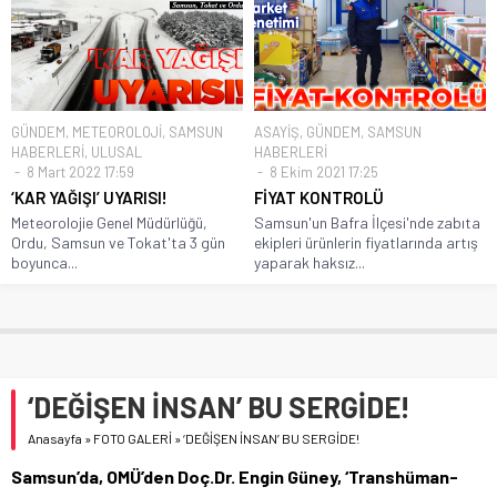
GÜNDEM
,
METEOROLOJİ
,
SAMSUN
ASAYİŞ
,
GÜNDEM
,
SAMSUN
HABERLERİ
,
ULUSAL
HABERLERİ
8 Mart 2022 17:59
8 Ekim 2021 17:25
‘KAR YAĞIŞI’ UYARISI!
FİYAT KONTROLÜ
Meteorolojie Genel Müdürlüğü,
Samsun'un Bafra İlçesi'nde zabıta
Ordu, Samsun ve Tokat'ta 3 gün
ekipleri ürünlerin fiyatlarında artış
boyunca...
yaparak haksız...
‘DEĞİŞEN İNSAN’ BU SERGİDE!
Anasayfa
»
FOTO GALERİ
»
‘DEĞİŞEN İNSAN’ BU SERGİDE!
Samsun’da, OMÜ’den Doç.Dr. Engin Güney, ‘Transhüman-