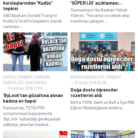
kuruluşlarından “Kudüs”
‘SÜPER LİG’ açıklaması…
tepkisi
Samsunspor'da Başkan Yüksel
ABD Başkanı Donald Trump'ın
Yıldırım, "Hocamız ve teknik ekip
Kudüs'ü İsrail'in başkenti olarak
inanılmaz çalışıyor....
tanıması ...
ASAYİŞ
,
GÜNDEM
,
SAMSUN
BAFRA HABERLERİ
,
GÜNDEM
HABERLERİ
,
SON DAKİKA
17 Ocak 2018 16:28
11 Haziran 2018 17:30
Doğa dostu öğrenciler
‘ByLock’tan gözaltına alınan
rozetlerini aldı
kadına ev hapsi
Bafra TEMA Vakfı ve Bafra İlçe Milli
Samsun'da, FETÖ/PDY
Eğitim Müdürlüğünün birlikte...
soruşturması kapsamında
'ByLock' kullandığı gerekçesiyle
adliyeye çıkarılan kadına...