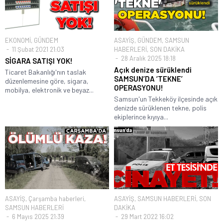
EKONOMİ
,
GÜNDEM
ASAYİŞ
,
GÜNDEM
,
SAMSUN
11 Şubat 2021 21:03
HABERLERİ
,
SON DAKİKA
28 Aralık 2025 18:18
SİGARA SATIŞI YOK!
Açık denize sürüklendi
Ticaret Bakanlığı'nın taslak
SAMSUN’DA ‘TEKNE’
düzenlemesine göre, sigara,
OPERASYONU!
mobilya, elektronik ve beyaz...
Samsun'un Tekkeköy ilçesinde açık
denizde sürüklenen tekne, polis
ekiplerince kıyıya...
ASAYİŞ
,
Çarşamba haberleri
,
ASAYİŞ
,
SAMSUN HABERLERİ
,
SON
SAMSUN HABERLERİ
DAKİKA
6 Mayıs 2025 21:39
29 Mart 2022 16:02