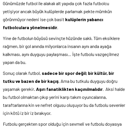
Günümüzde futbol ile alakalı alt yapıda çok fazla futbolcu
yetişiyor ancak büyük kulüplerde parlamak pekte mümkün
görünmüyor nedeni ise çok basit
kulüplerin yabancı
futbolculara yönelmesidir
.
Yine de futbolun büyüsü sevinçte hüzünde saklı. Tüm eksiklere
rağmen, bir gol anında milyonlarca insanın aynı anda ayağa
kalkması, aynı duyguyu paylaşması… İşte futbolu vazgeçilmez
yapan da bu.
Sonuç olarak futbol,
sadece bir spor değil; bir kültür, bir
tutku ve bazen de bir kaçış
. Ama bu tutkulu duyguyu doğru
yaşamak gerekir
. Aşırı fanatiklikten kaçınılmalıdır
. Aksi halde
bu futbol olmaktan çıkıp yerini karşı takım oyuncalarına,
taraftarlarına kin ve nefret olgusu oluşuyor bu da futbolu sevenler
için kötü iz bir iz bırakıyor.
Futbolu gerçekten spor olduğu için sevmeli ve futbolu doyasıya