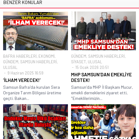
BENZER KONULAR
BAFRA HABERLERİ
,
EKONOMİ
,
GÜNDEM
,
SAMSUN HABERLERİ
,
GÜNDEM
,
SAMSUN HABERLERİ
,
SİYASET
,
ULUSAL
ULUSAL
15 Ocak 2026 20:51
9 Haziran 2025 16:59
MHP SAMSUN’DAN EMEKLİYE
‘İLHAM VERECEK!’
DESTEK!
Samsun Bafra'da kurulan Sera
Samsun'da MHP İl Başkanı Mucur,
Organize Tarım Bölgesi üretime
emekli derneklerini ziyaret etti,
geçti. Bakan...
"Emeklilerimizin...