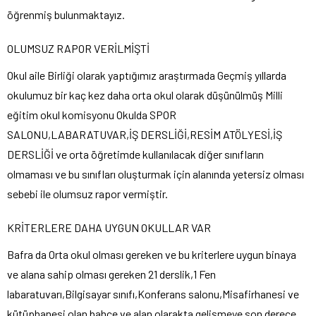
öğrenmiş bulunmaktayız.
OLUMSUZ RAPOR VERİLMİŞTİ
Okul aile Birliği olarak yaptığımız araştırmada Geçmiş yıllarda
okulumuz bir kaç kez daha orta okul olarak düşünülmüş Milli
eğitim okul komisyonu Okulda SPOR
SALONU,LABARATUVAR,İŞ DERSLİĞİ,RESİM ATÖLYESİ,İŞ
DERSLİĞİ ve orta öğretimde kullanılacak diğer sınıfların
olmaması ve bu sınıfları oluşturmak için alanında yetersiz olması
sebebi ile olumsuz rapor vermiştir.
KRİTERLERE DAHA UYGUN OKULLAR VAR
Bafra da Orta okul olması gereken ve bu kriterlere uygun binaya
ve alana sahip olması gereken 21 derslik,1 Fen
labaratuvarı,Bilgisayar sınıfı,Konferans salonu,Misafirhanesi ve
kütüphanesi olan bahce ve alan olarakta gelişmeye son derece