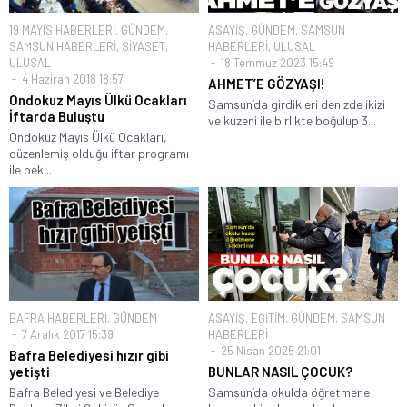
19 MAYIS HABERLERİ
,
GÜNDEM
,
ASAYİŞ
,
GÜNDEM
,
SAMSUN
SAMSUN HABERLERİ
,
SİYASET
,
HABERLERİ
,
ULUSAL
ULUSAL
18 Temmuz 2023 15:49
4 Haziran 2018 18:57
AHMET’E GÖZYAŞI!
Ondokuz Mayıs Ülkü Ocakları
Samsun’da girdikleri denizde ikizi
İftarda Buluştu
ve kuzeni ile birlikte boğulup 3...
Ondokuz Mayıs Ülkü Ocakları,
düzenlemiş olduğu iftar programı
ile pek...
BAFRA HABERLERİ
,
GÜNDEM
ASAYİŞ
,
EĞİTİM
,
GÜNDEM
,
SAMSUN
7 Aralık 2017 15:39
HABERLERİ
25 Nisan 2025 21:01
Bafra Belediyesi hızır gibi
yetişti
BUNLAR NASIL ÇOCUK?
Bafra Belediyesi ve Belediye
Samsun’da okulda öğretmene