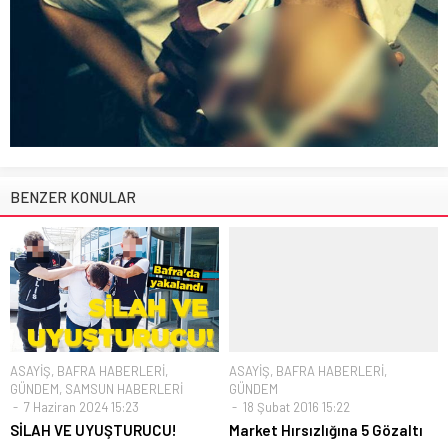
BENZER KONULAR
ASAYİŞ
,
BAFRA HABERLERİ
,
ASAYİŞ
,
BAFRA HABERLERİ
,
GÜNDEM
,
SAMSUN HABERLERİ
GÜNDEM
7 Haziran 2024 15:23
18 Şubat 2016 15:22
SİLAH VE UYUŞTURUCU!
Market Hırsızlığına 5 Gözaltı