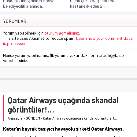
Başkanı Zihni Şahin’in Sosyal
bıçak çekip darp ederek
Belediyecilik alanında...
hastanelik eden 2...
YORUMLAR
Yorum yapabilmek için
oturum açmalısınız
.
This site uses Akismet to reduce spam.
Learn how your comment data
is processed.
Henüz yorum yapılmamış. İlk yorumu yukarıdaki form aracılığıyla siz
yapabilirsiniz.
Qatar Airways uçağında skandal
görüntüler!…
Anasayfa
»
GÜNDEM
»
Qatar Airways uçağında skandal görüntüler!…
Katar’ın bayrak taşıyıcı havayolu şirketi Qatar Airways,