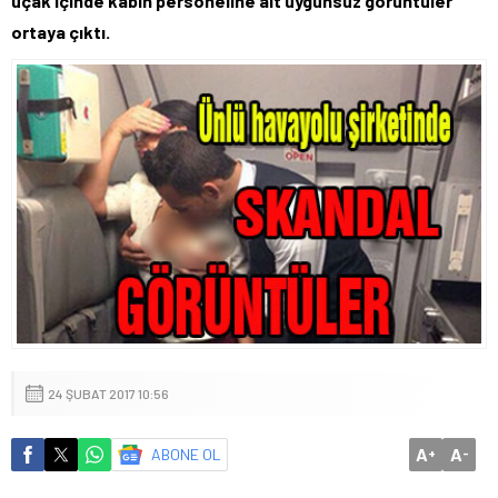
uçak içinde kabin personeline ait uygunsuz görüntüler
ortaya çıktı.
24 ŞUBAT 2017 10:56
A
A
ABONE OL
+
-