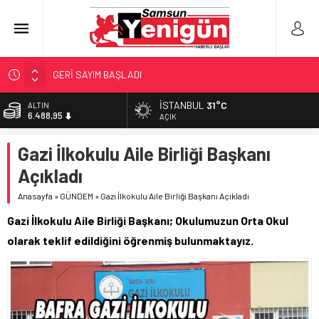
GERİ SAYIM BAŞLADI
SAMSUNSPOR’DA HEDEF 5’İNCİLİK!
İSTANBUL
31°C
ALTIN
6.488,95
‘BAFRA’YA YATIRIM YAPIN!’
AÇIK
İŞTE FINDIK FİYATI!
BİST
Gazi İlkokulu Aile Birliği Başkanı
13.798,82
YÖNETİCİ SEÇERKEN YAPILAN EN BÜYÜK HATALAR
Açıkladı
DOLAR
47,5939
Anasayfa
»
GÜNDEM
»
Gazi İlkokulu Aile Birliği Başkanı Açıkladı
EURO
Gazi İlkokulu Aile Birliği Başkanı; Okulumuzun Orta Okul
54,9646
olarak teklif edildiğini öğrenmiş bulunmaktayız.