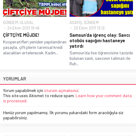
GÜNDEM
,
ULUSAL
ASAYİŞ
,
GÜNDEM
24 Ekim 2021 19:46
23 Ekim 2017 13:12
ÇİFTÇİYE MÜJDE!
Samsun’da iğrenç olay: Savcı
otobüs sapığını hastaneye
Kooperatifleri yeniden yapılandıran
yatırdı
yasayla, çiftçilerin tarımsal kredi
alacakları ertelenecek. Kadın...
Samsun'da lise öğrencisine tacizde
bulunan zanlı, savcının talimatı ile
Ruh...
YORUMLAR
Yorum yapabilmek için
oturum açmalısınız
.
This site uses Akismet to reduce spam.
Learn how your comment data
is processed.
Henüz yorum yapılmamış. İlk yorumu yukarıdaki form aracılığıyla siz
yapabilirsiniz.