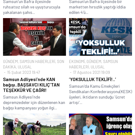
Samsun'un Bafra ilçesinde
Samsun’un Bafra ilçesinde bir
ruhsatsız silah ve uyuşturucuyla
marketten hırsızlık yaptığı iddia
yakalanan şahıs...
edilen 4’ü...
GÜNDEM
,
SAMSUN HABERLERİ
,
SON
EKONOMİ
,
GÜNDEM
,
SAMSUN
DAKİKA
,
ULUSAL
HABERLERİ
,
ULUSAL
15 Şubat 2023 19:47
17 Ağustos 2021 19:09
Samsun Adliyesi’nde KAN
‘YOKSULLUK TEKLİFİ!..’
bağışı..BAŞSAVCI KILIÇ’TAN
Samsun'da Kamu Emekçileri
TEŞEKKÜR VE ÇAĞRI!
Sendikaları Konfederasyonu(KESK)
Samsun Adliyesi'nde
üyeleri, iktidarın sunduğu 'ücret
depremzedeler için düzenlenen kan
artışı'...
bağışı kampanyası yoğun ilgi...