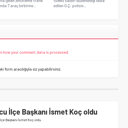
a gelen zincirleme trafik
tüfekli saldırı düzenlediği iddia
nda 7 araç birbirine...
edilen G.Ç, polisin...
n how your comment data is processed.
 form aracılığıyla siz yapabilirsiniz.
ucu İlçe Başkanı İsmet Koç oldu
 İlçe Başkanı İsmet Koç oldu