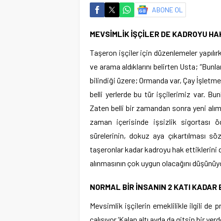
ABONE OL
MEVSİMLİK İŞÇİLER DE KADROYU HA
Taşeron işçiler için düzenlemeler yapıl
ve arama aldıklarını belirten Usta; “Bunla
bilindiği üzere; Ormanda var, Çay İşletm
belli yerlerde bu tür işçilerimiz var. Bun
Zaten belli bir zamandan sonra yeni alım ya
zaman içerisinde işsizlik sigortası 
sürelerinin, dokuz aya çıkartılması s
taşeronlar kadar kadroyu hak ettiklerin
alınmasının çok uygun olacağını düşünüy
NORMAL BİR İNSANIN 2 KATI KADAR 
Mevsimlik işçilerin emeklilikle ilgili de
çalışıyor ‘Kalan altı ayda da gitsin bir ye