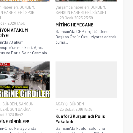
 Haberleri
,
GÜNDEM
,
Çarşamba haberleri
,
GÜNDEM
,
N HABERLERİ
,
SPOR
,
SAMSUN HABERLERİ
,
SİYASET
L
29 Ocak 2025 23:39
cak 2026 17:50
MİTİNG HEYECANI!
İYON ATAKUM
Samsun'da CHP örgütü, Genel
DİYE!
Başkan Özgür Özel'i ziyaret ederek
n'da Atakum
cuma...
yespor'un minikleri, Ajax,
us ve Paris Saint Germain...
Ş
,
GÜNDEM
,
SAMSUN
ASAYİŞ
,
GÜNDEM
LERİ
,
SON DAKİKA
23 Şubat 2016 15:36
bat 2023 15:42
Kuaförü Kurşunladı Polis
RİNE GİRDİLER!
Yakaladı
n-Ordu karayolunda
Samsun'da kuaför salonuna