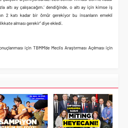
zla altı ay çalışacağım.’ dendiğinde, o altı ay için kimse iş
anın 2 katı kadar bir ömür gerekiyor bu insanların emekli
dikkate alması gerekir” diye ekledi.
onuçlanması için TBMM’de Meclis Araştırması Açılması için