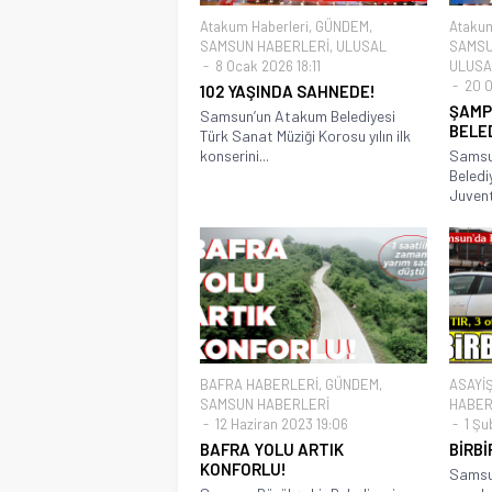
Atakum Haberleri
,
GÜNDEM
,
Atakum
SAMSUN HABERLERİ
,
ULUSAL
SAMSU
8 Ocak 2026 18:11
ULUSA
20 O
102 YAŞINDA SAHNEDE!
ŞAMP
Samsun’un Atakum Belediyesi
BELE
Türk Sanat Müziği Korosu yılın ilk
konserini...
Samsu
Beledi
Juvent
BAFRA HABERLERİ
,
GÜNDEM
,
ASAYİ
SAMSUN HABERLERİ
HABER
12 Haziran 2023 19:06
1 Şu
BAFRA YOLU ARTIK
BİRBİ
KONFORLU!
Samsu