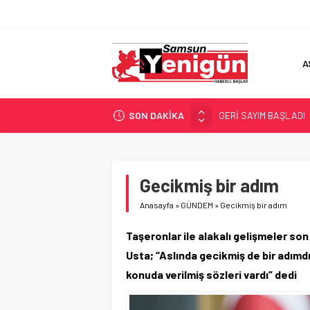
A
SON DAKİKA
GERİ SAYIM BAŞLADI
SAMSUNSPOR’DA HEDE
‘BAFRA’YA YATIRIM YAP
İŞTE FINDIK FİYATI!
Gecikmiş bir adım
YÖNETİCİ SEÇERKEN
Anasayfa
»
GÜNDEM
»
Gecikmiş bir adım
Taşeronlar ile alakalı gelişmeler so
Usta; “Aslında gecikmiş de bir adımd
konuda verilmiş sözleri vardı” dedi