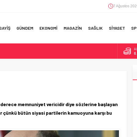
7 Ağustos 202
SAYİŞ
GÜNDEM
EKONOMİ
MAGAZİN
SAĞLIK
SİYASET
SP
B
1
F 5’İNCİLİK!
D
4
IN!’
E
5
 YAPILAN EN BÜYÜK HATALAR
A
6
n derece memnuniyet vericidir diye sözlerine başlayan
ır çünkü bütün siyasi partilerin kamuoyuna karşı bu