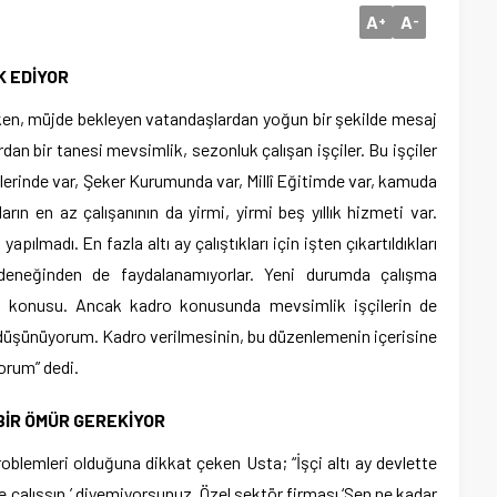
A
A
+
-
K EDİYOR
ırken, müjde bekleyen vatandaşlardan yoğun bir şekilde mesaj
rdan bir tanesi mevsimlik, sezonluk çalışan işçiler. Bu işçiler
elerinde var, Şeker Kurumunda var, Millî Eğitimde var, kamuda
ların en az çalışanının da yirmi, yirmi beş yıllık hizmeti var.
pılmadı. En fazla altı ay çalıştıkları için işten çıkartıldıkları
ödeneğinden de faydalanamıyorlar. Yeni durumda çalışma
öz konusu. Ancak kadro konusunda mevsimlik işçilerin de
i düşünüyorum. Kadro verilmesinin, bu düzenlemenin içerisine
orum” dedi.
BİR ÖMÜR GEREKİYOR
 problemleri olduğuna dikkat çeken Usta; “İşçi altı ay devlette
rde çalışsın.’ diyemiyorsunuz. Özel sektör firması ‘Sen ne kadar