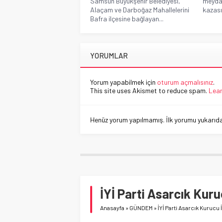
Samsun Büyükşehir Belediyesi,
meydan
Alaçam ve Darboğaz Mahallelerini
kazası
Bafra ilçesine bağlayan...
YORUMLAR
Yorum yapabilmek için
oturum açmalısınız
.
This site uses Akismet to reduce spam.
Lear
Henüz yorum yapılmamış. İlk yorumu yukarıdaki
İYİ Parti Asarcık Kur
Anasayfa
»
GÜNDEM
»
İYİ Parti Asarcık Kurucu