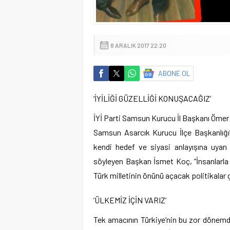
8 ARALIK 2017 22:20
ABONE OL
‘İYİLİĞİ GÜZELLİĞİ KONUŞACAĞIZ’
İYİ Parti Samsun Kurucu İl Başkanı Ömer S
Samsun Asarcık Kurucu İlçe Başkanlığı’
kendi hedef ve siyasi anlayışına uyan
söyleyen Başkan İsmet Koç, “İnsanlarla 
Türk milletinin önünü açacak politikalar g
‘ÜLKEMİZ İÇİN VARIZ’
Tek amacının Türkiye’nin bu zor dönemd