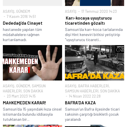
ASAYİŞ
,
GÜNDEM
ASAYİŞ
17 Temmuz 2020 14:23
7 Kasım 2016 14:51
Karı-kocaya uyuşturucu
Dededağ’da Cinayet
ticaretinden gözaltı
hastanede yapılan tüm
Samsun'da karı-koca tarlalarında
müdahalelere rağmen
dişi Hint keneviri bitkisi yetiştirip
kurtarılamadı.
"uyuşturucu ticareti...
ASAYİŞ
,
GÜNDEM
,
SAMSUN
ASAYİŞ
,
BAFRA HABERLERİ
,
HABERLERİ
,
SON DAKİKA
SAMSUN HABERLERİ
,
SON DAKİKA
23 Mart 2023 14:15
14 Nisan 2022 22:28
MAHKEMEDEN KARAR!
BAFRA’DA KAZA
Samsun'da 15 yaşındaki kıza cinsel
Samsun'un Bafra ilçesinde ticari
istismarda bulundu iddiasıyla
taksinin çarptığı bisikletli çocuk
tutuklanan bir...
yaralandı