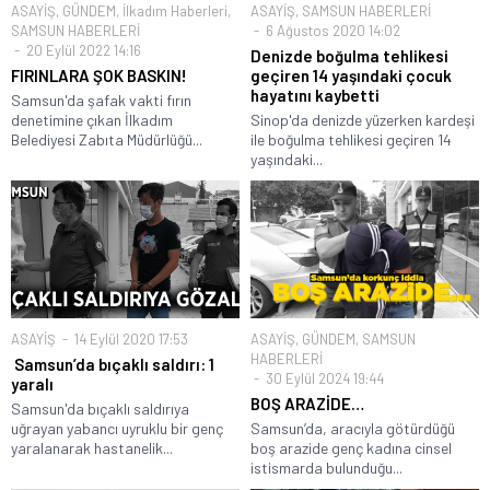
ASAYİŞ
,
GÜNDEM
,
İlkadım Haberleri
,
ASAYİŞ
,
SAMSUN HABERLERİ
SAMSUN HABERLERİ
6 Ağustos 2020 14:02
20 Eylül 2022 14:16
Denizde boğulma tehlikesi
FIRINLARA ŞOK BASKIN!
geçiren 14 yaşındaki çocuk
hayatını kaybetti
Samsun'da şafak vakti fırın
denetimine çıkan İlkadım
Sinop'da denizde yüzerken kardeşi
Belediyesi Zabıta Müdürlüğü...
ile boğulma tehlikesi geçiren 14
yaşındaki...
ASAYİŞ
14 Eylül 2020 17:53
ASAYİŞ
,
GÜNDEM
,
SAMSUN
HABERLERİ
Samsun’da bıçaklı saldırı: 1
30 Eylül 2024 19:44
yaralı
BOŞ ARAZİDE…
Samsun'da bıçaklı saldırıya
uğrayan yabancı uyruklu bir genç
Samsun’da, aracıyla götürdüğü
yaralanarak hastanelik...
boş arazide genç kadına cinsel
istismarda bulunduğu...