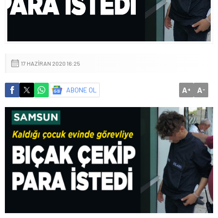
17 HAZIRAN 2020 16:25
A
A
ABONE OL
+
-