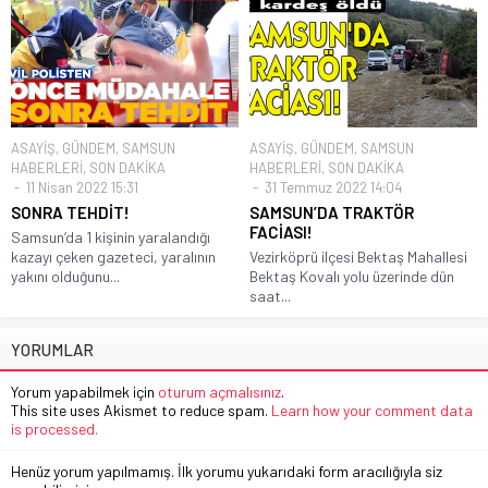
ASAYİŞ
,
GÜNDEM
,
SAMSUN
ASAYİŞ
,
GÜNDEM
,
SAMSUN
HABERLERİ
,
SON DAKİKA
HABERLERİ
,
SON DAKİKA
11 Nisan 2022 15:31
31 Temmuz 2022 14:04
SONRA TEHDİT!
SAMSUN’DA TRAKTÖR
FACİASI!
Samsun’da 1 kişinin yaralandığı
kazayı çeken gazeteci, yaralının
Vezirköprü ilçesi Bektaş Mahallesi
yakını olduğunu...
Bektaş Kovalı yolu üzerinde dün
saat...
YORUMLAR
Yorum yapabilmek için
oturum açmalısınız
.
This site uses Akismet to reduce spam.
Learn how your comment data
is processed.
Henüz yorum yapılmamış. İlk yorumu yukarıdaki form aracılığıyla siz