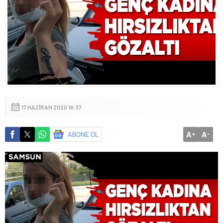
17 HAZIRAN 2020 16:37
A
A
ABONE OL
+
-