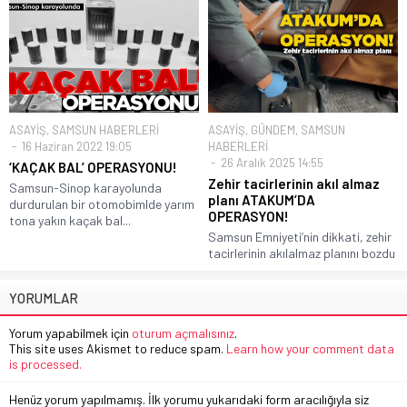
ASAYİŞ
,
SAMSUN HABERLERİ
ASAYİŞ
,
GÜNDEM
,
SAMSUN
16 Haziran 2022 19:05
HABERLERİ
26 Aralık 2025 14:55
‘KAÇAK BAL’ OPERASYONU!
Zehir tacirlerinin akıl almaz
Samsun-Sinop karayolunda
planı ATAKUM’DA
durdurulan bir otomobimlde yarım
OPERASYON!
tona yakın kaçak bal...
Samsun Emniyeti’nin dikkati, zehir
tacirlerinin akılalmaz planını bozdu
YORUMLAR
Yorum yapabilmek için
oturum açmalısınız
.
This site uses Akismet to reduce spam.
Learn how your comment data
is processed.
Henüz yorum yapılmamış. İlk yorumu yukarıdaki form aracılığıyla siz