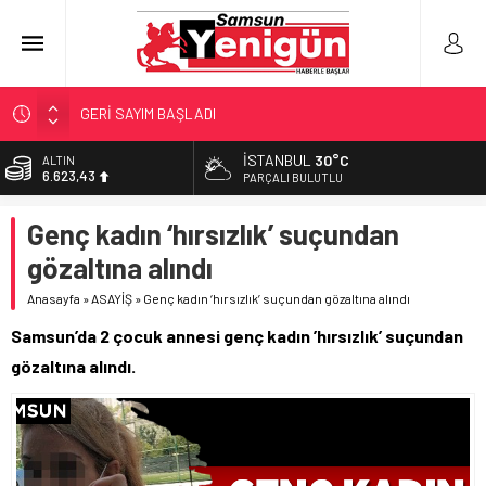
GERİ SAYIM BAŞLADI
SAMSUNSPOR’DA HEDEF 5’İNCİLİK!
İSTANBUL
30°C
ALTIN
6.623,43
‘BAFRA’YA YATIRIM YAPIN!’
PARÇALI BULUTLU
İŞTE FINDIK FİYATI!
BİST
Genç kadın ‘hırsızlık’ suçundan
13.785,25
YÖNETİCİ SEÇERKEN YAPILAN EN BÜYÜK HATALAR
gözaltına alındı
DOLAR
47,7048
Anasayfa
»
ASAYİŞ
»
Genç kadın ‘hırsızlık’ suçundan gözaltına alındı
EURO
Samsun’da 2 çocuk annesi genç kadın ’hırsızlık’ suçundan
55,0748
gözaltına alındı.