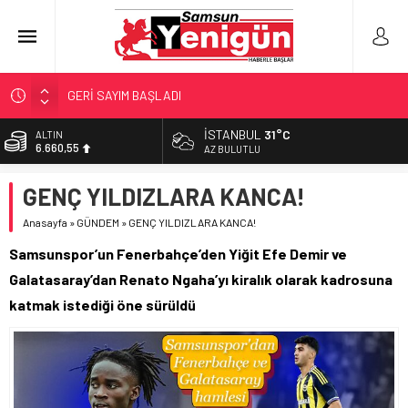
GERİ SAYIM BAŞLADI
SAMSUNSPOR’DA HEDEF 5’İNCİLİK!
İSTANBUL
31°C
ALTIN
6.660,55
‘BAFRA’YA YATIRIM YAPIN!’
AZ BULUTLU
İŞTE FINDIK FİYATI!
BİST
GENÇ YILDIZLARA KANCA!
13.779,39
YÖNETİCİ SEÇERKEN YAPILAN EN BÜYÜK HATALAR
Anasayfa
»
GÜNDEM
»
GENÇ YILDIZLARA KANCA!
DOLAR
47,7111
Samsunspor’un Fenerbahçe’den Yiğit Efe Demir ve
EURO
Galatasaray’dan Renato Ngaha’yı kiralık olarak kadrosuna
55,1881
katmak istediği öne sürüldü