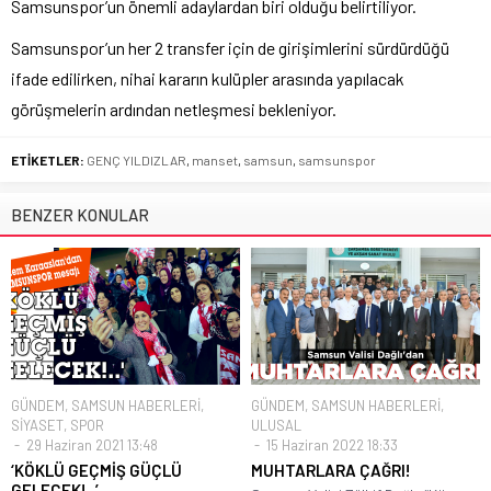
Samsunspor’un önemli adaylardan biri olduğu belirtiliyor.
Samsunspor’un her 2 transfer için de girişimlerini sürdürdüğü
ifade edilirken, nihai kararın kulüpler arasında yapılacak
görüşmelerin ardından netleşmesi bekleniyor.
ETİKETLER:
GENÇ YILDIZLAR
,
manset
,
samsun
,
samsunspor
BENZER KONULAR
GÜNDEM
,
SAMSUN HABERLERİ
,
GÜNDEM
,
SAMSUN HABERLERİ
,
SİYASET
,
SPOR
ULUSAL
29 Haziran 2021 13:48
15 Haziran 2022 18:33
‘KÖKLÜ GEÇMİŞ GÜÇLÜ
MUHTARLARA ÇAĞRI!
GELECEK!..’