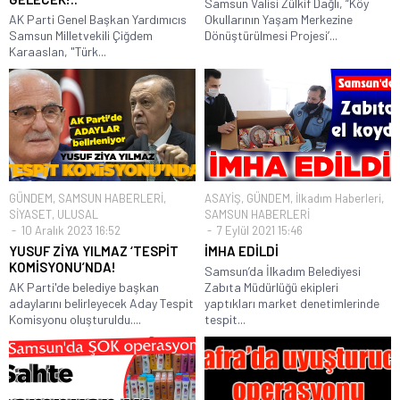
Samsun Valisi Zülkif Dağlı, “Köy
AK Parti Genel Başkan Yardımıcıs
Okullarının Yaşam Merkezine
Samsun Milletvekili Çiğdem
Dönüştürülmesi Projesi’...
Karaaslan, "Türk...
GÜNDEM
,
SAMSUN HABERLERİ
,
ASAYİŞ
,
GÜNDEM
,
İlkadım Haberleri
,
SİYASET
,
ULUSAL
SAMSUN HABERLERİ
10 Aralık 2023 16:52
7 Eylül 2021 15:46
YUSUF ZİYA YILMAZ ‘TESPİT
İMHA EDİLDİ
KOMİSYONU’NDA!
Samsun’da İlkadım Belediyesi
AK Parti'de belediye başkan
Zabıta Müdürlüğü ekipleri
adaylarını belirleyecek Aday Tespit
yaptıkları market denetimlerinde
Komisyonu oluşturuldu....
tespit...