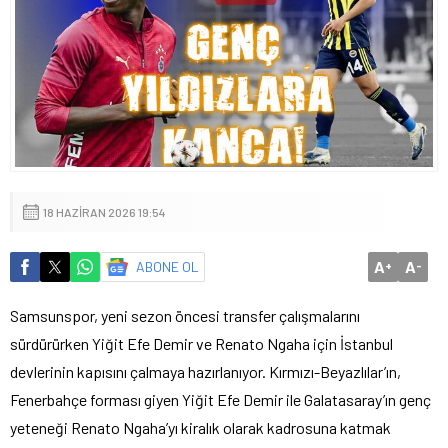
18 HAZIRAN 2026 19:54
A
A
ABONE OL
+
-
Samsunspor, yeni sezon öncesi transfer çalışmalarını
sürdürürken Yiğit Efe Demir ve Renato Ngaha için İstanbul
devlerinin kapısını çalmaya hazırlanıyor. Kırmızı-Beyazlılar’ın,
Fenerbahçe forması giyen Yiğit Efe Demir ile Galatasaray’ın genç
yeteneği Renato Ngaha’yı kiralık olarak kadrosuna katmak