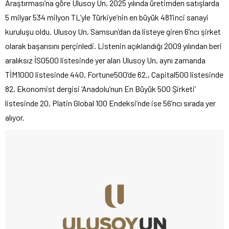
Araştırması’na göre Ulusoy Un, 2025 yılında üretimden satışlarda
5 milyar 534 milyon TL’yle Türkiye’nin en büyük 481’inci sanayi
kuruluşu oldu. Ulusoy Un, Samsun’dan da listeye giren 6’ncı şirket
olarak başarısını perçinledi. Listenin açıklandığı 2009 yılından beri
aralıksız İSO500 listesinde yer alan Ulusoy Un, aynı zamanda
TİM1000 listesinde 440, Fortune500’de 62., Capital500 listesinde
82, Ekonomist dergisi ‘Anadolu’nun En Büyük 500 Şirketi’
listesinde 20, Platin Global 100 Endeksi’nde ise 56’ncı sırada yer
alıyor.