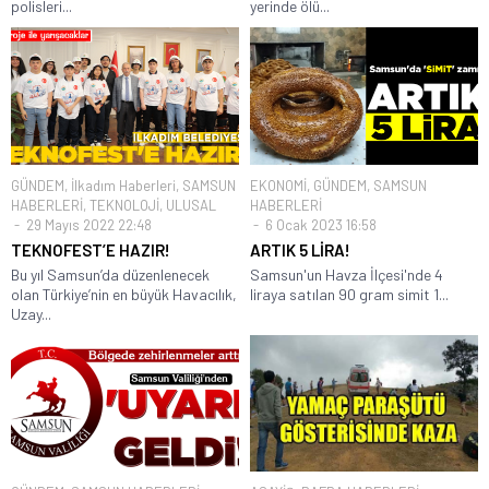
polisleri...
yerinde ölü...
GÜNDEM
,
İlkadım Haberleri
,
SAMSUN
EKONOMİ
,
GÜNDEM
,
SAMSUN
HABERLERİ
,
TEKNOLOJİ
,
ULUSAL
HABERLERİ
29 Mayıs 2022 22:48
6 Ocak 2023 16:58
TEKNOFEST’E HAZIR!
ARTIK 5 LİRA!
Bu yıl Samsun’da düzenlenecek
Samsun'un Havza İlçesi'nde 4
olan Türkiye’nin en büyük Havacılık,
liraya satılan 90 gram simit 1...
Uzay...