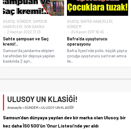
ASAYİŞ
,
GÜNDEM
,
SAMSUN
ASAYİŞ
,
BAFRA HABERLERİ
,
HABERLERİ
,
SON DAKİKA
GÜNDEM
2 Haziran 2022 17:23
24 Kasım 2017 16:45
Sahte şampuan ve Saç
Bafra’da uyuşturucu
kremi!..
operasyonu
Samsun'da jandarma ekipleri
Bafra İlçesi'nde polis, küçük yaşta
tarafından bir depoya yapılan
çocuğa uyuşturucu sattıran amca
baskında 2 ayrı...
ile...
ULUSOY UN KLASİĞİ!
Anasayfa
»
GÜNDEM
»
ULUSOY UN KLASİĞİ!
Samsun’dan dünyaya yayılan dev bir marka olan Ulusoy, bir
kez daha İSO 500’ün ‘Onur Listesi’nde yer aldı