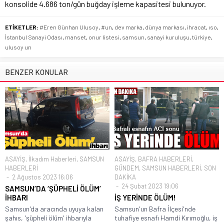
konsolide 4.686 ton/gün buğday işleme kapasitesi bulunuyor.
ETİKETLER:
#Eren Günhan Ulusoy
,
#un
,
dev marka
,
dünya markası
,
ihracat
,
ıso
,
İstanbul Sanayi Odası
,
manset
,
onur listesi
,
samsun
,
sanayi kuruluşu
,
türkiye
,
ulusoy un
BENZER KONULAR
ASAYİŞ
,
İlkadım Haberleri
,
SAMSUN
ASAYİŞ
,
BAFRA HABERLERİ
,
HABERLERİ
GÜNDEM
,
SAMSUN HABERLERİ
,
SON
2 Ağustos 2023 16:06
DAKİKA
24 Şubat 2023 19:06
SAMSUN’DA ‘ŞÜPHELİ ÖLÜM’
İHBARI
İŞ YERİNDE ÖLÜM!
Samsun'da aracında uyuya kalan
Samsun'un Bafra İlçesi'nde
şahıs, 'şüpheli ölüm' ihbarıyla
tuhafiye esnafı Hamdi Kırımoğlu, iş