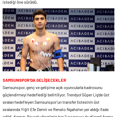
istediği öne sürüldü.
SAMSUNSPOR’DA GELİŞECEKLER
Samsunspor, genç ve gelişime açık oyuncularla kadrosunu
güçlendirmeyi hedeflediği belirtiliyor. Trendyol Süper Lig’de üst
sıraları hedefleyen Samsunspor’un transfer listesinin üst
sıralarında Yiğit Efe Demir ve Renato Ngaha’nın yer aldığı ifade
edildi. Kırmızı-Beyazlı yönetimin her 2 oyuncuyu da düzenli forma