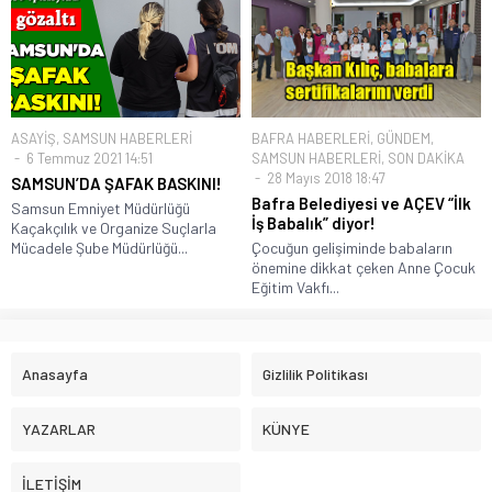
ASAYİŞ
,
SAMSUN HABERLERİ
BAFRA HABERLERİ
,
GÜNDEM
,
6 Temmuz 2021 14:51
SAMSUN HABERLERİ
,
SON DAKİKA
28 Mayıs 2018 18:47
SAMSUN’DA ŞAFAK BASKINI!
Bafra Belediyesi ve AÇEV “İlk
Samsun Emniyet Müdürlüğü
İş Babalık” diyor!
Kaçakçılık ve Organize Suçlarla
Mücadele Şube Müdürlüğü...
Çocuğun gelişiminde babaların
önemine dikkat çeken Anne Çocuk
Eğitim Vakfı...
Anasayfa
Gizlilik Politikası
YAZARLAR
KÜNYE
İLETİŞİM