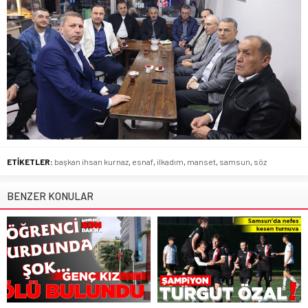
ETİKETLER:
başkan ihsan kurnaz
,
esnaf
,
ilkadım
,
manset
,
samsun
,
söz
BENZER KONULAR