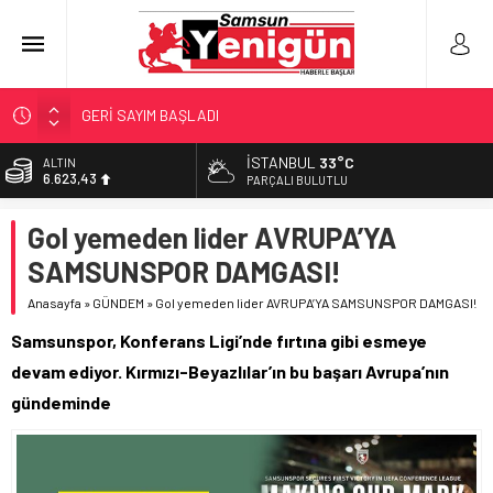
GERİ SAYIM BAŞLADI
SAMSUNSPOR’DA HEDEF 5’İNCİLİK!
İSTANBUL
33°C
BİST
13.785,25
‘BAFRA’YA YATIRIM YAPIN!’
PARÇALI BULUTLU
İŞTE FINDIK FİYATI!
DOLAR
Gol yemeden lider AVRUPA’YA
47,7048
YÖNETİCİ SEÇERKEN YAPILAN EN BÜYÜK HATALAR
SAMSUNSPOR DAMGASI!
EURO
55,0748
Anasayfa
»
GÜNDEM
»
Gol yemeden lider AVRUPA’YA SAMSUNSPOR DAMGASI!
ALTIN
Samsunspor, Konferans Ligi’nde fırtına gibi esmeye
6.623,43
devam ediyor. Kırmızı-Beyazlılar’ın bu başarı Avrupa’nın
gündeminde