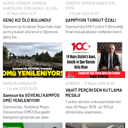
ASAYİŞ
,
GÜNDEM
,
SAMSUN
GÜNDEM
,
SAMSUN HABERLERİ
,
HABERLERİ
,
SON DAKİKA
,
ULUSAL
SPOR
22 Mart 2022 14:27
2 Ocak 2024 14:29
GENÇ KIZ ÖLÜ BULUNDU!
ŞAMPİYON TURGUT ÖZAL!
Samsun'un Atakum İlçesi'nde özel
Samsun'da KYK Futbol İl Birinciliği
yurtta kalan üniversite öğrencisi
final müsabakaları nefesleri kesti
genç kız,...
SAMSUN HABERLERİ
GÜNDEM
17 Mayıs 2019 18:40
1 Aralık 2020 16:00
VAHİT PERÇİN’DEN KUTLAMA
Samsun’da GÜVENLİ KAMPÜS
MESAJI
OMÜ YENİLENİYOR!
Tarihin dönüm noktalarından biri
Samsun'da, Ondokuz Mayıs
olan 19 Mayıs 1919′un 100.yıl
Üniversitesi (OMÜ) Kurupelit
dönümüne ulaşmanın...
Kampüsü girişinde yer alan...