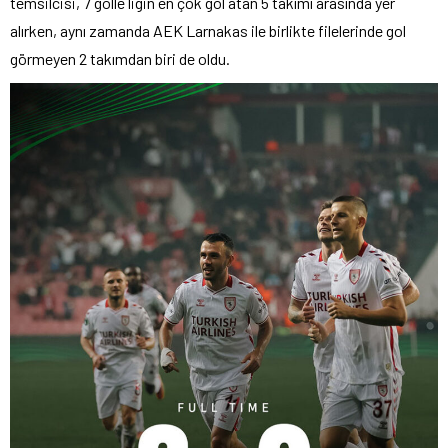
temsilcisi, 7 golle ligin en çok gol atan 5 takımı arasında yer
alırken, aynı zamanda AEK Larnakas ile birlikte filelerinde gol
görmeyen 2 takımdan biri de oldu.