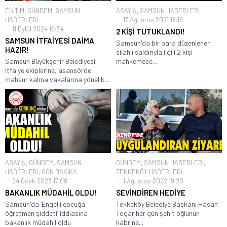
EĞİTİM
,
GÜNDEM
,
SAMSUN
ASAYİŞ
,
SAMSUN HABERLERİ
HABERLERİ
17 Ağustos 2021 18:19
11 Eylül 2024 16:34
2 KİŞİ TUTUKLANDI!
SAMSUN İTFAİYESİ DAİMA
Samsun'da bir bara düzenlenen
HAZIR!
silahlı saldırıyla ilgili 2 kişi
Samsun Büyükşehir Belediyesi
mahkemece...
itfaiye ekiplerine, asansörde
mahsur kalma vakalarına yönelik...
ASAYİŞ
,
GÜNDEM
,
SAMSUN
GÜNDEM
,
SAMSUN HABERLERİ
,
HABERLERİ
,
SON DAKİKA
TEKKEKÖY HABERLERİ
24 Ocak 2023 17:08
1 Ağustos 2022 19:20
BAKANLIK MÜDAHİL OLDU!
SEVİNDİREN HEDİYE
Samsun'da ‘Engelli çocuğa
Tekkeköy Belediye Başkanı Hasan
öğretmen şiddeti’ iddiasına
Togar her gün şehit oğlunun
bakanlık müdahil oldu
kabrine...