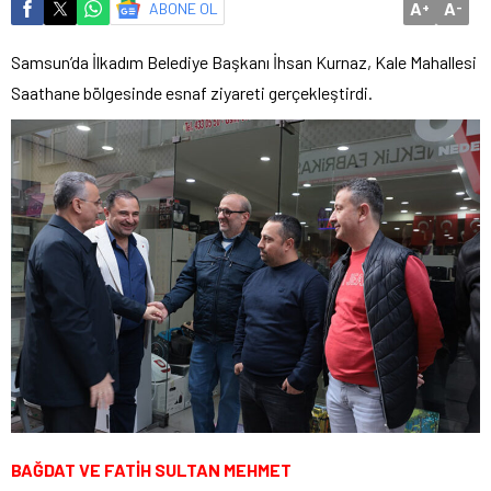
A
A
ABONE OL
+
-
Samsun’da İlkadım Belediye Başkanı İhsan Kurnaz, Kale Mahallesi
Saathane bölgesinde esnaf ziyareti gerçekleştirdi.
BAĞDAT VE FATİH SULTAN MEHMET