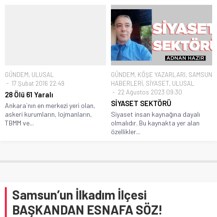
GÜNDEM
,
ULUSAL
GÜNDEM
,
KÖŞE YAZARLARI
,
SAMSUN
17 Şubat 2016 22:49
HABERLERİ
,
SİYASET
,
ULUSAL
22 Ağustos 2023 09:30
28 Ölü 61 Yaralı
SİYASET SEKTÖRÜ
Ankara`nın en merkezi yeri olan,
askeri kurumların, lojmanların,
Siyaset insan kaynağına dayalı
TBMM ve...
olmalıdır. Bu kaynakta yer alan
özellikler...
Samsun’un İlkadım İlçesi
BAŞKANDAN ESNAFA SÖZ!