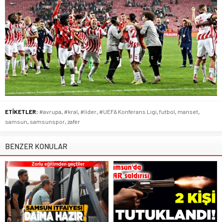
ETİKETLER:
#avrupa
,
#kral
,
#lider
,
#UEFA Konferans Ligi
,
futbol
,
manset
,
samsun
,
samsunspor
,
zafer
BENZER KONULAR