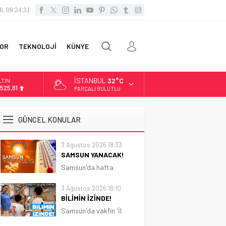
6, 09:24:33
OR
TEKNOLOJİ
KÜNYE
İSTANBUL
32°C
İST
3.703,13
PARÇALI BULUTLU
OLAR
7,5932
GÜNCEL KONULAR
URO
5,0919
3 Ağustos 2026 18:33
SAMSUN YANACAK!
LTIN
.525,81
Samsun'da hafta
boyunca güneşli ve sıcak
hava etkili olacak.
3 Ağustos 2026 18:10
Sıcaklık 31 dereceye
BİLİMİN İZİNDE!
kadar çıkacak
Samsun'da vakfın 'İl
Koordinatörlüğü'nce