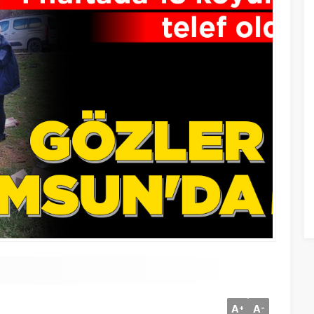
A
A
+
-