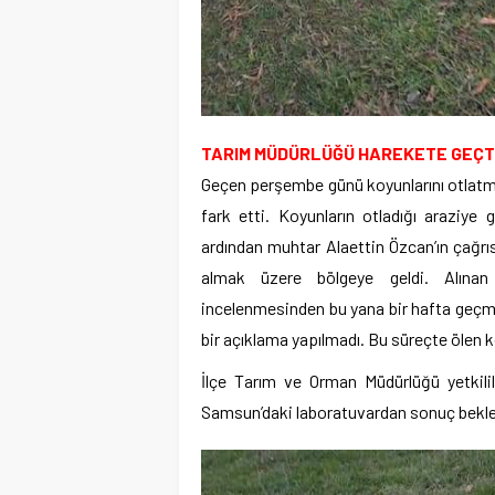
TARIM MÜDÜRLÜĞÜ HAREKETE GEÇT
Geçen perşembe günü koyunlarını otlatm
fark etti. Koyunların otladığı araziye
ardından muhtar Alaettin Özcan’ın çağrı
almak üzere bölgeye geldi. Alınan
incelenmesinden bu yana bir hafta geç
bir açıklama yapılmadı. Bu süreçte ölen k
İlçe Tarım ve Orman Müdürlüğü yetkilil
Samsun’daki laboratuvardan sonuç bekledi