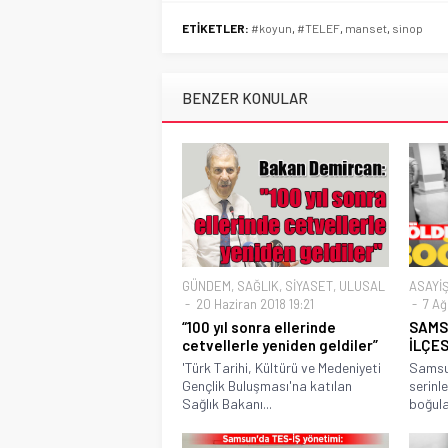
ETİKETLER:
#koyun
,
#TELEF
,
manset
,
sinop
BENZER KONULAR
GÜNDEM
,
SAĞLIK
,
SİYASET
,
ULUSAL
ASAYİ
20 Haziran 2018 19:21
7 Ağ
“100 yıl sonra ellerinde
SAMS
cetvellerle yeniden geldiler”
İLÇE
'Türk Tarihi, Kültürü ve Medeniyeti
Samsun
Gençlik Buluşması'na katılan
serinl
Sağlık Bakanı...
boğula