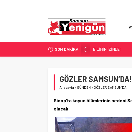
A
BİLİMİN İZİNDE!
SON DAKİKA
TIR’A ‘ZEHİR’ BASKINI!
FECİ SON!
UÇURUMDA CAN PAZA
GÖZLER SAMSUN’DA!
SAMSUN YANACAK!
Anasayfa
»
GÜNDEM
»
GÖZLER SAMSUN’DA!
Sinop’ta koyun ölümlerinin nedeni S
olacak