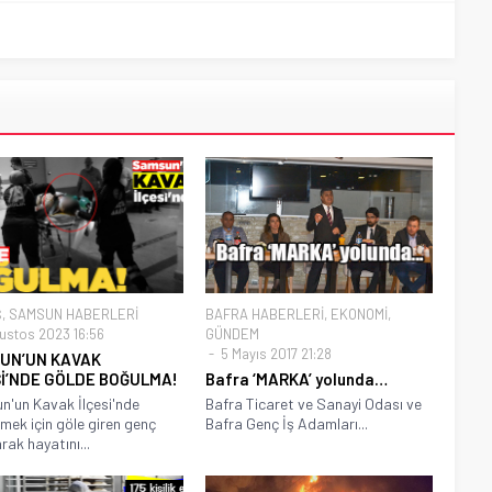
Ş
,
SAMSUN HABERLERİ
BAFRA HABERLERİ
,
EKONOMİ
,
ustos 2023 16:56
GÜNDEM
5 Mayıs 2017 21:28
UN’UN KAVAK
Sİ’NDE GÖLDE BOĞULMA!
Bafra ‘MARKA’ yolunda…
'un Kavak İlçesi'nde
Bafra Ticaret ve Sanayi Odası ve
emek için göle giren genç
Bafra Genç İş Adamları...
rak hayatını...