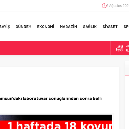
6 Ağustos 202
SAYİŞ
GÜNDEM
EKONOMİ
MAGAZİN
SAĞLIK
SİYASET
SP
B
1
D
4
RI!
E
5
A
6
amsun’daki laboratuvar sonuçlarından sonra belli