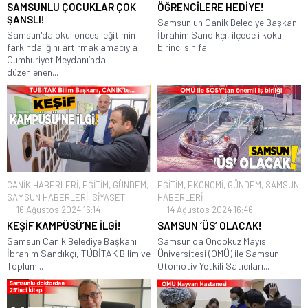
SAMSUNLU ÇOCUKLAR ÇOK
ÖĞRENCİLERE HEDİYE!
ŞANSLI!
Samsun'un Canik Belediye Başkanı
Samsun'da okul öncesi eğitimin
İbrahim Sandıkçı, ilçede ilkokul
farkındalığını artırmak amacıyla
birinci sınıfa...
Cumhuriyet Meydanı’nda
düzenlenen...
CANİK HABERLERİ
,
EĞİTİM
,
GÜNDEM
,
EĞİTİM
,
EKONOMİ
,
GÜNDEM
,
SAMSUN
SAMSUN HABERLERİ
,
SİYASET
HABERLERİ
16 Ağustos 2024 16:14
14 Ağustos 2024 16:46
KEŞİF KAMPÜSÜ’NE İLGİ!
SAMSUN ‘ÜS’ OLACAK!
Samsun Canik Belediye Başkanı
Samsun'da Ondokuz Mayıs
İbrahim Sandıkçı, TÜBİTAK Bilim ve
Üniversitesi (OMÜ) ile Samsun
Toplum...
Otomotiv Yetkili Satıcıları...