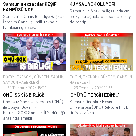
Samsunlu eczacılar KEŞİF
KUMSAL YOK OLUYOR!
KAMPÜSÜ’NDE!
Samsun'un Atakum İlçesi'nde kıyı
Samsun’un Canik Belediye Başkanı
erozyonu ağaçlardan sonra karayı
İbrahim Sandıkçı, milli teknoloji
da tahrip...
hamlesini gelecek...
EĞİTİM
,
EKONOMİ
,
GÜNDEM
,
SAĞLIK
,
EĞİTİM
,
EKONOMİ
,
GÜNDEM
,
SAMSUN
SAMSUN HABERLERİ
HABERLERİ
24 Temmuz 2024 18:00
23 Temmuz 2024 14:55
OMÜ-SGK İŞ BİRLİĞİ!
‘OMÜ’YÜ TERCİH EDİN!..’
Ondokuz Mayıs Üniversitesi(OMÜ)
Samsun Ondokuz Mayıs
ile Sosyal Güvenlik
Üniversitesi (OMÜ) Rektörü Prof.
Kurumu(SGK) Samsun İl Müdürlüğü
Dr. Yavuz Ünal,...
arasında emekli...