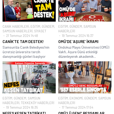
CANİK HABERLERİ
,
EĞİTİM
,
GÜNDEM
,
EĞİTİM
,
GÜNDEM
,
SAMSUN
SAMSUN HABERLERİ
,
SİYASET
HABERLERİ
21 Temmuz 2024 14:48
19 Temmuz 2024 16:37
CANİK’TE TAM DESTEK!
OMÜ’DE ‘AŞURE’ İKRAMI
Samsun’da Canik Belediyesi’nin
Ondokuz Mayıs Üniversitesi (OMÜ)
ücretsiz üniversite tercih
Vakfı, Aşure Günü etkinliği
danışmanlığı günleri başlıyor
düzenleyerek akademik...
EĞİTİM
,
GÜNDEM
,
SAMSUN
EĞİTİM
,
EKONOMİ
,
GÜNDEM
,
SAMSUN
HABERLERİ
,
TEKKEKÖY HABERLERİ
HABERLERİ
19 Temmuz 2024 16:35
17 Temmuz 2024 17:54
NEFES KESEN TATBİKAT!
OMÜ’LÜ GENÇ RESSAMLAR