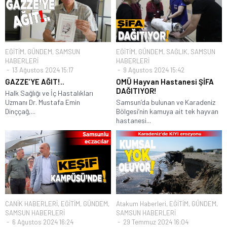
EĞİTİM
,
GÜNDEM
,
SAMSUN
EĞİTİM
,
GÜNDEM
,
SAĞLIK
,
SAMSUN
HABERLERİ
HABERLERİ
13 Ağustos 2024 15:17
9 Ağustos 2024 15:42
GAZZE’YE AĞIT!..
OMÜ Hayvan Hastanesi ŞİFA
DAĞITIYOR!
Halk Sağlığı ve İç Hastalıkları
Uzmanı Dr. Mustafa Emin
Samsun’da bulunan ve Karadeniz
Dinççağ,...
Bölgesi’nin kamuya ait tek hayvan
hastanesi...
CANİK HABERLERİ
,
EĞİTİM
,
GÜNDEM
,
Atakum Haberleri
,
EĞİTİM
,
GÜNDEM
,
SAMSUN HABERLERİ
SAMSUN HABERLERİ
6 Ağustos 2024 16:24
29 Temmuz 2024 16:04