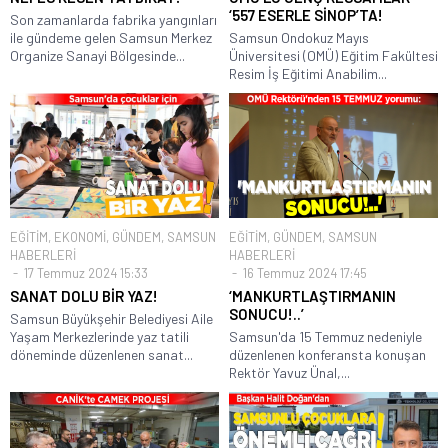
‘557 ESERLE SİNOP’TA!
Son zamanlarda fabrika yangınları
ile gündeme gelen Samsun Merkez
Samsun Ondokuz Mayıs
Organize Sanayi Bölgesinde...
Üniversitesi (OMÜ) Eğitim Fakültesi
Resim İş Eğitimi Anabilim...
EĞİTİM
,
EKONOMİ
,
GÜNDEM
,
SAMSUN
EĞİTİM
,
GÜNDEM
,
SAMSUN
HABERLERİ
HABERLERİ
17 Temmuz 2024 15:33
16 Temmuz 2024 17:45
SANAT DOLU BİR YAZ!
‘MANKURTLAŞTIRMANIN
SONUCU!..’
Samsun Büyükşehir Belediyesi Aile
Yaşam Merkezlerinde yaz tatili
Samsun'da 15 Temmuz nedeniyle
döneminde düzenlenen sanat...
düzenlenen konferansta konuşan
Rektör Yavuz Ünal,...