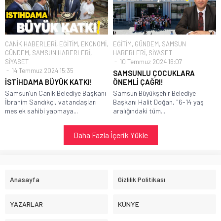
CANİK HABERLERİ
,
EĞİTİM
,
EKONOMİ
,
EĞİTİM
,
GÜNDEM
,
SAMSUN
GÜNDEM
,
SAMSUN HABERLERİ
,
HABERLERİ
,
SİYASET
SİYASET
10 Temmuz 2024 16:07
14 Temmuz 2024 15:35
SAMSUNLU ÇOCUKLARA
İSTİHDAMA BÜYÜK KATKI!
ÖNEMLİ ÇAĞRI!
Samsun’un Canik Belediye Başkanı
Samsun Büyükşehir Belediye
İbrahim Sandıkçı, vatandaşları
Başkanı Halit Doğan, "6-14 yaş
meslek sahibi yapmaya...
aralığındaki tüm...
Daha Fazla İçerik Yükle
Anasayfa
Gizlilik Politikası
YAZARLAR
KÜNYE