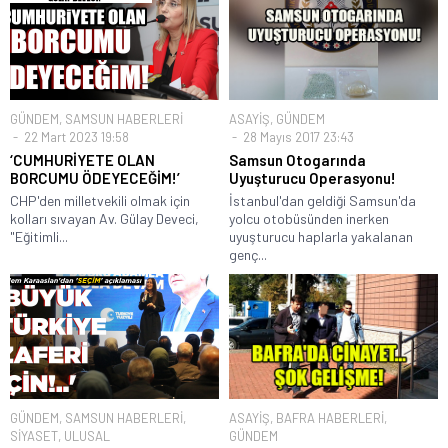
GÜNDEM
,
SAMSUN HABERLERİ
ASAYİŞ
,
GÜNDEM
22 Mart 2023 19:58
28 Mayıs 2017 23:43
‘CUMHURİYETE OLAN
Samsun Otogarında
BORCUMU ÖDEYECEĞİM!’
Uyuşturucu Operasyonu!
CHP'den milletvekili olmak için
İstanbul'dan geldiği Samsun'da
kolları sıvayan Av. Gülay Deveci,
yolcu otobüsünden inerken
"Eğitimli...
uyuşturucu haplarla yakalanan
genç...
GÜNDEM
,
SAMSUN HABERLERİ
,
ASAYİŞ
,
BAFRA HABERLERİ
,
SİYASET
,
ULUSAL
GÜNDEM