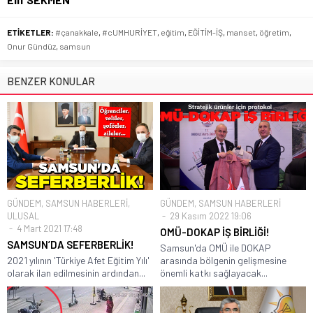
ETİKETLER:
#çanakkale
,
#cUMHURİYET
,
eğitim
,
EĞİTİM-İŞ
,
manset
,
öğretim
,
Onur Gündüz
,
samsun
BENZER KONULAR
GÜNDEM
,
SAMSUN HABERLERİ
,
GÜNDEM
,
SAMSUN HABERLERİ
ULUSAL
29 Kasım 2022 19:06
4 Mart 2021 17:48
OMÜ-DOKAP İŞ BİRLİĞİ!
SAMSUN’DA SEFERBERLİK!
Samsun'da OMÜ ile DOKAP
2021 yılının 'Türkiye Afet Eğitim Yılı'
arasında bölgenin gelişmesine
olarak ilan edilmesinin ardından...
önemli katkı sağlayacak...