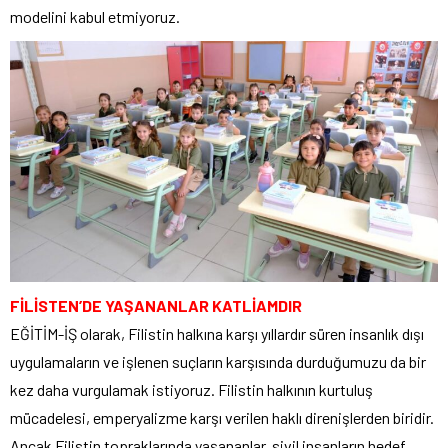
modelini kabul etmiyoruz.
FİLİSTEN’DE YAŞANANLAR KATLİAMDIR
EĞİTİM-İŞ olarak, Filistin halkına karşı yıllardır süren insanlık dışı
uygulamaların ve işlenen suçların karşısında durduğumuzu da bir
kez daha vurgulamak istiyoruz. Filistin halkının kurtuluş
mücadelesi, emperyalizme karşı verilen haklı direnişlerden biridir.
Ancak Filistin topraklarında yaşananlar, sivil insanların hedef