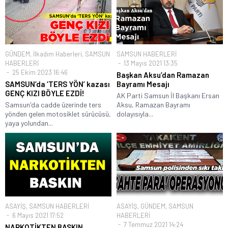
GÜNDEM
,
İlkadım Haberleri
,
SAMSUN
SAMSUN HABERLERİ
HABERLERİ
13 Mayıs 2021 13:35
25 Ekim 2023 16:46
Başkan Aksu’dan Ramazan
SAMSUN’da ‘TERS YÖN’ kazası
Bayramı Mesajı
GENÇ KIZI BÖYLE EZDİ!
AK Parti Samsun İl Başkanı Ersan
Samsun'da cadde üzerinde ters
Aksu, Ramazan Bayramı
yönden gelen motosiklet sürücüsü,
dolayısıyla...
yaya yolundan...
ASAYİŞ
,
SAMSUN HABERLERİ
ASAYİŞ
,
GÜNDEM
,
SAMSUN
6 Mayıs 2021 17:52
HABERLERİ
7 Temmuz 2021 14:24
NARKOTİKTEN BASKIN