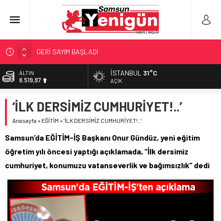
GERİ SAYIM BAŞLADI
SAMSUNSPOR’DA HEDEF 5’İNCİLİK!
İSTANBUL
31°C
BİST
13.798,82
‘BAFRA’YA YATIRIM YAPIN!’
AÇIK
İŞTE FINDIK FİYATI!
DOLAR
‘İLK DERSİMİZ CUMHURİYET!..’
47,7025
YÖNETİCİ SEÇERKEN YAPILAN EN BÜYÜK HATALAR
Anasayfa
»
EĞİTİM
»
‘İLK DERSİMİZ CUMHURİYET!..’
EURO
55,0112
Samsun’da EĞİTİM-İŞ Başkanı Onur Gündüz, yeni eğitim
ALTIN
öğretim yılı öncesi yaptığı açıklamada, “İlk dersimiz
6.519,97
cumhuriyet, konumuzu vatanseverlik ve bağımsızlık” dedi