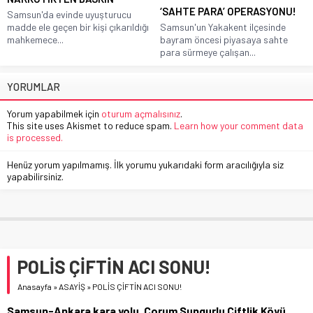
‘SAHTE PARA’ OPERASYONU!
Samsun'da evinde uyuşturucu
madde ele geçen bir kişi çıkarıldığı
Samsun'un Yakakent ilçesinde
mahkemece...
bayram öncesi piyasaya sahte
para sürmeye çalışan...
YORUMLAR
Yorum yapabilmek için
oturum açmalısınız
.
This site uses Akismet to reduce spam.
Learn how your comment data
is processed.
Henüz yorum yapılmamış. İlk yorumu yukarıdaki form aracılığıyla siz
yapabilirsiniz.
POLİS ÇİFTİN ACI SONU!
Anasayfa
»
ASAYİŞ
»
POLİS ÇİFTİN ACI SONU!
Samsun-Ankara kara yolu, Çorum Sungurlu Çiftlik Köyü