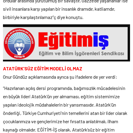
ordular arasında yürütülmüş bir savaştır, Gazze’de yaşananlar ise
sivil insanlara karşı yapılan bir insanlık dramıdır, katliamdır,
birbiriyle karşılaştırılamaz”ç diye konuştu.
ATATÜRK’SÜZ EĞİTİM MODELİ OLMAZ
Onur Gündüz açıklamasında ayrıca şu ifadelere de yer verdi:
“Hazırlanan açılış dersi programında, bağımsızlık mücadelesinin
en büyük lideri Atatürk’ün yer almaması, eğitim sistemimize
yapılan ideolojik müdahalelerin bir yansımasıdır. Atatürk’ün
önderliği, Türkiye Cumhuriyeti’nin temellerini atan bir lider olarak
çocuklarımıza ve gençlerimize her fırsatta anlatılmalı, ilham
kaynağı olmalıdır. EĞİTİM-İŞ olarak, Atatürk’süz bir eğitim