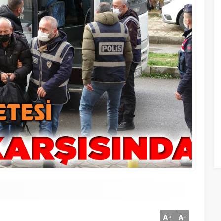
A
A
+
-