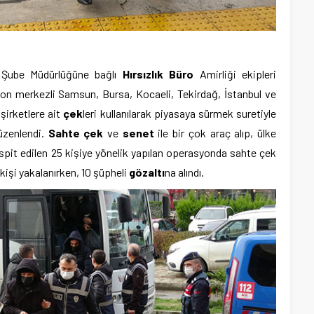
Şube Müdürlüğüne bağlı
Hırsızlık Büro
Amirliği ekipleri
on merkezli Samsun, Bursa, Kocaeli, Tekirdağ, İstanbul ve
şirketlere ait
çek
leri kullanılarak piyasaya sürmek suretiyle
düzenlendi.
Sahte çek
ve
senet
ile bir çok araç alıp, ülke
espit edilen 25 kişiye yönelik yapılan operasyonda sahte çek
kişi yakalanırken, 10 şüpheli
gözaltı
na alındı.