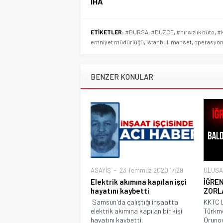
İHA
ETİKETLER:
#BURSA
,
#DÜZCE
,
#hırsızlık büto
,
#
emniyet müdürlüğü
,
istanbul
,
manset
,
operasyo
BENZER KONULAR
ASAYİŞ
23 Temmuz 2020 17:29
ULUSA
Elektrik akımına kapılan işçi
İĞREN
hayatını kaybetti
ZORLA
Samsun'da çalıştığı inşaatta
KKTC 
elektrik akımına kapılan bir kişi
Türkme
hayatını kaybetti.
Orunov