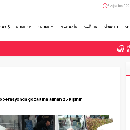
6 Ağustos 202
SAYİŞ
GÜNDEM
EKONOMİ
MAGAZİN
SAĞLIK
SİYASET
SP
A
6
B
1
RI!
D
4
E
5
 operasyonda gözaltına alınan 25 kişinin