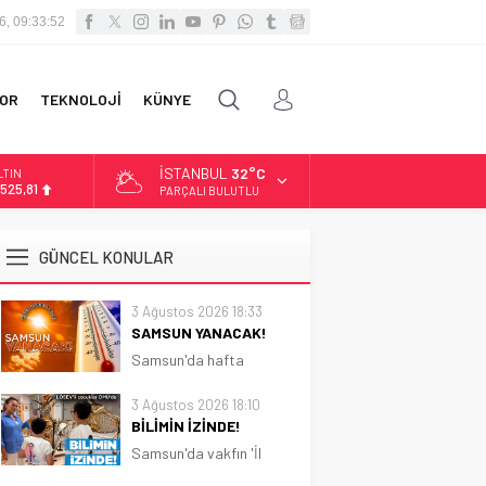
6, 09:33:54
OR
TEKNOLOJİ
KÜNYE
İSTANBUL
32°C
LTIN
.525,81
PARÇALI BULUTLU
İST
3.703,13
GÜNCEL KONULAR
OLAR
7,5932
3 Ağustos 2026 18:33
SAMSUN YANACAK!
URO
5,0919
Samsun'da hafta
boyunca güneşli ve sıcak
hava etkili olacak.
3 Ağustos 2026 18:10
Sıcaklık 31 dereceye
BİLİMİN İZİNDE!
kadar çıkacak
Samsun'da vakfın 'İl
Koordinatörlüğü'nce