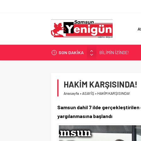
A
SON DAKİKA
BİLİMİN İZİNDE!
TIR’A ‘ZEHİR’ BASKINI!
FECİ SON!
UÇURUMDA CAN PAZA
HAKİM KARŞISINDA!
SAMSUN YANACAK!
Anasayfa
»
ASAYİŞ
»
HAKİM KARŞISINDA!
Samsun dahil 7 ilde gerçekleştirilen
yargılanmasına başlandı