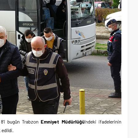
n 8’i bugün Trabzon
Emniyet Müdürlüğü
‘ndeki ifadelerinin
edildi.