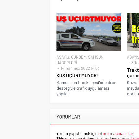
ASAYİŞ
,
GÜNDEM
,
SAMSUN
ASAYİ
HABERLERİ
8 Te
14 Temmuz 2022 14:53
Trakt
KUŞ UÇURTMUYOR!
çarpış
Samsun'un Ladik İlçesi'nde dron
Kaza, 
desteğiyle trafik uygulaması
meydan
yapıldı
göre, 
YORUMLAR
Yorum yapabilmek için
oturum açmalısınız
.
This site uses Akismet to reduce spam.
Lear