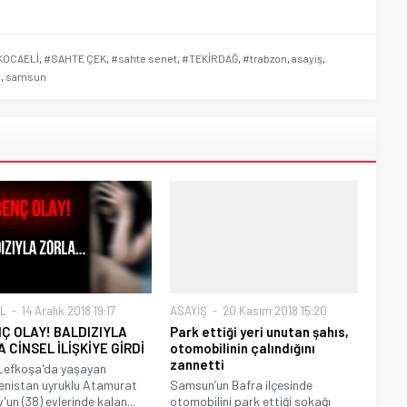
KOCAELİ
,
#SAHTE ÇEK
,
#sahte senet
,
#TEKİRDAĞ
,
#trabzon
,
asayiş
,
n
,
samsun
L
14 Aralık 2018 19:17
ASAYİŞ
20 Kasım 2018 15:20
Ç OLAY! BALDIZIYLA
Park ettiği yeri unutan şahıs,
 CİNSEL İLİŞKİYE GİRDİ
otomobilinin çalındığını
zannetti
Lefkoşa'da yaşayan
nistan uyruklu Atamurat
Samsun’un Bafra ilçesinde
'un (38) evlerinde kalan...
otomobilini park ettiği sokağı