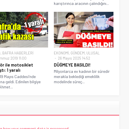
karıştırınca aracının çalındığını...
Ş
,
BAFRA HABERLERİ
EKONOMİ
,
GÜNDEM
,
ULUSAL
mmuz 2019 11:00
26 Mayıs 2025 14:52
ör ile motosiklet
DÜĞMEYE BASILDI!
tı: 1 yaralı
Milyonlarca ev kadının bir süredir
19 Mayıs Caddesi’nde
merakla beklediği emeklilik
a geldi. Edinilen bilgiye
modelinde süreç...
Ahmet...
n how your comment data is processed.