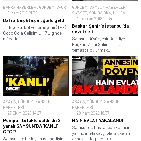
BAFRA HABERLERİ
,
GÜNDEM
,
SPOR
GÜNDEM
,
SAMSUN HABERLERİ
,
6 Mart 2016 21:38
SİYASET
,
SON DAKİKA
,
ULUSAL
4 Haziran 2018 19:34
Bafra Beşiktaş’a uğurlu geldi
Başkan Şahin’e İstanbul’da
Türkiye Futbol Federasyonu (TFF)
sevgi seli
Coco Cola Gelişim U-17 Liginde
mücadele...
Samsun Büyükşehir Belediye
Başkanı Zihni Şahin bir dizi
temasta bulunmak...
ASAYİŞ
,
GÜNDEM
,
SAMSUN
ASAYİŞ
,
GÜNDEM
,
SAMSUN
HABERLERİ
HABERLERİ
27 Ekim 2025 14:27
28 Mart 2022 18:37
Pompalı tüfekle saldırdı: 2
HAİN EVLAT YAKALANDI!
yaralı SAMSUN’DA ‘KANLI’
Samsun'da hastanede kocasının
GECE!
yanında refakatçı olarak kalan
Samsun'da bir kişi, husumetlisini
annesini darp ederek...