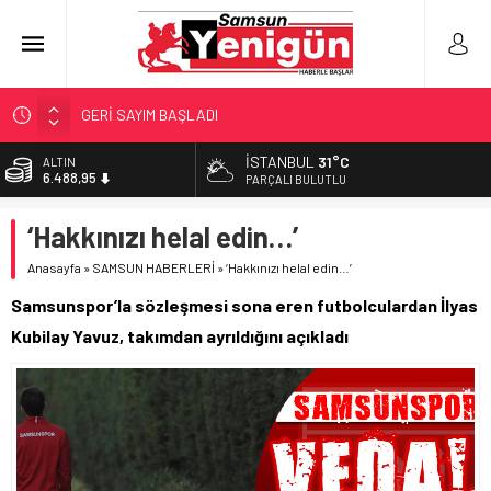
GERİ SAYIM BAŞLADI
SAMSUNSPOR’DA HEDEF 5’İNCİLİK!
İSTANBUL
31°C
ALTIN
6.488,95
‘BAFRA’YA YATIRIM YAPIN!’
PARÇALI BULUTLU
İŞTE FINDIK FİYATI!
BİST
‘Hakkınızı helal edin…’
13.798,82
YÖNETİCİ SEÇERKEN YAPILAN EN BÜYÜK HATALAR
Anasayfa
»
SAMSUN HABERLERİ
»
‘Hakkınızı helal edin…’
DOLAR
47,5939
Samsunspor’la sözleşmesi sona eren futbolculardan İlyas
EURO
Kubilay Yavuz, takımdan ayrıldığını açıkladı
54,9646