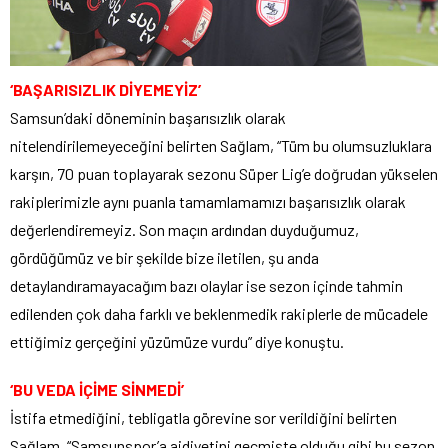
‘BAŞARISIZLIK DİYEMEYİZ’
Samsun’daki döneminin başarısızlık olarak
nitelendirilemeyeceğini belirten Sağlam, “Tüm bu olumsuzluklara
karşın, 70 puan toplayarak sezonu Süper Lig’e doğrudan yükselen
rakiplerimizle aynı puanla tamamlamamızı başarısızlık olarak
değerlendiremeyiz. Son maçın ardından duyduğumuz,
gördüğümüz ve bir şekilde bize iletilen, şu anda
detaylandıramayacağım bazı olaylar ise sezon içinde tahmin
edilenden çok daha farklı ve beklenmedik rakiplerle de mücadele
ettiğimiz gerçeğini yüzümüze vurdu” diye konuştu.
‘BU VEDA İÇİME SİNMEDİ’
İstifa etmediğini, tebligatla görevine sor verildiğini belirten
Sağlam, “Samsunspor’a aidiyetini geçmişte olduğu gibi bu sezon