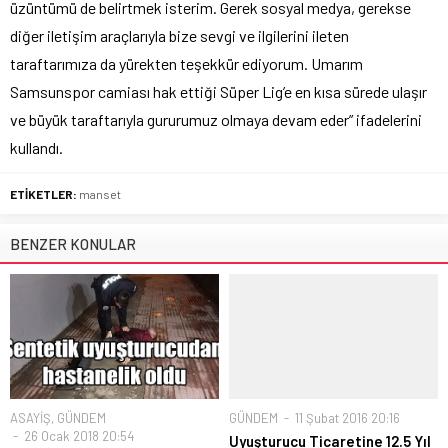
üzüntümü de belirtmek isterim. Gerek sosyal medya, gerekse
diğer iletişim araçlarıyla bize sevgi ve ilgilerini ileten
taraftarımıza da yürekten teşekkür ediyorum. Umarım
Samsunspor camiası hak ettiği Süper Lig’e en kısa sürede ulaşır
ve büyük taraftarıyla gururumuz olmaya devam eder” ifadelerini
kullandı.
ETİKETLER:
manset
BENZER KONULAR
ASAYİŞ
,
GÜNDEM
GÜNDEM
11 Şubat 2016 20:16
26 Ocak 2018 20:54
Uyuşturucu Ticaretine 12.5 Yıl