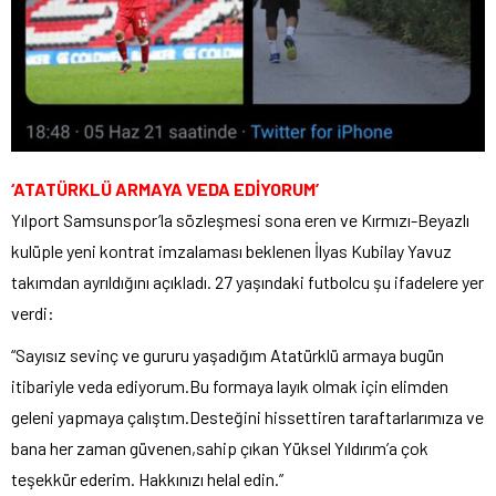
‘ATATÜRKLÜ ARMAYA VEDA EDİYORUM’
Yılport Samsunspor’la sözleşmesi sona eren ve Kırmızı-Beyazlı
kulüple yeni kontrat imzalaması beklenen İlyas Kubilay Yavuz
takımdan ayrıldığını açıkladı. 27 yaşındaki futbolcu şu ifadelere yer
verdi:
“Sayısız sevinç ve gururu yaşadığım Atatürklü armaya bugün
itibariyle veda ediyorum.Bu formaya layık olmak için elimden
geleni yapmaya çalıştım.Desteğini hissettiren taraftarlarımıza ve
bana her zaman güvenen,sahip çıkan Yüksel Yıldırım’a çok
teşekkür ederim. Hakkınızı helal edin.”