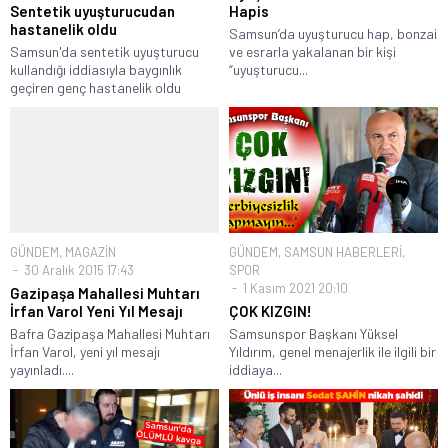
Sentetik uyuşturucudan
Hapis
hastanelik oldu
Samsun’da uyuşturucu hap, bonzai
Samsun'da sentetik uyuşturucu
ve esrarla yakalanan bir kişi
kullandığı iddiasıyla baygınlık
“uyuşturucu...
geçiren genç hastanelik oldu
GÜNDEM
,
MAGAZİN
GÜNDEM
,
SAMSUN HABERLERİ
,
30 Aralık 2015 17:43
SPOR
1 Kasım 2021 20:10
Gazipaşa Mahallesi Muhtarı
İrfan Varol Yeni Yıl Mesajı
ÇOK KIZGIN!
Bafra Gazipaşa Mahallesi Muhtarı
Samsunspor Başkanı Yüksel
İrfan Varol, yeni yıl mesajı
Yıldırım, genel menajerlik ile ilgili bir
yayınladı....
iddiaya...