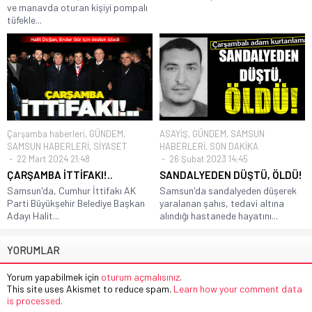
ve manavda oturan kişiyi pompalı
tüfekle...
Çarşamba haberleri
,
GÜNDEM
,
ASAYİŞ
,
GÜNDEM
,
SAMSUN
SAMSUN HABERLERİ
,
SİYASET
HABERLERİ
,
SON DAKİKA
22 Mart 2024 21:48
26 Şubat 2023 14:45
ÇARŞAMBA İTTİFAKI!..
SANDALYEDEN DÜŞTÜ, ÖLDÜ!
Samsun'da, Cumhur İttifakı AK
Samsun'da sandalyeden düşerek
Parti Büyükşehir Belediye Başkan
yaralanan şahıs, tedavi altına
Adayı Halit...
alındığı hastanede hayatını...
YORUMLAR
Yorum yapabilmek için
oturum açmalısınız
.
This site uses Akismet to reduce spam.
Learn how your comment data
is processed.