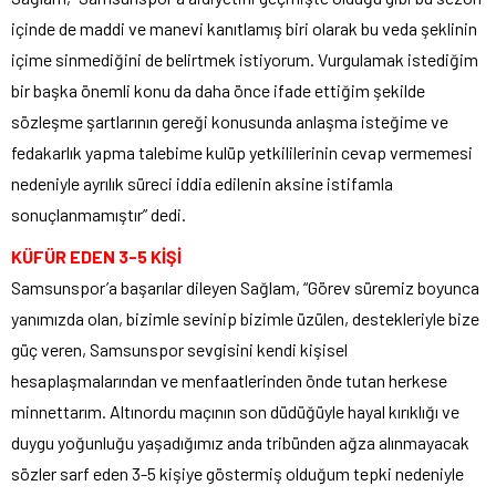
içinde de maddi ve manevi kanıtlamış biri olarak bu veda şeklinin
içime sinmediğini de belirtmek istiyorum. Vurgulamak istediğim
bir başka önemli konu da daha önce ifade ettiğim şekilde
sözleşme şartlarının gereği konusunda anlaşma isteğime ve
fedakarlık yapma talebime kulüp yetkililerinin cevap vermemesi
nedeniyle ayrılık süreci iddia edilenin aksine istifamla
sonuçlanmamıştır” dedi.
KÜFÜR EDEN 3-5 KİŞİ
Samsunspor’a başarılar dileyen Sağlam, “Görev süremiz boyunca
yanımızda olan, bizimle sevinip bizimle üzülen, destekleriyle bize
güç veren, Samsunspor sevgisini kendi kişisel
hesaplaşmalarından ve menfaatlerinden önde tutan herkese
minnettarım. Altınordu maçının son düdüğüyle hayal kırıklığı ve
duygu yoğunluğu yaşadığımız anda tribünden ağza alınmayacak
sözler sarf eden 3-5 kişiye göstermiş olduğum tepki nedeniyle