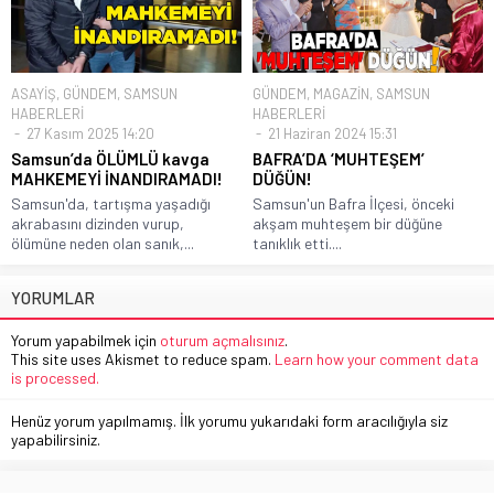
ASAYİŞ
,
GÜNDEM
,
SAMSUN
GÜNDEM
,
MAGAZİN
,
SAMSUN
HABERLERİ
HABERLERİ
27 Kasım 2025 14:20
21 Haziran 2024 15:31
Samsun’da ÖLÜMLÜ kavga
BAFRA’DA ‘MUHTEŞEM’
MAHKEMEYİ İNANDIRAMADI!
DÜĞÜN!
Samsun'da, tartışma yaşadığı
Samsun'un Bafra İlçesi, önceki
akrabasını dizinden vurup,
akşam muhteşem bir düğüne
ölümüne neden olan sanık,...
tanıklık etti....
YORUMLAR
Yorum yapabilmek için
oturum açmalısınız
.
This site uses Akismet to reduce spam.
Learn how your comment data
is processed.
Henüz yorum yapılmamış. İlk yorumu yukarıdaki form aracılığıyla siz
yapabilirsiniz.