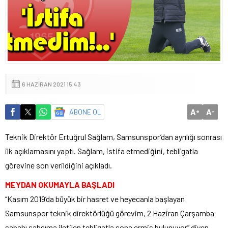
6 HAZIRAN 2021 15:43
A
A
ABONE OL
+
-
Teknik Direktör Ertuğrul Sağlam, Samsunspor’dan ayrılığı sonrası
ilk açıklamasını yaptı. Sağlam, istifa etmediğini, tebligatla
görevine son verildiğini açıkladı.
MEYDAN OKUMAYLA BAŞLADI
“Kasım 2019’da büyük bir hasret ve heyecanla başlayan
Samsunspor teknik direktörlüğü görevim, 2 Haziran Çarşamba
sabahı şahsıma iletilen tebligatla sona ermiş bulunuyor” diyen