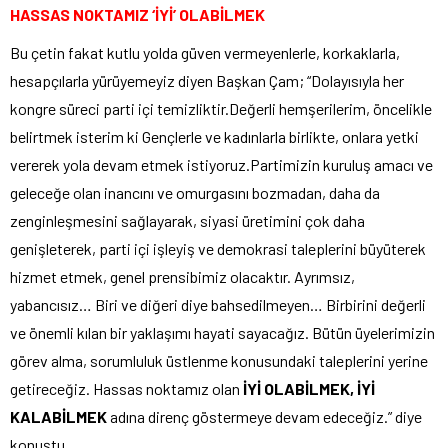
HASSAS NOKTAMIZ ‘İYİ’ OLABİLMEK
Bu çetin fakat kutlu yolda güven vermeyenlerle, korkaklarla,
hesapçılarla yürüyemeyiz diyen Başkan Çam; “Dolayısıyla her
kongre süreci parti içi temizliktir.Değerli hemşerilerim, öncelikle
belirtmek isterim ki Gençlerle ve kadınlarla birlikte, onlara yetki
vererek yola devam etmek istiyoruz.Partimizin kuruluş amacı ve
geleceğe olan inancını ve omurgasını bozmadan, daha da
zenginleşmesini sağlayarak, siyasi üretimini çok daha
genişleterek, parti içi işleyiş ve demokrasi taleplerini büyüterek
hizmet etmek, genel prensibimiz olacaktır. Ayrımsız,
yabancısız… Biri ve diğeri diye bahsedilmeyen… Birbirini değerli
ve önemli kılan bir yaklaşımı hayati sayacağız. Bütün üyelerimizin
görev alma, sorumluluk üstlenme konusundaki taleplerini yerine
getireceğiz. Hassas noktamız olan
İYİ OLABİLMEK, İYİ
KALABİLMEK
adına direnç göstermeye devam edeceğiz.” diye
konuştu.