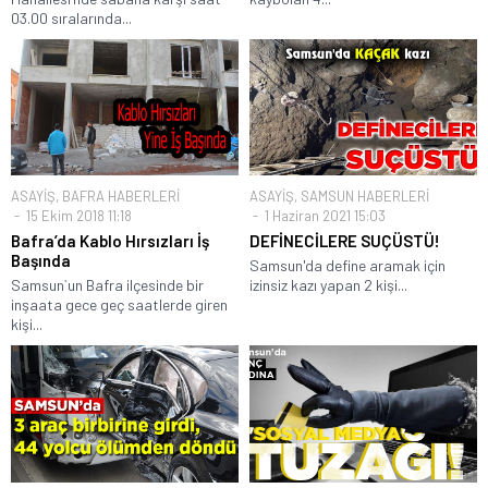
03.00 sıralarında...
ASAYİŞ
,
BAFRA HABERLERİ
ASAYİŞ
,
SAMSUN HABERLERİ
15 Ekim 2018 11:18
1 Haziran 2021 15:03
Bafra’da Kablo Hırsızları İş
DEFİNECİLERE SUÇÜSTÜ!
Başında
Samsun'da define aramak için
Samsun`un Bafra ilçesinde bir
izinsiz kazı yapan 2 kişi...
inşaata gece geç saatlerde giren
kişi...