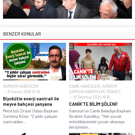
BENZER KONULAR
SAMSUN HABERLERİ
CANİK HABERLERİ
,
GÜNDEM
,
21 Kasım 2019 12:45
SAMSUN HABERLERİ
,
SİYASET
31 Temmuz 2024 16:15
Biyokütle enerji santrali ile
meyve bahçesi yanyana
CANİK’TE BİLİM ŞÖLENİ!
Mecitözü Ziraat Odası Başkanı
Samsun'un Canik Belediye Başkanı
Satılmış Köse: “2 yıldır çalışan
İbrahim Sandıkçı, “Veli-çocuk
santralden...
etkinliklerimizle çocuk-ebeveyn
iletişiminin...