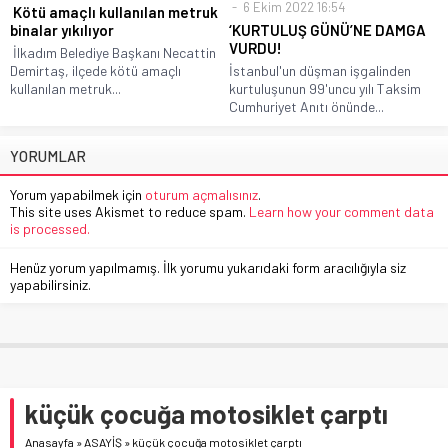
6 Ekim 2022 16:54
Kötü amaçlı kullanılan metruk
binalar yıkılıyor
‘KURTULUŞ GÜNÜ’NE DAMGA
VURDU!
İlkadım Belediye Başkanı Necattin
Demirtaş, ilçede kötü amaçlı
İstanbul'un düşman işgalinden
kullanılan metruk...
kurtuluşunun 99'uncu yılı Taksim
Cumhuriyet Anıtı önünde...
YORUMLAR
Yorum yapabilmek için
oturum açmalısınız
.
This site uses Akismet to reduce spam.
Learn how your comment data
is processed.
Henüz yorum yapılmamış. İlk yorumu yukarıdaki form aracılığıyla siz
yapabilirsiniz.
küçük çocuğa motosiklet çarptı
Anasayfa
»
ASAYİŞ
»
küçük çocuğa motosiklet çarptı