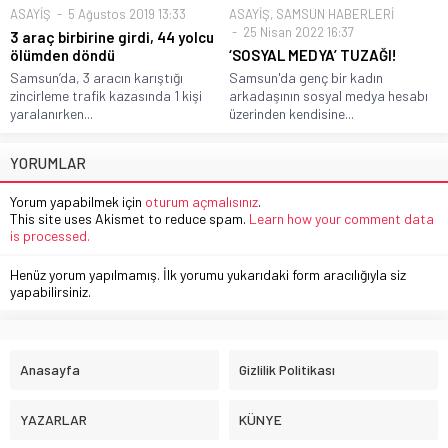
ASAYİŞ
5 Ağustos 2019 13:33
ASAYİŞ
,
SAMSUN HABERLERİ
25 Nisan 2022 16:37
3 araç birbirine girdi, 44 yolcu
ölümden döndü
‘SOSYAL MEDYA’ TUZAĞI!
Samsun’da, 3 aracın karıştığı
Samsun'da genç bir kadın
zincirleme trafik kazasında 1 kişi
arkadaşının sosyal medya hesabı
yaralanırken...
üzerinden kendisine...
YORUMLAR
Yorum yapabilmek için
oturum açmalısınız
.
This site uses Akismet to reduce spam.
Learn how your comment data
is processed.
Henüz yorum yapılmamış. İlk yorumu yukarıdaki form aracılığıyla siz
yapabilirsiniz.
Anasayfa
Gizlilik Politikası
YAZARLAR
KÜNYE