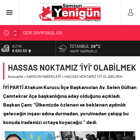
GERİ SAYIM BAŞLADI
SAMSUNSPOR’DA HEDEF 5’İNCİLİK!
İSTANBUL
29°C
BİST
13.779,39
‘BAFRA’YA YATIRIM YAPIN!’
HAFIF YAĞMURLU
İŞTE FINDIK FİYATI!
DOLAR
HASSAS NOKTAMIZ ‘İYİ’ OLABİLMEK
47,7111
YÖNETİCİ SEÇERKEN YAPILAN EN BÜYÜK HATALAR
Anasayfa
»
SAMSUN HABERLERİ
»
HASSAS NOKTAMIZ ‘İYİ’ OLABİLMEK
EURO
55,1881
İYİ PARTİ Atakum Kurucu İlçe Başkanıolan Av. Selen Gülhan
ALTIN
Çamtekrar ilçe başkanlığına aday olduğunu açıkladı.
6.660,55
Başkan Çam; “Ülkemizde özlenen ve beklenen aydınlık
geleceğin inşası adına durmadan, yorulmadan çalışıp bu
konuda irademizi ortaya koyacağız.” dedi.