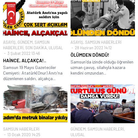
ASAYİŞ
,
GÜNDEM
,
SAMSUN
ASAYİŞ
,
SAMSUN HABERLERİ
HABERLERİ
,
SON DAKİKA
,
ULUSAL
28 Haziran 2022 14:12
3 Şubat 2022 13:46
ÖLÜMDEN DÖNDÜ!
HAİNCE, ALÇAKÇA!..
Samsun'da izinde olduğu öğrenilen
Samsun 19 Mayıs Gazeteciler
uzman çavuş, silahıyla kazara
Cemiyeti: Atatürk(Onur) Anıtı'na
kendini omzundan...
düzenlenen saldırı, alçakça...
SAMSUN HABERLERİ
GÜNDEM
,
SAMSUN HABERLERİ
,
13 Ocak 2020 14:25
ULUSAL