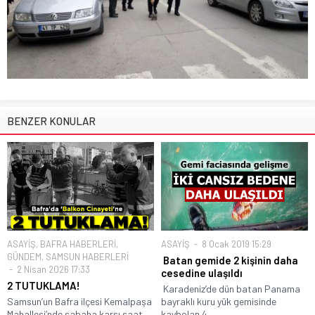
BENZER KONULAR
ASAYİŞ
,
BAFRA HABERLERİ
,
ASAYİŞ
8 Ocak 2019 15:29
GÜNDEM
,
SAMSUN HABERLERİ
Batan gemide 2 kişinin daha
2 Nisan 2026 17:33
cesedine ulaşıldı
2 TUTUKLAMA!
Karadeniz’de dün batan Panama
Samsun’un Bafra ilçesi Kemalpaşa
bayraklı kuru yük gemisinde
Mahallesi’nde sabaha karşı saat
kaybolan 4...