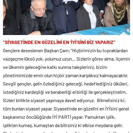
“SİYASETİNDE EN GÜZELİNİ EN ‘İYİ’SİNİ BİZ YAPARIZ”
Gençlere deseslenen Başkan Çam; “Hiçbirimizin bu topraklardan
vazgeçme lüksü yok, yolumuz uzun… Sizlerin görev alma, ilçemin
ve ülkemin geleceğine katkı sunma talepleriniz, bizim
yönetimimizde emin olun hiçbir zaman karşılıksız kalmayacaktır.
Sevgili gençler, gelin özlediğiniz geleceği, hedeflediğiniz ülküleri,
istediğiniz kardeşliği ve beraberliği el birliği ile gerçekleştirelim.
Sizleri birlikte siyaset yapmaya davet ediyoruz. Bilmelisiniz ki;
tüm bunları siyaset yapar. Siyasetinde en güzelini en İYİ’sini genel
başkanımız öncülüğünde İYİ PARTİ yapar. Pamuktan iplik,
iplikten kumaş, kumaştan da bilirsiniz ki elbise meydana gelir.