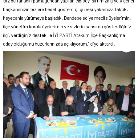
Biz bu tarlanın pamuğundan yapılan elbiseyi sırtımıza giydik genel
başkanımızın bizlere hedef gösterdiği güneşi yakamıza taktık,
heyecanla yürümeye başladık. Bendebelediye meclis üyelerimin,
ilçe yönetim kurulu üyelerimin ve sizlerin şahsıma gösterdiğiniz
ilgi, verdiğiniz destek ile İYİ PARTİ Atakum İlçe Başkanlığı’na
aday olduğumu huzurlarınızda açıklıyorum.” diye aktardı.