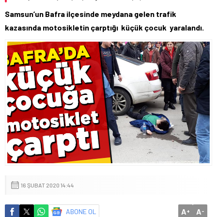
Samsun’un Bafra ilçesinde meydana gelen trafik
kazasında motosikletin çarptığı küçük çocuk yaralandı.
16 ŞUBAT 2020 14:44
A
A
ABONE OL
+
-