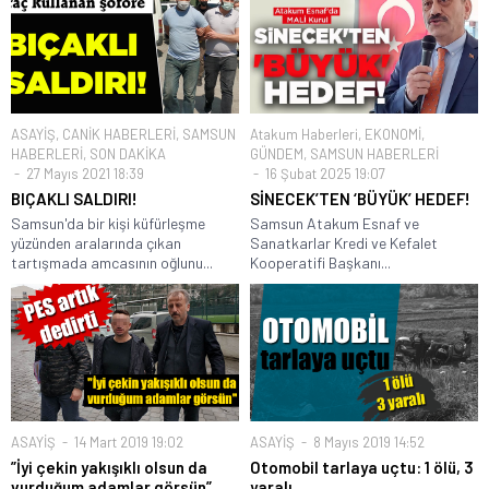
ASAYİŞ
,
CANİK HABERLERİ
,
SAMSUN
Atakum Haberleri
,
EKONOMİ
,
HABERLERİ
,
SON DAKİKA
GÜNDEM
,
SAMSUN HABERLERİ
27 Mayıs 2021 18:39
16 Şubat 2025 19:07
BIÇAKLI SALDIRI!
SİNECEK’TEN ‘BÜYÜK’ HEDEF!
Samsun'da bir kişi küfürleşme
Samsun Atakum Esnaf ve
yüzünden aralarında çıkan
Sanatkarlar Kredi ve Kefalet
tartışmada amcasının oğlunu...
Kooperatifi Başkanı...
ASAYİŞ
14 Mart 2019 19:02
ASAYİŞ
8 Mayıs 2019 14:52
”İyi çekin yakışıklı olsun da
Otomobil tarlaya uçtu: 1 ölü, 3
vurduğum adamlar görsün”
yaralı