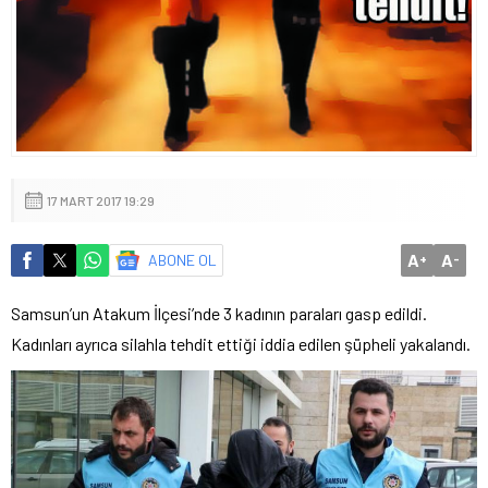
17 MART 2017 19:29
A
A
ABONE OL
+
-
Samsun’un Atakum İlçesi’nde 3 kadının paraları gasp edildi.
Kadınları ayrıca silahla tehdit ettiği iddia edilen şüpheli yakalandı.