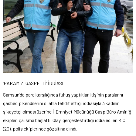
‘PARAMIZI GASPETTİ’ İDDİASI
Samsun’da para karşılığında fuhuş yaptıkları kişinin paralarını
gasbedip kendilerini silahla tehdit ettiği iddiasıyla 3 kadının
şikayetçi olması üzerine İl Emniyet Müdürlüğü Gasp Büro Amirliği
ekipleri çalışma başlattı. Olayı gerçekleştirdiği iddia edilen K.C.
(20), polis ekiplerince gözaltına alındı.