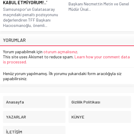
KABUL ETMİYORUM!..’
Başkanı Necmettin Metin ve Genel
Samsunspor'un Galatasaray
Müdür Ünal...
maçındaki penaltı pozisyonunu
değerlendiren TFF Başkanı
Hacıosmanoğlu, önemli...
YORUMLAR
Yorum yapabilmek için
oturum açmalısınız
.
This site uses Akismet to reduce spam.
Learn how your comment data
is processed.
Henüz yorum yapılmamış. İlk yorumu yukarıdaki form aracılığıyla siz
yapabilirsiniz.
Anasayfa
Gizlilik Politikası
YAZARLAR
KÜNYE
İLETİŞİM