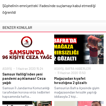
Şüphelinin emniyetteki ifadesinde suçlamayı kabul etmediği
öğrenildi
BENZER KONULAR
ASAYİŞ
1 Haziran 2020 15:24
ASAYİŞ
,
BAFRA HABERLERİ
11 Haziran 2020 13:50
Samsun Valiliği’nden yeni
pandemi açıklaması! Ceza
Mağazadan kıyafet
yağdı
hırsızlığına 2 gözaltı
Samsun İl Jandarma Komutanlığı
Samsun’un Bafra ilçesinde giyim
tarafından korona virüs tedbirleri
mağazasından hırsızlık yaptığı
kapsamında hafta...
iddiasıyla 2 kişi...