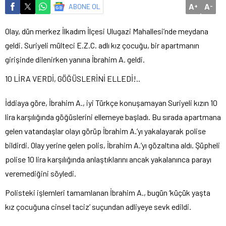
A
A
ABONE OL
+
-
Olay, dün merkez İlkadım İlçesi Ulugazi Mahallesi’nde meydana
geldi. Suriyeli mülteci E.Z.C. adlı kız çocuğu, bir apartmanın
girişinde dilenirken yanına İbrahim A. geldi.
10 LİRA VERDİ, GÖĞÜSLERİNİ ELLEDİ!..
İddiaya göre, İbrahim A., iyi Türkçe konuşamayan Suriyeli kızın 10
lira karşılığında göğüslerini ellemeye başladı. Bu sırada apartmana
gelen vatandaşlar olayı görüp İbrahim A.’yı yakalayarak polise
bildirdi. Olay yerine gelen polis, İbrahim A.’yı gözaltına aldı. Şüpheli
polise 10 lira karşılığında anlaştıklarını ancak yakalanınca parayı
veremediğini söyledi.
Polisteki işlemleri tamamlanan İbrahim A., bugün ‘küçük yaşta
kız çocuğuna cinsel taciz’ suçundan adliyeye sevk edildi.