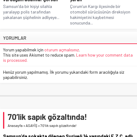
Samsun'da bir kişiyi silahla
Çorum’un Kargı ilçesinde bir
yaralayıp polis tarafından
otomobil sürücüsünün direksiyon
yakalanan şüphelinin adliyeye...
hakimiyetini kaybetmesi
sonucunda...
YORUMLAR
Yorum yapabilmek için
oturum açmalısınız
.
This site uses Akismet to reduce spam.
Learn how your comment data
is processed.
Henüz yorum yapılmamış. İlk yorumu yukarıdaki form aracılığıyla siz
yapabilirsiniz.
70’lik sapık gözaltında!
Anasayfa
»
ASAYİŞ
»
70’lik sapık gözaltında!
Samsun’da sokakta dilenen Suriyeli 14 yaşındaki E.Z.C. adlı