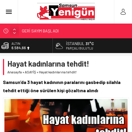
GERİ SAYIM BAŞLADI
SAMSUNSPOR’DA HEDEF 5’İNCİLİK!
İSTANBUL
31°C
ALTIN
6.584,66
‘BAFRA’YA YATIRIM YAPIN!’
PARÇALI BULUTLU
İŞTE FINDIK FİYATI!
BİST
Hayat kadınlarına tehdit!
13.889,75
YÖNETİCİ SEÇERKEN YAPILAN EN BÜYÜK HATALAR
Anasayfa
»
ASAYİŞ
»
Hayat kadınlarına tehdit!
DOLAR
47,7046
Samsun’da 3 hayat kadınının paralarını gasbedip silahla
EURO
tehdit ettiği öne sürülen kişi gözaltına alındı
55,0051