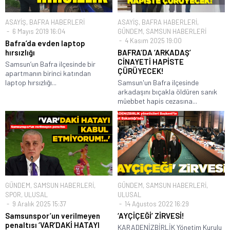
ASAYİŞ
,
BAFRA HABERLERİ
ASAYİŞ
,
BAFRA HABERLERİ
,
6 Mayıs 2019 16:04
GÜNDEM
,
SAMSUN HABERLERİ
4 Kasım 2025 19:00
Bafra’da evden laptop
hırsızlığı
BAFRA’DA ‘ARKADAŞ’
CİNAYETİ HAPİSTE
Samsun’un Bafra ilçesinde bir
ÇÜRÜYECEK!
apartmanın birinci katından
laptop hırsızlığı...
Samsun'un Bafra ilçesinde
arkadaşını bıçakla öldüren sanık
müebbet hapis cezasına...
GÜNDEM
,
SAMSUN HABERLERİ
,
GÜNDEM
,
SAMSUN HABERLERİ
,
SPOR
,
ULUSAL
ULUSAL
9 Aralık 2025 15:37
14 Ağustos 2022 16:29
Samsunspor’un verilmeyen
‘AYÇİÇEĞİ’ ZİRVESİ!
penaltısı ‘VAR’DAKİ HATAYI
KARADENİZBİRLİK Yönetim Kurulu