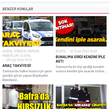
BENZER KONULAR
ASAYİŞ
,
GÜNDEM
,
SAMSUN
ASAYİŞ
30 Ocak 2020 19:06
HABERLERİ
,
ULUSAL
BUNALIMA GİRDİ KENDİNİ İPLE
28 Eylül 2022 15:03
ASTI
ARAÇ TAKVİYESİ!
Samsun'da bir kişi girdiği bunalım
Samsun'da halkın huzuru için gece
sonucu kendini iple asarak intihar...
gündüz görev yapan Büyükşehir
Belediyesi...