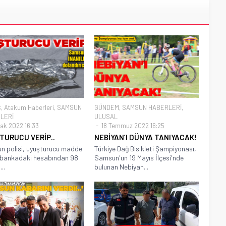
Ş
,
Atakum Haberleri
,
SAMSUN
GÜNDEM
,
SAMSUN HABERLERİ
,
LERİ
ULUSAL
ak 2022 16:33
18 Temmuz 2022 16:25
TURUCU VERİP..
NEBİYAN’I DÜNYA TANIYACAK!
 polisi, uyuşturucu madde
Türkiye Dağ Bisikleti Şampiyonası,
ip bankadaki hesabından 98
Samsun'un 19 Mayıs İlçesi'nde
...
bulunan Nebiyan...