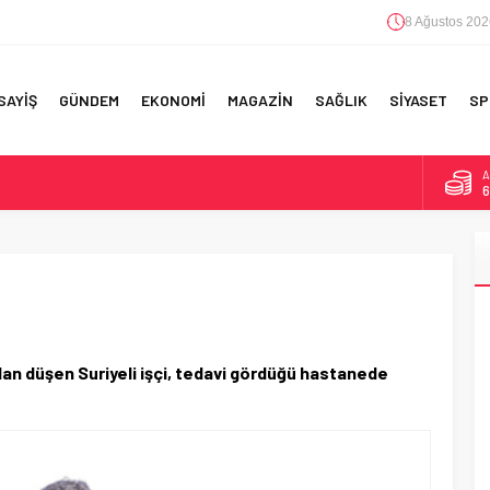
8 Ağustos 202
SAYİŞ
GÜNDEM
EKONOMİ
MAGAZİN
SAĞLIK
SİYASET
SP
A
6
F 5’İNCİLİK!
B
1
IN!’
D
4
 YAPILAN EN BÜYÜK HATALAR
E
5
ndan düşen Suriyeli işçi, tedavi gördüğü hastanede