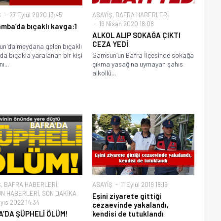
Ş
27 Eylül 2020 13:45
ASAYİŞ
,
BAFRA HABERLERİ
19 Nisan 2020 18:08
mba’da bıçaklı kavga:1
ALKOL ALIP SOKAĞA ÇIKTI
CEZA YEDİ
n'da meydana gelen bıçaklı
a bıçakla yaralanan bir kişi
Samsun’un Bafra İlçesinde sokağa
ı...
çıkma yasağına uymayan şahıs
alkollü...
Ş
,
BAFRA HABERLERİ
,
ASAYİŞ
11 Eylül 2019 18:16
N HABERLERİ
,
SON DAKİKA
Eşini ziyarete gittiği
yıs 2022 14:34
cezaevinde yakalandı,
A’DA ŞÜPHELİ ÖLÜM!
kendisi de tutuklandı