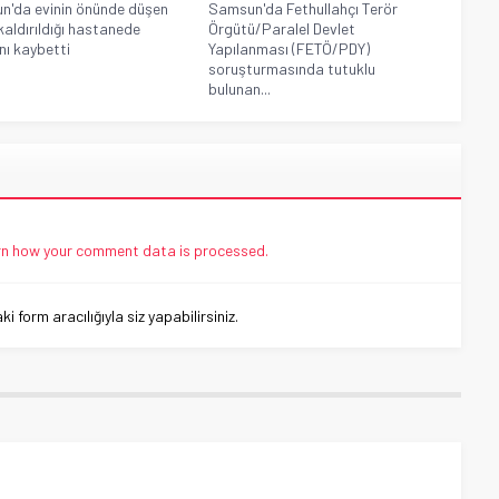
'da evinin önünde düşen
Samsun'da Fethullahçı Terör
kaldırıldığı hastanede
Örgütü/Paralel Devlet
nı kaybetti
Yapılanması (FETÖ/PDY)
soruşturmasında tutuklu
bulunan...
n how your comment data is processed.
 form aracılığıyla siz yapabilirsiniz.