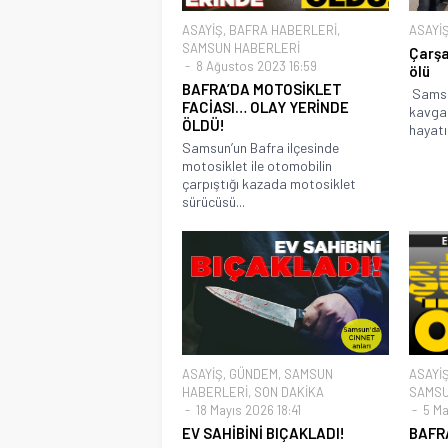
ASAYİŞ
,
BAFRA HABERLERİ
,
ASAYİ
SAMSUN HABERLERİ
Çarşa
8 Ağustos 2023 16:59
ölü
BAFRA’DA MOTOSİKLET
Samsu
FACİASI… OLAY YERİNDE
kavgad
ÖLDÜ!
hayatın
Samsun’un Bafra ilçesinde
motosiklet ile otomobilin
çarpıştığı kazada motosiklet
sürücüsü...
ASAYİŞ
,
GÜNDEM
,
SAMSUN
ASAYİ
HABERLERİ
,
SON DAKİKA
SAMSU
18 Mayıs 2026 18:41
5 Ma
EV SAHİBİNİ BIÇAKLADI!
BAFR