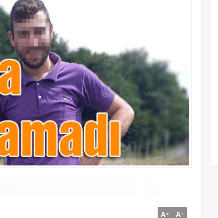
A
A
+
-