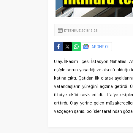
17 TEMMUZ 2018 19:26
ABONE OL
Olay, İlkadım ilçesi İstasyon Mahallesi A
eşiyle sorun yaşadığı ve alkollü olduğu id
katına çıktı. Çatıdan ilk olarak ayakları
vatandaşların yüreğini ağzına getirdi. 
itfaiye ekibi sevk edildi. İtfaiye ekipl
arttırdı. Olay yerine gelen müzakerecil
vazgeçen şahıs, polisler tarafından gözalt