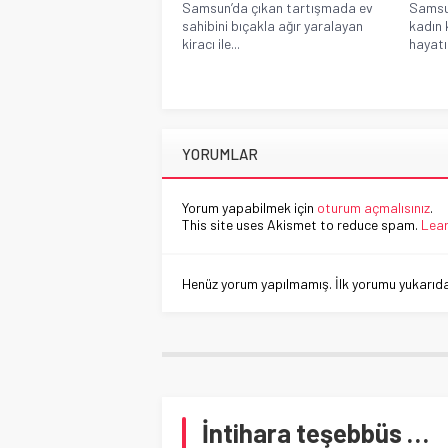
Samsun’da çıkan tartışmada ev
Samsun
sahibini bıçakla ağır yaralayan
kadın 
kiracı ile...
hayatı
YORUMLAR
Yorum yapabilmek için
oturum açmalısınız
.
This site uses Akismet to reduce spam.
Lear
Henüz yorum yapılmamış. İlk yorumu yukarıdaki
İntihara teşebbüs …