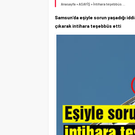
Anasayfa
»
ASAYİŞ
»
İntihara teşebbüs …
Samsun’da eşiyle sorun yaşadığı iddia 
çıkarak intihara teşebbüs etti