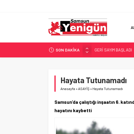
A
SON DAKİKA
GERİ SAYIM BAŞLADI
SAMSUNSPOR’DA HEDE
‘BAFRA’YA YATIRIM YAP
İŞTE FINDIK FİYATI!
Hayata Tutunamadı
YÖNETİCİ SEÇERKEN
Anasayfa
»
ASAYİŞ
»
Hayata Tutunamadı
Samsun’da çalıştığı inşaatın 6. katı
hayatını kaybetti