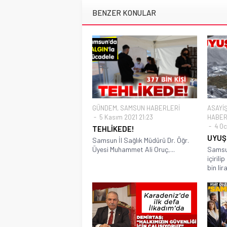
BENZER KONULAR
GÜNDEM
,
SAMSUN HABERLERİ
ASAYİ
5 Kasım 2021 21:23
HABER
4 Oc
TEHLİKEDE!
UYUŞ
Samsun İl Sağlık Müdürü Dr. Öğr.
Üyesi Muhammet Ali Oruç,...
Samsun
içiril
bin lira