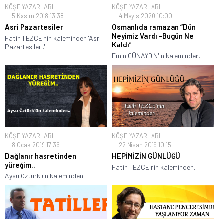
KÖŞE YAZARLARI
KÖŞE YAZARLARI
5 Kasım 2018 13:38
4 Mayıs 2020 10:00
Asri Pazartesiler
Osmanlıda ramazan “Dün
Neyimiz Vardı -Bugün Ne
Fatih TEZCE'nin kaleminden 'Asri
Kaldı”
Pazartesiler..'
Emin GÜNAYDIN'ın kaleminden..
KÖŞE YAZARLARI
KÖŞE YAZARLARI
8 Ocak 2019 17:36
22 Nisan 2019 10:15
Dağlanır hasretinden
HEPİMİZİN GÜNLÜĞÜ
yüreğim..
Fatih TEZCE'nin kaleminden..
Aysu Öztürk'ün kaleminden.