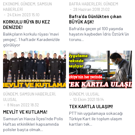
EKONOMİ
,
GÜNDEM
,
SAMSUN
BAFRA HABERLERİ
,
GÜNDEM
HABERLERİ
28 Haziran 2018 21:02
24 Ekim 2023 15:10
Bafra’da Günlükten çıkan
KORKULU RÜYA BU KEZ
BÜYÜK AŞK!
DENİZDE!
Bafra’da geçen yıl 100 yaşında
Balıkçıların korkulu rüyası ‘mavi
hayatını kaybeden İdris Öztürk'ün
yengeç’, 1 haftadır Karadeniz’de
torunu...
görülüyor
GÜNDEM
,
SAMSUN HABERLERİ
,
GÜNDEM
,
ULUSAL
ULUSAL
10 Ekim 2021 19:14
8 Nisan 2022 18:32
TEK KARTLA ULAŞIM!
MEVLİT VE KUTLAMA!
PTT'nin uygulamaya sokacağı
Samsun'un Havza İlçesi'nde Polis
Türkiye Kart ile toplum ulaşım
Haftas etkinlikleri kapsamında
kartları tek...
polisler başta olmak...