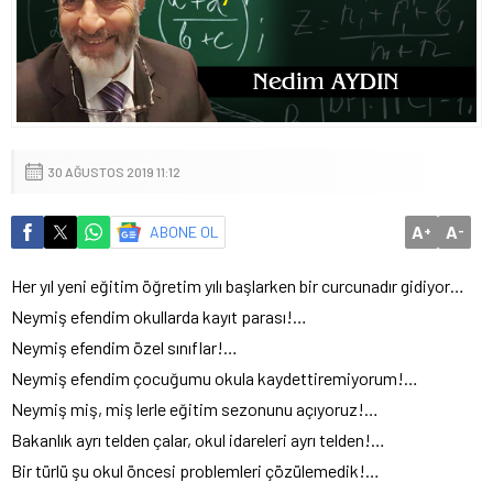
30 AĞUSTOS 2019 11:12
A
A
ABONE OL
+
-
Her yıl yeni eğitim öğretim yılı başlarken bir curcunadır gidiyor…
Neymiş efendim okullarda kayıt parası!…
Neymiş efendim özel sınıflar!…
Neymiş efendim çocuğumu okula kaydettiremiyorum!…
Neymiş miş, miş lerle eğitim sezonunu açıyoruz!…
Bakanlık ayrı telden çalar, okul idareleri ayrı telden!…
Bir türlü şu okul öncesi problemleri çözülemedik!…