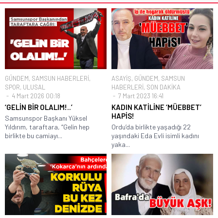
GÜNDEM
,
SAMSUN HABERLERİ
,
ASAYİŞ
,
GÜNDEM
,
SAMSUN
SPOR
,
ULUSAL
HABERLERİ
,
SON DAKİKA
4 Mart 2026 00:18
7 Mart 2023 16:41
‘GELİN BİR OLALIM!..’
KADIN KATİLİNE ‘MÜEBBET’
HAPİS!
Samsunspor Başkanı Yüksel
Yıldırım, taraftara, “Gelin hep
Ordu’da birlikte yaşadığı 22
birlikte bu camiayı...
yaşındaki Eda Evli isimli kadını
yaka...