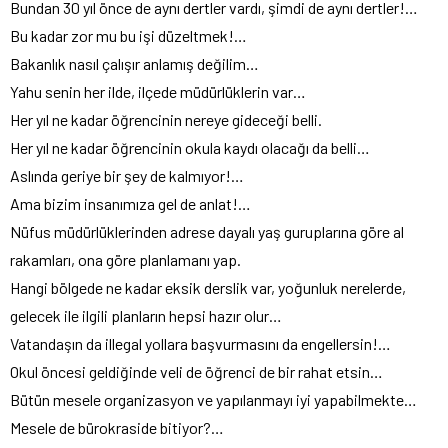
Bundan 30 yıl önce de aynı dertler vardı, şimdi de aynı dertler!…
Bu kadar zor mu bu işi düzeltmek!…
Bakanlık nasıl çalışır anlamış değilim…
Yahu senin her ilde, ilçede müdürlüklerin var…
Her yıl ne kadar öğrencinin nereye gideceği belli.
Her yıl ne kadar öğrencinin okula kaydı olacağı da belli…
Aslında geriye bir şey de kalmıyor!…
Ama bizim insanımıza gel de anlat!…
Nüfus müdürlüklerinden adrese dayalı yaş guruplarına göre al
rakamları, ona göre planlamanı yap.
Hangi bölgede ne kadar eksik derslik var, yoğunluk nerelerde,
gelecek ile ilgili planların hepsi hazır olur…
Vatandaşın da illegal yollara başvurmasını da engellersin!…
Okul öncesi geldiğinde veli de öğrenci de bir rahat etsin…
Bütün mesele organizasyon ve yapılanmayı iyi yapabilmekte…
Mesele de bürokraside bitiyor?…