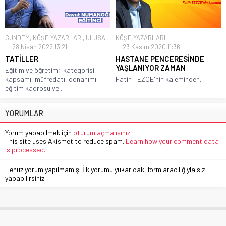
GÜNDEM
,
KÖŞE YAZARLARI
,
ULUSAL
KÖŞE YAZARLARI
28 Nisan 2022 13:21
23 Kasım 2020 11:36
TATİLLER
HASTANE PENCERESİNDE
YAŞLANIYOR ZAMAN
Eğitim ve öğretim; kategorisi,
kapsamı, müfredatı, donanımı,
Fatih TEZCE'nin kaleminden..
eğitim kadrosu ve...
YORUMLAR
Yorum yapabilmek için
oturum açmalısınız
.
This site uses Akismet to reduce spam.
Learn how your comment data
is processed.
Henüz yorum yapılmamış. İlk yorumu yukarıdaki form aracılığıyla siz
yapabilirsiniz.