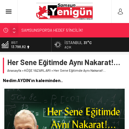
SAMSUNSPOR’DA HEDEF 5’İNCİLİK!
‘BAFRA’YA YATIRIM YAPIN!’
İSTANBUL
31°C
BİST
13.798,82
İŞTE FINDIK FİYATI!
AÇIK
YÖNETİCİ SEÇERKEN YAPILAN EN BÜYÜK HATALAR
DOLAR
Her Sene Eğitimde Aynı Nakarat!…
47,7025
GERİ SAYIM BAŞLADI
Anasayfa
»
KÖŞE YAZARLARI
»
Her Sene Eğitimde Aynı Nakarat!…
EURO
55,0112
Nedim AYDIN’ın kaleminden..
ALTIN
6.519,97