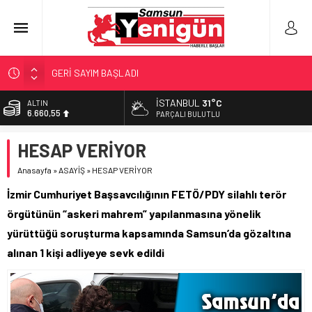
GERİ SAYIM BAŞLADI
SAMSUNSPOR’DA HEDEF 5’İNCİLİK!
İSTANBUL
31°C
ALTIN
6.660,55
‘BAFRA’YA YATIRIM YAPIN!’
PARÇALI BULUTLU
İŞTE FINDIK FİYATI!
BİST
HESAP VERİYOR
13.779,39
YÖNETİCİ SEÇERKEN YAPILAN EN BÜYÜK HATALAR
Anasayfa
»
ASAYİŞ
»
HESAP VERİYOR
DOLAR
47,7111
İzmir Cumhuriyet Başsavcılığının FETÖ/PDY silahlı terör
EURO
örgütünün “askeri mahrem” yapılanmasına yönelik
55,1881
yürüttüğü soruşturma kapsamında Samsun’da gözaltına
alınan 1 kişi adliyeye sevk edildi