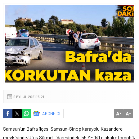
9 EYLÜL 2021 15:21
A
A
ABONE OL
+
-
Samsun’un Bafra ilçesi Samsun-Sinop karayolu Kazandere
mevkisinde,Ufuk Sürmeli idaresindeki 55 YE 141 plakalı otomobil,