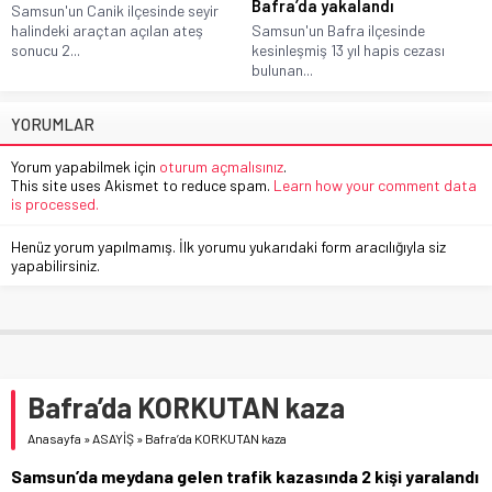
Bafra’da yakalandı
Samsun'un Canik ilçesinde seyir
halindeki araçtan açılan ateş
Samsun'un Bafra ilçesinde
sonucu 2...
kesinleşmiş 13 yıl hapis cezası
bulunan...
YORUMLAR
Yorum yapabilmek için
oturum açmalısınız
.
This site uses Akismet to reduce spam.
Learn how your comment data
is processed.
Henüz yorum yapılmamış. İlk yorumu yukarıdaki form aracılığıyla siz
yapabilirsiniz.
Bafra’da KORKUTAN kaza
Anasayfa
»
ASAYİŞ
»
Bafra’da KORKUTAN kaza
Samsun’da meydana gelen trafik kazasında 2 kişi yaralandı