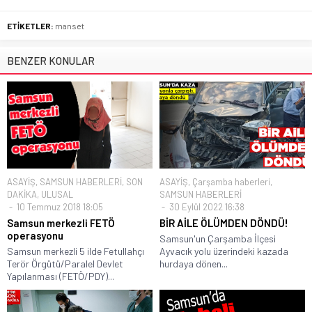
ETİKETLER:
manset
BENZER KONULAR
ASAYİŞ
,
SAMSUN HABERLERİ
,
SON
ASAYİŞ
,
Çarşamba haberleri
,
DAKİKA
,
ULUSAL
SAMSUN HABERLERİ
10 Temmuz 2018 18:05
30 Eylül 2022 16:38
Samsun merkezli FETÖ
BİR AİLE ÖLÜMDEN DÖNDÜ!
operasyonu
Samsun'un Çarşamba İlçesi
Samsun merkezli 5 ilde Fetullahçı
Ayvacık yolu üzerindeki kazada
Terör Örgütü/Paralel Devlet
hurdaya dönen...
Yapılanması (FETÖ/PDY)...