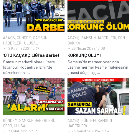
ASAYİŞ
,
GÜNDEM
,
SAMSUN
ASAYİŞ
,
SAMSUN HABERLERİ
,
SON
HABERLERİ
,
ULUSAL
DAKİKA
12 Kasım 2021 16:37
26 Nisan 2022 16:08
‘OTO KAÇAKÇILIĞI’na darbe!
KORKUNÇ ÖLÜM!
Samsun merkezli olmak üzere
Samsun'da mermer ocağında
İstanbul, Kocaeli ve İzmir’de
üzerine mermer kesme makinesinin
düzenlenen ve...
şasesi düşen işçi...
GÜNDEM
,
SAMSUN HABERLERİ
,
ASAYİŞ
,
GÜNDEM
,
SAMSUN
SPOR
,
ULUSAL
HABERLERİ
17 Eylül 2025 23:13
23 Ağustos 2024 15:54