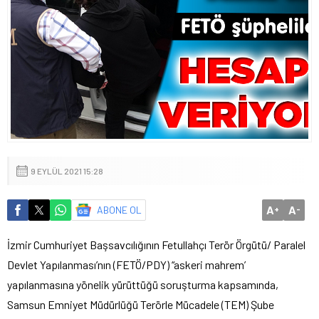
9 EYLÜL 2021 15:28
A
A
ABONE OL
+
-
İzmir Cumhuriyet Başsavcılığının Fetullahçı Terör Örgütü/ Paralel
Devlet Yapılanması’nın (FETÖ/PDY) “askeri mahrem’
yapılanmasına yönelik yürüttüğü soruşturma kapsamında,
Samsun Emniyet Müdürlüğü Terörle Mücadele (TEM) Şube