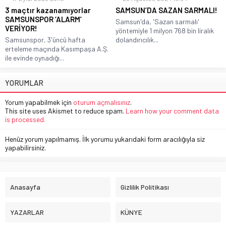
3 maçtır kazanamıyorlar
SAMSUN’DA SAZAN SARMALI!
SAMSUNSPOR ‘ALARM’
Samsun'da, 'Sazan sarmalı'
VERİYOR!
yöntemiyle 1 milyon 768 bin liralık
Samsunspor, 3'üncü hafta
dolandırıcılık...
erteleme maçında Kasımpaşa A.Ş.
ile evinde oynadığı...
YORUMLAR
Yorum yapabilmek için
oturum açmalısınız
.
This site uses Akismet to reduce spam.
Learn how your comment data
is processed.
Henüz yorum yapılmamış. İlk yorumu yukarıdaki form aracılığıyla siz
yapabilirsiniz.
Anasayfa
Gizlilik Politikası
YAZARLAR
KÜNYE