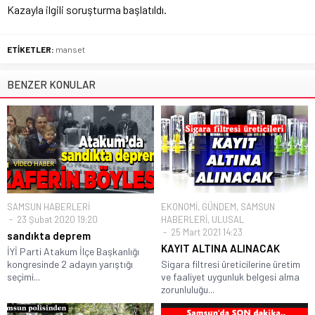
Kazayla ilgili soruşturma başlatıldı.
ETİKETLER:
manset
BENZER KONULAR
SAMSUN HABERLERİ
EKONOMİ
,
GÜNDEM
,
SAMSUN
23 Şubat 2020 19:20
HABERLERİ
,
ULUSAL
25 Mart 2021 14:23
sandıkta deprem
KAYIT ALTINA ALINACAK
İYİ Parti Atakum İlçe Başkanlığı
kongresinde 2 adayın yarıştığı
Sigara filtresi üreticilerine üretim
seçimi...
ve faaliyet uygunluk belgesi alma
zorunluluğu...