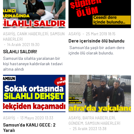
ASAYİŞ
,
CANİK HABERLERİ
,
SAMSUN
ASAYİŞ
25 Mart 2019 18:15
HABERLERİ
Dere içerisinde ölü bulundu
14 Aralık 2021 19:30
Samsun'da yaşlı bir adam dere
SİLAHLI SALDIRI!
içinde ölü olarak bulundu.
Samsun'da silahla yaralanan bir
kişi hastaneye kaldırılarak tedavi
altına alındı
ASAYİŞ
13 Mayıs 2020 13:33
ASAYİŞ
,
BAFRA HABERLERİ
,
GÜNDEM
,
SAMSUN HABERLERİ
Samsun’da KANLI GECE: 2
25 Aralık 2023 13:38
Yaralı