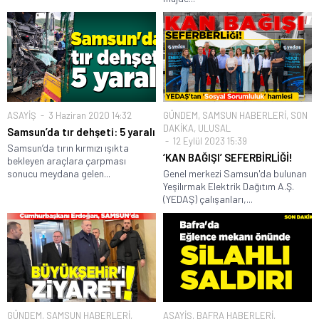
ASAYİŞ
3 Haziran 2020 14:32
GÜNDEM
,
SAMSUN HABERLERİ
,
SON
DAKİKA
,
ULUSAL
Samsun’da tır dehşeti: 5 yaralı
12 Eylül 2023 15:39
Samsun’da tırın kırmızı ışıkta
‘KAN BAĞIŞI’ SEFERBİRLİĞİ!
bekleyen araçlara çarpması
sonucu meydana gelen...
Genel merkezi Samsun'da bulunan
Yeşilırmak Elektrik Dağıtım A.Ş.
(YEDAŞ) çalışanları,...
GÜNDEM
,
SAMSUN HABERLERİ
,
ASAYİŞ
,
BAFRA HABERLERİ
,