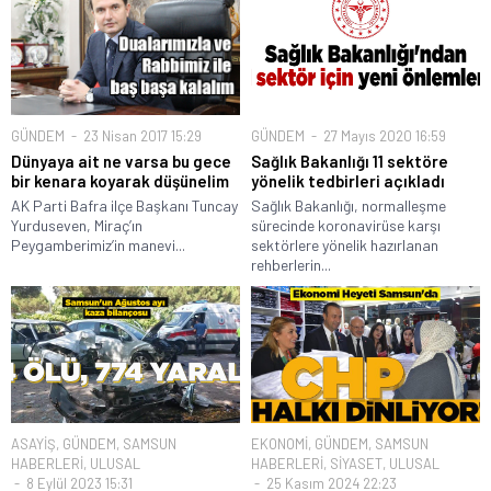
GÜNDEM
23 Nisan 2017 15:29
GÜNDEM
27 Mayıs 2020 16:59
Dünyaya ait ne varsa bu gece
Sağlık Bakanlığı 11 sektöre
bir kenara koyarak düşünelim
yönelik tedbirleri açıkladı
AK Parti Bafra ilçe Başkanı Tuncay
Sağlık Bakanlığı, normalleşme
Yurduseven, Miraç’ın
sürecinde koronavirüse karşı
Peygamberimiz’in manevi...
sektörlere yönelik hazırlanan
rehberlerin...
ASAYİŞ
,
GÜNDEM
,
SAMSUN
EKONOMİ
,
GÜNDEM
,
SAMSUN
HABERLERİ
,
ULUSAL
HABERLERİ
,
SİYASET
,
ULUSAL
8 Eylül 2023 15:31
25 Kasım 2024 22:23