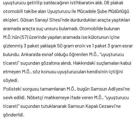
uyuşturucu getirilip satılacağının istihbaratını aldı. 06 plakalı
otomobili takibe alan Uyuşturucu ile Mücadele Şube Müdürlüğü
ekipleri, Gülsan Sanayi Sitesi’nde durdurdukları araçta yaptıkları
aramada araçta suç unsuru bulamadı. Otomobilde bulunan
M.Ö.’nün (57) üzerinde yapılan aramada ise külotunun içine
gizlenmiş 3 paket yaklaşık 50 gram eroin ve 1 paket 3 gram esrar
bulundu. Ankara’da esnaf olduğu öğrenilen M.Ö., “uyuşturucu
ticareti” suçundan gözaltına alındı. Hakkındaki suçlamaları kabul
etmeyen M.Ö., söz konusu uyuşturucuları kendisinin içtiğini
söyledi.
Polisteki sorgusu tamamlanan M.Ö., bugün Samsun Adliyesi’ne
sevk edildi. Nöbetçi mahkemeye ifade veren M.Ö., “uyuşturucu
ticareti” suçundan tutuklanarak Samsun Kapalı Cezaevi’ne
gönderildi.