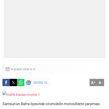
15 ŞUBAT 2016 14:17
A
A
ABONE OL
+
-
Samsun’un Bafra ilçesinde otomobilin motosiklete çarpması