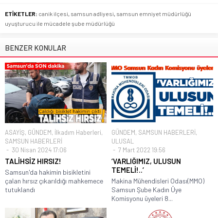
ETİKETLER:
canik ilçesi
,
samsun adliyesi
,
samsun emniyet müdürlüğü
uyuşturucu ile mücadele şube müdürlüğü
BENZER KONULAR
ASAYİŞ
,
GÜNDEM
,
İlkadım Haberleri
,
GÜNDEM
,
SAMSUN HABERLERİ
,
SAMSUN HABERLERİ
ULUSAL
30 Nisan 2024 17:06
7 Mart 2022 19:56
TALİHSİZ HIRSIZ!
‘VARLIĞIMIZ, ULUSUN
TEMELİ!..’
Samsun'da hakimin bisikletini
çalan hırsız çıkarıldığı mahkemece
Makina Mühendisleri Odası(MMO)
tutuklandı
Samsun Şube Kadın Üye
Komisyonu üyeleri 8...