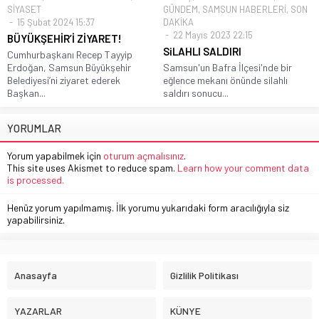
SİYASET
GÜNDEM
,
SAMSUN HABERLERİ
,
SON
15 Şubat 2024 15:37
DAKİKA
22 Mayıs 2023 22:15
BÜYÜKŞEHİR’İ ZİYARET!
SiLAHLI SALDIRI
Cumhurbaşkanı Recep Tayyip
Erdoğan, Samsun Büyükşehir
Samsun'un Bafra İlçesi'nde bir
Belediyesi’ni ziyaret ederek
eğlence mekanı önünde silahlı
Başkan...
saldırı sonucu...
YORUMLAR
Yorum yapabilmek için
oturum açmalısınız
.
This site uses Akismet to reduce spam.
Learn how your comment data
is processed.
Henüz yorum yapılmamış. İlk yorumu yukarıdaki form aracılığıyla siz
yapabilirsiniz.
Anasayfa
Gizlilik Politikası
YAZARLAR
KÜNYE