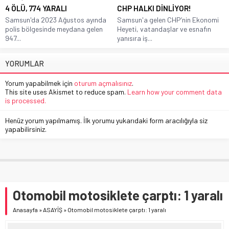
4 ÖLÜ, 774 YARALI
CHP HALKI DİNLİYOR!
Samsun'da 2023 Ağustos ayında
Samsun'a gelen CHP’nin Ekonomi
polis bölgesinde meydana gelen
Heyeti, vatandaşlar ve esnafın
947...
yanısıra iş...
YORUMLAR
Yorum yapabilmek için
oturum açmalısınız
.
This site uses Akismet to reduce spam.
Learn how your comment data
is processed.
Henüz yorum yapılmamış. İlk yorumu yukarıdaki form aracılığıyla siz
yapabilirsiniz.
Otomobil motosiklete çarptı: 1 yaralı
Anasayfa
»
ASAYİŞ
»
Otomobil motosiklete çarptı: 1 yaralı