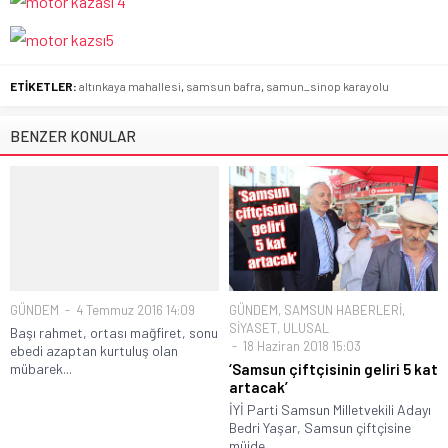
ETİKETLER:
altınkaya mahallesi
,
samsun bafra
,
samun_sinop karayolu
BENZER KONULAR
GÜNDEM
4 Temmuz 2016 14:09
GÜNDEM
,
SAMSUN HABERLERİ
,
SİYASET
,
ULUSAL
Başı rahmet, ortası mağfiret, sonu
18 Haziran 2018 15:03
ebedi azaptan kurtuluş olan
mübarek...
‘Samsun çiftçisinin geliri 5 kat
artacak’
İYİ Parti Samsun Milletvekili Adayı
Bedri Yaşar, Samsun çiftçisine
müjde...