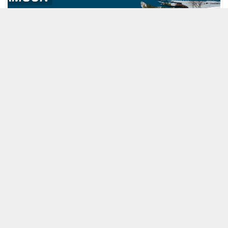
27 ŞUBAT 2020 18:48
A
A
ABONE OL
+
-
“KÜÇÜK ÇOCUKLARA CİNSEL TACİZ”
Edinilen bilgiye göre, Samsun Emniyet Müdürlüğü Siber Suçlarla
Mücadele Şube Müdürlüğü ekipleri, yaptıkları takip ve