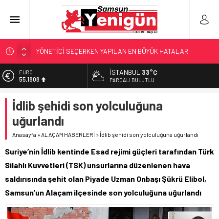
GERİ SAYIM BAŞLADI
SAMSUNSPOR’DA HEDEF 5’İNCİLİK!
İSTANBUL
33°C
EURO
55,1808
‘BAFRA’YA YATIRIM YAPIN!’
PARÇALI BULUTLU
İŞTE FINDIK FİYATI!
ALTIN
İdlib şehidi son yolculuğuna
6.662,82
YÖNETİCİ SEÇERKEN YAPILAN EN BÜYÜK HATALAR
uğurlandı
BİST
13.779,39
Anasayfa
»
ALAÇAM HABERLERİ
»
İdlib şehidi son yolculuğuna uğurlandı
DOLAR
Suriye’nin İdlib kentinde Esad rejimi güçleri tarafından Türk
47,6961
Silahlı Kuvvetleri (TSK) unsurlarına düzenlenen hava
saldırısında şehit olan Piyade Uzman Onbaşı Şükrü Elibol,
Samsun’un Alaçam ilçesinde son yolculuğuna uğurlandı