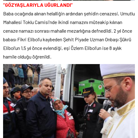
“GÖZYAŞLARIYLA UĞURLANDI”
Baba ocağında alınan helalliğin ardından şehidin cenazesi, Umutlu
Mahallesi Toklu Camisi’nde ikindi namazını müteakip kılınan
cenaze namazı sonrası mahalle mezarlığına defnedildi. 2 yıl önce
babası Fikri Elibol’u kaybeden Şehit Piyade Uzman Onbaşı Şükrü
Elibol’un 1,5 yıl önce evlendiği, eşi Özlem Elibol’un ise 8 aylık
hamile olduğu öğrenildi.