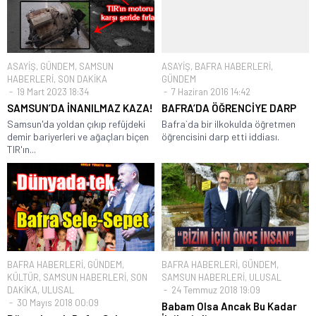
ASAYİŞ
,
GÜNDEM
,
SAMSUN
ASAYİŞ
,
BAFRA HABERLERİ
,
HABERLERİ
,
SON DAKİKA
GÜNDEM
19 Mart 2023 18:34
7 Haziran 2016 14:42
SAMSUN’DA İNANILMAZ KAZA!
BAFRA’DA ÖĞRENCİYE DARP
Samsun'da yoldan çıkıp refüjdeki
Bafra`da bir ilkokulda öğretmen
demir bariyerleri ve ağaçları biçen
öğrencisini darp etti iddiası.
TIR'ın...
BAFRA HABERLERİ
,
GÜNDEM
,
BAFRA HABERLERİ
,
GÜNDEM
,
KÜLTÜR
,
SAMSUN HABERLERİ
,
SON
SAMSUN HABERLERİ
,
ULUSAL
DAKİKA
,
ULUSAL
24 Temmuz 2018 19:09
30 Mayıs 2018 00:09
Babam Olsa Ancak Bu Kadar