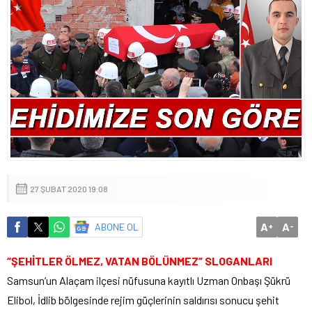
27 ŞUBAT 2020 19:08
A
A
ABONE OL
+
-
“ŞEHİTLER ÖLMEZ, VATAN BÖLÜNMEZ” SLOGANLARI
Samsun’un Alaçam ilçesi nüfusuna kayıtlı Uzman Onbaşı Şükrü
Elibol, İdlib bölgesinde rejim güçlerinin saldırısı sonucu şehit