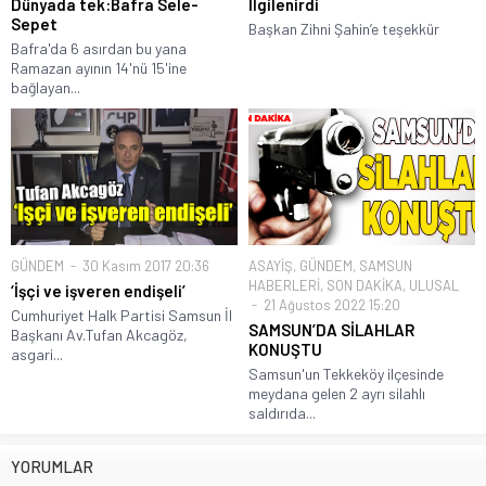
Dünyada tek:Bafra Sele-
İlgilenirdi
Sepet
Başkan Zihni Şahin’e teşekkür
Bafra'da 6 asırdan bu yana
Ramazan ayının 14'nü 15'ine
bağlayan...
GÜNDEM
30 Kasım 2017 20:36
ASAYİŞ
,
GÜNDEM
,
SAMSUN
HABERLERİ
,
SON DAKİKA
,
ULUSAL
‘İşçi ve işveren endişeli’
21 Ağustos 2022 15:20
Cumhuriyet Halk Partisi Samsun İl
SAMSUN’DA SİLAHLAR
Başkanı Av.Tufan Akcagöz,
KONUŞTU
asgari...
Samsun'un Tekkeköy ilçesinde
meydana gelen 2 ayrı silahlı
saldırıda...
YORUMLAR