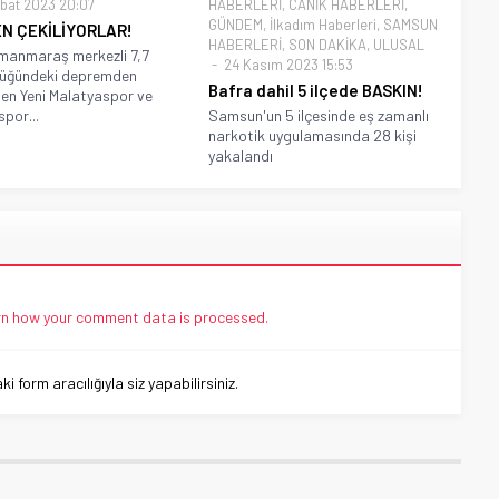
bat 2023 20:07
HABERLERİ
,
CANİK HABERLERİ
,
GÜNDEM
,
İlkadım Haberleri
,
SAMSUN
EN ÇEKİLİYORLAR!
HABERLERİ
,
SON DAKİKA
,
ULUSAL
manmaraş merkezli 7,7
24 Kasım 2023 15:53
lüğündeki depremden
Bafra dahil 5 ilçede BASKIN!
nen Yeni Malatyaspor ve
por...
Samsun'un 5 ilçesinde eş zamanlı
narkotik uygulamasında 28 kişi
yakalandı
n how your comment data is processed.
 form aracılığıyla siz yapabilirsiniz.