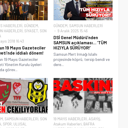
IS HABERLERİ
,
GÜNDEM
,
GÜNDEM
,
SAMSUN HABERLERİ
N HABERLERİ
,
SİYASET
,
SON
9 Aralık 2025 15:46
A
DSİ Genel Müdürü’nden
ayıs 2018 16:43
SAMSUN açıklaması… ‘TÜM
n 19 Mayıs Gazeteciler
HIZIYLA SÜRÜYOR!’
eti’nde iddialı dönem!
Samsun Mert Irmağı Islahı
 19 Mayıs Gazeteciler
projesinde köprü, tersip bendi ve
ti Yönetim Kurulu üyeleri
dere...
da görev...
EM
,
SAMSUN HABERLERİ
,
SON
19 MAYIS HABERLERİ
,
ASAYİŞ
,
A
,
SPOR
,
ULUSAL
Atakum Haberleri
,
BAFRA