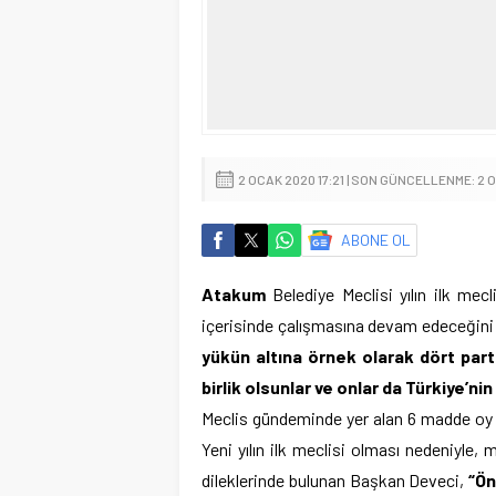
2 OCAK 2020 17:21 | SON GÜNCELLENME: 2 
ABONE OL
Atakum
Belediye Meclisi yılın ilk mecl
içerisinde çalışmasına devam edeceğini
yükün altına örnek olarak dört parti
birlik olsunlar ve onlar da Türkiye’ni
Meclis gündeminde yer alan 6 madde oy bi
Yeni yılın ilk meclisi olması nedeniyle, 
dileklerinde bulunan Başkan Deveci,
“Ön