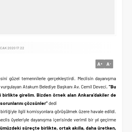
OCAK 2020 17:22
A
A
+
-
isini güzel temennilerle gerçekleştirdi. Meclisin dayanışma
 vurgulayan Atakum Belediye Başkanı Av. Cemil Deveci,
“Bu
 birlikte girelim. Bizden örnek alan Ankara’dakiler de
n sorunlarını çözsünler”
dedi
rliğiyle ilgili komisyonlara görüşülmek üzere havale edildi.
meclis üyeleriyle dayanışma içerisinde verimli bir yıl geçirme
ümüzdeki süreçte birlikte, ortak akılla, daha üretken,