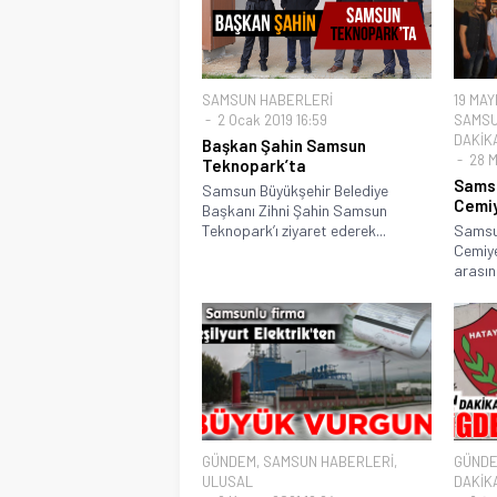
SAMSUN HABERLERİ
19 MAY
2 Ocak 2019 16:59
SAMSU
DAKİK
Başkan Şahin Samsun
28 M
Teknopark’ta
Samsu
Samsun Büyükşehir Belediye
Cemiy
Başkanı Zihni Şahin Samsun
Teknopark’ı ziyaret ederek...
Samsun
Cemiye
arasın
GÜNDEM
,
SAMSUN HABERLERİ
,
GÜND
ULUSAL
DAKİK