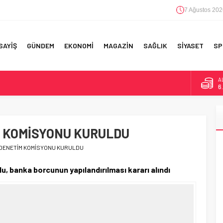
7 Ağustos 202
SAYİŞ
GÜNDEM
EKONOMİ
MAGAZİN
SAĞLIK
SİYASET
SP
A
6
F 5’İNCİLİK!
B
1
IN!’
M KOMİSYONU KURULDU
D
4
 YAPILAN EN BÜYÜK HATALAR
 DENETİM KOMİSYONU KURULDU
E
5
, banka borcunun yapılandırılması kararı alındı