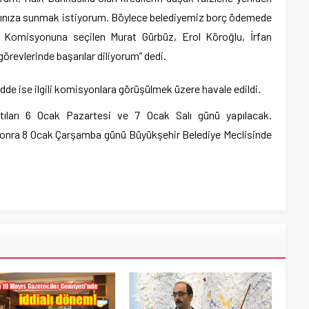
rınıza sunmak istiyorum. Böylece belediyemiz borç ödemede
m Komisyonuna seçilen Murat Gürbüz, Erol Köroğlu, İrfan
örevlerinde başarılar diliyorum” dedi.
e ise ilgili komisyonlara görüşülmek üzere havale edildi.
ıları 6 Ocak Pazartesi ve 7 Ocak Salı günü yapılacak.
nra 8 Ocak Çarşamba günü Büyükşehir Belediye Meclisinde