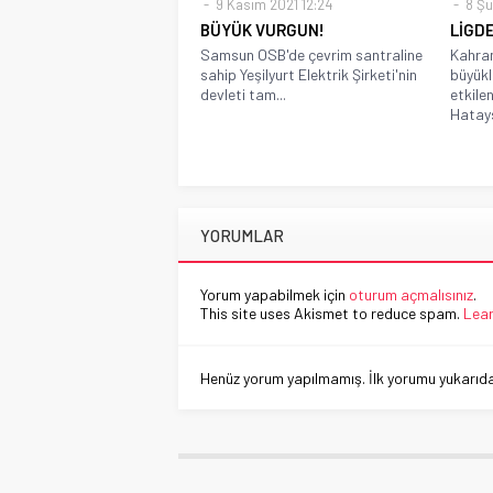
9 Kasım 2021 12:24
8 Şu
BÜYÜK VURGUN!
LİGD
Samsun OSB'de çevrim santraline
Kahra
sahip Yeşilyurt Elektrik Şirketi'nin
büyük
devleti tam...
etkile
Hatays
YORUMLAR
Yorum yapabilmek için
oturum açmalısınız
.
This site uses Akismet to reduce spam.
Lear
Henüz yorum yapılmamış. İlk yorumu yukarıdaki