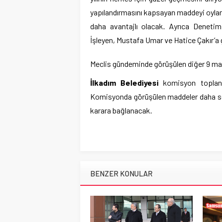
yapılandırmasını kapsayan maddeyi oyla
daha avantajlı olacak. Ayrıca Deneti
İşleyen, Mustafa Umar ve Hatice Çakır’a g
Meclis gündeminde görüşülen diğer 9 madd
İlkadım Belediyesi
komisyon toplant
Komisyonda görüşülen maddeler daha so
karara bağlanacak.
BENZER KONULAR