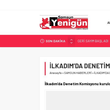
A
SON DAKİKA
GERİ SAYIM BAŞLADI
SAMSUNSPOR’DA HEDE
‘BAFRA’YA YATIRIM YAP
İŞTE FINDIK FİYATI!
İLKADIM’DA DENETİ
YÖNETİCİ SEÇERKEN
Anasayfa
»
SAMSUN HABERLERİ
»
İLKADIM’DA
İlkadım’da Denetim Komisyonu kuruldu