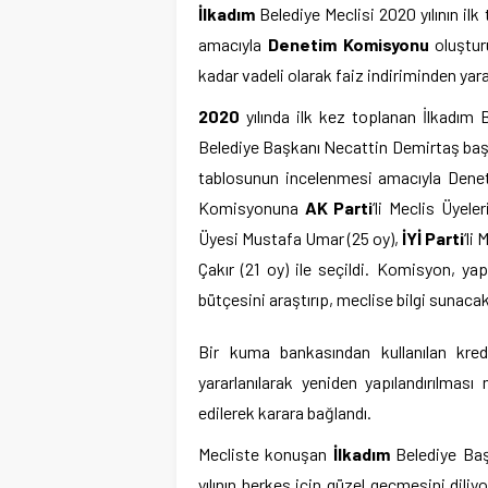
İlkadım
Belediye Meclisi 2020 yılının ilk
amacıyla
Denetim Komisyonu
oluştur
kadar vadeli olarak faiz indiriminden yarar
2020
yılında ilk kez toplanan İlkadım B
Belediye Başkanı Necattin Demirtaş başkan
tablosunun incelenmesi amacıyla Denet
Komisyonuna
AK Parti
‘li Meclis Üyel
Üyesi Mustafa Umar (25 oy),
İYİ Parti
‘li
Çakır (21 oy) ile seçildi. Komisyon, yap
bütçesini araştırıp, meclise bilgi sunacak
Bir kuma bankasından kullanılan kred
yararlanılarak yeniden yapılandırılmas
edilerek karara bağlandı.
Mecliste konuşan
İlkadım
Belediye Ba
yılının herkes için güzel geçmesini dili