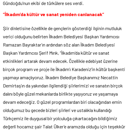
Gündoğdu’nun ekibi de türkülere ses verdi.
“İlkadım’da kültür ve sanat yeniden canlanacak”
Şiir dinletisine özellikle de gençlerin gösterdiği ilginin mutluluk
verici olduğunu belirten İlkadım Belediyesi Başkan Yardımcısı
Ramazan Bayraktar’ın ardından söz alan İlkadım Belediyesi
Başkan Yardımcısı Şerif Mırık, “İlkadım’da kültür ve sanat
etkinlikleri artarak devam edecek. Özellikle edebiyat üzerine
birçok program ve proje ile İlkadım’ı Karadeniz’in kültür başkenti
yapmayı amaçlıyoruz. İlkadım Belediye Başkanımız Necattin
Demirtaş’ın da yakından ilgilendiği şiirlerimizi ve sanatın birçok
dalını böyle güzel mekanlarda birlikte yaşıyoruz ve yaşamaya
devam edeceğiz. O güzel programlardan biri olacağından emin
olduğumuz bu gecede bizleri şiirleri ve ustalıkla kullandığı
Türkçemiz ile duygusal bir yolculuğa çıkartacağını bildiğimiz
değerli hocamız şair Talat Ülker’e aramızda olduğu için teşekkür