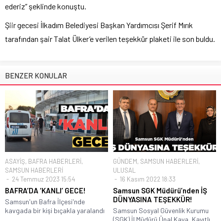
ederiz” şeklinde konuştu.
Şiir gecesi İlkadım Belediyesi Başkan Yardımcısı Şerif Mırık
tarafından şair Talat Ülker’e verilen teşekkür plaketi ile son buldu.
BENZER KONULAR
ASAYİŞ
,
BAFRA HABERLERİ
,
GÜNDEM
,
SAMSUN HABERLERİ
,
SAMSUN HABERLERİ
ULUSAL
24 Temmuz 2023 15:54
16 Kasım 2022 18:33
BAFRA’DA ‘KANLI’ GECE!
Samsun SGK Müdürü’nden İŞ
DÜNYASINA TEŞEKKÜR!
Samsun'un Bafra İlçesi'nde
kavgada bir kişi bıçakla yaralandı
Samsun Sosyal Güvenlik Kurumu
(SGK) İl Müdürü Ünal Kaya, Kayıtlı...