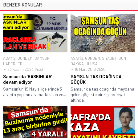
BENZER KONULAR
ASAYİŞ
,
GÜNDEM
,
SAMSUN
ASAYİŞ
,
GÜNDEM
,
SİYASET
,
SON
HABERLERİ
DAKİKA
,
ULUSAL
23 Kasım 2023 14:33
16 Mart 2018 21:20
Samsun’da ‘BASKINLAR’
SAMSUN TAŞ OCAĞINDA
devam ediyor
GÖÇÜK
Samsun'un 19 Mayıs ilçelerinde 3
Samsun’da taş ocağında meydana
araçta yapılan aramada silah ve...
gelen göçükte bir kişi hafriyat
altında...