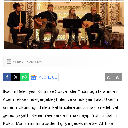
29 ARALIK 2019 12:41
A
A
ABONE OL
+
-
İlkadım Belediyesi Kültür ve Sosyal İşler Müdürlüğü tarafından
Acem Tekkesinde gerçekleştirilen ve konuk şair Talat Ülker’in
şiirlerini okunduğu dinleti, katılımcılara unutulmaz bir edebiyat
gecesi yaşattı. Kenan Yavuzarslan’ın hazırlayıp Prof. Dr. Şahin
Köktürk’ün sunumunu üstlendiği şiir gecesinde Şef Ali Rıza