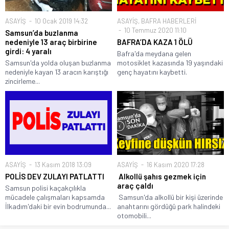
ASAYİŞ
10 Ocak 2019 14:32
ASAYİŞ
,
BAFRA HABERLERİ
10 Temmuz 2020 11:10
Samsun’da buzlanma
nedeniyle 13 araç birbirine
BAFRA’DA KAZA 1 ÖLÜ
girdi: 4 yaralı
Bafra'da meydana gelen
Samsun'da yolda oluşan buzlanma
motosiklet kazasında 19 yaşındaki
nedeniyle kayan 13 aracın karıştığı
genç hayatını kaybetti.
zincirleme...
ASAYİŞ
13 Kasım 2018 13:09
ASAYİŞ
16 Kasım 2020 17:28
POLİS DEV ZULAYI PATLATTI
Alkollü şahıs gezmek için
araç çaldı
Samsun polisi kaçakçılıkla
mücadele çalışmaları kapsamda
Samsun'da alkollü bir kişi üzerinde
İlkadım'daki bir evin bodrumunda...
anahtarını gördüğü park halindeki
otomobili...