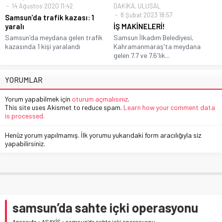
14 Ağustos 2020 11:42
DAKİKA
,
ULUSAL
8 Şubat 2023 18:57
Samsun’da trafik kazası: 1
yaralı
İŞ MAKİNELERİ!
Samsun'da meydana gelen trafik
Samsun İlkadım Belediyesi,
kazasında 1 kişi yaralandı
Kahramanmaraş'ta meydana
gelen 7.7 ve 7.6'lık...
YORUMLAR
Yorum yapabilmek için
oturum açmalısınız
.
This site uses Akismet to reduce spam.
Learn how your comment data
is processed.
Henüz yorum yapılmamış. İlk yorumu yukarıdaki form aracılığıyla siz
yapabilirsiniz.
samsun’da sahte içki operasyonu
Anasayfa
»
ASAYİŞ
»
samsun’da sahte içki operasyonu