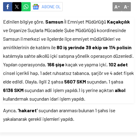
A
A
ABONE OL
+
-
Edinilen bilgiye göre,
Samsun
İl Emniyet Müdürlüğü
Kaçakçılık
ve Organize Suçlarla Mücadele Şube Müdürlüğü koordinesinde
Samsun il merkezi ve ilçelerde ilçe emniyet müdürlükleri ve
amirliklerinin de katılımı ile
80 iş yerinde 39 ekip ve 114 polisin
katılımıyla sahte alkollü içki satışına yönelik operasyon düzenledi.
Yapılan operasyonda,
166 şişe
kaçak ve yapma içki,
102 adet
cinsel içerikli hap, 1 adet ruhsatsız tabanca, şarjör ve 4 adet fişek
elde edildi. Olayla, ilgili 2 şahsa
5607 SKM
suçundan, 1 şahsa
6136 SKM
suçundan adli işlem yapıldı.1 iş yerine açıktan
alkol
kullandırmak suçundan idari işlem yapıldı.
Ayrıca,
‘hakaret’
suçundan aranması bulunan 1 şahıs ise
yakalanarak gerekli işlemleri yapıldı.