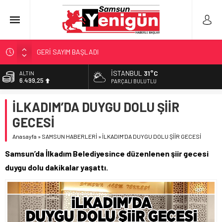
GERİ SAYIM BAŞLADI
SAMSUNSPOR’DA HEDEF 5’İNCİLİK!
İSTANBUL
31°C
ALTIN
6.499,25
‘BAFRA’YA YATIRIM YAPIN!’
PARÇALI BULUTLU
İŞTE FINDIK FİYATI!
BİST
İLKADIM’DA DUYGU DOLU ŞİİR
13.798,82
YÖNETİCİ SEÇERKEN YAPILAN EN BÜYÜK HATALAR
GECESİ
DOLAR
47,5921
Anasayfa
»
SAMSUN HABERLERİ
»
İLKADIM’DA DUYGU DOLU ŞİİR GECESİ
EURO
Samsun’da İlkadım Belediyesince düzenlenen şiir gecesi
54,9747
duygu dolu dakikalar yaşattı.