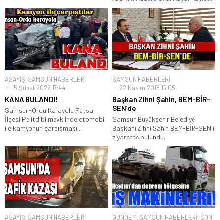
ASAYİŞ
,
SAMSUN HABERLERİ
SAMSUN HABERLERİ
15 Şubat 2022 17:44
22 Kasım 2018 13:05
KANA BULANDI!
Başkan Zihni Şahin, BEM-BİR-
SEN’de
Samsun-Ordu Karayolu Fatsa
İlçesi Pelitdibi mevkiinde otomobil
Samsun Büyükşehir Belediye
ile kamyonun çarpışması...
Başkanı Zihni Şahin BEM-BİR-SEN'i
ziyarette bulundu.
ASAYİŞ
,
SAMSUN HABERLERİ
GÜNDEM
,
SAMSUN HABERLERİ
,
SON