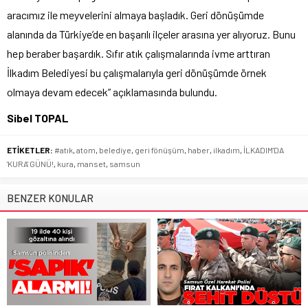
aracımız ile meyvelerini almaya başladık. Geri dönüşümde
alanında da Türkiye’de en başarılı ilçeler arasına yer alıyoruz. Bunu
hep beraber başardık. Sıfır atık çalışmalarında ivme arttıran
İlkadım Belediyesi bu çalışmalarıyla geri dönüşümde örnek
olmaya devam edecek” açıklamasında bulundu.
Sibel TOPAL
ETİKETLER:
#atık
,
atom
,
belediye
,
geri fönüşüm
,
haber
,
ilkadım
,
İLKADIM'DA
'KURA' GÜNÜ!
,
kura
,
manset
,
samsun
BENZER KONULAR