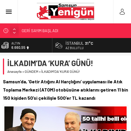
GERİ SAYIM BAŞLADI
SAMSUNSPOR’DA HEDEF 5’İNCİLİK!
İSTANBUL
31°C
ALTIN
6.660,55
‘BAFRA’YA YATIRIM YAPIN!’
AZ BULUTLU
İŞTE FINDIK FİYATI!
BİST
İLKADIM’DA ‘KURA’ GÜNÜ!
13.779,39
YÖNETİCİ SEÇERKEN YAPILAN EN BÜYÜK HATALAR
Anasayfa
»
GÜNDEM
»
İLKADIM’DA ‘KURA’ GÜNÜ!
DOLAR
47,7111
Samsun’da, ‘Getir Atığını Al Harçlığını’ uygulaması ile Atık
EURO
Toplama Merkezi (ATOM) otobüsüne atıklarını getiren 11 bin
55,1881
150 kişiden 50’si çekilişle 500’er TL kazandı