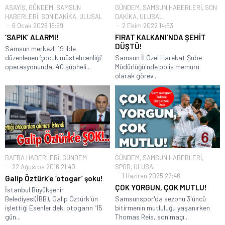
ASAYİŞ
,
GÜNDEM
,
SAMSUN
GÜNDEM
,
SAMSUN HABERLERİ
,
SON
HABERLERİ
,
SON DAKİKA
,
ULUSAL
DAKİKA
,
ULUSAL
6 Ocak 2026 16:59
2 Ekim 2022 14:53
‘SAPIK’ ALARMI!
FIRAT KALKANI’NDA ŞEHİT
DÜŞTÜ!
Samsun merkezli 19 ilde
düzenlenen ‘çocuk müstehcenliği’
Samsun İl Özel Harekat Şube
operasyonunda, 40 şüpheli...
Müdürlüğü'nde polis memuru
olarak görev...
BAFRA HABERLERİ
,
GÜNDEM
GÜNDEM
,
SAMSUN HABERLERİ
,
22 Ağustos 2016 21:40
SPOR
,
ULUSAL
1 Haziran 2025 22:46
Galip Öztürk’e ‘otogar’ şoku!
ÇOK YORGUN, ÇOK MUTLU!
İstanbul Büyükşehir
Belediyesi(İBB), Galip Öztürk'ün
Samsunspor'da sezonu 3'üncü
işlettiği Esenler'deki otogarın '15
bitirmenin mutluluğu yaşanırken
gün...
Thomas Reis, son maçı...