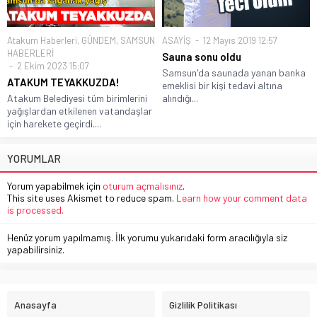
Atakum Haberleri
,
GÜNDEM
,
SAMSUN
ASAYİŞ
12 Mayıs 2019 12:57
HABERLERİ
Sauna sonu oldu
2 Ekim 2023 15:07
Samsun'da saunada yanan banka
ATAKUM TEYAKKUZDA!
emeklisi bir kişi tedavi altına
Atakum Belediyesi tüm birimlerini
alındığı...
yağışlardan etkilenen vatandaşlar
için harekete geçirdi....
YORUMLAR
Yorum yapabilmek için
oturum açmalısınız
.
This site uses Akismet to reduce spam.
Learn how your comment data
is processed.
Henüz yorum yapılmamış. İlk yorumu yukarıdaki form aracılığıyla siz
yapabilirsiniz.
Anasayfa
Gizlilik Politikası