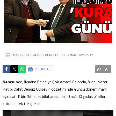
7 MART 2023 15:34 | SON GÜNCELLENME: 7 MART 2023 15:47
A
A
ABONE OL
+
-
Samsun
‘da, İlkadım Belediye Çok Amaçlı Salonda, 8’inci Noter
Katibi Cahit Cengiz Gülsevin gözetiminde 4’üncü dönem mart
ayına ait 11 bin 150 adet bilet arasında 50 asil, 10 yedek biletler
kutudan tek tek çekildi.