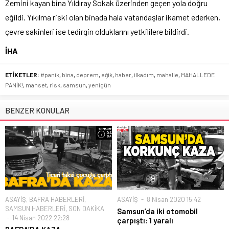
Zemini kayan bina Yıldıray Sokak üzerinden geçen yola doğru
eğildi. Yıkılma riski olan binada hala vatandaşlar ikamet ederken,
çevre sakinleri ise tedirgin olduklarını yetkililere bildirdi.
İHA
ETİKETLER:
#panik
,
bina
,
deprem
,
eğik
,
haber
,
ilkadım
,
mahalle
,
MAHALLEDE
PANİK!
,
manset
,
risk
,
samsun
,
yenigün
BENZER KONULAR
ASAYİŞ
,
BAFRA HABERLERİ
,
ASAYİŞ
8 Nisan 2020 15:42
SAMSUN HABERLERİ
,
SON DAKİKA
Samsun’da iki otomobil
14 Nisan 2022 22:28
çarpıştı: 1 yaralı