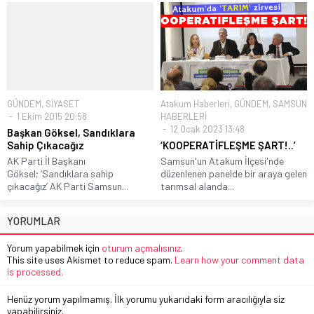
GÜNDEM
,
SİYASET
Atakum Haberleri
,
GÜNDEM
,
SAMSUN
1 Ekim 2015 20:58
HABERLERİ
12 Ocak 2023 13:48
Başkan Göksel, Sandıklara
Sahip Çıkacağız
‘KOOPERATİFLEŞME ŞART!..’
AK Parti İl Başkanı
Samsun'un Atakum İlçesi'nde
Göksel; ‘Sandıklara sahip
düzenlenen panelde bir araya gelen
çıkacağız’ AK Parti Samsun...
tarımsal alanda...
YORUMLAR
Yorum yapabilmek için
oturum açmalısınız
.
This site uses Akismet to reduce spam.
Learn how your comment data
is processed.
Henüz yorum yapılmamış. İlk yorumu yukarıdaki form aracılığıyla siz
yapabilirsiniz.