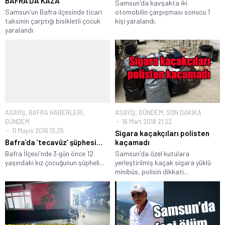
BAFRA’DA KAZA
Samsun'da kavşakta iki
Samsun'un Bafra ilçesinde ticari
otomobilin çarpışması sonucu 1
taksinin çarptığı bisikletli çocuk
kişi yaralandı.
yaralandı
ASAYİŞ
,
BAFRA HABERLERİ
,
ASAYİŞ
,
GÜNDEM
,
SON DAKİKA
GÜNDEM
16 Mart 2018 21:22
11 Mayıs 2016 12:25
Sigara kaçakçıları polisten
Bafra’da ‘tecavüz’ şüphesi…
kaçamadı
Bafra İlçesi'nde 3 gün önce 12
Samsun'da özel kutulara
yaşındaki kız çocuğunun şüpheli...
yerleştirilmiş kaçak sigara yüklü
minibüs, polisin dikkati...