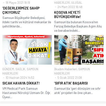
18 Mayıs 2021 18:19
HABERLERİ
,
ULUSAL
24 Mart 2022 16:48
‘DEĞERLERİMİZE SAHİP
ÇIKIYORUZ’
KOSOVA HEYETİ
BÜYÜKŞEHİR’de!
Samsun Büyükşehir Belediyesi,
ildeki tarihi ve kültürel mekanlar ile
Samsun'da bulunan Kosova’nın
şehitliklerde...
Ferizaj Belediye Başkanı Agim Aliu
ve beraberindeki...
GÜNDEM
,
SAĞLIK
,
SAMSUN
İlkadım Haberleri
,
SAMSUN
HABERLERİ
HABERLERİ
10 Haziran 2024 14:52
5 Ocak 2022 21:08
SICAK HAVAYA DİKKAT!
‘SIFIR ATIK’ BAŞARISI
VM Medical Park Samsun
Samsun'da 'geri dönüşüm ve sıfır
Hastanesi Nöroloji Uzmanı Dr. Öğr.
atık' projeleri ile öne çıkan...
Üyesi...