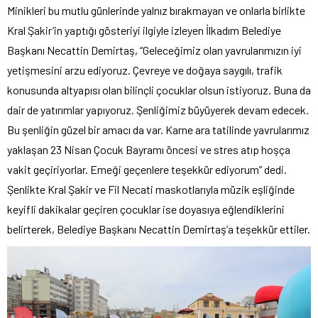
Minikleri bu mutlu günlerinde yalnız bırakmayan ve onlarla birlikte
Kral Şakir’in yaptığı gösteriyi ilgiyle izleyen İlkadım Belediye
Başkanı Necattin Demirtaş, “Geleceğimiz olan yavrularımızın iyi
yetişmesini arzu ediyoruz. Çevreye ve doğaya saygılı, trafik
konusunda altyapısı olan bilinçli çocuklar olsun istiyoruz. Buna da
dair de yatırımlar yapıyoruz. Şenliğimiz büyüyerek devam edecek.
Bu şenliğin güzel bir amacı da var. Karne ara tatilinde yavrularımız
yaklaşan 23 Nisan Çocuk Bayramı öncesi ve stres atıp hoşça
vakit geçiriyorlar. Emeği geçenlere teşekkür ediyorum” dedi.
Şenlikte Kral Şakir ve Fil Necati maskotlarıyla müzik eşliğinde
keyifli dakikalar geçiren çocuklar ise doyasıya eğlendiklerini
belirterek, Belediye Başkanı Necattin Demirtaş’a teşekkür ettiler.