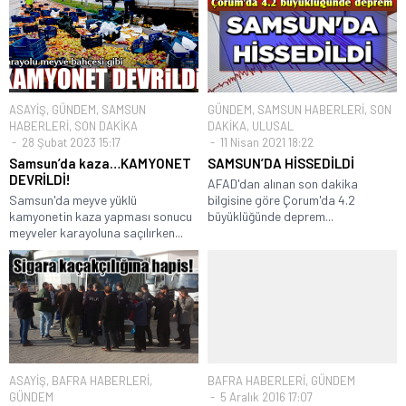
ASAYİŞ
,
GÜNDEM
,
SAMSUN
GÜNDEM
,
SAMSUN HABERLERİ
,
SON
HABERLERİ
,
SON DAKİKA
DAKİKA
,
ULUSAL
28 Şubat 2023 15:17
11 Nisan 2021 18:22
Samsun’da kaza…KAMYONET
SAMSUN’DA HİSSEDİLDİ
DEVRİLDİ!
AFAD'dan alınan son dakika
Samsun'da meyve yüklü
bilgisine göre Çorum'da 4.2
kamyonetin kaza yapması sonucu
büyüklüğünde deprem...
meyveler karayoluna saçılırken...
ASAYİŞ
,
BAFRA HABERLERİ
,
BAFRA HABERLERİ
,
GÜNDEM
GÜNDEM
5 Aralık 2016 17:07