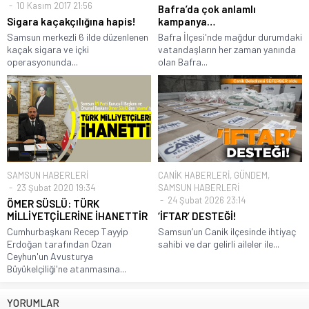
10 Kasım 2017 21:56
Bafra’da çok anlamlı
Sigara kaçakçılığına hapis!
kampanya…
Samsun merkezli 6 ilde düzenlenen
Bafra İlçesi'nde mağdur durumdaki
kaçak sigara ve içki
vatandaşların her zaman yanında
operasyonunda...
olan Bafra...
SAMSUN HABERLERİ
CANİK HABERLERİ
,
GÜNDEM
,
23 Şubat 2020 19:34
SAMSUN HABERLERİ
24 Şubat 2026 23:14
ÖMER SÜSLÜ: TÜRK
MİLLİYETÇİLERİNE İHANETTİR
‘İFTAR’ DESTEĞİ!
Cumhurbaşkanı Recep Tayyip
Samsun’un Canik ilçesinde ihtiyaç
Erdoğan tarafından Ozan
sahibi ve dar gelirli aileler ile...
Ceyhun'un Avusturya
Büyükelçiliği'ne atanmasına...
YORUMLAR