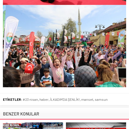
ETİKETLER:
#23 nisan
,
haber
,
İLKADIM'DA ŞENLİK!
,
manset
,
samsun
BENZER KONULAR