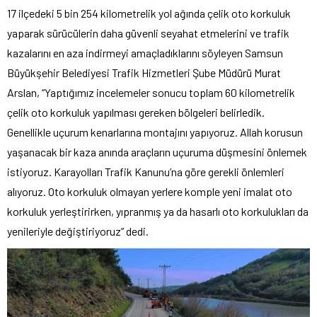
17 ilçedeki 5 bin 254 kilometrelik yol ağında çelik oto korkuluk
yaparak sürücülerin daha güvenli seyahat etmelerini ve trafik
kazalarını en aza indirmeyi amaçladıklarını söyleyen Samsun
Büyükşehir Belediyesi Trafik Hizmetleri Şube Müdürü Murat
Arslan, “Yaptığımız incelemeler sonucu toplam 60 kilometrelik
çelik oto korkuluk yapılması gereken bölgeleri belirledik.
Genellikle uçurum kenarlarına montajını yapıyoruz. Allah korusun
yaşanacak bir kaza anında araçların uçuruma düşmesini önlemek
istiyoruz. Karayolları Trafik Kanunu’na göre gerekli önlemleri
alıyoruz. Oto korkuluk olmayan yerlere komple yeni imalat oto
korkuluk yerleştirirken, yıpranmış ya da hasarlı oto korkulukları da
yenileriyle değiştiriyoruz” dedi.