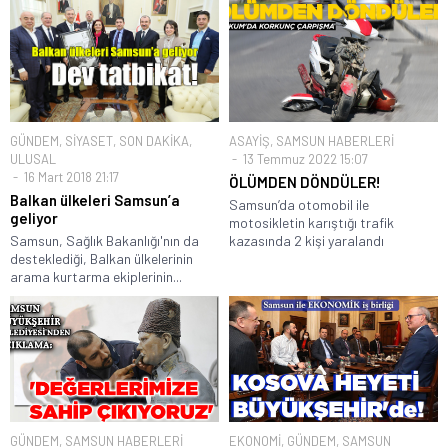
GÜNDEM
,
SİYASET
,
SON DAKİKA
,
ASAYİŞ
,
SAMSUN HABERLERİ
ULUSAL
13 Temmuz 2022 15:07
16 Mart 2018 21:17
ÖLÜMDEN DÖNDÜLER!
Balkan ülkeleri Samsun’a
Samsun’da otomobil ile
geliyor
motosikletin karıştığı trafik
Samsun, Sağlık Bakanlığı'nın da
kazasında 2 kişi yaralandı
desteklediği, Balkan ülkelerinin
arama kurtarma ekiplerinin...
GÜNDEM
,
SAMSUN HABERLERİ
EKONOMİ
,
GÜNDEM
,
SAMSUN