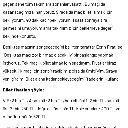
geçen sene tüm takımlara zor anlar yaşattı. Bu maçı da
kazanacağımıza inanıyoruz. Sırada da maç bileti almak için
bekliyorum. 40 dakikadır bekliyorum, 1 saat sonraya sıra
gelmesini umuyorum ama takımımız için beklemeye değer”
şeklinde konuştu.
Beşiktaş maçının zor geçeceğini belirten taraftar Ecrin Fırat ise
“Beşiktaş maçı zor bir maç olacak. İyi bir başlangıç yapmak
istiyoruz. Tek maçlık bilet almak için sıradayım. Fiyatlar biraz
yüksek. İlk maç için zor bir rakibimiz olsa da ümitliyim. Sıraya
yeni girdim. Bilet alana kadar bekleyeceğim” ifadelerini kullandı.
Bilet fiyatları şöyle:
VIP: 3 bin TL, A batı alt: 3 bin TL, batı alt-üst1: 2 bin TL, batı alt-
üst 2: bin 250 TL, doğu alt-üst: bin TL, kale arkaları: 400 TL ve
misafir tribünü: 520 TL.
Taraftarlar maç biletlerine ilk dakikalardan itibaren yoğun ilgi