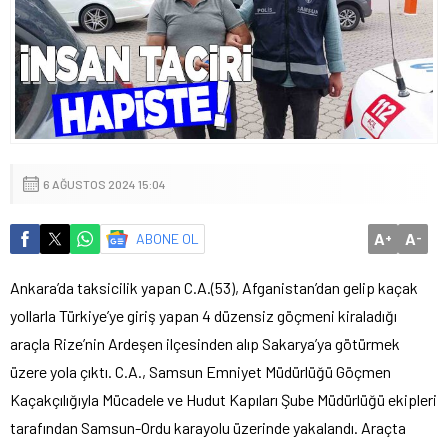
6 AĞUSTOS 2024 15:04
A
A
ABONE OL
+
-
Ankara’da taksicilik yapan C.A.(53), Afganistan’dan gelip kaçak
yollarla Türkiye’ye giriş yapan 4 düzensiz göçmeni kiraladığı
araçla Rize’nin Ardeşen ilçesinden alıp Sakarya’ya götürmek
üzere yola çıktı. C.A., Samsun Emniyet Müdürlüğü Göçmen
Kaçakçılığıyla Mücadele ve Hudut Kapıları Şube Müdürlüğü ekipleri
tarafından Samsun-Ordu karayolu üzerinde yakalandı. Araçta