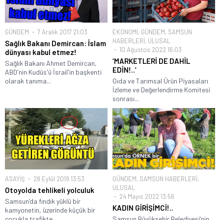
GÜNDEM
7 Aralık 2017 21:03
EKONOMİ
,
GÜNDEM
,
SAMSUN
HABERLERİ
,
ULUSAL
Sağlık Bakanı Demircan: İslam
10 Ağustos 2022 16:03
dünyası kabul etmez!
‘MARKETLERİ DE DAHİL
Sağlık Bakanı Ahmet Demircan,
EDİN!..’
ABD'nin Kudüs'ü İsrail'in başkenti
olarak tanıma...
Gıda ve Tarımsal Ürün Piyasaları
İzleme ve Değerlendirme Komitesi
sonrası...
ASAYİŞ
28 Eylül 2019 13:53
GÜNDEM
,
SAMSUN HABERLERİ
,
ULUSAL
Otoyolda tehlikeli yolculuk
24 Mayıs 2022 13:56
Samsun’da fındık yüklü bir
KADIN GİRİŞİMCİ!..
kamyonetin, üzerinde küçük bir
çocukla trafikte...
Samsun Büyükşehir Belediyesi’nin