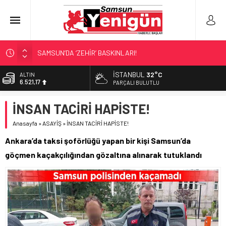
SAMSUN’DA ‘ZEHİR’ BASKINLARI!
4 KOLDAN FARKINDALIK!
İSTANBUL
32°C
ALTIN
6.521,17
TEKNOFEST’TE ‘ÇİFTE’ TEMSİL
PARÇALI BULUTLU
ÇÜRÜYEN BİNADAN FABRİKAYA!
BİST
İNSAN TACİRİ HAPİSTE!
13.685,30
SAMSUN İÇİN ACI BİLANÇO!
Anasayfa
»
ASAYİŞ
»
İNSAN TACİRİ HAPİSTE!
DOLAR
47,5953
Ankara’da taksi şoförlüğü yapan bir kişi Samsun’da
EURO
göçmen kaçakçılığından gözaltına alınarak tutuklandı
55,0659