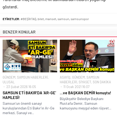
gösterdi.
ETİKETLER:
#BEŞİKTAŞ
,
bilet
,
manset
,
samsun
,
samsunspor
BENZER KONULAR
GÜNDEM
,
SAMSUN HABERLERİ
,
ASAYİŞ
,
GÜNDEM
,
SAMSUN
ULUSAL
HABERLERİ
,
SİYASET
,
SON DAKİKA
23 Şubat 2026 16:05
11 Ocak 2021 16:07
SAMSUN ETİ BAKIR’DA ‘AR-GE’
…ve BAŞKAN DEMİR konuştu!
HAMLESİ!
Büyükşehir Belediye Başkanı
Samsun'un önemli sanayi
Mustafa Demir, Samsun
kuruluşlarından Eti Bakır'ın Ar-Ge
kamuoyunu meşgul eden rüşvet...
merkezi, Sanayi ve...