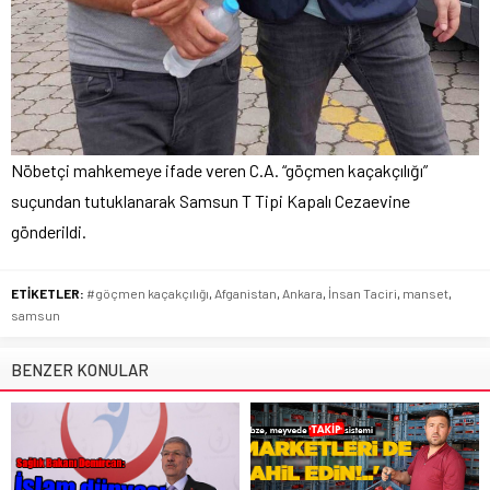
Nöbetçi mahkemeye ifade veren C.A. “göçmen kaçakçılığı”
suçundan tutuklanarak Samsun T Tipi Kapalı Cezaevine
gönderildi.
ETİKETLER:
#göçmen kaçakçılığı
,
Afganistan
,
Ankara
,
İnsan Taciri
,
manset
,
samsun
BENZER KONULAR