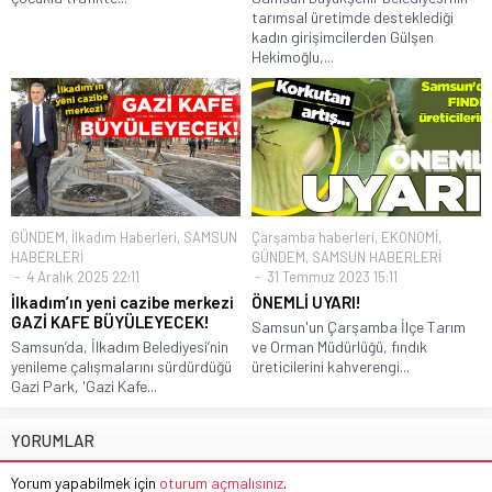
tarımsal üretimde desteklediği
kadın girişimcilerden Gülşen
Hekimoğlu,...
GÜNDEM
,
İlkadım Haberleri
,
SAMSUN
Çarşamba haberleri
,
EKONOMİ
,
HABERLERİ
GÜNDEM
,
SAMSUN HABERLERİ
4 Aralık 2025 22:11
31 Temmuz 2023 15:11
İlkadım’ın yeni cazibe merkezi
ÖNEMLİ UYARI!
GAZİ KAFE BÜYÜLEYECEK!
Samsun'un Çarşamba İlçe Tarım
Samsun’da, İlkadım Belediyesi’nin
ve Orman Müdürlüğü, fındık
yenileme çalışmalarını sürdürdüğü
üreticilerini kahverengi...
Gazi Park, 'Gazi Kafe...
YORUMLAR
Yorum yapabilmek için
oturum açmalısınız
.