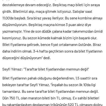
desteklemeye devam edeceğiz. Beşiktaş maçı bileti için sıraya
girdik. Biletimizi alıp, maça gitmek istiyoruz. Satışlar saat
11.00’de başladı. Sıra biraz yavaş ilerliyor. Bu sene kombine almayı
düşünmüyorum. Beşiktaş maçına kimse 3 puan alırız diye
yazmamıştır. Yine de son düdük çalana kadar takımımızdan ümidi
kesmiyoruz. Bu sezon kümede kalmak bizim için başarılı olur.
Bilet fiyatlarına gelirsek, bence fiyat ortalamanın üstünde. Biraz
daha indirim olmalı. 3-4 hafta geçtikten sonra da bilet fiyatlarının
düşeceğini düşünüyorum” dedi.
Seyfi Yılmaz: “Taraftar bilet fiyatlarından memnun değil”
Bilet fiyatlarının pahalı olduğunu değerlendiren, 1,5 saattir sıra
bekleyen taraftar Seyfi Yılmaz, “İnşallah bu sezon ilk 10’da ligi
tamamlarız. Bu sene taraftar bilet fiyatlarından memnun değil.
Dün 750 TL olan maraton bileti bin TL olmuş. Ev sahibi biletleri
bu rakamlardayken deplasman tribününün 520 TL olmasını doğru