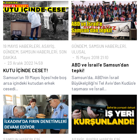
19 MAYIS HABERLERİ
,
ASAYİŞ
,
GÜNDEM
,
SAMSUN HABERLERİ
,
GÜNDEM
,
SAMSUN HABERLERİ
,
SON
ULUSAL
DAKİKA
15 Mayıs 2018 21:10
23 Aralık 2022 14:59
ABD ve İsrail’e Samsun’dan
KUTU İÇİNDE CESET!
tepki!
Samsun'un 19 Mayıs İlçesi'nde boş
Samsun'da, ABD’nin İsrail
arsa içindeki kutudan erkek
Büyükelçiliği'ni Tel Aviv’den Kudüs’e
cesedi...
taşıması ve İsrail...
SAMSUN HABERLERİ
ASAYİŞ
,
BAFRA HABERLERİ
,