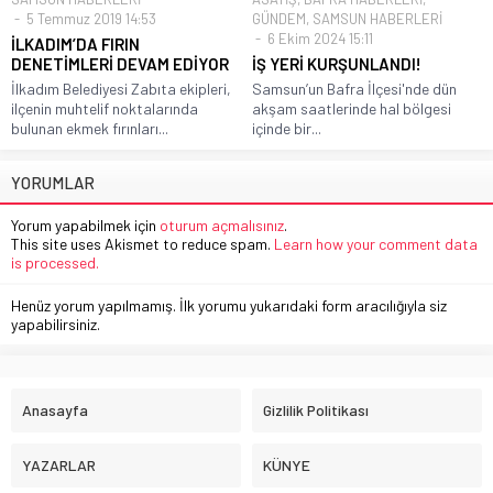
5 Temmuz 2019 14:53
GÜNDEM
,
SAMSUN HABERLERİ
6 Ekim 2024 15:11
İLKADIM’DA FIRIN
DENETİMLERİ DEVAM EDİYOR
İŞ YERİ KURŞUNLANDI!
İlkadım Belediyesi Zabıta ekipleri,
Samsun’un Bafra İlçesi'nde dün
ilçenin muhtelif noktalarında
akşam saatlerinde hal bölgesi
bulunan ekmek fırınları...
içinde bir...
YORUMLAR
Yorum yapabilmek için
oturum açmalısınız
.
This site uses Akismet to reduce spam.
Learn how your comment data
is processed.
Henüz yorum yapılmamış. İlk yorumu yukarıdaki form aracılığıyla siz
yapabilirsiniz.
Anasayfa
Gizlilik Politikası
YAZARLAR
KÜNYE