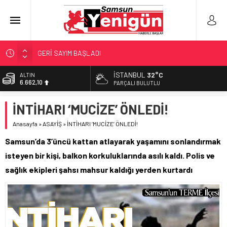
GERİ SAYIM BAŞLADI
SAMSUNSPOR’DA HEDEF 5’İNCİLİK!
İSTANBUL
32°C
ALTIN
6.662,10
‘BAFRA’YA YATIRIM YAPIN!’
PARÇALI BULUTLU
İŞTE FINDIK FİYATI!
BİST
İNTİHARI ‘MUCİZE’ ÖNLEDİ!
13.779,39
YÖNETİCİ SEÇERKEN YAPILAN EN BÜYÜK HATALAR
Anasayfa
»
ASAYİŞ
»
İNTİHARI ‘MUCİZE’ ÖNLEDİ!
DOLAR
47,6954
Samsun’da 3’üncü kattan atlayarak yaşamını sonlandırmak
EURO
isteyen bir kişi, balkon korkuluklarında asılı kaldı. Polis ve
55,1824
sağlık ekipleri şahsı mahsur kaldığı yerden kurtardı