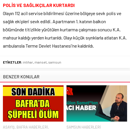
POLİS VE SAĞLIKÇILAR KURTARDI
Olayın 112 acil servise bildirilmesi üzerine bölgeye sevk polis ve
sağlık ekipleri sevk edildi. Apartmanın 1. katının balkon
bölümünde titizlikle yürütülen kurtarma çalışması sonucu K.A.
mahsur kaldığı yerden kurtarıldı. Olayı küçük sıyrıklarla atlatan K.A.
ambulansla Terme Devlet Hastanesi’ne kaldırıldı.
ETİKETLER:
intihar
,
manset
,
samsun
BENZER KONULAR
ASAYİŞ
,
BAFRA HABERLERİ
,
SAMSUN HABERLERİ