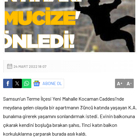
24 MART 2022 18:07
A
A
ABONE OL
+
-
Samsun’un Terme İlçesi Yeni Mahalle Kocaman Caddesi’nde
meydana gelen olayda bir apartmanın 3’üncü katında yaşayan K.A.
bunalıma girerek yaşamını sonlandırmak istedi. Evinin balkonuna
çıkarak kendini boşluğa bırakan şahıs, 1’inci katın balkon
korkuluklarına çarparak burada asılı kaldı.