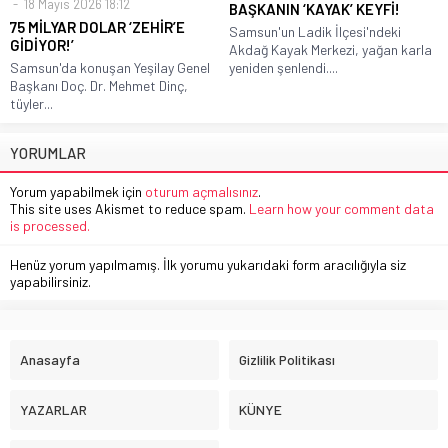
18 Mayıs 2026 18:12
BAŞKANIN ‘KAYAK’ KEYFİ!
75 MİLYAR DOLAR ‘ZEHİR’E
Samsun'un Ladik İlçesi'ndeki
GİDİYOR!’
Akdağ Kayak Merkezi, yağan karla
Samsun'da konuşan Yeşilay Genel
yeniden şenlendi....
Başkanı Doç. Dr. Mehmet Dinç,
tüyler...
YORUMLAR
Yorum yapabilmek için
oturum açmalısınız
.
This site uses Akismet to reduce spam.
Learn how your comment data
is processed.
Henüz yorum yapılmamış. İlk yorumu yukarıdaki form aracılığıyla siz
yapabilirsiniz.
Anasayfa
Gizlilik Politikası
YAZARLAR
KÜNYE