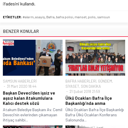
ifadesini kullandı.
ETİKETLER:
#alarm
,
asayiş
,
Bafra
,
bafra polisi
,
manset
,
polis
,
samsun
BENZER KONULAR
SAMSUN HABERLERİ
BAFRA HABERLERİ
,
GÜNDEM
,
31 Mart 2020 18:44
SİYASET
,
SON DAKİKA
21 Şubat 2018 21:59
Başkan Deveci’den işsiz ve
aşsız kalan Atakumlulara
Ülkü Ocakları Bafra İlçe
Kalıcı destek sözü
Başkanlığı’nda anma
Atakum Belediye Başkanı Av. Cemil
Ülkü Ocakları Bafra İlçe Başkanlığı
Deveci’nin evlerinden çıkamayan
Bafra Ülkü Ocakları Konferans
ihtiyaç sahibi...
Salonunda...