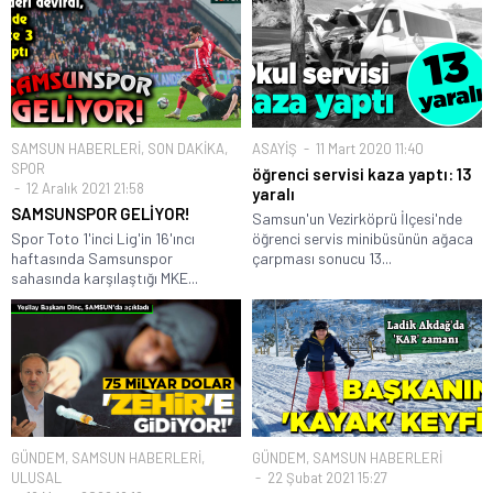
SAMSUN HABERLERİ
,
SON DAKİKA
,
ASAYİŞ
11 Mart 2020 11:40
SPOR
öğrenci servisi kaza yaptı: 13
12 Aralık 2021 21:58
yaralı
SAMSUNSPOR GELİYOR!
Samsun'un Vezirköprü İlçesi'nde
Spor Toto 1'inci Lig'in 16'ıncı
öğrenci servis minibüsünün ağaca
haftasında Samsunspor
çarpması sonucu 13...
sahasında karşılaştığı MKE...
GÜNDEM
,
SAMSUN HABERLERİ
,
GÜNDEM
,
SAMSUN HABERLERİ
ULUSAL
22 Şubat 2021 15:27