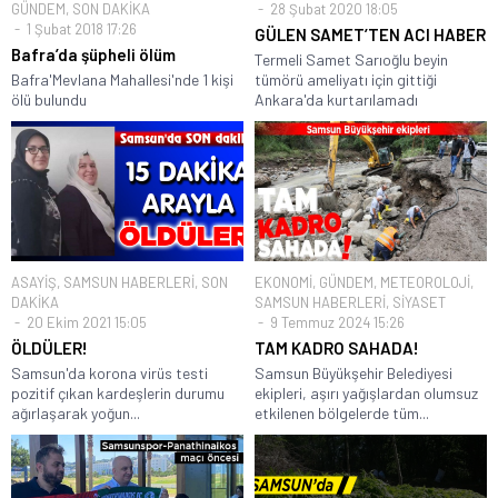
GÜNDEM
,
SON DAKİKA
28 Şubat 2020 18:05
1 Şubat 2018 17:26
GÜLEN SAMET’TEN ACI HABER
Bafra’da şüpheli ölüm
Termeli Samet Sarıoğlu beyin
Bafra'Mevlana Mahallesi'nde 1 kişi
tümörü ameliyatı için gittiği
ölü bulundu
Ankara'da kurtarılamadı
ASAYİŞ
,
SAMSUN HABERLERİ
,
SON
EKONOMİ
,
GÜNDEM
,
METEOROLOJİ
,
DAKİKA
SAMSUN HABERLERİ
,
SİYASET
20 Ekim 2021 15:05
9 Temmuz 2024 15:26
ÖLDÜLER!
TAM KADRO SAHADA!
Samsun'da korona virüs testi
Samsun Büyükşehir Belediyesi
pozitif çıkan kardeşlerin durumu
ekipleri, aşırı yağışlardan olumsuz
ağırlaşarak yoğun...
etkilenen bölgelerde tüm...