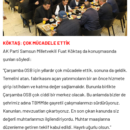
KÖKTAŞ: ÇOK MÜCADELE ETTİK
AK Parti Samsun Milletvekili Fuat Köktaş da konuşmasında
şunları söyledi:
“Çarşamba OSB için yıllardır çok mücadele ettik, sonuna da geldik.
Temelini atan, fabrikasını açan yatırımcıların bir an önce hizmete
girip istihdam ve katma değer sağlamalıdır. Bununla birlikte
Çarşamba OSB çok ciddi bir merkez olacak. Bu anlamda bizler de
şehrimiz adına TBMM’de gayretli çalışmalarımızı sürdürüyoruz.
Kanunları, mevzuatları çıkartıyoruz. En son çıkan kanunda siz
değerli muhtarlarımızı ilgilendiriyordu. Muhtar maaşlarına
düzenleme getiren teklif kabul edildi. Hayırlı uğurlu olsun.”