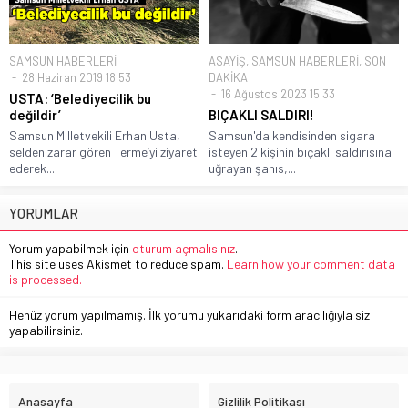
SAMSUN HABERLERİ
ASAYİŞ
,
SAMSUN HABERLERİ
,
SON
28 Haziran 2019 18:53
DAKİKA
16 Ağustos 2023 15:33
USTA: ‘Belediyecilik bu
değildir’
BIÇAKLI SALDIRI!
Samsun Milletvekili Erhan Usta,
Samsun'da kendisinden sigara
selden zarar gören Terme’yi ziyaret
isteyen 2 kişinin bıçaklı saldırısına
ederek...
uğrayan şahıs,...
YORUMLAR
Yorum yapabilmek için
oturum açmalısınız
.
This site uses Akismet to reduce spam.
Learn how your comment data
is processed.
Henüz yorum yapılmamış. İlk yorumu yukarıdaki form aracılığıyla siz
yapabilirsiniz.
Anasayfa
Gizlilik Politikası