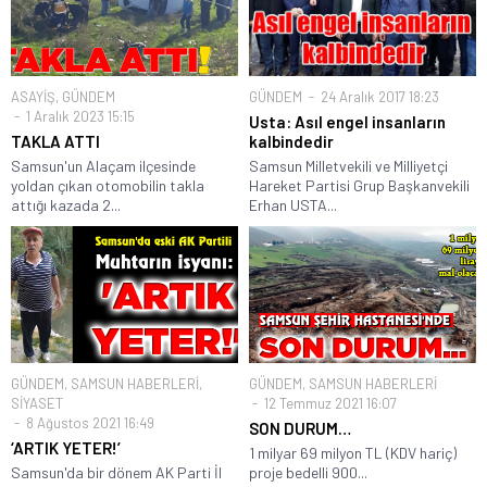
ASAYİŞ
,
GÜNDEM
GÜNDEM
24 Aralık 2017 18:23
1 Aralık 2023 15:15
Usta: Asıl engel insanların
TAKLA ATTI
kalbindedir
Samsun'un Alaçam ilçesinde
Samsun Milletvekili ve Milliyetçi
yoldan çıkan otomobilin takla
Hareket Partisi Grup Başkanvekili
attığı kazada 2...
Erhan USTA...
GÜNDEM
,
SAMSUN HABERLERİ
,
GÜNDEM
,
SAMSUN HABERLERİ
SİYASET
12 Temmuz 2021 16:07
8 Ağustos 2021 16:49
SON DURUM…
‘ARTIK YETER!’
1 milyar 69 milyon TL (KDV hariç)
Samsun'da bir dönem AK Parti İl
proje bedelli 900...