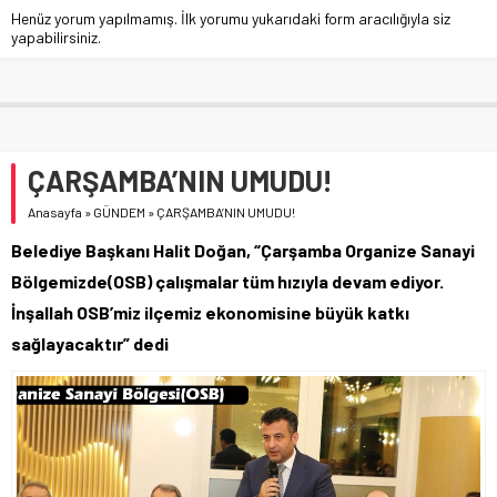
Henüz yorum yapılmamış. İlk yorumu yukarıdaki form aracılığıyla siz
yapabilirsiniz.
ÇARŞAMBA’NIN UMUDU!
Anasayfa
»
GÜNDEM
»
ÇARŞAMBA’NIN UMUDU!
Belediye Başkanı Halit Doğan, “Çarşamba Organize Sanayi
Bölgemizde(OSB) çalışmalar tüm hızıyla devam ediyor.
İnşallah OSB’miz ilçemiz ekonomisine büyük katkı
sağlayacaktır” dedi