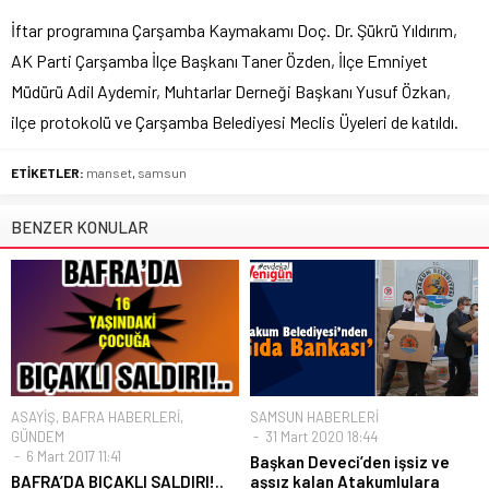
İftar programına Çarşamba Kaymakamı Doç. Dr. Şükrü Yıldırım,
AK Parti Çarşamba İlçe Başkanı Taner Özden, İlçe Emniyet
Müdürü Adil Aydemir, Muhtarlar Derneği Başkanı Yusuf Özkan,
ilçe protokolü ve Çarşamba Belediyesi Meclis Üyeleri de katıldı.
ETİKETLER:
manset
,
samsun
BENZER KONULAR
ASAYİŞ
,
BAFRA HABERLERİ
,
SAMSUN HABERLERİ
GÜNDEM
31 Mart 2020 18:44
6 Mart 2017 11:41
Başkan Deveci’den işsiz ve
BAFRA’DA BIÇAKLI SALDIRI!..
aşsız kalan Atakumlulara