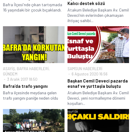
Kalıcı destek sözü
Bafra İlçesi'nde çıkan tartışmada
16 yaşındaki bir çocuk bıçaklandı.
Atakum Belediye Başkanı Av. Cemil
Deveci’nin evlerinden çıkamayan
ihtiyaç sahibi...
ASAYİŞ
,
BAFRA HABERLERİ
,
SAMSUN HABERLERİ
GÜNDEM
6 Ağustos 2020 16:56
3 Aralık 2017 18:50
Başkan Cemil Deveci pazarda
Bafra’da trafo yangını
esnaf ve yurttaşla buluştu
Bafra ilçesinde meydana gelen
Atakum Belediye Başkanı Av. Cemil
trafo yangını paniğe neden oldu
Deveci, yeni normalleşme dönemi
koşulları...