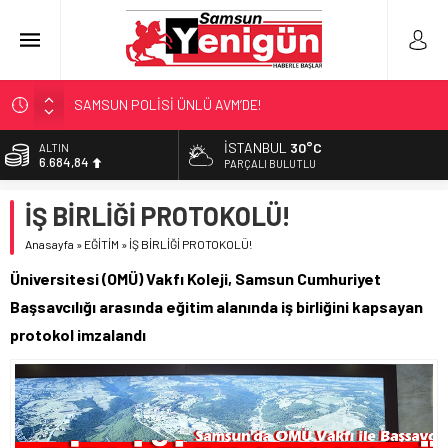
SAMSUN POLİSİ ÜNLÜ AVM’DE!
NEBİYANFEST BÜYÜLEDİ!
İSTANBUL
30°C
ALTIN
6.684,84
ULAŞIMA ZAM MI GELİYOR?
PARÇALI BULUTLU
LÖSEV’İN KAHRAMANLARI!
BİST
İŞ BİRLİĞİ PROTOKOLÜ!
13.811,60
‘EL EMEĞİ’ DAYANIŞMASI
Anasayfa
»
EĞİTİM
»
İŞ BİRLİĞİ PROTOKOLÜ!
DOLAR
47,7110
Üniversitesi (OMÜ) Vakfı Koleji, Samsun Cumhuriyet
EURO
Başsavcılığı arasında eğitim alanında iş birliğini kapsayan
55,1602
protokol imzalandı