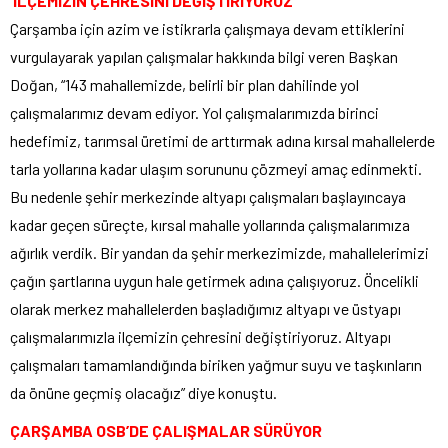
‘İLÇEMİZİN ÇEHRESİNİ DEĞİŞTİRİYORUZ’
Çarşamba için azim ve istikrarla çalışmaya devam ettiklerini
vurgulayarak yapılan çalışmalar hakkında bilgi veren Başkan
Doğan, “143 mahallemizde, belirli bir plan dahilinde yol
çalışmalarımız devam ediyor. Yol çalışmalarımızda birinci
hedefimiz, tarımsal üretimi de arttırmak adına kırsal mahallelerde
tarla yollarına kadar ulaşım sorununu çözmeyi amaç edinmekti.
Bu nedenle şehir merkezinde altyapı çalışmaları başlayıncaya
kadar geçen süreçte, kırsal mahalle yollarında çalışmalarımıza
ağırlık verdik. Bir yandan da şehir merkezimizde, mahallelerimizi
çağın şartlarına uygun hale getirmek adına çalışıyoruz. Öncelikli
olarak merkez mahallelerden başladığımız altyapı ve üstyapı
çalışmalarımızla ilçemizin çehresini değiştiriyoruz. Altyapı
çalışmaları tamamlandığında biriken yağmur suyu ve taşkınların
da önüne geçmiş olacağız” diye konuştu.
ÇARŞAMBA OSB’DE ÇALIŞMALAR SÜRÜYOR