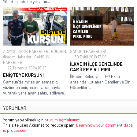
Yönetimi'nde de yer alan...
ASAYİŞ
,
CANİK HABERLERİ
,
GÜNDEM
,
SAMSUN HABERLERİ
İlkadım Haberleri
,
SAMSUN
30 Eylül 2019 17:06
HABERLERİ
İLKADIM İLÇE GENELİNDE
22 Temmuz 2024 16:29
CAMİLER PIRIL PIRIL
ENİŞTEYE KURŞUN!
İlkadım Belediyesi, 1-7 Ekim
Samsun'da miras anlaşmazlığı
arasında kutlanan Camiler ve Din
yüzünden eniştesini tabancayla
Görevlileri...
vurarak yaralayan şahıs, adliyeye...
YORUMLAR
Yorum yapabilmek için
oturum açmalısınız
.
This site uses Akismet to reduce spam.
Learn how your comment data
is processed.