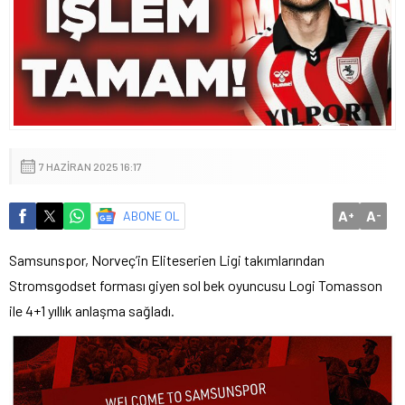
7 HAZIRAN 2025 16:17
A
A
ABONE OL
+
-
Samsunspor, Norveç’in Eliteserien Ligi takımlarından
Stromsgodset forması giyen sol bek oyuncusu Logi Tomasson
ile 4+1 yıllık anlaşma sağladı.