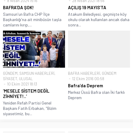
8 Nisan 2024 15:16
28 Nisan 2021 18:56
BAFRA’DA ŞOK!
AÇILIŞ 19 MAYIS’TA
Samsun'un Bafra CHP İlçe
Atakum Belediyesi, geçmişte köy
Başkanlığı'na ait minibüsün taşla
okulu olarak kullanılan ancak daha
camlarını kırıp,...
sonra...
GÜNDEM
,
SAMSUN HABERLERİ
,
BAFRA HABERLERİ
,
GÜNDEM
SİYASET
,
ULUSAL
12 Ekim 2016 00:58
10 Ekim 2021 18:13
Bafra’da Deprem
‘MESELE SİSTEM DEĞİL
Merkez Üssü Bafra olan İki farklı
ZİHNİYET!..’
Deprem
Yeniden Refah Partisi Genel
Başkanı Fatih Erbakan, "Bizim
siyasetimiz, bu...