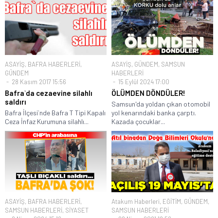
ASAYİŞ
,
BAFRA HABERLERİ
,
ASAYİŞ
,
GÜNDEM
,
SAMSUN
GÜNDEM
HABERLERİ
28 Kasım 2017 15:56
15 Eylül 2024 17:00
Bafra`da cezaevine silahlı
ÖLÜMDEN DÖNDÜLER!
saldırı
Samsun'da yoldan çıkan otomobil
Bafra İlçesi`nde Bafra T Tipi Kapalı
yol kenarındaki banka çarptı.
Ceza İnfaz Kurumuna silahlı...
Kazada çocuklar...
ASAYİŞ
,
BAFRA HABERLERİ
,
Atakum Haberleri
,
EĞİTİM
,
GÜNDEM
,
SAMSUN HABERLERİ
,
SİYASET
SAMSUN HABERLERİ