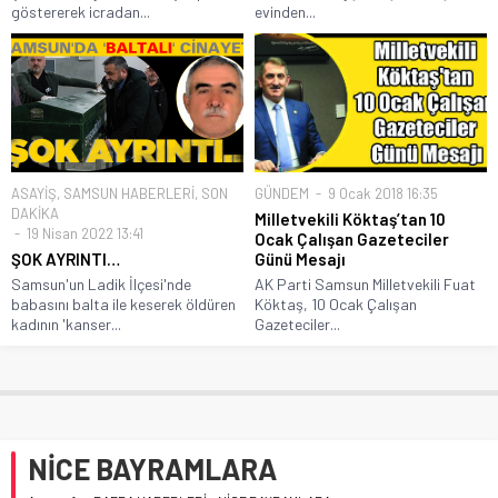
göstererek icradan...
evinden...
ASAYİŞ
,
SAMSUN HABERLERİ
,
SON
GÜNDEM
9 Ocak 2018 16:35
DAKİKA
Milletvekili Köktaş’tan 10
19 Nisan 2022 13:41
Ocak Çalışan Gazeteciler
ŞOK AYRINTI…
Günü Mesajı
Samsun'un Ladik İlçesi'nde
AK Parti Samsun Milletvekili Fuat
babasını balta ile keserek öldüren
Köktaş, 10 Ocak Çalışan
kadının 'kanser...
Gazeteciler...
NİCE BAYRAMLARA