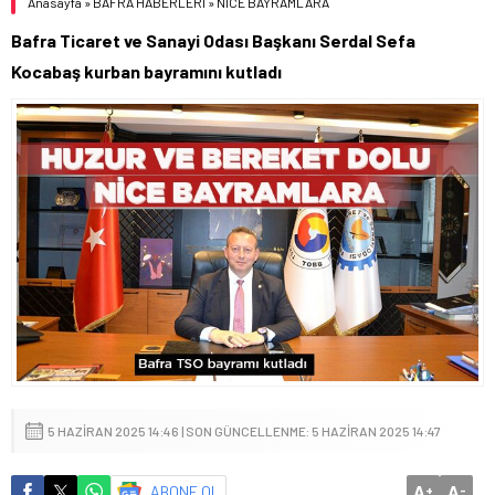
Anasayfa
»
BAFRA HABERLERİ
»
NİCE BAYRAMLARA
Bafra Ticaret ve Sanayi Odası Başkanı Serdal Sefa
Kocabaş kurban bayramını kutladı
5 HAZIRAN 2025 14:46 | SON GÜNCELLENME: 5 HAZIRAN 2025 14:47
A
A
ABONE OL
+
-