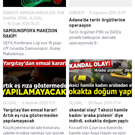
GÜNDEM
,
SAMSUN HABERLERİ
,
SON
GÜNDEM
31 Ağustos 2015 12:07
DAKİKA
,
SPOR
,
ULUSAL
Adana’da terör örgütlerine
16 Ocak 2026 16:23
operasyon
SAMSUNSPOR’A MAKEDON
Terör örgütleri PKK ve DAİŞ'e
RAKİP!
yönelik helikopter destekli
UEFA Konferans Ligi son 16 play-
operasyonda 9...
off turunda Samsunspor, Kuzey
Makedonya...
ULUSAL
4 Haziran 2020 17:11
ULUSAL
28 Mayıs 2020 17:41
Yargıtay’dan emsal karar!
skandal olay! Taksici hamile
Artık eş rıza göstermeden
kadını ‘araba pislenir’ diye
yapılamayacak
indirdi, sokakta doğum yaptı
Küçükçekmece'de aile konutunu
Kocaeli'nin Çayırova ilçesinde,
çekilen krediye teminat için ipotek
hamile olan Ayşe Haşim ve eşini