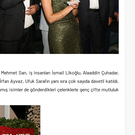
ehmet Sarı, iş insanları İsmail Likoğlu, Alaaddin Çuhadar,
fan Ayvaz, Ufuk Saral’ın yanı sıra çok sayıda davetli katıldı.
nmış isimler de gönderdikleri çelenklerle genç çifte mutluluk