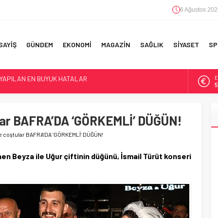
6 Ağustos 202
SAYİŞ
GÜNDEM
EKONOMİ
MAGAZİN
SAĞLIK
SİYASET
SP
A
6
F 5’İNCİLİK!
B
1
IN!’
tular BAFRA’DA ‘GÖRKEMLİ’ DÜĞÜN!
D
4
ile coştular BAFRA’DA ‘GÖRKEMLİ’ DÜĞÜN!
 YAPILAN EN BÜYÜK HATALAR
E
n Beyza ile Uğur çiftinin düğünü, İsmail Türüt konseri
5