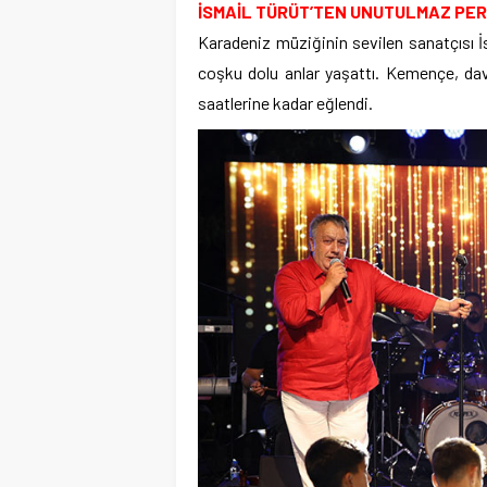
İSMAİL TÜRÜT’TEN UNUTULMAZ PE
Karadeniz müziğinin sevilen sanatçısı İ
coşku dolu anlar yaşattı. Kemençe, dav
saatlerine kadar eğlendi.