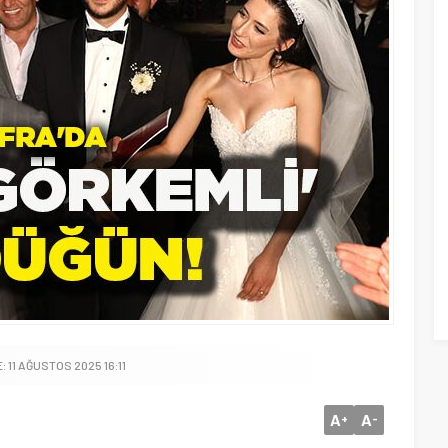
 11 AĞUSTOS 2025 16:11
A
A
+
-