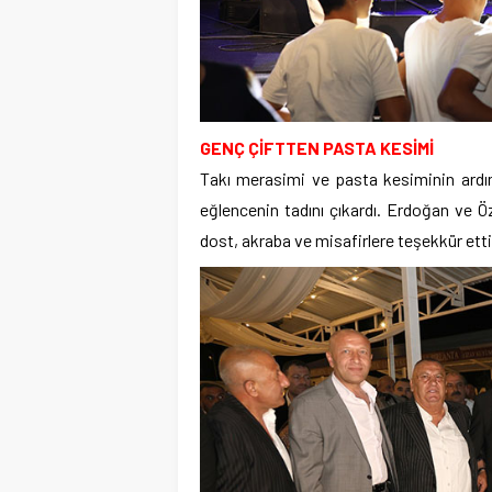
GENÇ ÇİFTTEN PASTA KESİMİ
Takı merasimi ve pasta kesiminin ardınd
eğlencenin tadını çıkardı. Erdoğan ve Öz
dost, akraba ve misafirlere teşekkür etti