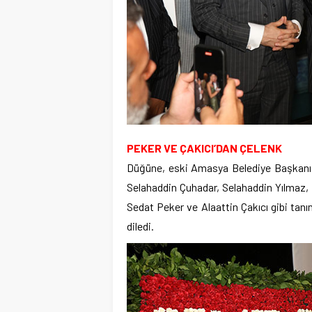
PEKER VE ÇAKICI’DAN ÇELENK
Düğüne, eski Amasya Belediye Başkanı M
Selahaddin Çuhadar, Selahaddin Yılmaz, İr
Sedat Peker ve Alaattin Çakıcı gibi tanı
diledi.