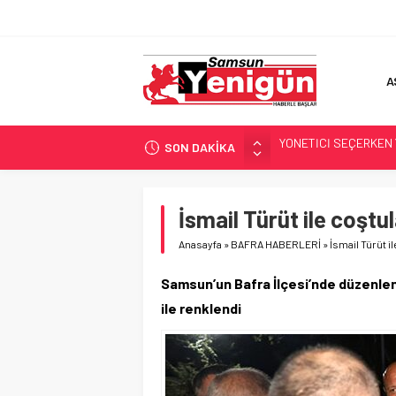
A
SON DAKİKA
GERİ SAYIM BAŞLADI
SAMSUNSPOR’DA HEDE
‘BAFRA’YA YATIRIM YAP
İsmail Türüt ile coş
İŞTE FINDIK FİYATI!
Anasayfa
»
BAFRA HABERLERİ
»
İsmail Türüt 
YÖNETİCİ SEÇERKEN
Samsun’un Bafra İlçesi’nde düzenlene
ile renklendi