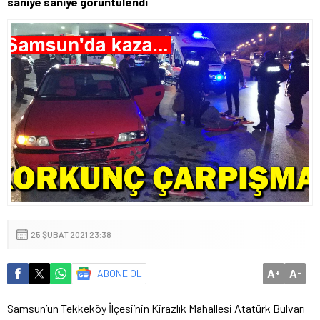
saniye saniye görüntülendi
25 ŞUBAT 2021 23:38
A
A
ABONE OL
+
-
Samsun’un Tekkeköy İlçesi’nin Kirazlık Mahallesi Atatürk Bulvarı