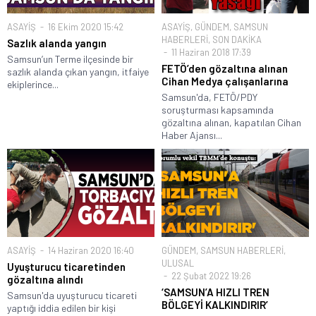
ASAYİŞ
16 Ekim 2020 15:42
ASAYİŞ
,
GÜNDEM
,
SAMSUN
HABERLERİ
,
SON DAKİKA
Sazlık alanda yangın
11 Haziran 2018 17:39
Samsun’un Terme ilçesinde bir
FETÖ’den gözaltına alınan
sazlık alanda çıkan yangın, itfaiye
Cihan Medya çalışanlarına
ekiplerince...
Samsun'da, FETÖ/PDY
soruşturması kapsamında
gözaltına alınan, kapatılan Cihan
Haber Ajansı...
ASAYİŞ
14 Haziran 2020 16:40
GÜNDEM
,
SAMSUN HABERLERİ
,
ULUSAL
Uyuşturucu ticaretinden
22 Şubat 2022 19:26
gözaltına alındı
‘SAMSUN’A HIZLI TREN
Samsun'da uyuşturucu ticareti
BÖLGEYİ KALKINDIRIR’
yaptığı iddia edilen bir kişi