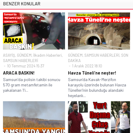
BENZER KONULAR
ASAYİŞ
,
GÜNDEM
,
İlkadım Haberleri
,
GÜNDEM
,
SAMSUN HABERLERİ
,
SON
SAMSUN HABERLERİ
DAKİKA
10 Temmuz 2024 15:37
1 Aralık 2022 18:10
ARACA BASKIN!
Havza Tüneli’ne neşter!
Samsun'da polisin takibi sonucu
Samsun’da Kavak-Merzifon
570 gram metamfetamin ile
karayolu üzerinde bulunan Havza
yakalanan 1'i...
Tünelleri’nin bulunduğu alandaki
heyelanlı...