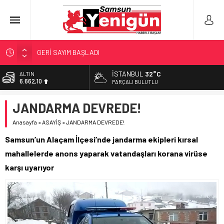
GERİ SAYIM BAŞLADI
SAMSUNSPOR’DA HEDEF 5’İNCİLİK!
İSTANBUL
32°C
ALTIN
6.662,10
‘BAFRA’YA YATIRIM YAPIN!’
PARÇALI BULUTLU
İŞTE FINDIK FİYATI!
BİST
JANDARMA DEVREDE!
13.779,39
YÖNETİCİ SEÇERKEN YAPILAN EN BÜYÜK HATALAR
Anasayfa
»
ASAYİŞ
»
JANDARMA DEVREDE!
DOLAR
47,6954
Samsun’un Alaçam İlçesi’nde jandarma ekipleri kırsal
EURO
mahallelerde anons yaparak vatandaşları korana virüse
55,1824
karşı uyarıyor