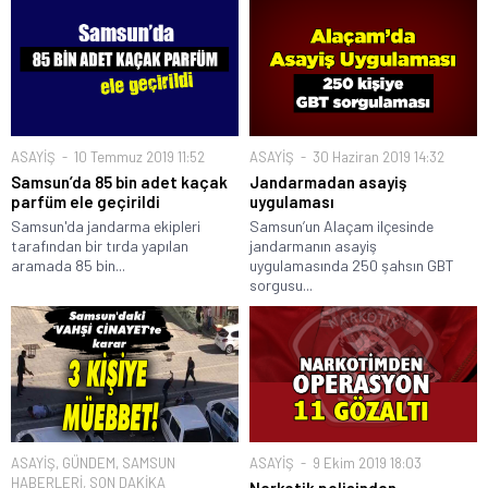
ASAYİŞ
10 Temmuz 2019 11:52
ASAYİŞ
30 Haziran 2019 14:32
Samsun’da 85 bin adet kaçak
Jandarmadan asayiş
parfüm ele geçirildi
uygulaması
Samsun'da jandarma ekipleri
Samsun’un Alaçam ilçesinde
tarafından bir tırda yapılan
jandarmanın asayiş
aramada 85 bin...
uygulamasında 250 şahsın GBT
sorgusu...
ASAYİŞ
,
GÜNDEM
,
SAMSUN
ASAYİŞ
9 Ekim 2019 18:03
HABERLERİ
,
SON DAKİKA