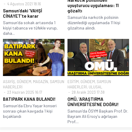
Narkotik polisinden
4 Ağustos 2021 18:16
uyuşturucu uygulaması: 11
Samsun’daki ‘VAHŞİ
gözaltı
CİNAYET’te karar
Samsun'da narkotik polisinin
Samsun'da sokak artasında 1
düzenlediği uygulamada 11 kişi
kişiyi tabanca ve tüfekle vurup,
gözaltına alındı.
daha...
ASAYİŞ
,
GÜNDEM
,
MAGAZİN
,
SAMSUN
EĞİTİM
,
GÜNDEM
,
SAMSUN
HABERLERİ
HABERLERİ
,
ULUSAL
23 Haziran 2025 16:17
28 Aralık 2023 17:38
BATIPARK KANA BULANDI!
OMÜ, ‘ARAŞTIRMA
ÜNİVERSİTESİ’NE DOĞRU!
Samsun'da Ebru Yaşar konseri
sonrası çıkan kavgada 1 kişi
Samsun'da ÖSYM Başkanı Prof. Dr.
bıçaklandı
Bayram Ali Ersoy'u ağırlayan
Prof....