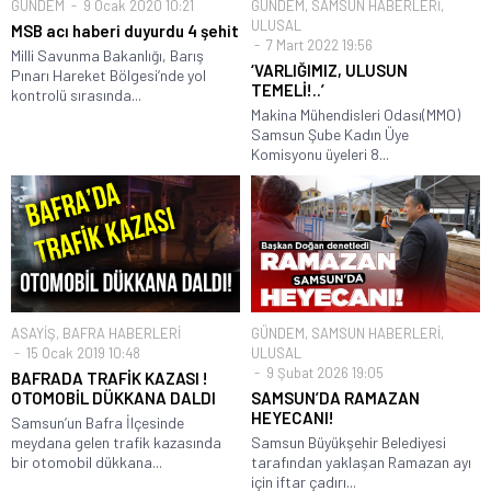
GÜNDEM
9 Ocak 2020 10:21
GÜNDEM
,
SAMSUN HABERLERİ
,
ULUSAL
MSB acı haberi duyurdu 4 şehit
7 Mart 2022 19:56
Milli Savunma Bakanlığı, Barış
‘VARLIĞIMIZ, ULUSUN
Pınarı Hareket Bölgesi‘nde yol
TEMELİ!..’
kontrolü sırasında...
Makina Mühendisleri Odası(MMO)
Samsun Şube Kadın Üye
Komisyonu üyeleri 8...
ASAYİŞ
,
BAFRA HABERLERİ
GÜNDEM
,
SAMSUN HABERLERİ
,
15 Ocak 2019 10:48
ULUSAL
9 Şubat 2026 19:05
BAFRADA TRAFİK KAZASI !
OTOMOBİL DÜKKANA DALDI
SAMSUN’DA RAMAZAN
HEYECANI!
Samsun’un Bafra İlçesinde
meydana gelen trafik kazasında
Samsun Büyükşehir Belediyesi
bir otomobil dükkana...
tarafından yaklaşan Ramazan ayı
için iftar çadırı...