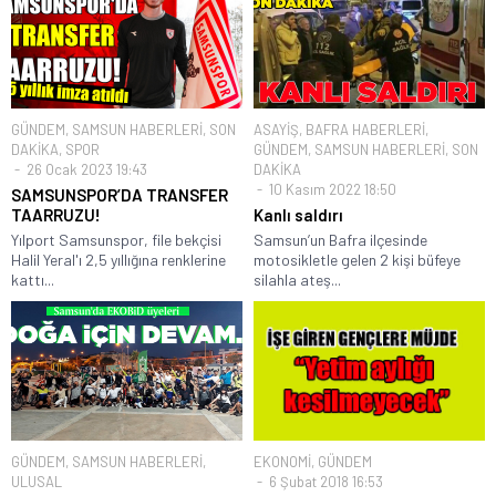
GÜNDEM
,
SAMSUN HABERLERİ
,
SON
ASAYİŞ
,
BAFRA HABERLERİ
,
DAKİKA
,
SPOR
GÜNDEM
,
SAMSUN HABERLERİ
,
SON
26 Ocak 2023 19:43
DAKİKA
10 Kasım 2022 18:50
SAMSUNSPOR’DA TRANSFER
TAARRUZU!
Kanlı saldırı
Yılport Samsunspor, file bekçisi
Samsun’un Bafra ilçesinde
Halil Yeral'ı 2,5 yıllığına renklerine
motosikletle gelen 2 kişi büfeye
kattı...
silahla ateş...
GÜNDEM
,
SAMSUN HABERLERİ
,
EKONOMİ
,
GÜNDEM
ULUSAL
6 Şubat 2018 16:53