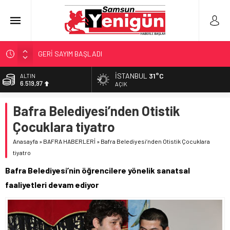
GERİ SAYIM BAŞLADI
SAMSUNSPOR’DA HEDEF 5’İNCİLİK!
İSTANBUL
31°C
ALTIN
6.519,97
‘BAFRA’YA YATIRIM YAPIN!’
AÇIK
İŞTE FINDIK FİYATI!
BİST
Bafra Belediyesi’nden Otistik
13.798,82
YÖNETİCİ SEÇERKEN YAPILAN EN BÜYÜK HATALAR
Çocuklara tiyatro
DOLAR
47,7025
Anasayfa
»
BAFRA HABERLERİ
»
Bafra Belediyesi’nden Otistik Çocuklara
tiyatro
EURO
55,0112
Bafra Belediyesi’nin öğrencilere yönelik sanatsal
faaliyetleri devam ediyor