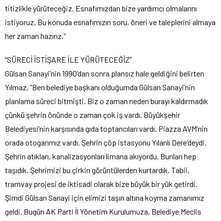
titizlikle yürüteceğiz. Esnafımızdan bize yardımcı olmalarını
istiyoruz. Bu konuda esnafımızın soru, öneri ve taleplerini almaya
her zaman hazırız.”
“SÜRECİ İSTİŞARE İLE YÜRÜTECEĞİZ”
Gülsan Sanayi’nin 1990’dan sonra plansız hale geldiğini belirten
Yılmaz, “Ben belediye başkanı olduğumda Gülsan Sanayi’nin
planlama süreci bitmişti. Biz o zaman neden burayı kaldırmadık
çünkü şehrin önünde o zaman çok iş vardı. Büyükşehir
Belediyesi’nin karşısında gıda toptancıları vardı. Piazza AVM’nin
orada otogarımız vardı. Şehrin çöp istasyonu Yılanlı Dere’deydi.
Şehrin atıkları, kanalizasyonları limana akıyordu. Bunları hep
taşıdık. Şehrimizi bu çirkin görüntülerden kurtardık. Tabii,
tramvay projesi de iktisadi olarak bize büyük bir yük getirdi.
Şimdi Gülsan Sanayi için elimizi taşın altına koyma zamanımız
geldi. Bugün AK Parti İl Yönetim Kurulumuza, Belediye Meclis