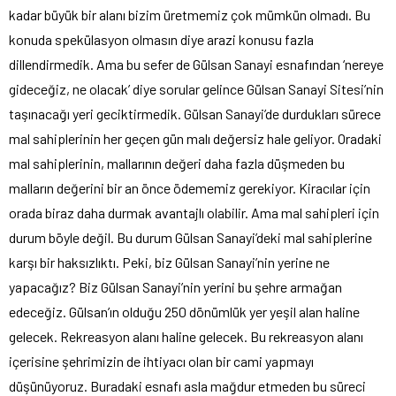
kadar büyük bir alanı bizim üretmemiz çok mümkün olmadı. Bu
konuda spekülasyon olmasın diye arazi konusu fazla
dillendirmedik. Ama bu sefer de Gülsan Sanayi esnafından ‘nereye
gideceğiz, ne olacak’ diye sorular gelince Gülsan Sanayi Sitesi’nin
taşınacağı yeri geciktirmedik. Gülsan Sanayi’de durdukları sürece
mal sahiplerinin her geçen gün malı değersiz hale geliyor. Oradaki
mal sahiplerinin, mallarının değeri daha fazla düşmeden bu
malların değerini bir an önce ödememiz gerekiyor. Kiracılar için
orada biraz daha durmak avantajlı olabilir. Ama mal sahipleri için
durum böyle değil. Bu durum Gülsan Sanayi’deki mal sahiplerine
karşı bir haksızlıktı. Peki, biz Gülsan Sanayi’nin yerine ne
yapacağız? Biz Gülsan Sanayi’nin yerini bu şehre armağan
edeceğiz. Gülsan’ın olduğu 250 dönümlük yer yeşil alan haline
gelecek. Rekreasyon alanı haline gelecek. Bu rekreasyon alanı
içerisine şehrimizin de ihtiyacı olan bir cami yapmayı
düşünüyoruz. Buradaki esnafı asla mağdur etmeden bu süreci