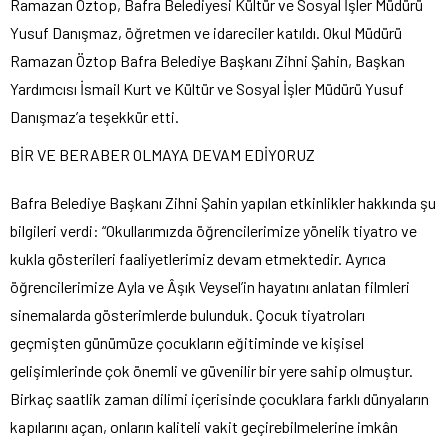
Ramazan Öztop, Bafra Belediyesi Kültür ve Sosyal İşler Müdürü
Yusuf Danışmaz, öğretmen ve idareciler katıldı. Okul Müdürü
Ramazan Öztop Bafra Belediye Başkanı Zihni Şahin, Başkan
Yardımcısı İsmail Kurt ve Kültür ve Sosyal İşler Müdürü Yusuf
Danışmaz’a teşekkür etti.
BİR VE BERABER OLMAYA DEVAM EDİYORUZ
Bafra Belediye Başkanı Zihni Şahin yapılan etkinlikler hakkında şu
bilgileri verdi: “Okullarımızda öğrencilerimize yönelik tiyatro ve
kukla gösterileri faaliyetlerimiz devam etmektedir. Ayrıca
öğrencilerimize Ayla ve Âşık Veysel’in hayatını anlatan filmleri
sinemalarda gösterimlerde bulunduk. Çocuk tiyatroları
geçmişten günümüze çocukların eğitiminde ve kişisel
gelişimlerinde çok önemli ve güvenilir bir yere sahip olmuştur.
Birkaç saatlik zaman dilimi içerisinde çocuklara farklı dünyaların
kapılarını açan, onların kaliteli vakit geçirebilmelerine imkân