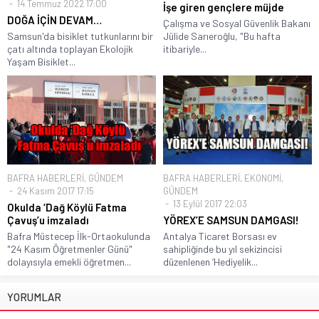
14 Temmuz 2022 17:00
İşe giren gençlere müjde
DOĞA İÇİN DEVAM…
Çalışma ve Sosyal Güvenlik Bakanı
Samsun'da bisiklet tutkunlarını bir
Jülide Sarıeroğlu, "Bu hafta
çatı altında toplayan Ekolojik
itibariyle...
Yaşam Bisiklet...
BAFRA HABERLERİ
,
GÜNDEM
BAFRA HABERLERİ
,
EKONOMİ
,
24 Kasım 2017 17:15
GÜNDEM
13 Eylül 2017 22:03
Okulda ‘Dağ Köylü Fatma
Çavuş’u imzaladı
YÖREX’E SAMSUN DAMGASI!
Bafra Müstecep İlk-Ortaokulunda
Antalya Ticaret Borsası ev
"24 Kasım Öğretmenler Günü"
sahipliğinde bu yıl sekizincisi
dolayısıyla emekli öğretmen...
düzenlenen ‘Hediyelik...
YORUMLAR