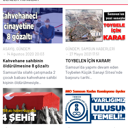
ASAYİŞ
,
GÜNDEM
GÜNDEM
,
SAMSUN HABERLERİ
14 Ağustos 2020 20:03
27 Mayıs 2021 17:51
Kahvehane sahibinin
TOYBELEN İÇİN KARAR!
öldürülmesine 8 gözaltı
Samsun'da yapımı devam eden
Samsun'da silahlı çatışmada 2
Toybelen Küçük Sanayi Sitesi'nde
çocuk babası kahvehane sahibi
başvuru tarihi...
kişinin öldürülmesiyle...