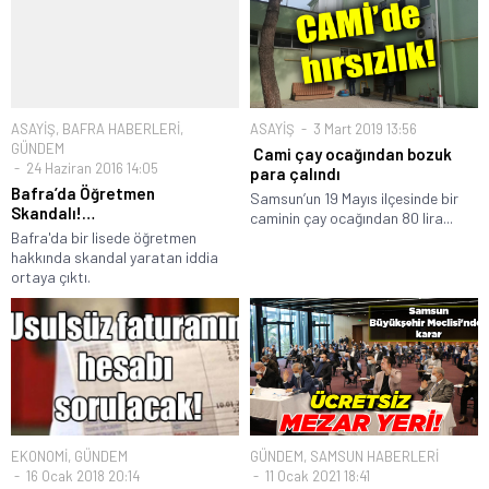
ASAYİŞ
,
BAFRA HABERLERİ
,
ASAYİŞ
3 Mart 2019 13:56
GÜNDEM
Cami çay ocağından bozuk
24 Haziran 2016 14:05
para çalındı
Bafra’da Öğretmen
Samsun’un 19 Mayıs ilçesinde bir
Skandalı!…
caminin çay ocağından 80 lira...
Bafra'da bir lisede öğretmen
hakkında skandal yaratan iddia
ortaya çıktı.
EKONOMİ
,
GÜNDEM
GÜNDEM
,
SAMSUN HABERLERİ
16 Ocak 2018 20:14
11 Ocak 2021 18:41