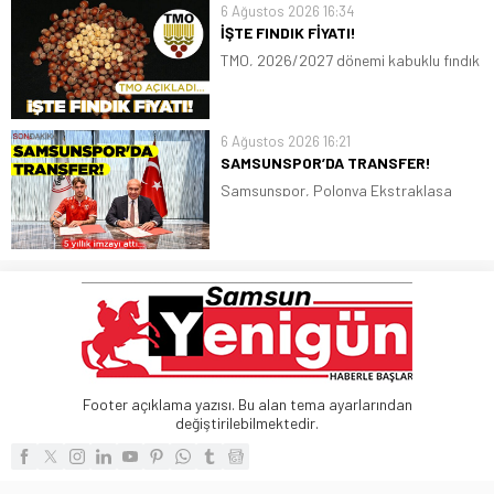
6 Ağustos 2026 16:34
İŞTE FINDIK FİYATI!
TMO, 2026/2027 dönemi kabuklu fındık
alım fiyatlarını belirledi. Giresun kalite
fındığın kilogram fiyatı 255 lira, Levant
kalite fındığın kilogram fiyatı ise 250
6 Ağustos 2026 16:21
lira oldu
SAMSUNSPOR’DA TRANSFER!
Samsunspor, Polonya Ekstraklasa
ekiplerinden Piast Gliwice forması giyen
Polonyalı stoper Igor Drapinski ile 5
yıllık sözleşme imzaladı
Footer açıklama yazısı. Bu alan tema ayarlarından
değiştirilebilmektedir.