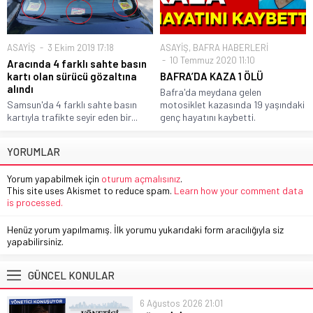
ASAYİŞ
3 Ekim 2019 17:18
ASAYİŞ
,
BAFRA HABERLERİ
10 Temmuz 2020 11:10
Aracında 4 farklı sahte basın
kartı olan sürücü gözaltına
BAFRA’DA KAZA 1 ÖLÜ
alındı
Bafra'da meydana gelen
Samsun'da 4 farklı sahte basın
motosiklet kazasında 19 yaşındaki
kartıyla trafikte seyir eden bir...
genç hayatını kaybetti.
YORUMLAR
Yorum yapabilmek için
oturum açmalısınız
.
This site uses Akismet to reduce spam.
Learn how your comment data
is processed.
Henüz yorum yapılmamış. İlk yorumu yukarıdaki form aracılığıyla siz
yapabilirsiniz.
GÜNCEL KONULAR
6 Ağustos 2026 21:01