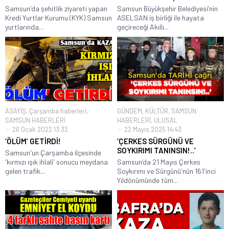
Samsun'da şehitlik ziyareti yapan
Samsun Büyükşehir Belediyesi’nin
Kredi Yurtlar Kurumu (KYK) Samsun
ASELSAN iş birliği ile hayata
yurtlarında...
geçireceği Akıllı...
ASAYİŞ
,
Çarşamba haberleri
,
GÜNDEM
,
KÜLTÜR
,
SAMSUN
SAMSUN HABERLERİ
HABERLERİ
,
ULUSAL
26 Ocak 2022 13:32
22 Mayıs 2025 14:43
‘ÖLÜM’ GETİRDİ!
‘ÇERKES SÜRGÜNÜ VE
SOYKIRIMI TANINSIN!..’
Samsun'un Çarşamba ilçesinde
'kırmızı ışık ihlali' sonucu meydana
Samsun’da 21 Mayıs Çerkes
gelen trafik...
Soykırımı ve Sürgünü'nün 161'inci
Yıldönümünde tüm...