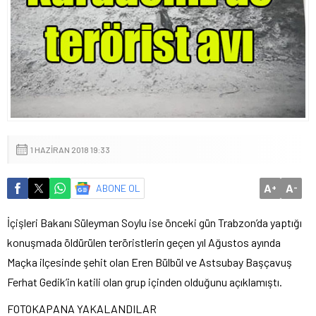
1 HAZIRAN 2018 19:33
A
A
ABONE OL
+
-
İçişleri Bakanı Süleyman Soylu ise önceki gün Trabzon’da yaptığı
konuşmada öldürülen teröristlerin geçen yıl Ağustos ayında
Maçka ilçesinde şehit olan Eren Bülbül ve Astsubay Başçavuş
Ferhat Gedik’in katili olan grup içinden olduğunu açıklamıştı.
FOTOKAPANA YAKALANDILAR