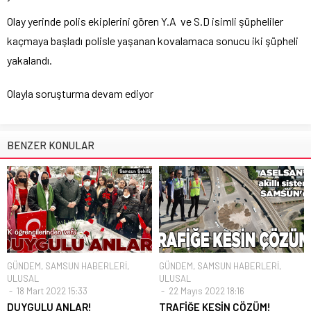
Olay yerinde polis ekiplerini gören Y.A ve S.D isimli şüpheliler
kaçmaya başladı polisle yaşanan kovalamaca sonucu iki şüpheli
yakalandı.
Olayla soruşturma devam ediyor
BENZER KONULAR
GÜNDEM
,
SAMSUN HABERLERİ
,
GÜNDEM
,
SAMSUN HABERLERİ
,
ULUSAL
ULUSAL
18 Mart 2022 15:33
22 Mayıs 2022 18:16
DUYGULU ANLAR!
TRAFİĞE KESİN ÇÖZÜM!