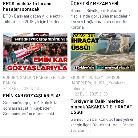
EPDK usulsüz faturanın
ÜCRETSİZ MEZAR YERİ!
hesabını soracak
Samsun Büyükşehir Belediye
EPDK Başkanı geçen yılki elektrik
Meclisi’nde görüşülen maddelerin
tüketiminin 2018 yılı için belirlenen...
karara bağlanmasının ardından
korona...
GÜNDEM
,
SAMSUN HABERLERİ
,
SON
EKONOMİ
,
GÜNDEM
,
SAMSUN
DAKİKA
HABERLERİ
,
ULUSAL
,
Yakakent
18 Ekim 2021 17:36
haberleri
22 Eylül 2025 21:58
EMİN KAR GÖZYAŞLARIYLA!
Türkiye’nin ‘Balık’ merkezi
Samsun'da geçirdiği kalp krizi
olacak YAKAKENT’E İHRACAT
sonrası hayatını kaybeden
ÜSSÜ!
Samsunspor’un efsane eski...
Samsun'un balıkçılık potansiyeli en
zengin ilçesi Yakakent, balık üretim
tesislerini...