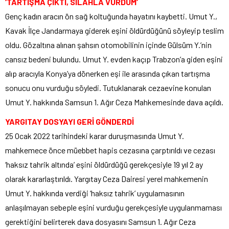
‘TARTIŞMA ÇIKTI, SİLAHLA VURDUM’
Genç kadın aracın ön sağ koltuğunda hayatını kaybetti. Umut Y.,
Kavak İlçe Jandarmaya giderek eşini öldürdüğünü söyleyip teslim
oldu. Gözaltına alınan şahsın otomobilinin içinde Gülsüm Y.’nin
cansız bedeni bulundu. Umut Y. evden kaçıp Trabzon’a giden eşini
alıp aracıyla Konya’ya dönerken eşi ile arasında çıkan tartışma
sonucu onu vurduğu söyledi. Tutuklanarak cezaevine konulan
Umut Y. hakkında Samsun 1. Ağır Ceza Mahkemesinde dava açıldı.
YARGITAY DOSYAYI GERİ GÖNDERDİ
25 Ocak 2022 tarihindeki karar duruşmasında Umut Y.
mahkemece önce müebbet hapis cezasına çarptırıldı ve cezası
‘haksız tahrik altında’ eşini öldürdüğü gerekçesiyle 19 yıl 2 ay
olarak kararlaştırıldı. Yargıtay Ceza Dairesi yerel mahkemenin
Umut Y. hakkında verdiği ‘haksız tahrik’ uygulamasının
anlaşılmayan sebeple eşini vurduğu gerekçesiyle uygulanmaması
gerektiğini belirterek dava dosyasını Samsun 1. Ağır Ceza