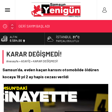
GERİ SAYIM BAŞLADI
SAMSUNSPOR’DA HEDEF 5’İNCİLİK!
İSTANBUL
31°C
ALTIN
6.584,66
‘BAFRA’YA YATIRIM YAPIN!’
PARÇALI BULUTLU
İŞTE FINDIK FİYATI!
BİST
KARAR DEĞİŞMEDİ!
13.889,75
YÖNETİCİ SEÇERKEN YAPILAN EN BÜYÜK HATALAR
Anasayfa
»
ASAYİŞ
»
KARAR DEĞİŞMEDİ!
DOLAR
47,7046
Samsun’da, evden kaçan karısını otomobilde öldüren
EURO
kocaya 19 yıl 2 ay hapis cezası verildi
55,0051