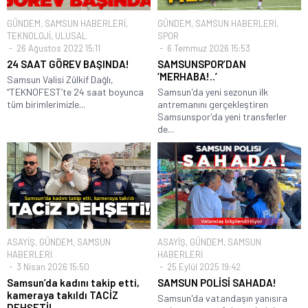
GÜNDEM
,
SAMSUN HABERLERİ
,
GÜNDEM
,
SAMSUN HABERLERİ
,
TEKNOLOJİ
,
ULUSAL
SPOR
26 Ağustos 2022 15:11
6 Temmuz 2026 15:53
24 SAAT GÖREV BAŞINDA!
SAMSUNSPOR’DAN
‘MERHABA!..’
Samsun Valisi Zülkif Dağlı,
“TEKNOFEST’te 24 saat boyunca
Samsun'da yeni sezonun ilk
tüm birimlerimizle...
antremanını gerçekleştiren
Samsunspor'da yeni transferler
de...
ASAYİŞ
,
GÜNDEM
,
SAMSUN
ASAYİŞ
,
GÜNDEM
,
SAMSUN
HABERLERİ
HABERLERİ
3 Nisan 2026 15:50
25 Eylül 2025 19:42
Samsun’da kadını takip etti,
SAMSUN POLİSİ SAHADA!
kameraya takıldı TACİZ
Samsun'da vatandaşın yanısıra
DEHŞETİ!