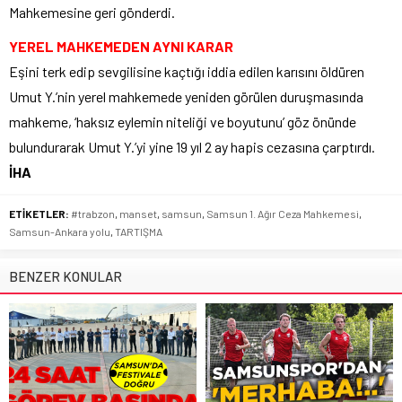
Mahkemesine geri gönderdi.
YEREL MAHKEMEDEN AYNI KARAR
Eşini terk edip sevgilisine kaçtığı iddia edilen karısını öldüren
Umut Y.’nin yerel mahkemede yeniden görülen duruşmasında
mahkeme, ‘haksız eylemin niteliği ve boyutunu’ göz önünde
bulundurarak Umut Y.’yi yine 19 yıl 2 ay hapis cezasına çarptırdı.
İHA
ETİKETLER:
#trabzon
,
manset
,
samsun
,
Samsun 1. Ağır Ceza Mahkemesi
,
Samsun-Ankara yolu
,
TARTIŞMA
BENZER KONULAR