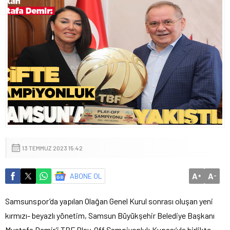
13 TEMMUZ 2023 15:42
A
A
ABONE OL
+
-
Samsunspor’da yapılan Olağan Genel Kurul sonrası oluşan yeni
kırmızı- beyazlı yönetim, Samsun Büyükşehir Belediye Başkanı
Mustafa Demir’i TBF Play-Off Şampiyonluk Kupası’yla birlikte