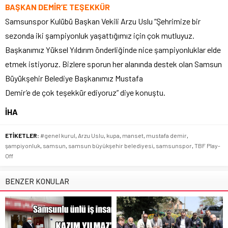
BAŞKAN DEMİR’E TEŞEKKÜR
Samsunspor Kulübü Başkan Vekili Arzu Uslu “Şehrimize bir
sezonda iki şampiyonluk yaşattığımız için çok mutluyuz.
Başkanımız Yüksel Yıldırım önderliğinde nice şampiyonluklar elde
etmek istiyoruz. Bizlere sporun her alanında destek olan Samsun
Büyükşehir Belediye Başkanımız Mustafa
Demir’e de çok teşekkür ediyoruz” diye konuştu.
İHA
ETİKETLER:
#genel kurul
,
Arzu Uslu
,
kupa
,
manset
,
mustafa demir
,
şampiyonluk
,
samsun
,
samsun büyükşehir belediyesi
,
samsunspor
,
TBF Play-
Off
BENZER KONULAR