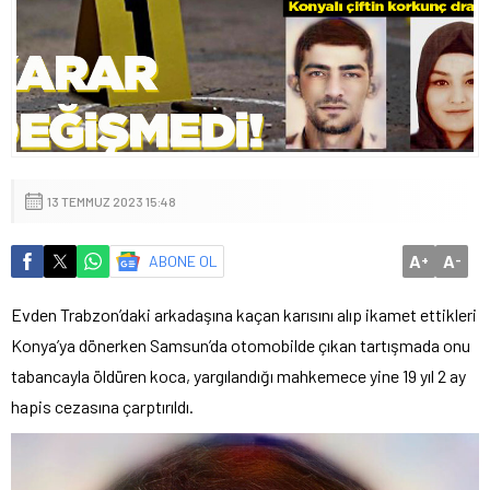
13 TEMMUZ 2023 15:48
A
A
ABONE OL
+
-
Evden Trabzon’daki arkadaşına kaçan karısını alıp ikamet ettikleri
Konya’ya dönerken Samsun’da otomobilde çıkan tartışmada onu
tabancayla öldüren koca, yargılandığı mahkemece yine 19 yıl 2 ay
hapis cezasına çarptırıldı.