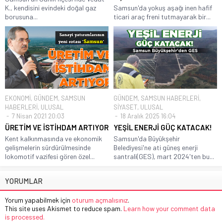
K., kendisini evindeki doğal gaz
Samsun'da yokuş aşağı inen hafif
borusuna...
ticari araç freni tutmayarak bir...
EKONOMİ
,
GÜNDEM
,
SAMSUN
GÜNDEM
,
SAMSUN HABERLERİ
,
HABERLERİ
,
ULUSAL
SİYASET
,
ULUSAL
7 Nisan 2021 20:03
18 Aralık 2025 16:04
ÜRETİM VE İSTİHDAM ARTIYOR
YEŞİL ENERJİ GÜÇ KATACAK!
Kent kalkınmasında ve ekonomik
Samsun'da Büyükşehir
gelişmelerin sürdürülmesinde
Belediyesi'ne ati güneş enerji
lokomotif vazifesi gören özel...
santrali(GES), mart 2024'ten bu...
YORUMLAR
Yorum yapabilmek için
oturum açmalısınız
.
This site uses Akismet to reduce spam.
Learn how your comment data
is processed.