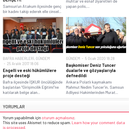
muhtar ve esnaf ziyaretleri de
Samsun’un Atakum ilçesinde genç
yapan polis,...
bir kadını takip ederek elle cinsel...
BAFRA HABERLERİ
,
GÜNDEM
GÜNDEM
5 Ocak 2020 18:28
25 Aralık 2017 18:06
Başkomiser Deniz Tuncer
Engelli ve eski hükümlülere
dualarle ve gözyaşlarıyla
proje desteği
defnedildi
Bafra ilçesinde İŞKUR öncülüğünde
Ankara Polatlı kaymakamı
başlatılan “Girişimcilik Eğitimi”ne
Mahmut Nedim Tuncer'in, Samsun
katılarak belge alan...
Adliyesi Hakimlerinden Murat...
YORUMLAR
Yorum yapabilmek için
oturum açmalısınız
.
This site uses Akismet to reduce spam.
Learn how your comment data
is processed.