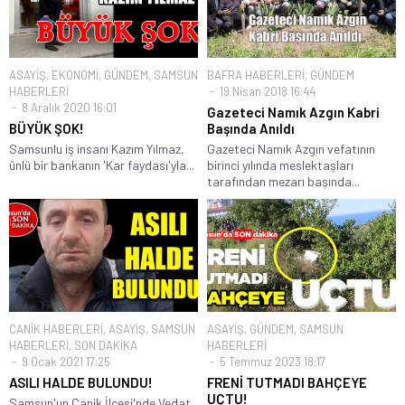
ASAYİŞ
,
EKONOMİ
,
GÜNDEM
,
SAMSUN
BAFRA HABERLERİ
,
GÜNDEM
HABERLERİ
19 Nisan 2018 16:44
8 Aralık 2020 16:01
Gazeteci Namık Azgın Kabri
BÜYÜK ŞOK!
Başında Anıldı
Samsunlu iş insanı Kazım Yılmaz,
Gazeteci Namık Azgın vefatının
ünlü bir bankanın 'Kar faydası'yla...
birinci yılında meslektaşları
tarafından mezarı başında...
CANİK HABERLERİ
,
ASAYİŞ
,
SAMSUN
ASAYİŞ
,
GÜNDEM
,
SAMSUN
HABERLERİ
,
SON DAKİKA
HABERLERİ
9 Ocak 2021 17:25
5 Temmuz 2023 18:17
ASILI HALDE BULUNDU!
FRENİ TUTMADI BAHÇEYE
UÇTU!
Samsun'un Canik İlçesi'nde Vedat