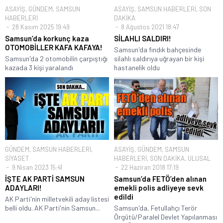
ASAYİŞ
,
GÜNDEM
,
SAMSUN
ASAYİŞ
,
SAMSUN HABERLERİ
,
SON
HABERLERİ
DAKİKA
28 Kasım 2025 19:49
8 Ağustos 2021 18:47
Samsun’da korkunç kaza
SİLAHLI SALDIRI!
OTOMOBİLLER KAFA KAFAYA!
Samsun'da fındık bahçesinde
Samsun'da 2 otomobilin çarpıştığı
silahlı saldırıya uğrayan bir kişi
kazada 3 kişi yaralandı
hastanelik oldu
GÜNDEM
,
SAMSUN HABERLERİ
,
ASAYİŞ
,
GÜNDEM
,
SAMSUN
SİYASET
HABERLERİ
,
SON DAKİKA
,
ULUSAL
9 Nisan 2023 15:41
22 Haziran 2018 17:19
İŞTE AK PARTİ SAMSUN
Samsun’da FETÖ’den alınan
ADAYLARI!
emekli polis adliyeye sevk
edildi
AK Parti'nin milletvekili aday listesi
belli oldu. AK Parti'nin Samsun...
Samsun'da, Fetullahçı Terör
Örgütü/Paralel Devlet Yapılanması