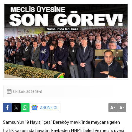
6 NISAN 2026 18:41
A
A
ABONE OL
+
-
Samsun’un 19 Mayıs ilçesi Dereköy mevkiinde meydana gelen
trafik kazasında hayatını kaybeden MHP’li belediye meclis üyesi