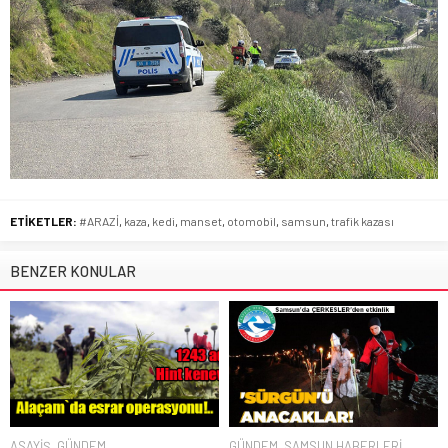
ETİKETLER:
#ARAZİ
,
kaza
,
kedi
,
manset
,
otomobil
,
samsun
,
trafik kazası
BENZER KONULAR
ASAYİŞ
,
GÜNDEM
GÜNDEM
,
SAMSUN HABERLERİ
,