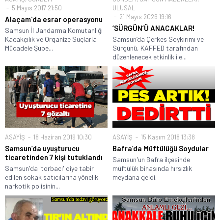
5 Mayıs 2017 21:50
ULUSAL
21 Mayıs 2026 19:16
Alaçam`da esrar operasyonu
‘SÜRGÜN’Ü ANACAKLAR!
Samsun İl Jandarma Komutanlığı
Kaçakçılık ve Organize Suçlarla
Samsun’da Çerkes Soykırımı ve
Mücadele Şube...
Sürgünü, KAFFED tarafından
düzenlenecek etkinlik ile...
ASAYİŞ
18 Haziran 2019 10:30
ASAYİŞ
15 Kasım 2018 13:38
Samsun’da uyuşturucu
Bafra’da Müftülüğü Soydular
ticaretinden 7 kişi tutuklandı
Samsun'un Bafra ilçesinde
Samsun'da 'torbacı' diye tabir
müftülük binasında hırsızlık
edilen sokak satıcılarına yönelik
meydana geldi.
narkotik polisinin...