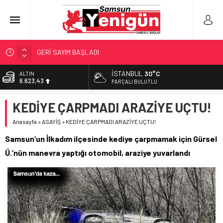
GERİ SAYIM BAŞLADI
SAMSUNSPOR’DA HEDEF 5’İNCİLİK!
İSTANBUL
30°C
ALTIN
6.623,43
‘BAFRA’YA YATIRIM YAPIN!’
PARÇALI BULUTLU
İŞTE FINDIK FİYATI!
BİST
KEDİYE ÇARPMADI ARAZİYE UÇTU!
13.785,25
YÖNETİCİ SEÇERKEN YAPILAN EN BÜYÜK HATALAR
Anasayfa
»
ASAYİŞ
»
KEDİYE ÇARPMADI ARAZİYE UÇTU!
DOLAR
47,7048
Samsun’un İlkadım ilçesinde kediye çarpmamak için Gürsel
EURO
Ü.’nün manevra yaptığı otomobil, araziye yuvarlandı
55,0748