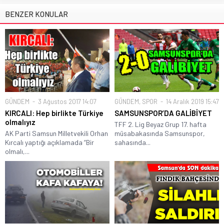
BENZER KONULAR
GÜNDEM
3 Ağustos 2017 14:07
GÜNDEM
,
SPOR
14 Aralık 2019 15:47
KIRCALI: Hep birlikte Türkiye
SAMSUNSPOR’DA GALİBİYET
olmalıyız
TFF 2. Lig Beyaz Grup 17. hafta
AK Parti Samsun Milletvekili Orhan
müsabakasında Samsunspor,
Kırcalı yaptığı açıklamada “Bir
sahasında...
olmalı,...