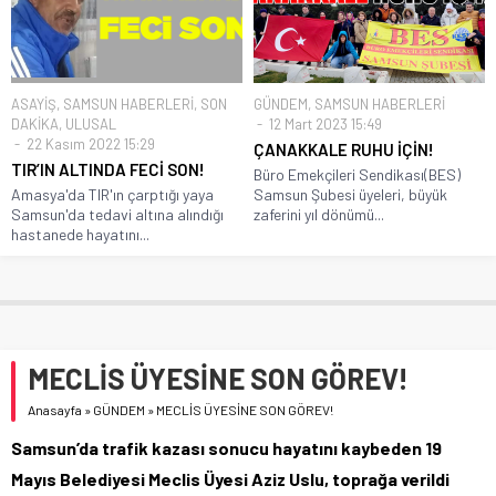
ASAYİŞ
,
SAMSUN HABERLERİ
,
SON
GÜNDEM
,
SAMSUN HABERLERİ
DAKİKA
,
ULUSAL
12 Mart 2023 15:49
22 Kasım 2022 15:29
ÇANAKKALE RUHU İÇİN!
TIR’IN ALTINDA FECİ SON!
Büro Emekçileri Sendikası(BES)
Amasya'da TIR'ın çarptığı yaya
Samsun Şubesi üyeleri, büyük
Samsun'da tedavi altına alındığı
zaferini yıl dönümü...
hastanede hayatını...
MECLİS ÜYESİNE SON GÖREV!
Anasayfa
»
GÜNDEM
»
MECLİS ÜYESİNE SON GÖREV!
Samsun’da trafik kazası sonucu hayatını kaybeden 19
Mayıs Belediyesi Meclis Üyesi Aziz Uslu, toprağa verildi