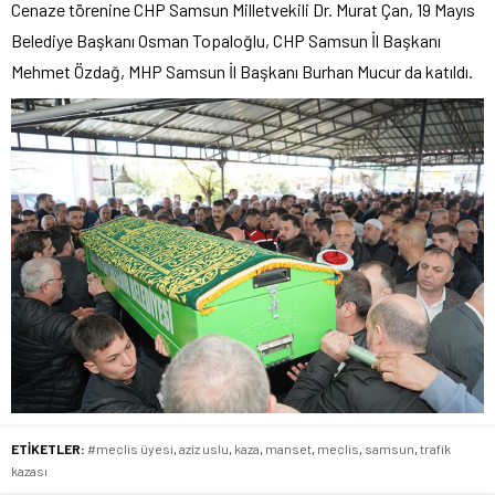
Cenaze törenine CHP Samsun Milletvekili Dr. Murat Çan, 19 Mayıs
Belediye Başkanı Osman Topaloğlu, CHP Samsun İl Başkanı
Mehmet Özdağ, MHP Samsun İl Başkanı Burhan Mucur da katıldı.
ETİKETLER:
#meclis üyesi
,
aziz uslu
,
kaza
,
manset
,
meclis
,
samsun
,
trafik
kazası