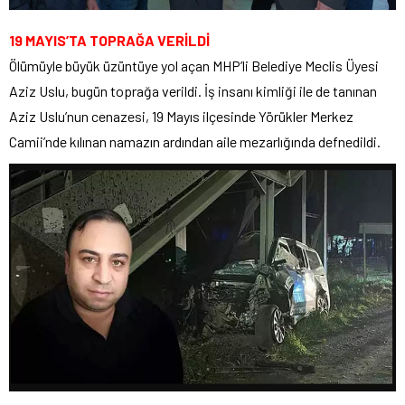
19 MAYIS’TA TOPRAĞA VERİLDİ
Ölümüyle büyük üzüntüye yol açan MHP’li Belediye Meclis Üyesi
Aziz Uslu, bugün toprağa verildi. İş insanı kimliği ile de tanınan
Aziz Uslu’nun cenazesi, 19 Mayıs ilçesinde Yörükler Merkez
Camii’nde kılınan namazın ardından aile mezarlığında defnedildi.