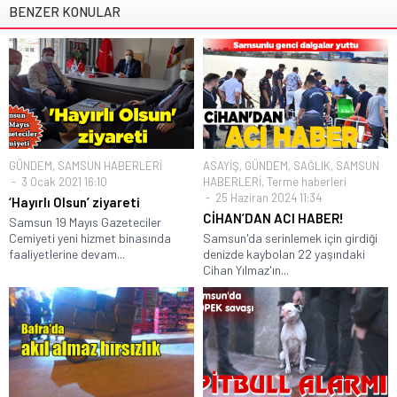
BENZER KONULAR
GÜNDEM
,
SAMSUN HABERLERİ
ASAYİŞ
,
GÜNDEM
,
SAĞLIK
,
SAMSUN
3 Ocak 2021 16:10
HABERLERİ
,
Terme haberleri
25 Haziran 2024 11:34
‘Hayırlı Olsun’ ziyareti
CİHAN’DAN ACI HABER!
Samsun 19 Mayıs Gazeteciler
Cemiyeti yeni hizmet binasında
Samsun'da serinlemek için girdiği
faaliyetlerine devam...
denizde kaybolan 22 yaşındaki
Cihan Yılmaz'ın...