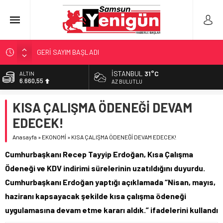
GERİ SAYIM BAŞLADI
SAMSUNSPOR’DA HEDEF 5’İNCİLİK!
İSTANBUL
31°C
ALTIN
6.660,55
‘BAFRA’YA YATIRIM YAPIN!’
AZ BULUTLU
İŞTE FINDIK FİYATI!
BİST
KISA ÇALIŞMA ÖDENEĞİ DEVAM
13.779,39
YÖNETİCİ SEÇERKEN YAPILAN EN BÜYÜK HATALAR
EDECEK!
DOLAR
47,7111
Anasayfa
»
EKONOMİ
»
KISA ÇALIŞMA ÖDENEĞİ DEVAM EDECEK!
EURO
Cumhurbaşkanı Recep Tayyip Erdoğan, Kısa Çalışma
55,1881
Ödeneği ve KDV indirimi sürelerinin uzatıldığını duyurdu.
Cumhurbaşkanı Erdoğan yaptığı açıklamada “Nisan, mayıs,
haziranı kapsayacak şekilde kısa çalışma ödeneği
uygulamasına devam etme kararı aldık.” ifadelerini kullandı