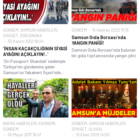
GÜNDEM
,
SAMSUN HABERLERİ
,
GÜNDEM
15 Haziran 2022 15:15
SİYASET
,
SON DAKİKA
Samsun Gıda Borsası’nda
30 Kasım 2021 18:04
YANGIN PANİĞİ!
‘İNSAN KAÇAKÇILIĞININ SİYASİ
Samsun Gıda Borsası'nda bulunan
AYAĞINI AÇIKLAYIN!..’
bir gıda toptancısında yangın çıktı
'Gri Pasaport Skandalı' nedeniyle
Türkiye'nin gündemine gelen
Samsun'un Yakakent İlçesi'nde...
BAFRA HABERLERİ
,
EKONOMİ
,
GÜNDEM
,
SAMSUN HABERLERİ
,
GÜNDEM
SİYASET
,
ULUSAL
30 Mayıs 2017 16:47
13 Ekim 2023 14:50