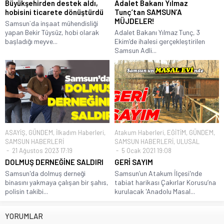
Büyükşehirden destek aldı,
Adalet Bakanı Yılmaz
hobisini ticarete dönüştürdü
Tunç’tan SAMSUN’A
MÜJDELER!
Samsun`da inşaat mühendisliği
yapan Bekir Tüysüz, hobi olarak
Adalet Bakanı Yılmaz Tunç, 3
başladığı meyve...
Ekim’de ihalesi gerçekleştirilen
Samsun Adli...
ASAYİŞ
,
GÜNDEM
,
İlkadım Haberleri
,
Atakum Haberleri
,
EĞİTİM
,
GÜNDEM
,
SAMSUN HABERLERİ
SAMSUN HABERLERİ
,
ULUSAL
21 Ağustos 2023 17:19
5 Ocak 2021 19:08
DOLMUŞ DERNEĞİNE SALDIRI
GERİ SAYIM
Samsun'da dolmuş derneği
Samsun’un Atakum İlçesi'nde
binasını yakmaya çalışan bir şahıs,
tabiat harikası Çakırlar Korusu’na
polisin takibi...
kurulacak 'Anadolu Masal...
YORUMLAR