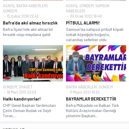
ASAYİŞ
,
BAFRA HABERLERİ
,
ASAYİŞ
,
GÜNDEM
,
SAMSUN
GÜNDEM
HABERLERİ
15 Şubat 2018 22:43
30 Ocak 2022 16:49
Bafra’da akıl almaz hırsızlık
PİTBULL ALARMI!
Bafra İlçesi'nde akıl almaz bir
Samsun'da sahipsiz pitbull köpek
hırsızlık olayı meydana geldi
sokak köpeğiyle boğuştu,
vatandaş seferber oldu
GÜNDEM
,
SİYASET
BAFRA HABERLERİ
,
GÜNDEM
16 Mart 2017 22:03
11 Mayıs 2021 19:25
Halkı kandırıyorlar!
BAYRAMLAR BEREKETTİR
CHP Genel Başkan Yardımcıları
Bafra Mübadele ve Balkan Türk
Çetin Osman Budak ve Seyit
Kültürü Araştırmaları Derneği
Torun,...
yönetimi Başkanı...