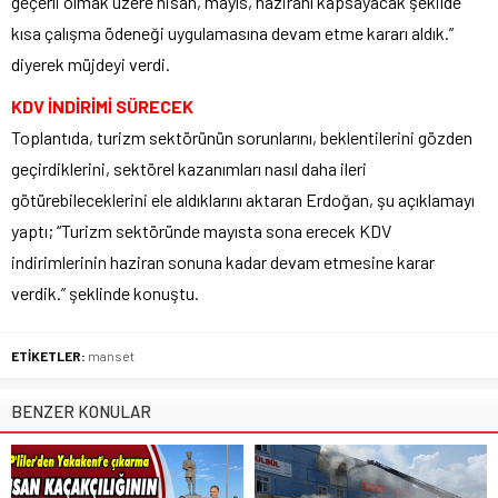
geçerli olmak üzere nisan, mayıs, haziranı kapsayacak şekilde
kısa çalışma ödeneği uygulamasına devam etme kararı aldık.”
diyerek müjdeyi verdi.
KDV İNDİRİMİ SÜRECEK
Toplantıda, turizm sektörünün sorunlarını, beklentilerini gözden
geçirdiklerini, sektörel kazanımları nasıl daha ileri
götürebileceklerini ele aldıklarını aktaran Erdoğan, şu açıklamayı
yaptı; “Turizm sektöründe mayısta sona erecek KDV
indirimlerinin haziran sonuna kadar devam etmesine karar
verdik.” şeklinde konuştu.
ETİKETLER:
manset
BENZER KONULAR