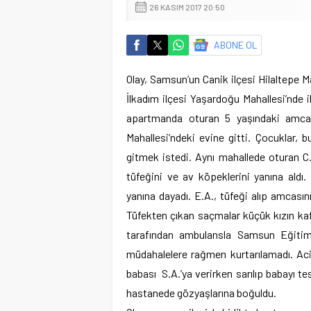
26 KASIM 2017 20:50
ABONE OL
Olay, Samsun’un Canik ilçesi Hilaltepe M
İlkadım ilçesi Yaşardoğu Mahallesi’nde i
apartmanda oturan 5 yaşındaki amcasın
Mahallesi’ndeki evine gitti. Çocuklar, b
gitmek istedi. Aynı mahallede oturan C
tüfeğini ve av köpeklerini yanına aldı.
yanına dayadı. E.A., tüfeği alıp amcasını
Tüfekten çıkan saçmalar küçük kızın kafas
tarafından ambulansla Samsun Eğitim 
müdahalelere rağmen kurtarılamadı. Acil
babası S.A.’ya verirken sarılıp babayı tese
hastanede gözyaşlarına boğuldu.