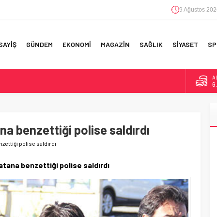
9 Ağustos 202
SAYİŞ
GÜNDEM
EKONOMİ
MAGAZİN
SAĞLIK
SİYASET
SP
A
6
F 5’İNCİLİK!
B
1
IN!’
na benzettiği polise saldırdı
D
47
 YAPILAN EN BÜYÜK HATALAR
nzettiği polise saldırdı
E
5
 atana benzettiği polise saldırdı