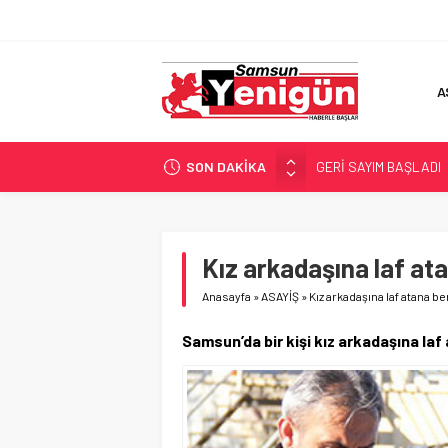
A
SON DAKİKA
GERİ SAYIM BAŞLADI
SAMSUNSPOR’DA HEDE
‘BAFRA’YA YATIRIM YAP
İŞTE FINDIK FİYATI!
Kız arkadaşına laf ata
YÖNETİCİ SEÇERKEN
Anasayfa
»
ASAYİŞ
»
Kız arkadaşına laf atana be
Samsun’da bir kişi kız arkadaşına laf