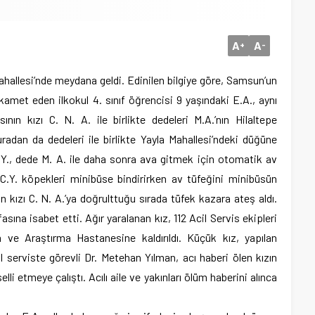
A
A
+
-
ahallesi’nde meydana geldi. Edinilen bilgiye göre, Samsun’un
kamet eden ilkokul 4. sınıf öğrencisi 9 yaşındaki E.A., aynı
ın kızı C. N. A. ile birlikte dedeleri M.A.’nın Hilaltepe
uradan da dedeleri ile birlikte Yayla Mahallesi’ndeki düğüne
.Y., dede M. A. ile daha sonra ava gitmek için otomatik av
 C.Y. köpekleri minibüse bindirirken av tüfeğini minibüsün
n kızı C. N. A.’ya doğrulttuğu sırada tüfek kazara ateş aldı.
ına isabet etti. Ağır yaralanan kız, 112 Acil Servis ekipleri
ve Araştırma Hastanesine kaldırıldı. Küçük kız, yapılan
 serviste görevli Dr. Metehan Yılman, acı haberi ölen kızın
lli etmeye çalıştı. Acılı aile ve yakınları ölüm haberini alınca