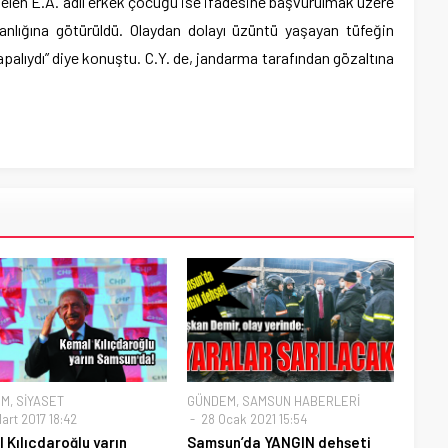
 gelen E.A. adlı erkek çocuğu ise ifadesine başvurulmak üzere
nlığına götürüldü. Olaydan dolayı üzüntü yaşayan tüfeğin
kapalıydı” diye konuştu. C.Y. de, jandarma tarafından gözaltına
EM
,
SİYASET
GÜNDEM
,
SAMSUN HABERLERİ
art 2017 18:42
28 Ocak 2021 15:54
 Kılıçdaroğlu yarın
Samsun’da YANGIN dehşeti