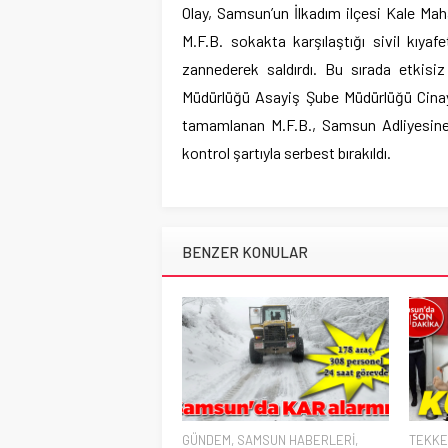
Olay, Samsun’un İlkadım ilçesi Kale Maha
M.F.B. sokakta karşılaştığı sivil kıyaf
zannederek saldırdı. Bu sırada etkisi
Müdürlüğü Asayiş Şube Müdürlüğü Cinaye
tamamlanan M.F.B., Samsun Adliyesine 
kontrol şartıyla serbest bırakıldı.
BENZER KONULAR
GÜNDEM
,
SAMSUN HABERLERİ
,
TEKKE