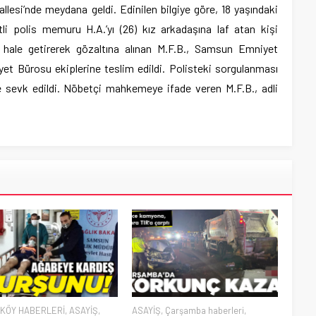
llesi’nde meydana geldi. Edinilen bilgiye göre, 18 yaşındaki
etli polis memuru H.A.’yı (26) kız arkadaşına laf atan kişi
z hale getirerek gözaltına alınan M.F.B., Samsun Emniyet
t Bürosu ekiplerine teslim edildi. Polisteki sorgulanması
sevk edildi. Nöbetçi mahkemeye ifade veren M.F.B., adli
KÖY HABERLERİ
,
ASAYİŞ
,
ASAYİŞ
,
Çarşamba haberleri
,