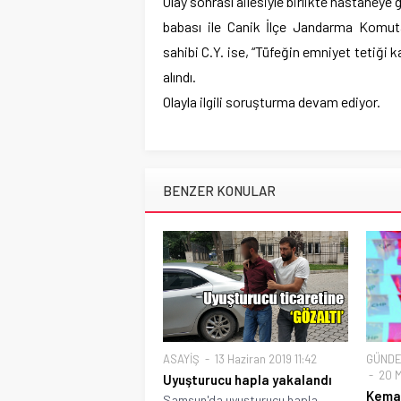
Olay sonrası ailesiyle birlikte hastaneye
babası ile Canik İlçe Jandarma Komuta
sahibi C.Y. ise, “Tüfeğin emniyet tetiği 
alındı.
Olayla ilgili soruşturma devam ediyor.
BENZER KONULAR
ASAYİŞ
13 Haziran 2019 11:42
GÜND
20 M
Uyuşturucu hapla yakalandı
Kemal
Samsun'da uyuşturucu hapla