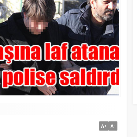
A
A
+
-