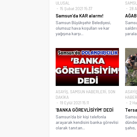
ULUSAL
SAMSU
15 Şubat 2021 15:37
28 A
Samsun’da KAR alarmı!
AĞAB
Samsun Büyükşehir Belediyesi,
Samsun
olumsuz hava koşulları ve kar
saldırı
yağışına karşı...
yarala
ASAYİŞ
,
SAMSUN HABERLERİ
,
SON
ASAYİ
DAKİKA
HABER
19 Eylül 2021 15:11
2 Ha
‘BANKA GÖREVLİSİYİM’ DEDİ
Tersa
Samsun'da bir kişi telefonla
Samsun
arayarak kendisini banka görevlisi
dünden
olarak tanıtan...
şahıs,