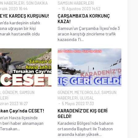
N HABERLERİ
,
SON DAKİKA
SAMSUN HABERLERİ
ralık 2020 16:44
15 Ağustos 2023 14:52
EYE KARDEŞ KURŞUNU!
ÇARŞAMBA’DA KORKUNÇ
KAZA!
'da kardeşinin silahlı
sına uğrayan bir kişi
Samsun'un Çarşamba İlçesi'nde 3
narak hastanelik oldu
aracın karıştığı zincirleme trafik
kazasında 1'i...
Ş
,
GÜNDEM
,
SAMSUN
GÜNDEM
,
METEOROLOJİ
,
SAMSUN
LERİ
HABERLERİ
,
ULUSAL
ziran 2023 16:27
5 Mayıs 2022 17:33
kan Çayı’nda CESET!
KARADENİZ’DE KIŞ GERİ
GELDİ!
’un Havza ilçesinde
 beri haber alınamayan
Karadeniz Bölgesi'nde baharın
 Tersakan...
ortasında Bayburt ile Trabzon
arasında kalan yüksek...