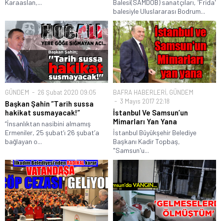
Karaaslan,...
Balesi(SAMDOB) sanatçıları, 'Frida'
balesiyle Uluslararası Bodrum...
GÜNDEM
26 Şubat 2020 09:05
BAFRA HABERLERİ
,
GÜNDEM
3 Mayıs 2017 22:18
Başkan Şahin ”Tarih sussa
hakikat susmayacak!”
İstanbul Ve Samsun’un
Mimarları Yan Yana
“İnsanlıktan nasibini almamış
Ermeniler, 25 şubat’ı 26 şubat’a
İstanbul Büyükşehir Belediye
bağlayan o...
Başkanı Kadir Topbaş,
"Samsun'u...