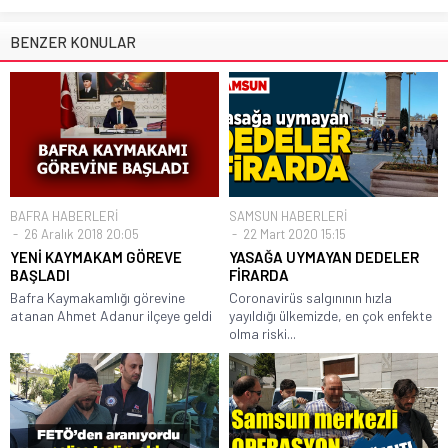
BENZER KONULAR
BAFRA HABERLERİ
SAMSUN HABERLERİ
26 Aralık 2018 20:05
22 Mart 2020 15:15
YENİ KAYMAKAM GÖREVE
YASAĞA UYMAYAN DEDELER
BAŞLADI
FİRARDA
Bafra Kaymakamlığı görevine
Coronavirüs salgınının hızla
atanan Ahmet Adanur ilçeye geldi
yayıldığı ülkemizde, en çok enfekte
olma riski...