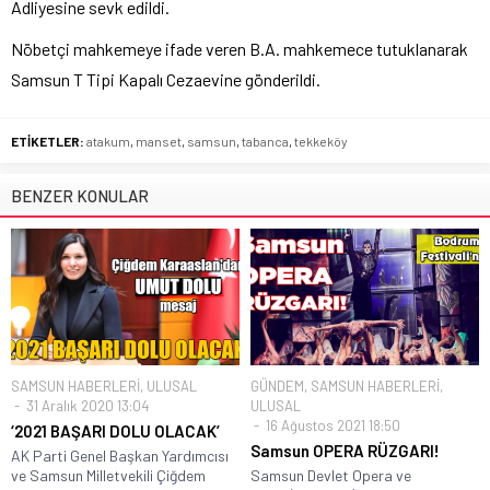
Adliyesine sevk edildi.
Nöbetçi mahkemeye ifade veren B.A. mahkemece tutuklanarak
Samsun T Tipi Kapalı Cezaevine gönderildi.
ETİKETLER:
atakum
,
manset
,
samsun
,
tabanca
,
tekkeköy
BENZER KONULAR
SAMSUN HABERLERİ
,
ULUSAL
GÜNDEM
,
SAMSUN HABERLERİ
,
31 Aralık 2020 13:04
ULUSAL
16 Ağustos 2021 18:50
‘2021 BAŞARI DOLU OLACAK’
Samsun OPERA RÜZGARI!
AK Parti Genel Başkan Yardımcısı
ve Samsun Milletvekili Çiğdem
Samsun Devlet Opera ve