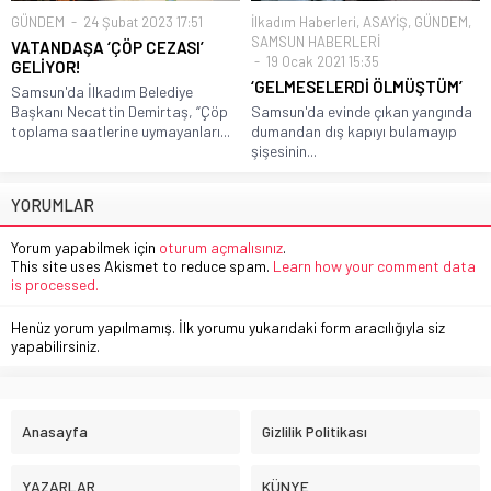
GÜNDEM
24 Şubat 2023 17:51
İlkadım Haberleri
,
ASAYİŞ
,
GÜNDEM
,
SAMSUN HABERLERİ
VATANDAŞA ‘ÇÖP CEZASI’
19 Ocak 2021 15:35
GELİYOR!
‘GELMESELERDİ ÖLMÜŞTÜM’
Samsun'da İlkadım Belediye
Başkanı Necattin Demirtaş, “Çöp
Samsun'da evinde çıkan yangında
toplama saatlerine uymayanları...
dumandan dış kapıyı bulamayıp
şişesinin...
YORUMLAR
Yorum yapabilmek için
oturum açmalısınız
.
This site uses Akismet to reduce spam.
Learn how your comment data
is processed.
Henüz yorum yapılmamış. İlk yorumu yukarıdaki form aracılığıyla siz
yapabilirsiniz.
Anasayfa
Gizlilik Politikası
YAZARLAR
KÜNYE