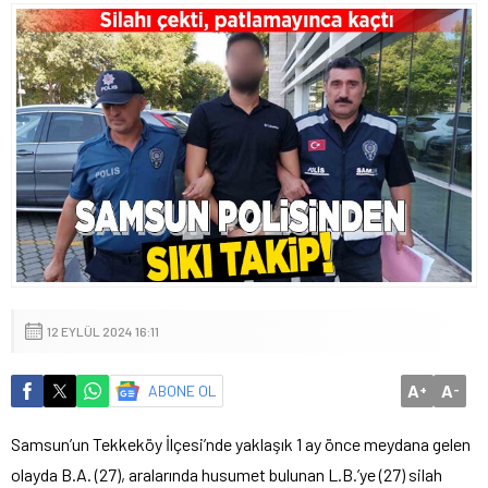
12 EYLÜL 2024 16:11
A
A
ABONE OL
+
-
Samsun’un Tekkeköy İlçesi’nde yaklaşık 1 ay önce meydana gelen
olayda B.A. (27), aralarında husumet bulunan L.B.’ye (27) silah