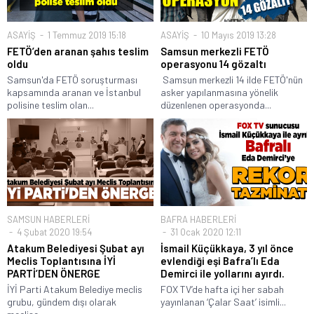
ASAYİŞ
1 Temmuz 2019 15:18
ASAYİŞ
10 Mayıs 2019 13:28
FETÖ’den aranan şahıs teslim
Samsun merkezli FETÖ
oldu
operasyonu 14 gözaltı
Samsun'da FETÖ soruşturması
Samsun merkezli 14 ilde FETÖ'nün
kapsamında aranan ve İstanbul
asker yapılanmasına yönelik
polisine teslim olan...
düzenlenen operasyonda...
SAMSUN HABERLERİ
BAFRA HABERLERİ
4 Şubat 2020 19:54
31 Ocak 2020 12:11
Atakum Belediyesi Şubat ayı
İsmail Küçükkaya, 3 yıl önce
Meclis Toplantısına İYİ
evlendiği eşi Bafra’lı Eda
PARTİ’DEN ÖNERGE
Demirci ile yollarını ayırdı.
İYİ Parti Atakum Belediye meclis
FOX TV’de hafta içi her sabah
grubu, gündem dışı olarak
yayınlanan ‘Çalar Saat’ isimli...