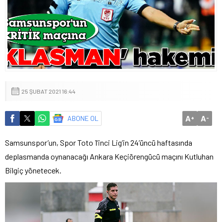
25 ŞUBAT 2021 16:44
A
A
ABONE OL
+
-
Samsunspor’un, Spor Toto 1’inci Lig’in 24’üncü haftasında
deplasmanda oynanacağı Ankara Keçiörengücü maçını Kutluhan
Bilgiç yönetecek.