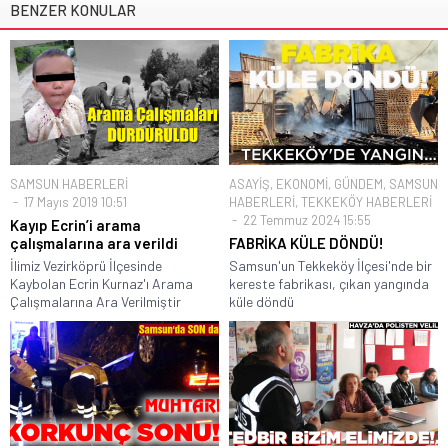
BENZER KONULAR
SAMSUN HABERLERİ
ASAYİŞ
,
EKONOMİ
,
GÜNDEM
,
SAMSUN
17 Mayıs 2019 10:51
HABERLERİ
,
TEKKEKÖY HABERLERİ
22 Temmuz 2024 15:55
Kayıp Ecrin’i arama
çalışmalarına ara verildi
FABRİKA KÜLE DÖNDÜ!
İlimiz Vezirköprü İlçesinde
Samsun'un Tekkeköy İlçesi'nde bir
Kaybolan Ecrin Kurnaz'ı Arama
kereste fabrikası, çıkan yangında
Çalışmalarına Ara Verilmiştir
küle döndü