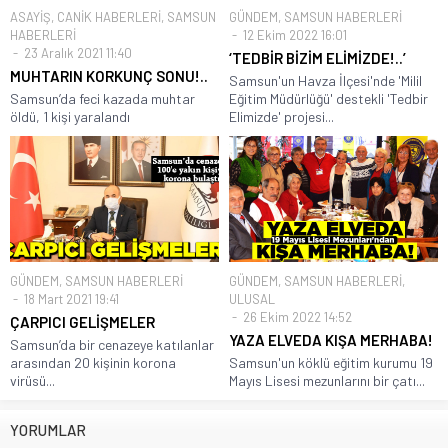
ASAYİŞ
,
CANİK HABERLERİ
,
SAMSUN
GÜNDEM
,
SAMSUN HABERLERİ
HABERLERİ
12 Ekim 2022 16:01
23 Aralık 2021 11:40
‘TEDBİR BİZİM ELİMİZDE!..’
MUHTARIN KORKUNÇ SONU!..
Samsun'un Havza İlçesi'nde 'Milil
Samsun’da feci kazada muhtar
Eğitim Müdürlüğü' destekli 'Tedbir
öldü, 1 kişi yaralandı
Elimizde' projesi...
GÜNDEM
,
SAMSUN HABERLERİ
GÜNDEM
,
SAMSUN HABERLERİ
,
18 Mart 2021 19:41
ULUSAL
26 Ekim 2022 14:52
ÇARPICI GELİŞMELER
YAZA ELVEDA KIŞA MERHABA!
Samsun’da bir cenazeye katılanlar
arasından 20 kişinin korona
Samsun'un köklü eğitim kurumu 19
virüsü...
Mayıs Lisesi mezunlarını bir çatı...
YORUMLAR