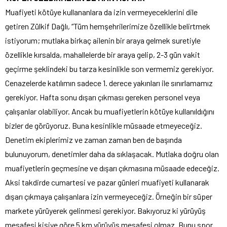
Muafiyeti kötüye kullananlara da izin vermeyeceklerini dile
getiren Zülkif Dağlı, “Tüm hemşehrilerimize özellikle belirtmek
istiyorum; mutlaka birkaç ailenin bir araya gelmek suretiyle
özellikle kırsalda, mahallelerde bir araya gelip, 2-3 gün vakit
geçirme şeklindeki bu tarza kesinlikle son vermemiz gerekiyor.
Cenazelerde katılımın sadece 1. derece yakınları ile sınırlamamız
gerekiyor. Hafta sonu dışarı çıkması gereken personel veya
çalışanlar olabiliyor. Ancak bu muafiyetlerin kötüye kullanıldığını
bizler de görüyoruz. Buna kesinlikle müsaade etmeyeceğiz.
Denetim ekiplerimiz ve zaman zaman ben de başında
bulunuyorum, denetimler daha da sıklaşacak. Mutlaka doğru olan
muafiyetlerin geçmesine ve dışarı çıkmasına müsaade edeceğiz.
Aksi takdirde cumartesi ve pazar günleri muafiyeti kullanarak
dışarı çıkmaya çalışanlara izin vermeyeceğiz. Örneğin bir süper
markete yürüyerek gelinmesi gerekiyor. Bakıyoruz ki yürüyüş
mesafesi kişiye göre 5 km yürüyüş mesafesi olmaz. Bunu spor