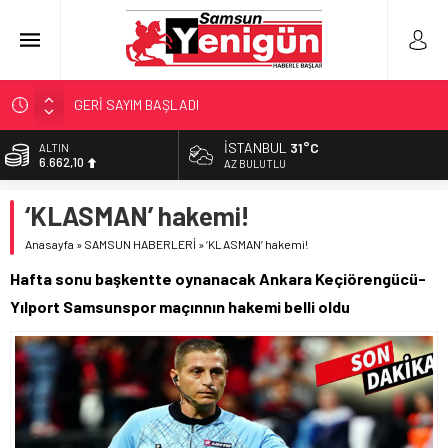
GERİ SAYIM BAŞLADI
SAMSUNSPOR’DA HEDEF 5’İNCİLİK!
İSTANBUL
31°C
ALTIN
6.662,10
‘BAFRA’YA YATIRIM YAPIN!’
AZ BULUTLU
İŞTE FINDIK FİYATI!
BİST
‘KLASMAN’ hakemi!
13.779,39
YÖNETİCİ SEÇERKEN YAPILAN EN BÜYÜK HATALAR
Anasayfa
»
SAMSUN HABERLERİ
»
‘KLASMAN’ hakemi!
DOLAR
47,6954
Hafta sonu başkentte oynanacak Ankara Keçiörengücü-
EURO
Yılport Samsunspor maçınnın hakemi belli oldu
55,1824