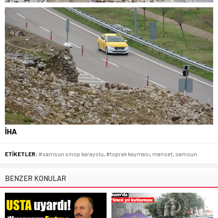
İHA
ETİKETLER:
#samsun sinop karayolu
,
#toprak kayması
,
manset
,
samsun
BENZER KONULAR