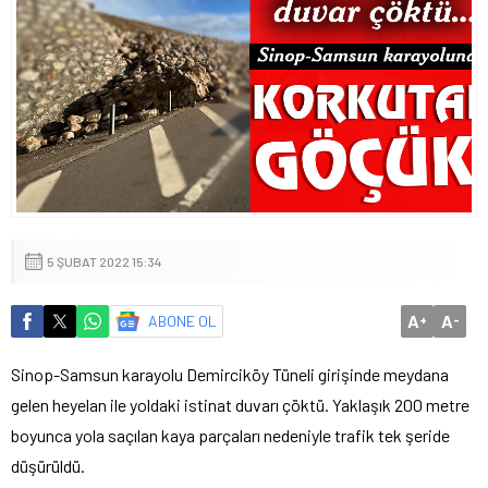
5 ŞUBAT 2022 15:34
A
A
ABONE OL
+
-
Sinop-Samsun karayolu Demirciköy Tüneli girişinde meydana
gelen heyelan ile yoldaki istinat duvarı çöktü. Yaklaşık 200 metre
boyunca yola saçılan kaya parçaları nedeniyle trafik tek şeride
düşürüldü.