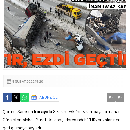
5 ŞUBAT 2022 15:20
A
A
ABONE OL
+
-
Çorum-Samsun
karayolu
Sıklık mevkiinde, rampaya tırmanan
Gürcistan plakalı Murat Ustabaş idaresindeki
TIR
, arızalanınca
geri gitmeye başladı.