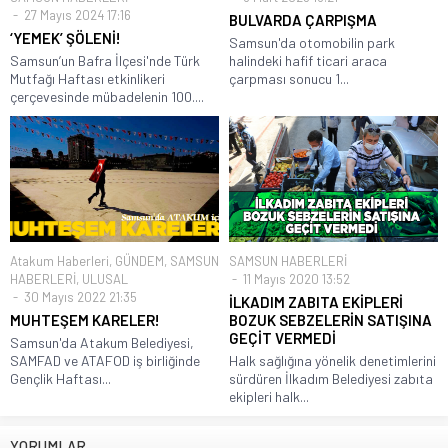
27 Mayıs 2024 17:16
BULVARDA ÇARPIŞMA
‘YEMEK’ ŞÖLENİ!
Samsun'da otomobilin park
Samsun’un Bafra İlçesi'nde Türk
halindeki hafif ticari araca
Mutfağı Haftası etkinlikeri
çarpması sonucu 1...
çerçevesinde mübadelenin 100....
Atakum Haberleri
,
GÜNDEM
,
SAMSUN
SAMSUN HABERLERİ
HABERLERİ
,
ULUSAL
11 Mayıs 2020 13:52
30 Mayıs 2022 21:35
İLKADIM ZABITA EKİPLERİ
MUHTEŞEM KARELER!
BOZUK SEBZELERİN SATIŞINA
GEÇİT VERMEDİ
Samsun'da Atakum Belediyesi,
SAMFAD ve ATAFOD iş birliğinde
Halk sağlığına yönelik denetimlerini
Gençlik Haftası...
sürdüren İlkadım Belediyesi zabıta
ekipleri halk...
YORUMLAR