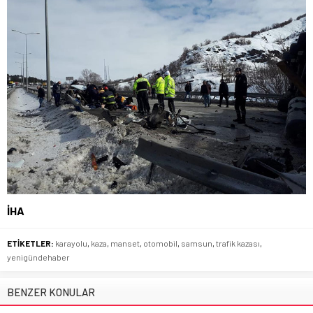
İHA
ETİKETLER:
karayolu
,
kaza
,
manset
,
otomobil
,
samsun
,
trafik kazası
,
yenigündehaber
BENZER KONULAR