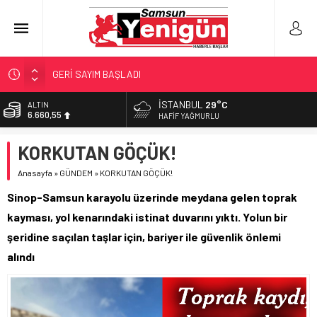
GERİ SAYIM BAŞLADI
SAMSUNSPOR’DA HEDEF 5’İNCİLİK!
İSTANBUL
29°C
BİST
13.779,39
‘BAFRA’YA YATIRIM YAPIN!’
HAFIF YAĞMURLU
İŞTE FINDIK FİYATI!
DOLAR
KORKUTAN GÖÇÜK!
47,7111
YÖNETİCİ SEÇERKEN YAPILAN EN BÜYÜK HATALAR
Anasayfa
»
GÜNDEM
»
KORKUTAN GÖÇÜK!
EURO
55,1881
Sinop-Samsun karayolu üzerinde meydana gelen toprak
ALTIN
kayması, yol kenarındaki istinat duvarını yıktı. Yolun bir
6.660,55
şeridine saçılan taşlar için, bariyer ile güvenlik önlemi
alındı