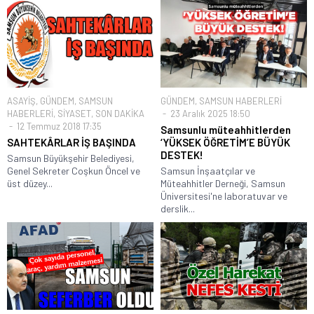
ASAYİŞ
,
GÜNDEM
,
SAMSUN
GÜNDEM
,
SAMSUN HABERLERİ
HABERLERİ
,
SİYASET
,
SON DAKİKA
23 Aralık 2025 18:50
12 Temmuz 2018 17:35
Samsunlu müteahhitlerden
SAHTEKÂRLAR İŞ BAŞINDA
‘YÜKSEK ÖĞRETİM’E BÜYÜK
DESTEK!
Samsun Büyükşehir Belediyesi,
Genel Sekreter Coşkun Öncel ve
Samsun İnşaatçılar ve
üst düzey...
Müteahhitler Derneği, Samsun
Üniversitesi'ne laboratuvar ve
derslik...