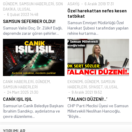
GÜNDEM
,
SAMSUN HABERLERİ
,
SON
ASAYİŞ
6 Aralık 2019 17:31
DAKİKA
,
ULUSAL
Özel harekattan nefes kesen
6 Şubat 2023 14:48
tatbikat
SAMSUN SEFERBER OLDU!
Samsun Emniyet Müdürlüğü Özel
Samsun Valisi Doç. Dr. Zülkif Dağlı,
Harekat Şubesi tarafından yapılan
depremde zarar gören şehirler...
rehine kurtarma...
CANİK HABERLERİ
,
GÜNDEM
,
EKONOMİ
,
GÜNDEM
,
SAMSUN
SAMSUN HABERLERİ
HABERLERİ
,
SİYASET
,
ULUSAL
24 Mart 2025 21:30
9 Aralık 2021 19:52
CANİK IŞIL IŞIL
‘TALANCI DÜZENİ!..’
Samsun'un Canik Belediye Başkanı
CHP Parti Meclisi Üyesi ve Samsun
İbrahim Sandıkçı, aydınlatma ve
Milletvekili Neslihan Hancıoğlu,
çevre düzenleme...
"Böyle...
YORUMLAR