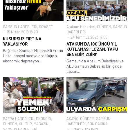
SAMSUN HABERLERİ
,
SİYASET
Atakum Haberleri
,
GÜNDEM
,
SAMSUN
15 Nisan 2019 18:20
HABERLERİ
24 Temmuz 2023 17:56
KUSURSUZ FIRTINA
YAKLAŞIYOR
ATAKUM’DA 100’ÜNCÜ YIL
KUTLAMASI ‘LOZAN, TAPU
Bağımsız Samsun Milletvekili Erhan
SENEDİMİZDİR!’
Usta, sosyal medya aracılığıyla,
ekonomik depresyon...
Samsun'da Atakum Belediyesi ve
ADD Samsun Şubesi iş birliğinde
Lozan...
BAFRA HABERLERİ
,
EKONOMİ
,
ASAYİŞ
,
GÜNDEM
,
SAMSUN
GÜNDEM
,
KÜLTÜR
,
MAGAZİN
,
HABERLERİ
,
SON DAKİKA
SAMSUN HABERLERİ
5 Mart 2023 15:21