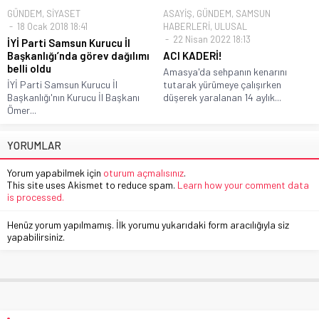
GÜNDEM
,
SİYASET
ASAYİŞ
,
GÜNDEM
,
SAMSUN
18 Ocak 2018 18:41
HABERLERİ
,
ULUSAL
22 Nisan 2022 18:13
İYİ Parti Samsun Kurucu İl
Başkanlığı’nda görev dağılımı
ACI KADERİ!
belli oldu
Amasya'da sehpanın kenarını
İYİ Parti Samsun Kurucu İl
tutarak yürümeye çalışırken
Başkanlığı'nın Kurucu İl Başkanı
düşerek yaralanan 14 aylık...
Ömer...
YORUMLAR
Yorum yapabilmek için
oturum açmalısınız
.
This site uses Akismet to reduce spam.
Learn how your comment data
is processed.
Henüz yorum yapılmamış. İlk yorumu yukarıdaki form aracılığıyla siz
yapabilirsiniz.