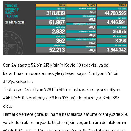
Son 24 saatte 52 bin 213 kişinin Kovid-19 tedavisi ya da
karantinasının sona ermesiyle iyileşen sayısı 3 milyon 844 bin
342’ye yükseldi.
Test sayısı 44 milyon 728 bin 595’e ulaştı, vaka sayısı 4 milyon
446 bin 591, vefat sayısı 36 bin 975, ağır hasta sayısı 3 bin 398
oldu.
Haftalık verilere göre, bu hafta hastalarda zatürre oranı yüzde 2,9,
yatak doluluk oranı yüzde 56,3, erişkin yoğun bakım doluluk oranı
yüzde 69,1, ventilatör doluluk oranı yüzde 35,7, ortalama temaslı