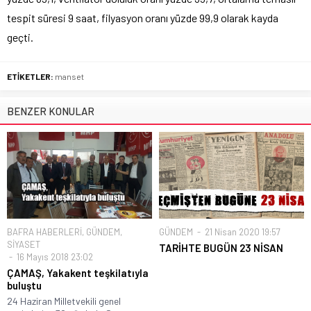
tespit süresi 9 saat, filyasyon oranı yüzde 99,9 olarak kayda
geçti.
ETİKETLER:
manset
BENZER KONULAR
BAFRA HABERLERİ
,
GÜNDEM
,
GÜNDEM
21 Nisan 2020 19:57
SİYASET
TARİHTE BUGÜN 23 NİSAN
16 Mayıs 2018 23:02
ÇAMAŞ, Yakakent teşkilatıyla
buluştu
24 Haziran Milletvekili genel