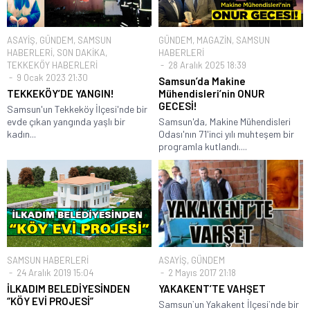
ASAYİŞ
,
GÜNDEM
,
SAMSUN
GÜNDEM
,
MAGAZİN
,
SAMSUN
HABERLERİ
,
SON DAKİKA
,
HABERLERİ
TEKKEKÖY HABERLERİ
28 Aralık 2025 18:39
9 Ocak 2023 21:30
Samsun’da Makine
TEKKEKÖY’DE YANGIN!
Mühendisleri’nin ONUR
GECESİ!
Samsun'un Tekkeköy İlçesi'nde bir
evde çıkan yangında yaşlı bir
Samsun'da, Makine Mühendisleri
kadın...
Odası'nın 71'inci yılı muhteşem bir
programla kutlandı....
SAMSUN HABERLERİ
ASAYİŞ
,
GÜNDEM
24 Aralık 2019 15:04
2 Mayıs 2017 21:18
İLKADIM BELEDİYESİNDEN
YAKAKENT’TE VAHŞET
“KÖY EVİ PROJESİ”
Samsun`un Yakakent İlçesi`nde bir