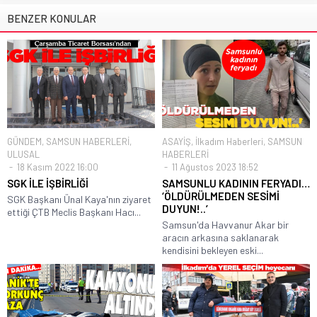
BENZER KONULAR
GÜNDEM
,
SAMSUN HABERLERİ
,
ASAYİŞ
,
İlkadım Haberleri
,
SAMSUN
ULUSAL
HABERLERİ
18 Kasım 2022 16:00
11 Ağustos 2023 18:52
SGK İLE İŞBİRLİĞİ
SAMSUNLU KADININ FERYADI…
‘ÖLDÜRÜLMEDEN SESİMİ
SGK Başkanı Ünal Kaya'nın ziyaret
DUYUN!..’
ettiği ÇTB Meclis Başkanı Hacı...
Samsun'da Havvanur Akar bir
aracın arkasına saklanarak
kendisini bekleyen eski...