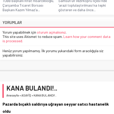
TOBB Başkanı Rifat Hisarcıklıoğlu,
Samsun'un Vezirköprü İlçesi'nde
Çarşamba Ticaret Borsası
'arazi toplulaştırılması'na tepki
Başkanı Kazım Yılmaz’a...
gösteren ve daha önce...
YORUMLAR
Yorum yapabilmek için
oturum açmalısınız
.
This site uses Akismet to reduce spam.
Learn how your comment data
is processed.
Henüz yorum yapılmamış. İlk yorumu yukarıdaki form aracılığıyla siz
yapabilirsiniz.
KANA BULANDI!..
Anasayfa
»
ASAYİŞ
»
KANA BULANDI!..
Pazarda bıçaklı saldırıya uğrayan seyyar satıcı hastanelik
oldu