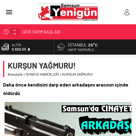
GERİ SAYIM BAŞLADI
SAMSUNSPOR’DA HEDEF 5’İNCİLİK!
İSTANBUL
29°C
ALTIN
6.660,55
‘BAFRA’YA YATIRIM YAPIN!’
HAFIF YAĞMURLU
İŞTE FINDIK FİYATI!
BİST
KURŞUN YAĞMURU!
13.779,39
YÖNETİCİ SEÇERKEN YAPILAN EN BÜYÜK HATALAR
Anasayfa
»
19 MAYIS HABERLERİ
»
KURŞUN YAĞMURU!
DOLAR
47,7111
Daha önce kendisini darp eden arkadaşını aracının içinde
EURO
öldürdü
55,1881