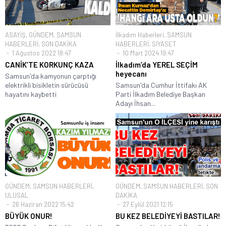
ASAYİŞ
,
GÜNDEM
,
SAMSUN
İlkadım Haberleri
,
SAMSUN
HABERLERİ
,
SON DAKİKA
HABERLERİ
,
SİYASET
1 Ağustos 2022 18:47
10 Mart 2024 19:47
CANİK’TE KORKUNÇ KAZA
İlkadım’da YEREL SEÇİM
heyecanı
Samsun'da kamyonun çarptığı
elektrikli bisikletin sürücüsü
Samsun'da Cumhur İttifakı AK
hayatını kaybetti
Parti İlkadım Belediye Başkan
Adayı İhsan...
GÜNDEM
,
SAMSUN HABERLERİ
,
GÜNDEM
,
SAMSUN HABERLERİ
,
SON
ULUSAL
DAKİKA
26 Haziran 2022 15:42
27 Eylül 2021 12:15
BÜYÜK ONUR!
BU KEZ BELEDİYEYİ BASTILAR!