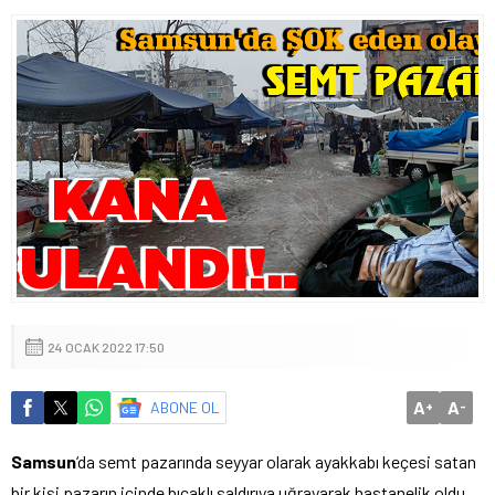
24 OCAK 2022 17:50
A
A
ABONE OL
+
-
Samsun
‘da semt pazarında seyyar olarak ayakkabı keçesi satan
bir kişi pazarın içinde bıçaklı saldırıya uğrayarak hastanelik oldu.