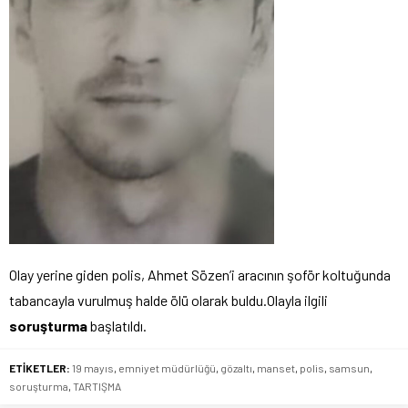
Olay yerine giden polis, Ahmet Sözen’i aracının şoför koltuğunda
tabancayla vurulmuş halde ölü olarak buldu.Olayla ilgili
soruşturma
başlatıldı.
ETİKETLER:
19 mayıs
,
emniyet müdürlüğü
,
gözaltı
,
manset
,
polis
,
samsun
,
soruşturma
,
TARTIŞMA