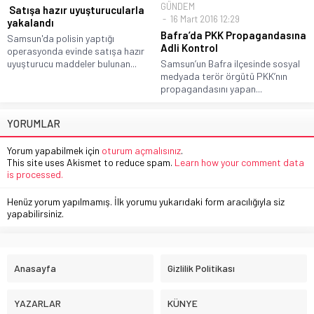
GÜNDEM
Satışa hazır uyuşturucularla
16 Mart 2016 12:29
yakalandı
Bafra’da PKK Propagandasına
Samsun'da polisin yaptığı
Adli Kontrol
operasyonda evinde satışa hazır
uyuşturucu maddeler bulunan...
Samsun’un Bafra ilçesinde sosyal
medyada terör örgütü PKK’nın
propagandasını yapan...
YORUMLAR
Yorum yapabilmek için
oturum açmalısınız
.
This site uses Akismet to reduce spam.
Learn how your comment data
is processed.
Henüz yorum yapılmamış. İlk yorumu yukarıdaki form aracılığıyla siz
yapabilirsiniz.
Anasayfa
Gizlilik Politikası
YAZARLAR
KÜNYE