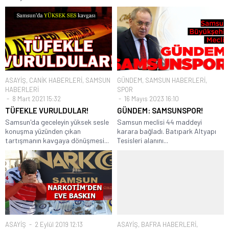
ASAYİŞ
,
CANİK HABERLERİ
,
SAMSUN
GÜNDEM
,
SAMSUN HABERLERİ
,
HABERLERİ
SPOR
8 Mart 2021 15:32
16 Mayıs 2023 16:10
TÜFEKLE VURULDULAR!
GÜNDEM: SAMSUNSPOR!
Samsun'da geceleyin yüksek sesle
Samsun meclisi 44 maddeyi
konuşma yüzünden çıkan
karara bağladı. Batıpark Altyapı
tartışmanın kavgaya dönüşmesi...
Tesisleri alanını...
ASAYİŞ
2 Eylül 2019 12:13
ASAYİŞ
,
BAFRA HABERLERİ
,