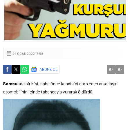
24 OCAK 2022 17:58
A
A
ABONE OL
+
-
Samsu
n’da bir kişi, daha önce kendisini darp eden arkadaşını
otomobilinin içinde tabancayla vurarak öldürdü.