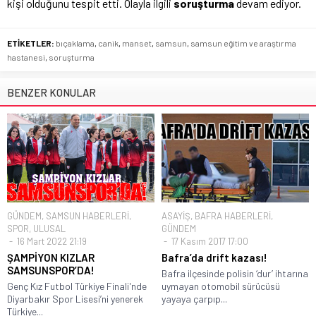
kişi olduğunu tespit etti. Olayla ilgili
soruşturma
devam ediyor.
ETİKETLER:
bıçaklama
,
canik
,
manset
,
samsun
,
samsun eğitim ve araştırma
hastanesi
,
soruşturma
BENZER KONULAR
GÜNDEM
,
SAMSUN HABERLERİ
,
ASAYİŞ
,
BAFRA HABERLERİ
,
SPOR
,
ULUSAL
GÜNDEM
16 Mart 2022 21:19
17 Kasım 2017 17:00
ŞAMPİYON KIZLAR
Bafra’da drift kazası!
SAMSUNSPOR’DA!
Bafra ilçesinde polisin ‘dur’ ihtarına
Genç Kız Futbol Türkiye Finali'nde
uymayan otomobil sürücüsü
Diyarbakır Spor Lisesi’ni yenerek
yayaya çarpıp...
Türkiye...