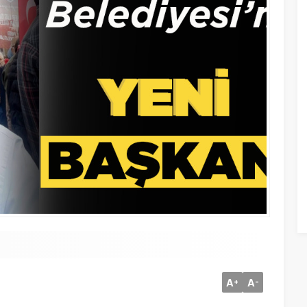
A
A
+
-