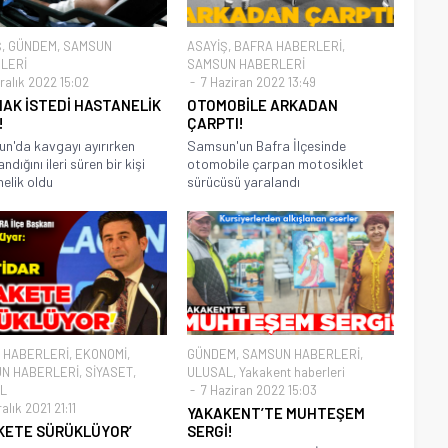
Ş
,
GÜNDEM
,
SAMSUN
ASAYİŞ
,
BAFRA HABERLERİ
,
LERİ
SAMSUN HABERLERİ
ralık 2022 15:02
7 Haziran 2022 13:49
MAK İSTEDİ HASTANELİK
OTOMOBİLE ARKADAN
!
ÇARPTI!
'da kavgayı ayırırken
Samsun'un Bafra İlçesinde
ndığını ileri süren bir kişi
otomobile çarpan motosiklet
elik oldu
sürücüsü yaralandı
 HABERLERİ
,
EKONOMİ
,
GÜNDEM
,
SAMSUN HABERLERİ
,
N HABERLERİ
,
SİYASET
,
ULUSAL
,
Yakakent haberleri
L
7 Haziran 2022 15:03
alık 2021 21:11
YAKAKENT’TE MUHTEŞEM
KETE SÜRÜKLÜYOR’
SERGİ!