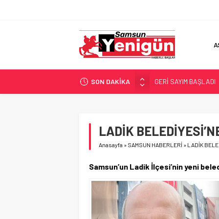
A
SON DAKİKA
GERİ SAYIM BAŞLADI
SAMSUNSPOR’DA HEDE
‘BAFRA’YA YATIRIM YAP
İŞTE FINDIK FİYATI!
LADİK BELEDİYESİ’N
YÖNETİCİ SEÇERKEN
Anasayfa
»
SAMSUN HABERLERİ
»
LADİK BELE
Samsun’un Ladik İlçesi’nin yeni bele