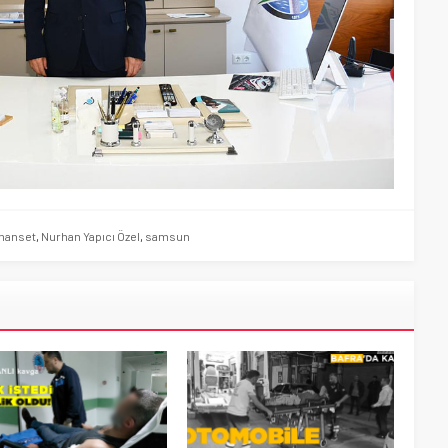
manset
,
Nurhan Yapıcı Özel
,
samsun