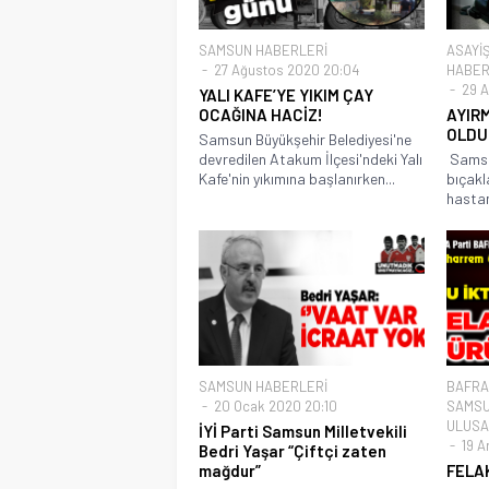
SAMSUN HABERLERİ
ASAYİ
27 Ağustos 2020 20:04
HABER
29 A
YALI KAFE’YE YIKIM ÇAY
OCAĞINA HACİZ!
AYIR
OLDU
Samsun Büyükşehir Belediyesi'ne
devredilen Atakum İlçesi'ndeki Yalı
Samsun
Kafe'nin yıkımına başlanırken...
bıçakla
hastan
SAMSUN HABERLERİ
BAFRA
20 Ocak 2020 20:10
SAMSU
ULUSA
İYİ Parti Samsun Milletvekili
19 Ar
Bedri Yaşar “Çiftçi zaten
mağdur”
FELA