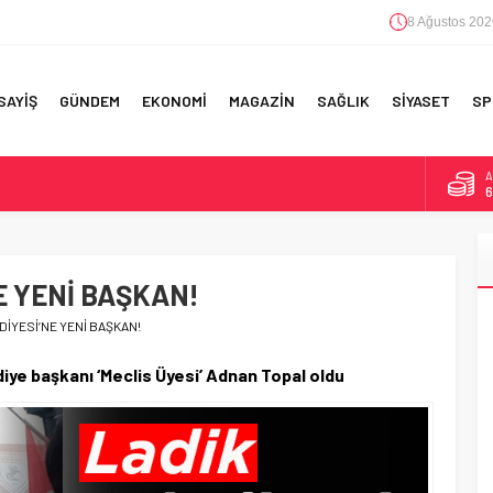
8 Ağustos 202
SAYİŞ
GÜNDEM
EKONOMİ
MAGAZİN
SAĞLIK
SİYASET
SP
A
6
F 5’İNCİLİK!
B
1
IN!’
E YENİ BAŞKAN!
D
4
 YAPILAN EN BÜYÜK HATALAR
DİYESİ’NE YENİ BAŞKAN!
E
5
diye başkanı ‘Meclis Üyesi’ Adnan Topal oldu