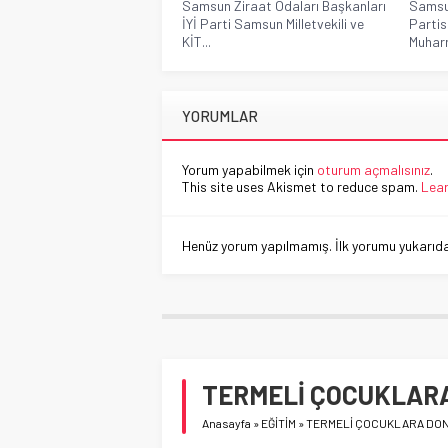
Samsun Ziraat Odaları Başkanları
Samsun
İYİ Parti Samsun Milletvekili ve
Partis
KİT...
Muharr
YORUMLAR
Yorum yapabilmek için
oturum açmalısınız
.
This site uses Akismet to reduce spam.
Lear
Henüz yorum yapılmamış. İlk yorumu yukarıdaki
TERMELİ ÇOCUKLAR
Anasayfa
»
EĞİTİM
»
TERMELİ ÇOCUKLARA DON